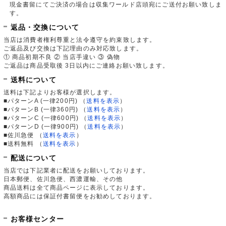
現金書留にてご決済の場合は収集ワールド店頭宛にご送付お願い致しま
す。
返品・交換について
当店は消費者権利尊重と法令遵守を約束致します。
ご返品及び交換は下記理由のみ対応致します。
① 商品初期不良 ② 当店手違い ③ 偽物
ご返品は商品受取後 3日以内にご連絡お願い致します。
送料について
送料は下記よりお客様が選択します。
■パターンA (一律200円)
（
送料を表示
）
■パターンB (一律360円)
（
送料を表示
）
■パターンC (一律600円)
（
送料を表示
）
■パターンD (一律900円)
（
送料を表示
）
■佐川急便
（
送料を表示
）
■送料無料
（
送料を表示
）
配送について
当店では下記業者に配送をお願いしております。
日本郵便、佐川急便、西濃運輸、その他
商品送料は全て商品ページに表示しております。
高額商品には保証付書留便をお勧めしております。
お客様センター