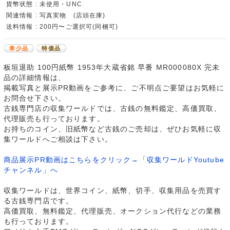
貨幣状態 : 未使用・UNC
関連情報 : 写真実物 (店頭在庫)
送料情報 : 200円〜ご選択可(同梱可)
希少品
特価品
板垣退助 100円紙幣 1953年大蔵省銘 早番 MR000080X 完未
品の詳細情報は、
掲載写真と展示PR動画をご参考に、ご不明点ご要望はお気軽に
お問合せ下さい。
古銭専門店の収集ワールドでは、古銭の無料鑑定、高価買取、
代理販売も行っております。
お持ちのコイン、旧紙幣など古銭のご売却は、ぜひお気軽に収
集ワールドへご相談は下さい。
商品展示PR動画はこちらをクリック→「収集ワールドYoutube
チャンネル」へ
収集ワールドは、世界コイン、紙幣、切手、収集用品を売買す
る古銭専門店です。
高価買取、無料鑑定、代理販売、オークション代行などの業務
も行っております。