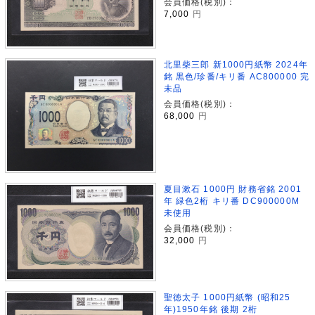
会員価格(税別)：
7,000
円
北里柴三郎 新1000円紙幣 2024年
銘 黒色/珍番/キリ番 AC800000 完
未品
会員価格(税別)：
68,000
円
夏目漱石 1000円 財務省銘 2001
年 緑色2桁 キリ番 DC900000M
未使用
会員価格(税別)：
32,000
円
聖徳太子 1000円紙幣 (昭和25
年)1950年銘 後期 2桁