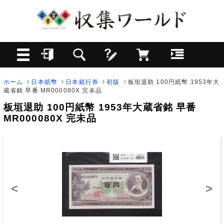
ホーム
日本紙幣
日本銀行券
初版
板垣退助 100円紙幣 1953年大
蔵省銘 早番 MR000080X 完未品
板垣退助 100円紙幣 1953年大蔵省銘 早番
MR000080X 完未品
<
>