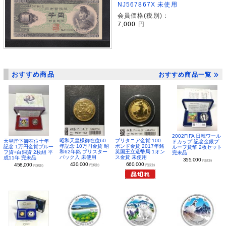
NJ567867X 未使用
会員価格(税別)：
7,000
円
おすすめ商品
おすすめ商品一覧
2002FIFA 日韓ワール
昭和天皇様御在位60
ブリタニア金貨 100
天皇陛下御在位十年
ドカップ 記念金銀プ
年記念 10万円金貨 昭
ポンド金貨 2017年銘
記念 1万円金貨プルー
ルーフ貨幣 2枚セット
和62年銘 ブリスター
英国王立造幣局 1オン
フ貨+白銅貨 2枚組 平
完未品
パック入 未使用
ス金貨 未使用
成11年 完未品
355,000
円(税別)
430,000
660,000
458,000
円(税別)
円(税別)
円(税別)