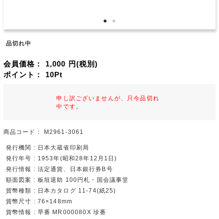
品切れ中
会員価格：
1,000
円(税別)
ポイント：
10
Pt
申し訳ございませんが、只今品切れ
中です。
商品コード：
M2961-3061
発行機関 : 日本大蔵省印刷局
発行年号 : 1953年(昭和28年12月1日)
発行情報 : 法定通貨、日本銀行券B号
額面図案 : 板垣退助 100円札・国会議事堂
貨幣種類 : 日本カタログ 11-74(紙25)
貨幣尺寸 : 76×148mm
貨幣情報 : 早番 MR000080X 珍番