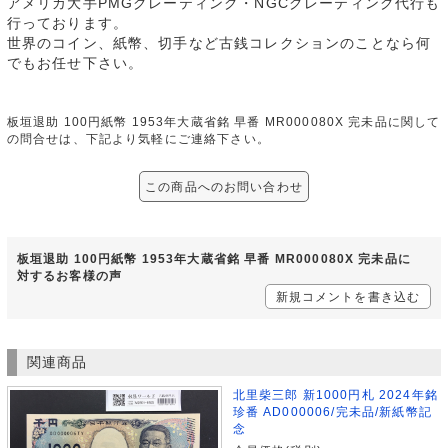
アメリカ大手PMGグレーティング・NGCグレーティング代行も
行っております。
世界のコイン、紙幣、切手など古銭コレクションのことなら何
でもお任せ下さい。
板垣退助 100円紙幣 1953年大蔵省銘 早番 MR000080X 完未品に関して
の問合せは、下記より気軽にご連絡下さい。
この商品へのお問い合わせ
板垣退助 100円紙幣 1953年大蔵省銘 早番 MR000080X 完未品に
対するお客様の声
新規コメントを書き込む
関連商品
北里柴三郎 新1000円札 2024年銘
珍番 AD000006/完未品/新紙幣記
念