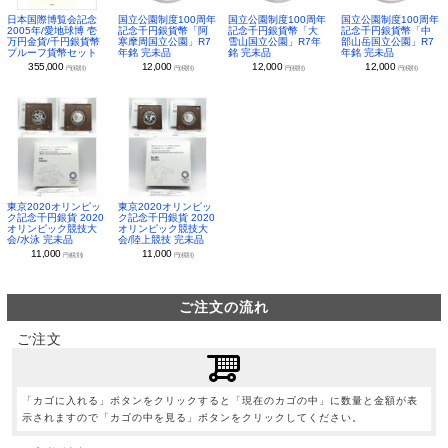
日本国際博覧会記念
国立公園制度100周年
国立公園制度100周年
国立公園制度100周年
2005年/愛地球博 壱
記念千円銀貨幣「阿
記念千円銀貨幣「大
記念千円銀貨幣「中
万円金貨/千円銀貨幣
寒摩周国立公園」R7
雪山国立公園」R7年
部山岳国立公園」R7
プルーフ貨幣セット
年銘 完未品
銘 完未品
年銘 完未品
355,000
12,000
12,000
12,000
円(税別)
円(税別)
円(税別)
円(税別)
東京2020オリンピッ
東京2020オリンピッ
ク記念千円銀貨 2020
ク記念千円銀貨 2020
オリンピック競技大
オリンピック競技大
会/水泳 完未品
会/陸上競技 完未品
11,000
11,000
円(税別)
円(税別)
ご注文の流れ
ご注文
「カゴに入れる」ボタンをクリックすると「現在のカゴの中」に数量と金額が表
示されますので「カゴの中を見る」ボタンをクリックしてください。