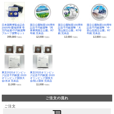
日本国際博覧会記念
国立公園制度100周年
国立公園制度100周年
国立公園制度100周年
2005年/愛地球博 壱
記念千円銀貨幣「阿
記念千円銀貨幣「大
記念千円銀貨幣「中
万円金貨/千円銀貨幣
寒摩周国立公園」R7
雪山国立公園」R7年
部山岳国立公園」R7
プルーフ貨幣セット
年銘 完未品
銘 完未品
年銘 完未品
355,000
12,000
12,000
12,000
円(税別)
円(税別)
円(税別)
円(税別)
東京2020オリンピッ
東京2020オリンピッ
ク記念千円銀貨 2020
ク記念千円銀貨 2020
オリンピック競技大
オリンピック競技大
会/水泳 完未品
会/陸上競技 完未品
11,000
11,000
円(税別)
円(税別)
ご注文の流れ
ご注文