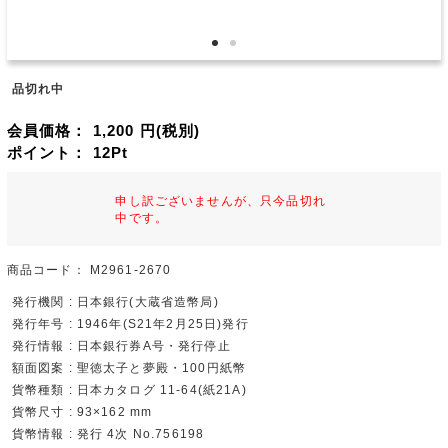
品切れ中
会員価格：
1,200
円(税別)
ポイント：
12
Pt
申し訳ございませんが、只今品切れ
中です。
商品コード：
M2961-2670
発行機関 : 日本銀行(大蔵省造幣局)
発行年号 : 1946年(S21年2月25日)発行
発行情報 : 日本銀行券A号・発行停止
額面図案 : 聖徳太子と夢殿・100円紙幣
貨幣種類 : 日本カタログ 11-64(紙21A)
貨幣尺寸 : 93×162 mm
貨幣情報 : 発行 4次 No.756198