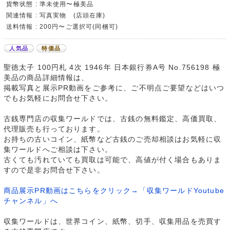
貨幣状態 : 準未使用〜極美品
関連情報 : 写真実物 (店頭在庫)
送料情報 : 200円〜ご選択可(同梱可)
人気品
特価品
聖徳太子 100円札 4次 1946年 日本銀行券A号 No.756198 極
美品の商品詳細情報は、
掲載写真と展示PR動画をご参考に、ご不明点ご要望などはいつ
でもお気軽にお問合せ下さい。
古銭専門店の収集ワールドでは、古銭の無料鑑定、高価買取、
代理販売も行っております。
お持ちの古いコイン、紙幣など古銭のご売却相談はお気軽に収
集ワールドへご相談は下さい。
古くても汚れていても買取は可能で、高値が付く場合もありま
すので是非お問合せ下さい。
商品展示PR動画はこちらをクリック→「収集ワールドYoutube
チャンネル」へ
収集ワールドは、世界コイン、紙幣、切手、収集用品を売買す