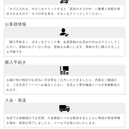
「カゴに入れる」ボタンをクリックすると「現在のカゴの中」に数量と金額が表
示されますので「カゴの中を見る」ボタンをクリックしてください。
お客様情報
「購入手続きへ」ボタンをクリック後、会員登録がお済みの方はログインしてく
ださい。登録されていない方は、登録をお願いします。登録せずに購入すること
も可能です。
購入手続き
お届け先の指定やお支払い方法等をご入力いただきましたら、内容をご確認の
上、ご注文完了ページへお進みください。当店より受付確認メールが自動配信さ
れます。
入金・発送
当店で入金確認ができ次第、入金確認メールを配信するとともに商品の発送準備
を進め、発送が完了しましたら、メールでお知らせいたします。