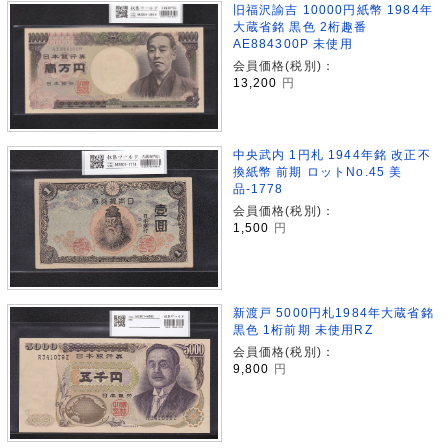
旧福沢諭吉 10000円紙幣 1984年
大蔵省銘 黒色 2桁趣番
AE884300P 未使用
会員価格(税別)：
13,200
円
中央武内 1円札 1944年銘 改正不
換紙幣 前期 ロットNo.45 美
品-1778
会員価格(税別)：
1,500
円
新渡戸 5000円札1984年大蔵省銘
黒色 1桁前期 未使用RZ
会員価格(税別)：
9,800
円