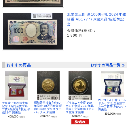
北里柴三郎 新1000円札 2024年銘
珍番 AB177778/完未品/新紙幣記
念
会員価格(税別)：
1,800
円
おすすめ商品
おすすめ商品一覧
2002FIFA 日韓ワール
昭和天皇様御在位60
ブリタニア金貨 100
天皇陛下御在位十年
ドカップ 記念金銀プ
年記念 10万円金貨 昭
ポンド金貨 2017年銘
記念 1万円金貨プルー
ルーフ貨幣 2枚セット
和62年銘 ブリスター
英国王立造幣局 1オン
フ貨+白銅貨 2枚組 平
完未品
パック入 未使用
ス金貨 未使用
成11年 完未品
355,000
円(税別)
430,000
660,000
458,000
円(税別)
円(税別)
円(税別)