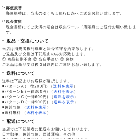
郵便振替
郵便振替は、当店のゆうちょ銀行口座へご送金お願い致します。
現金書留
現金書留にてご決済の場合は収集ワールド店頭宛にご送付お願い致しま
す。
返品・交換について
当店は消費者権利尊重と法令遵守を約束致します。
ご返品及び交換は下記理由のみ対応致します。
① 商品初期不良 ② 当店手違い ③ 偽物
ご返品は商品受取後 3日以内にご連絡お願い致します。
送料について
送料は下記よりお客様が選択します。
■パターンA (一律200円)
（
送料を表示
）
■パターンB (一律360円)
（
送料を表示
）
■パターンC (一律600円)
（
送料を表示
）
■パターンD (一律900円)
（
送料を表示
）
■佐川急便
（
送料を表示
）
■送料無料
（
送料を表示
）
配送について
当店では下記業者に配送をお願いしております。
日本郵便、佐川急便、西濃運輸、その他