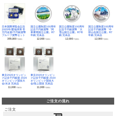
日本国際博覧会記念
国立公園制度100周年
国立公園制度100周年
国立公園制度100周年
2005年/愛地球博 壱
記念千円銀貨幣「阿
記念千円銀貨幣「大
記念千円銀貨幣「中
万円金貨/千円銀貨幣
寒摩周国立公園」R7
雪山国立公園」R7年
部山岳国立公園」R7
プルーフ貨幣セット
年銘 完未品
銘 完未品
年銘 完未品
355,000
12,000
12,000
12,000
円(税別)
円(税別)
円(税別)
円(税別)
東京2020オリンピッ
東京2020オリンピッ
ク記念千円銀貨 2020
ク記念千円銀貨 2020
オリンピック競技大
オリンピック競技大
会/水泳 完未品
会/陸上競技 完未品
11,000
11,000
円(税別)
円(税別)
ご注文の流れ
ご注文