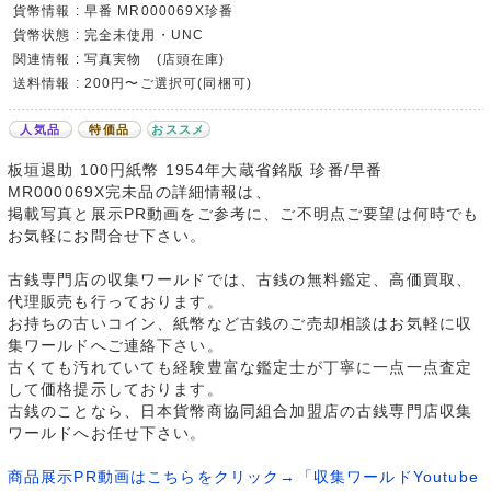
貨幣情報 : 早番 MR000069X珍番
貨幣状態 : 完全未使用・UNC
関連情報 : 写真実物 (店頭在庫)
送料情報 : 200円〜ご選択可(同梱可)
人気品
特価品
おススメ
板垣退助 100円紙幣 1954年大蔵省銘版 珍番/早番
MR000069X完未品の詳細情報は、
掲載写真と展示PR動画をご参考に、ご不明点ご要望は何時でも
お気軽にお問合せ下さい。
古銭専門店の収集ワールドでは、古銭の無料鑑定、高価買取、
代理販売も行っております。
お持ちの古いコイン、紙幣など古銭のご売却相談はお気軽に収
集ワールドへご連絡下さい。
古くても汚れていても経験豊富な鑑定士が丁寧に一点一点査定
して価格提示しております。
古銭のことなら、日本貨幣商協同組合加盟店の古銭専門店収集
ワールドへお任せ下さい。
商品展示PR動画はこちらをクリック→「収集ワールドYoutube