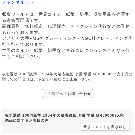
チャンネル」へ
収集ワールドは、世界コイン、紙幣、切手、収集用品を売買す
る古銭専門店です。
高価買取、無料鑑定、代理販売、オークション代行などの業務
も行っております。
アメリカ大手PMG社グレーティング・NGC社グレーティング代
行も行っております。
世界のコイン、紙幣、切手など古銭コレクションのことなら何
でもご相談下さい。
板垣退助 100円紙幣 1954年大蔵省銘版 珍番/早番 MR000069X完未品に
関しての問合せは、下記より気軽にご連絡下さい。
この商品へのお問い合わせ
板垣退助 100円紙幣 1954年大蔵省銘版 珍番/早番 MR000069X完
未品に対するお客様の声
新規コメントを書き込む