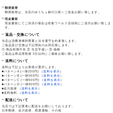
郵便振替
郵便振替は、当店のゆうちょ銀行口座へご送金お願い致します。
現金書留
現金書留にてご決済の場合は収集ワールド店頭宛にご送付お願い致しま
す。
返品・交換について
当店は消費者権利尊重と法令遵守を約束致します。
ご返品及び交換は下記理由のみ対応致します。
① 商品初期不良 ② 当店手違い ③ 偽物
ご返品は商品受取後 3日以内にご連絡お願い致します。
送料について
送料は下記よりお客様が選択します。
■パターンA (一律200円)
（
送料を表示
）
■パターンB (一律360円)
（
送料を表示
）
■パターンC (一律600円)
（
送料を表示
）
■パターンD (一律900円)
（
送料を表示
）
■佐川急便
（
送料を表示
）
■送料無料
（
送料を表示
）
配送について
当店では下記業者に配送をお願いしております。
日本郵便、佐川急便、西濃運輸、その他