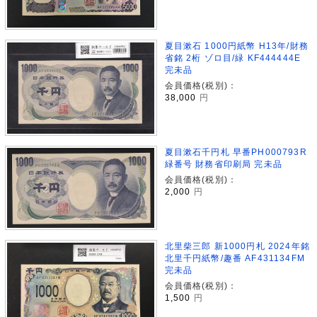
夏目漱石 1000円紙幣 H13年/財務
省銘 2桁 ゾロ目/緑 KF444444E
完未品
会員価格(税別)：
38,000
円
夏目漱石千円札 早番PH000793R
緑番号 財務省印刷局 完未品
会員価格(税別)：
2,000
円
北里柴三郎 新1000円札 2024年銘
北里千円紙幣/趣番 AF431134FM
完未品
会員価格(税別)：
1,500
円