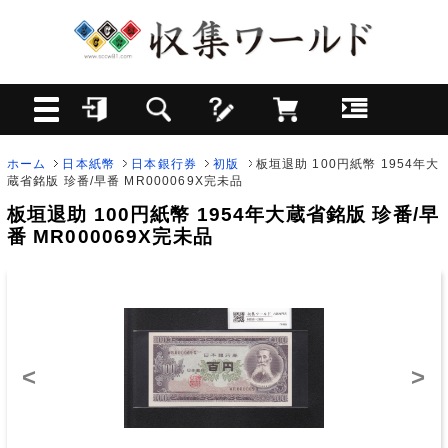
ホーム
日本紙幣
日本銀行券
初版
板垣退助 100円紙幣 1954年大
蔵省銘版 珍番/早番 MR000069X完未品
板垣退助 100円紙幣 1954年大蔵省銘版 珍番/早
番 MR000069X完未品
<
>