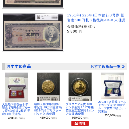
1951年(S26年)日本銀行B号券 旧
岩倉500円札 2桁後期AB-A 未使用
会員価格(税別)：
5,800
円
おすすめ商品
おすすめ商品一覧
2002FIFA 日韓ワール
昭和天皇様御在位60
ブリタニア金貨 100
天皇陛下御在位十年
ドカップ 記念金銀プ
年記念 10万円金貨 昭
ポンド金貨 2017年銘
記念 1万円金貨プルー
ルーフ貨幣 2枚セット
和62年銘 ブリスター
英国王立造幣局 1オン
フ貨+白銅貨 2枚組 平
完未品
パック入 未使用
ス金貨 未使用
成11年 完未品
355,000
円(税別)
430,000
660,000
458,000
円(税別)
円(税別)
円(税別)