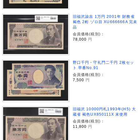
旧福沢諭吉 1万円 2001年 財務省
褐色 2桁 ゾロ目 XU666666A 完未
品
会員価格(税別)：
78,000
円
野口千円・守礼門二千円 2枚セッ
ト 早番No.91
会員価格(税別)：
7,500
円
旧福沢 10000円札1993年(H5) 大
蔵省 褐色UX850111X 未使用
会員価格(税別)：
11,800
円