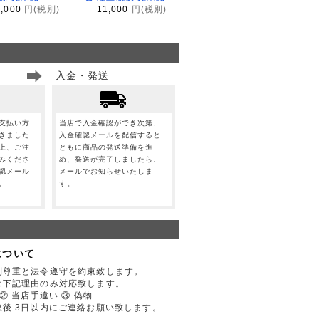
1,000
円(税別)
11,000
円(税別)
入金・発送
支払い方
当店で入金確認ができ次第、
きました
入金確認メールを配信すると
上、ご注
ともに商品の発送準備を進
みくださ
め、発送が完了しましたら、
認メール
メールでお知らせいたしま
。
す。
について
利尊重と法令遵守を約束致します。
は下記理由のみ対応致します。
② 当店手違い ③ 偽物
後 3日以内にご連絡お願い致します。