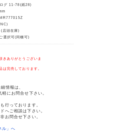
グ 11-78(紙28)
mm
MR777015Z
NC)
 (店頭在庫)
〜ご選択可(同梱可)
頂きありがとうございま
品は完売しております。
品詳細情報は、
気軽にお問合せ下さい。
売も行っております。
ルドへご相談は下さい。
是非お問合せ下さい。
ネル」へ