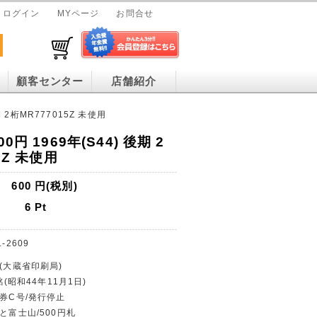
ログイン
MYページ
お問合せ
顧客センター
店舗紹介
期 2桁MR777015Z 未使用
円 1969年(S44) 後期 2
5Z 未使用
600
円(税別)
6
Pt
1-2609
行(大蔵省印刷局)
銘(昭和44年11月1日)
行券C号/発行停止
と富士山/500円札