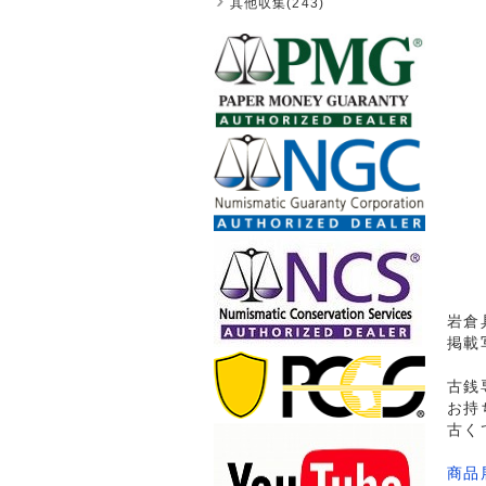
其他収集(243)
岩倉具
掲載
古銭
お持
古く
商品