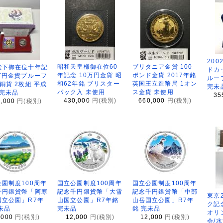
200
昭和天皇様御在位60
ブリタニア金貨 100
陛下御在位十年記
ドカ
年記念 10万円金貨 昭
ポンド金貨 2017年銘
万円金貨プルーフ
ルー
和62年銘 ブリスター
英国王立造幣局 1オン
銅貨 2枚組 平成
完未
パック入 未使用
ス金貨 未使用
 完未品
35
430,000
円(税別)
660,000
円(税別)
8,000
円(税別)
園制度100周年
国立公園制度100周年
国立公園制度100周年
千円銀貨幣「阿寒
記念千円銀貨幣「大雪
記念千円銀貨幣「中部
東京
国立公園」R7年
山国立公園」R7年銘
山岳国立公園」R7年
ク記
未品
完未品
銘 完未品
オリ
,000
円(税別)
12,000
円(税別)
12,000
円(税別)
会/