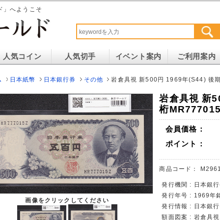
ド」へようこそ
人気コイン
人気切手
イベント案内
ご利用案内
ム
日本紙幣
日本銀行券
その他
岩倉具視 新500円 1969年(S44) 後
岩倉具視 新500
桁MR77701
会員価格：
ポイント：
商品コード：
M296
発行機関 : 日本銀
発行年号 : 1969年
画像をクリックしてください
発行情報 : 日本銀
額面図案 : 岩倉具視