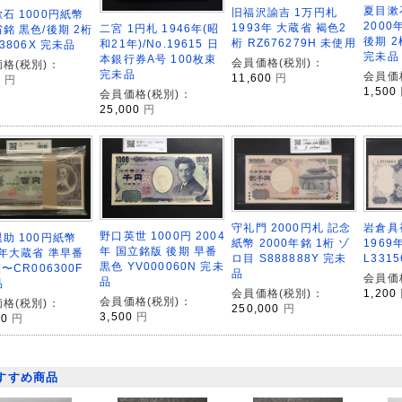
夏目漱
旧福沢諭吉 1万円札
石 1000円紙幣
2000
1993年 大蔵省 褐色2
二宮 1円札 1946年(昭
銘 黒色/後期 2桁
後期 2
桁 RZ676279H 未使用
和21年)/No.19615 日
93806X 完未品
完未品
本銀行券A号 100枚束
会員価格(税別)：
格(税別)：
完未品
会員価
11,600
円
0
円
1,500
会員価格(税別)：
25,000
円
守礼門 2000円札 記念
岩倉具
野口英世 1000円 2004
助 100円紙幣
紙幣 2000年銘 1桁 ゾ
1969
年 国立銘版 後期 早番
3年大蔵省 準早番
ロ目 S888888Y 完未
L331
黒色 YV000060N 完未
束〜CR006300F
品
会員価
品
品
会員価格(税別)：
1,200
会員価格(税別)：
格(税別)：
250,000
円
3,500
円
00
円
すすめ商品