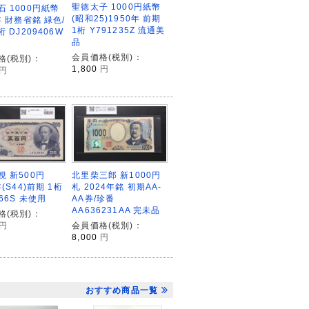
聖徳太子 1000円紙幣
石 1000円紙幣
(昭和25)1950年 前期
年 財務省銘 緑色/
1桁 Y791235Z 流通美
桁 DJ209406W
品
会員価格(税別)：
格(税別)：
1,800
円
円
視 新500円
北里柴三郎 新1000円
年(S44)前期 1桁
札 2024年銘 初期AA-
566S 未使用
AA券/珍番
AA636231AA 完未品
格(税別)：
円
会員価格(税別)：
8,000
円
おすすめ商品一覧