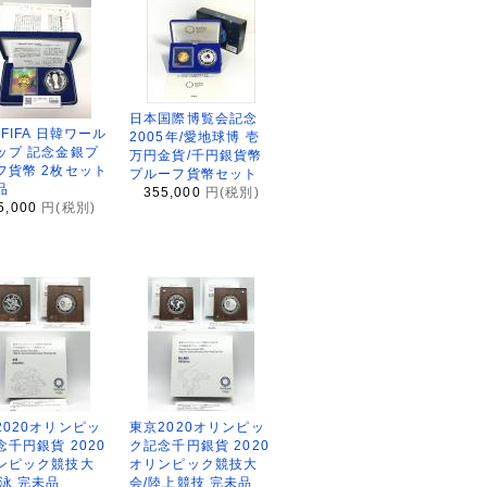
日本国際博覧会記念
2FIFA 日韓ワール
2005年/愛地球博 壱
ップ 記念金銀プ
万円金貨/千円銀貨幣
フ貨幣 2枚セット
プルーフ貨幣セット
品
355,000
円(税別)
5,000
円(税別)
2020オリンピッ
東京2020オリンピッ
念千円銀貨 2020
ク記念千円銀貨 2020
ンピック競技大
オリンピック競技大
水泳 完未品
会/陸上競技 完未品