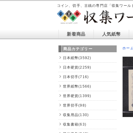
コイン、切手、古銭の専門店「収集ワール
新着商品
人気紙幣
ホー
商品カテゴリー
日本紙幣(3592)
日本硬貨(2259)
日本切手(716)
世界紙幣(1566)
世界硬貨(1399)
世界切手(98)
収集用品(130)
収集書籍(63)