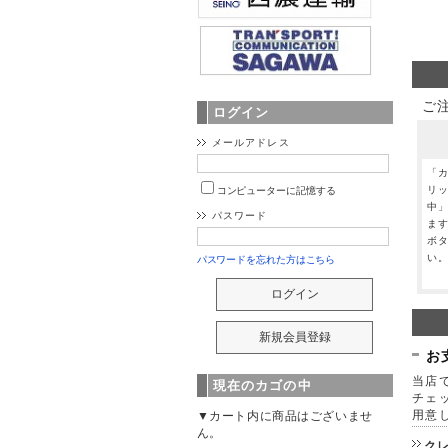
ご
ログイン
メールアドレス
「
リ
コンピューターに記憶する
中
パスワード
ま
ボ
い
パスワードを忘れた方はこちら
お
当店で
現在のカゴの中
チェ
用意
▼カート内に商品はございませ
ん。
ク