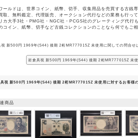
ワールドは、世界コイン、紙幣、切手、収集用品を売買する古銭
買取、無料鑑定、代理販売、オークション代行などの業務も行っ
リカ大手3社・PMG社・NGC社・PCGS社のグレーティング代行
のコイン、紙幣、切手など古銭コレクションのことなら何でもご
視 新500円 1969年(S44) 後期 2桁MR777015Z 未使用に関しての
岩倉具視 新500円 1969年(S44) 後期 2桁MR777015Z
具視 新500円 1969年(S44) 後期 2桁MR777015Z 未使用に対するお客様
連商品