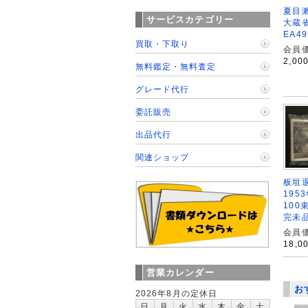
夏目漱
サービスカテゴリー
大蔵省
EA4
買取・下取り
会員価
2,00
無料鑑定・無料査定
グレード代行
委託販売
出品代行
関連ショップ
板垣退
195
100
完未
会員価
18,0
営業カレンダー
お
2026年8月の定休日
日
月
火
水
木
金
土