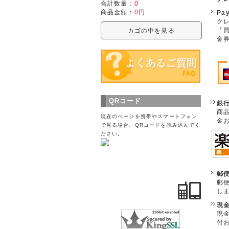
合計数量：
0
商品金額：
0円
Pa
クレ
「
カゴの中を見る
金
QRコード
銀
商
現在のページを携帯やスマートフォン
金
で見る場合、QRコードを読み込んでく
ださい。
郵
郵
し
現
現
付