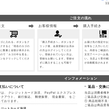
1
ご注文の流れ
注文
お客様情報
購入手続き
カゴに入れる」ボタンをク
「購入手続きへ」ボタンをク
お届け先の指定やお
ックすると「現在のカゴの
リック後、会員登録がお済み
法等をご入力いただ
」に数量と金額が表示され
の方はログインしてくださ
ら、内容をご確認の
すので「カゴの中を見る」
い。登録されていない方は、
文完了ページへお進
タンをクリックしてくださ
登録をお願いします。登録せ
い。当店より受付確
。
ずに購入することも可能で
が自動配信されます
す。
インフォメーション
支払いについて
返品・交換
は、 クレジットカード決済、 PayPal エクスプレス
当店は消費者権
ックアウト、 銀行振込、 郵便振替、 現金書留、 をご
ご返品及び交換
しております。
① 商品初期不良 
ご返品は商品受取
レジットカード決済