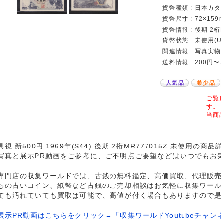
貨幣種類 : 日本カタロ
貨幣尺寸 : 72×159
貨幣情報 : 後期 2桁
貨幣状態 : 未使用(U
関連情報 : 写真実物
送料情報 : 200円
人気品
希少品
ご覧
す｡
当商
視 新500円 1969年(S44) 後期 2桁MR777015Z 未使用の商
写真と展示PR動画をご参考に、ご不明点ご要望などはいつでもお
専門店の収集ワールドでは、古銭の無料鑑定、高価買取、代理販
ちの古いコイン、紙幣など古銭のご売却相談はお気軽に収集ワー
ても汚れていても買取は可能で、高値が付く場合もありますので
展示PR動画はこちらをクリック→「収集ワールドYoutubeチャン