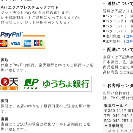
送料につい
yPal エクスプレスチェックアウト
送料は下記より
ジット決済もPayPalをお勧め致します。
■パターンA (一律
買い手保護制度」もご適用になっておりますが、
■パターンB (一
券類商品はクレジット利用不可となります。
■パターンC (一
■パターンD (一
■佐川急便
（
送
■送料無料
（
送
配送につい
当店では下記業
行振込
日本郵便、佐川
品代金はPayPay銀行、楽天銀行とゆうちょ銀行へご送
商品送料は全て
お願い致します。
高額商品には保
お客様セン
お問い合わせは
話、FAXで受け
便振替
収集ワールド
便振替は、当店のゆうちょ銀行口座へご送金お願い致
〒350-1117 
ます。
TEL 049-249-
金書留
FAX 049-257-
金書留にてご決済の場合は収集ワールド店頭宛にご送
▼営業時間
お願い致します。
・ネットでのご