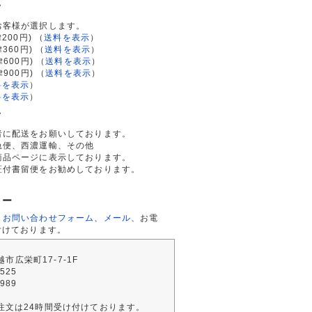
て
お客様が選択します。
200円)
（
送料を表示
）
律360円)
（
送料を表示
）
律600円)
（
送料を表示
）
律900円)
（
送料を表示
）
料を表示
）
料を表示
）
て
者に配送をお願いしております。
急便、西濃運輸、その他
商品ページに表示しております。
証付書留便をお勧めしております。
ター
、
お問い合わせフォーム
、
メール
、お電
付けております。
川越市広栄町17-7-1F
2525
4989
注文は24時間受け付けております。