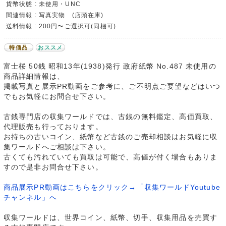
貨幣状態 : 未使用・UNC
関連情報 : 写真実物 (店頭在庫)
送料情報 : 200円〜ご選択可(同梱可)
特価品
おススメ
富士桜 50銭 昭和13年(1938)発行 政府紙幣 No.487 未使用の
商品詳細情報は、
掲載写真と展示PR動画をご参考に、ご不明点ご要望などはいつ
でもお気軽にお問合せ下さい。
古銭専門店の収集ワールドでは、古銭の無料鑑定、高価買取、
代理販売も行っております。
お持ちの古いコイン、紙幣など古銭のご売却相談はお気軽に収
集ワールドへご相談は下さい。
古くても汚れていても買取は可能で、高値が付く場合もありま
すので是非お問合せ下さい。
商品展示PR動画はこちらをクリック→「収集ワールドYoutube
チャンネル」へ
収集ワールドは、世界コイン、紙幣、切手、収集用品を売買す