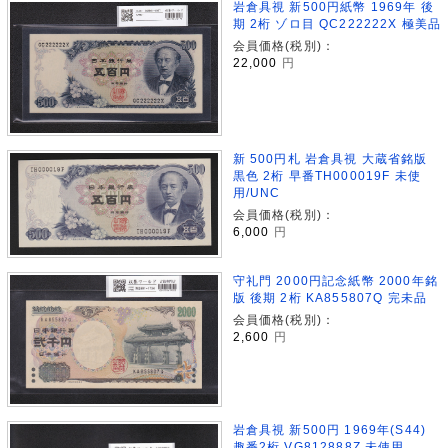
岩倉具視 新500円紙幣 1969年 後
期 2桁 ゾロ目 QC222222X 極美品
会員価格(税別)：
22,000
円
新 500円札 岩倉具視 大蔵省銘版
黒色 2桁 早番TH000019F 未使
用/UNC
会員価格(税別)：
6,000
円
守礼門 2000円記念紙幣 2000年銘
版 後期 2桁 KA855807Q 完未品
会員価格(税別)：
2,600
円
岩倉具視 新500円 1969年(S44)
趣番2桁 VG812888Z 未使用