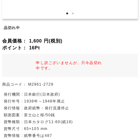
品切れ中
会員価格：
1,600
円(税別)
ポイント：
16
Pt
申し訳ございませんが、只今品切れ
中です。
商品コード：
M2961-2729
発行機関 : 日本銀行(日本政府)
発行年号 : 1938年～1948年廃止
発行情報 : 政府紙幣・発行流通停止
額面図案 : 富士山と桜/50銭
貨幣種類 : 日本カタログ11-60(紙18)
貨幣尺寸 : 65×105 mm
貨幣情報 : 紙幣番号は487