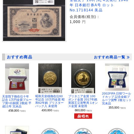
年 日本銀行券A号 ロット
No.1718144 美品
会員価格(税別)：
1,000
円
おすすめ商品
おすすめ商品一覧
2002FIFA 日韓ワール
昭和天皇様御在位60
ブリタニア金貨 100
天皇陛下御在位十年
ドカップ 記念金銀プ
年記念 10万円金貨 昭
ポンド金貨 2017年銘
記念 1万円金貨プルー
ルーフ貨幣 2枚セット
和62年銘 ブリスター
英国王立造幣局 1オン
フ貨+白銅貨 2枚組 平
完未品
パック入 未使用
ス金貨 未使用
成11年 完未品
355,000
円(税別)
430,000
660,000
458,000
円(税別)
円(税別)
円(税別)