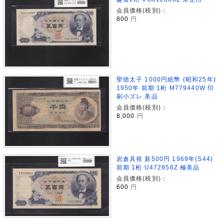
会員価格(税別)：
800
円
聖徳太子 1000円紙幣 (昭和25年)
1950年 前期 1桁 M779440W 印
刷小ズレ 美品
会員価格(税別)：
8,000
円
岩倉具視 新500円 1969年(S44)
前期 1桁 U472956Z 極美品
会員価格(税別)：
600
円