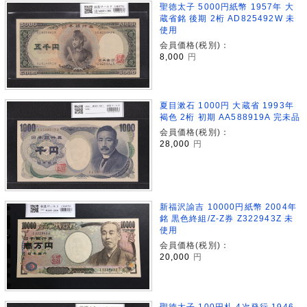
聖徳太子 5000円紙幣 1957年 大
蔵省銘 後期 2桁 AD825492W 未
使用
会員価格(税別)：
8,000
円
夏目漱石 1000円 大蔵省 1993年
褐色 2桁 初期 AA588919A 完未品
会員価格(税別)：
28,000
円
新福沢諭吉 10000円紙幣 2004年
銘 黒色終組/Z-Z券 Z322943Z 未
使用
会員価格(税別)：
20,000
円
聖徳太子 100円札 4次発行 1946