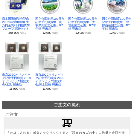
日本国際博覧会記念
国立公園制度100周年
国立公園制度100周年
国立公園制度100周年
2005年/愛地球博 壱
記念千円銀貨幣「阿
記念千円銀貨幣「大
記念千円銀貨幣「中
万円金貨/千円銀貨幣
寒摩周国立公園」R7
雪山国立公園」R7年
部山岳国立公園」R7
プルーフ貨幣セット
年銘 完未品
銘 完未品
年銘 完未品
355,000
12,000
12,000
12,000
円(税別)
円(税別)
円(税別)
円(税別)
東京2020オリンピッ
東京2020オリンピッ
ク記念千円銀貨 2020
ク記念千円銀貨 2020
オリンピック競技大
オリンピック競技大
会/水泳 完未品
会/陸上競技 完未品
11,000
11,000
円(税別)
円(税別)
ご注文の流れ
ご注文
「カゴに入れる」ボタンをクリックすると「現在のカゴの中」に数量と金額が表