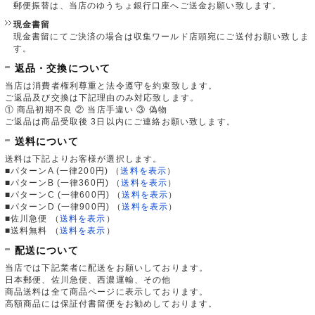
郵便振替は、当店のゆうちょ銀行口座へご送金お願い致します。
現金書留
現金書留にてご決済の場合は収集ワールド店頭宛にご送付お願い致しま
す。
返品・交換について
当店は消費者権利尊重と法令遵守を約束致します。
ご返品及び交換は下記理由のみ対応致します。
① 商品初期不良 ② 当店手違い ③ 偽物
ご返品は商品受取後 3日以内にご連絡お願い致します。
送料について
送料は下記よりお客様が選択します。
■パターンA (一律200円)
（
送料を表示
）
■パターンB (一律360円)
（
送料を表示
）
■パターンC (一律600円)
（
送料を表示
）
■パターンD (一律900円)
（
送料を表示
）
■佐川急便
（
送料を表示
）
■送料無料
（
送料を表示
）
配送について
当店では下記業者に配送をお願いしております。
日本郵便、佐川急便、西濃運輸、その他
商品送料は全て商品ページに表示しております。
高額商品には保証付書留便をお勧めしております。