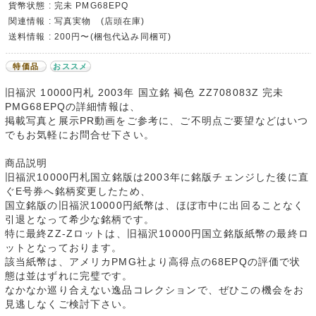
貨幣状態 : 完未 PMG68EPQ
関連情報 : 写真実物 (店頭在庫)
送料情報 : 200円〜(梱包代込み同梱可)
特価品
おススメ
旧福沢 10000円札 2003年 国立銘 褐色 ZZ708083Z 完未
PMG68EPQの詳細情報は、
掲載写真と展示PR動画をご参考に、ご不明点ご要望などはいつ
でもお気軽にお問合せ下さい。
商品説明
旧福沢10000円札国立銘版は2003年に銘版チェンジした後に直
ぐE号券へ銘柄変更したため、
国立銘版の旧福沢10000円紙幣は、ほぼ市中に出回ることなく
引退となって希少な銘柄です。
特に最終ZZ-Zロットは、旧福沢10000円国立銘版紙幣の最終ロ
ットとなっております。
該当紙幣は、アメリカPMG社より高得点の68EPQの評価で状
態は並はずれに完璧です。
なかなか巡り合えない逸品コレクションで、ぜひこの機会をお
見逃しなくご検討下さい。