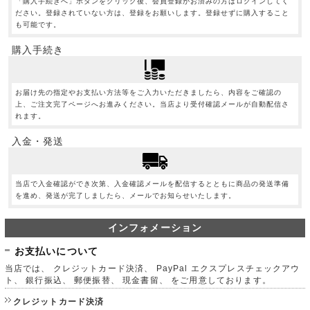
「購入手続きへ」ボタンをクリック後、会員登録がお済みの方はログインしてく
ださい。登録されていない方は、登録をお願いします。登録せずに購入すること
も可能です。
購入手続き
お届け先の指定やお支払い方法等をご入力いただきましたら、内容をご確認の
上、ご注文完了ページへお進みください。当店より受付確認メールが自動配信さ
れます。
入金・発送
当店で入金確認ができ次第、入金確認メールを配信するとともに商品の発送準備
を進め、発送が完了しましたら、メールでお知らせいたします。
インフォメーション
お支払いについて
当店では、 クレジットカード決済、 PayPal エクスプレスチェックアウ
ト、 銀行振込、 郵便振替、 現金書留、 をご用意しております。
クレジットカード決済