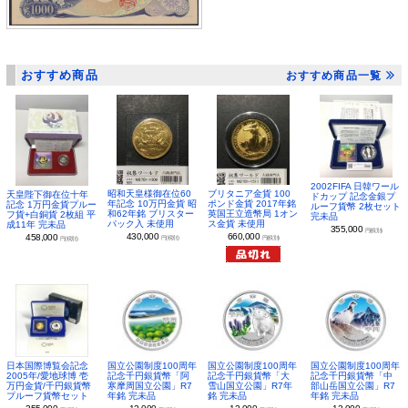
おすすめ商品
おすすめ商品一覧
2002FIFA 日韓ワール
昭和天皇様御在位60
ブリタニア金貨 100
天皇陛下御在位十年
ドカップ 記念金銀プ
年記念 10万円金貨 昭
ポンド金貨 2017年銘
記念 1万円金貨プルー
ルーフ貨幣 2枚セット
和62年銘 ブリスター
英国王立造幣局 1オン
フ貨+白銅貨 2枚組 平
完未品
パック入 未使用
ス金貨 未使用
成11年 完未品
355,000
円(税別)
430,000
660,000
458,000
円(税別)
円(税別)
円(税別)
日本国際博覧会記念
国立公園制度100周年
国立公園制度100周年
国立公園制度100周年
2005年/愛地球博 壱
記念千円銀貨幣「阿
記念千円銀貨幣「大
記念千円銀貨幣「中
万円金貨/千円銀貨幣
寒摩周国立公園」R7
雪山国立公園」R7年
部山岳国立公園」R7
プルーフ貨幣セット
年銘 完未品
銘 完未品
年銘 完未品