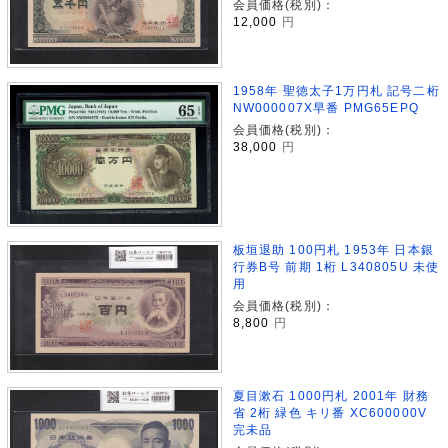
会員価格(税別)：
12,000
円
1958年 聖徳太子1万円札 記号二桁
NW000007X早番 PMG65EPQ
会員価格(税別)：
38,000
円
板垣退助 100円札 1953年 日本銀
行券B号 前期 1桁 L340805U 未使
用
会員価格(税別)：
8,800
円
夏目漱石 1000円札 2001年 財務
省 2桁 緑色 キリ番 XC600000V
完未品