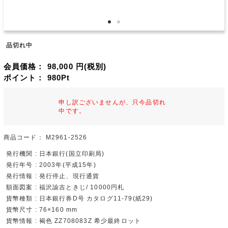
品切れ中
会員価格：
98,000
円(税別)
ポイント：
980
Pt
申し訳ございませんが、只今品切れ
中です。
商品コード：
M2961-2526
発行機関 : 日本銀行(国立印刷局)
発行年号 : 2003年(平成15年)
発行情報 : 発行停止、現行通貨
額面図案 : 福沢諭吉ときじ/ 10000円札
貨幣種類 : 日本銀行券D号 カタログ11-79(紙29)
貨幣尺寸 : 76×160 mm
貨幣情報 : 褐色 ZZ708083Z 希少最終ロット