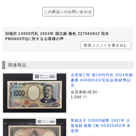
この商品へのお問い合わせ
旧福沢 10000円札 2003年 国立銘 褐色 ZZ708083Z 完未
PMG68EPQに対するお客様の声
新規コメントを書き込む
関連商品
北里柴三郎 新1000円札 2024年銘
趣番 AA666543/完未品/新紙幣記
念
会員価格(税別)：
1,500
円
聖徳太子 5000円紙幣 1957年 大
蔵省銘 後期 2桁 AD825492W 未
使用