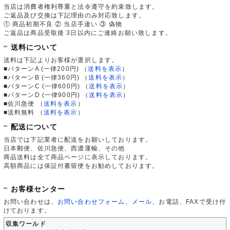
当店は消費者権利尊重と法令遵守を約束致します。
ご返品及び交換は下記理由のみ対応致します。
① 商品初期不良 ② 当店手違い ③ 偽物
ご返品は商品受取後 3日以内にご連絡お願い致します。
送料について
送料は下記よりお客様が選択します。
■パターンA (一律200円)
（
送料を表示
）
■パターンB (一律360円)
（
送料を表示
）
■パターンC (一律600円)
（
送料を表示
）
■パターンD (一律900円)
（
送料を表示
）
■佐川急便
（
送料を表示
）
■送料無料
（
送料を表示
）
配送について
当店では下記業者に配送をお願いしております。
日本郵便、佐川急便、西濃運輸、その他
商品送料は全て商品ページに表示しております。
高額商品には保証付書留便をお勧めしております。
お客様センター
お問い合わせは、
お問い合わせフォーム
、
メール
、お電話、FAXで受け付
けております。
収集ワールド