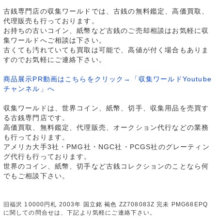
古銭専門店の収集ワールドでは、古銭の無料鑑定、高価買取、
代理販売も行っております。
お持ちの古いコイン、紙幣など古銭のご売却相談はお気軽に収
集ワールドへご相談は下さい。
古くても汚れていても買取は可能で、高値が付く場合もありま
すのでお気軽にご連絡下さい。
商品展示PR動画はこちらをクリック→「収集ワールドYoutube
チャンネル」へ
収集ワールドは、世界コイン、紙幣、切手、収集用品を売買す
る古銭専門店です。
高価買取、無料鑑定、代理販売、オークション代行などの業務
も行っております。
アメリカ大手3社・PMG社・NGC社・PCGS社のグレーティン
グ代行も行っております。
世界のコイン、紙幣、切手など古銭コレクションのことなら何
でもご相談下さい。
旧福沢 10000円札 2003年 国立銘 褐色 ZZ708083Z 完未 PMG68EPQ
に関しての問合せは、下記より気軽にご連絡下さい。