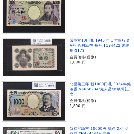
議事堂10円札 1946年 日本銀行券
A号 拾圓紙幣 番号.1194422 未使
用-3173
会員価格(税別)：
1,000
円
北里柴三郎 新1000円札 2024年銘
趣番 AA666234/完未品/新紙幣記
念
会員価格(税別)：
1,800
円
新福沢諭吉 10000円 褐色 2桁 ゾ
ロ目 TN444444A 完未