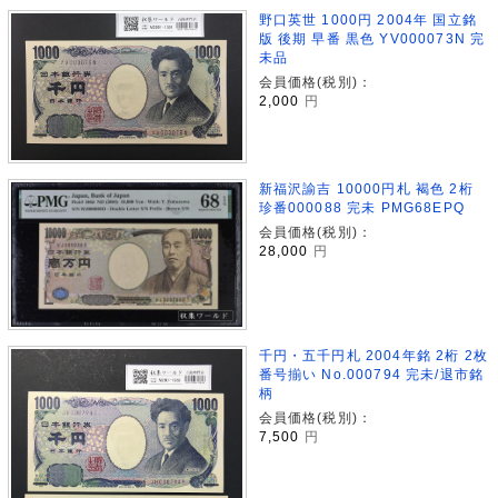
野口英世 1000円 2004年 国立銘
版 後期 早番 黒色 YV000073N 完
未品
会員価格(税別)：
2,000
円
新福沢諭吉 10000円札 褐色 2桁
珍番000088 完未 PMG68EPQ
会員価格(税別)：
28,000
円
千円・五千円札 2004年銘 2桁 2枚
番号揃い No.000794 完未/退市銘
柄
会員価格(税別)：
7,500
円