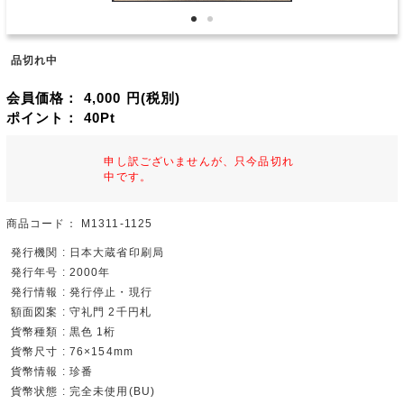
品切れ中
会員価格：
4,000
円(税別)
ポイント：
40
Pt
申し訳ございませんが、只今品切れ
中です。
商品コード：
M1311-1125
発行機関 : 日本大蔵省印刷局
発行年号 : 2000年
発行情報 : 発行停止・現行
額面図案 : 守礼門 2千円札
貨幣種類 : 黒色 1桁
貨幣尺寸 : 76×154mm
貨幣情報 : 珍番
貨幣状態 : 完全未使用(BU)