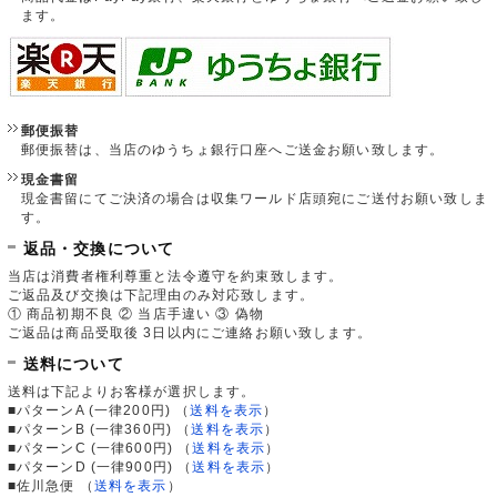
ます。
郵便振替
郵便振替は、当店のゆうちょ銀行口座へご送金お願い致します。
現金書留
現金書留にてご決済の場合は収集ワールド店頭宛にご送付お願い致しま
す。
返品・交換について
当店は消費者権利尊重と法令遵守を約束致します。
ご返品及び交換は下記理由のみ対応致します。
① 商品初期不良 ② 当店手違い ③ 偽物
ご返品は商品受取後 3日以内にご連絡お願い致します。
送料について
送料は下記よりお客様が選択します。
■パターンA (一律200円)
（
送料を表示
）
■パターンB (一律360円)
（
送料を表示
）
■パターンC (一律600円)
（
送料を表示
）
■パターンD (一律900円)
（
送料を表示
）
■佐川急便
（
送料を表示
）