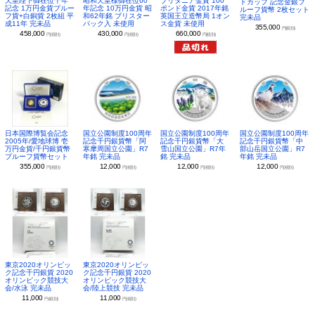
昭和天皇様御在位60
ブリタニア金貨 100
天皇陛下御在位十年
ドカップ 記念金銀プ
年記念 10万円金貨 昭
ポンド金貨 2017年銘
記念 1万円金貨プルー
ルーフ貨幣 2枚セット
和62年銘 ブリスター
英国王立造幣局 1オン
フ貨+白銅貨 2枚組 平
完未品
パック入 未使用
ス金貨 未使用
成11年 完未品
355,000
円(税別)
430,000
660,000
458,000
円(税別)
円(税別)
円(税別)
日本国際博覧会記念
国立公園制度100周年
国立公園制度100周年
国立公園制度100周年
2005年/愛地球博 壱
記念千円銀貨幣「阿
記念千円銀貨幣「大
記念千円銀貨幣「中
万円金貨/千円銀貨幣
寒摩周国立公園」R7
雪山国立公園」R7年
部山岳国立公園」R7
プルーフ貨幣セット
年銘 完未品
銘 完未品
年銘 完未品
355,000
12,000
12,000
12,000
円(税別)
円(税別)
円(税別)
円(税別)
東京2020オリンピッ
東京2020オリンピッ
ク記念千円銀貨 2020
ク記念千円銀貨 2020
オリンピック競技大
オリンピック競技大
会/水泳 完未品
会/陸上競技 完未品
11,000
11,000
円(税別)
円(税別)