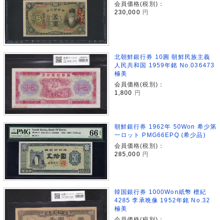
会員価格(税別)：
230,000
円
北朝鮮銀行券 10圓 朝鮮民族主義
人民共和国 1959年銘 No.036473
極美
会員価格(税別)：
1,800
円
朝鮮銀行券 1962年 50Won 希少第
一ロット PMG66EPQ (希少品)
会員価格(税別)：
285,000
円
韓国銀行券 1000Won紙幣 檀紀
4285 李承晩像 1952年銘 No.32
極美
会員価格(税別)：