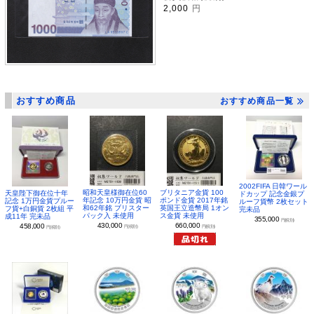
2,000
円
おすすめ商品
おすすめ商品一覧
2002FIFA 日韓ワール
昭和天皇様御在位60
ブリタニア金貨 100
天皇陛下御在位十年
ドカップ 記念金銀プ
年記念 10万円金貨 昭
ポンド金貨 2017年銘
記念 1万円金貨プルー
ルーフ貨幣 2枚セット
和62年銘 ブリスター
英国王立造幣局 1オン
フ貨+白銅貨 2枚組 平
完未品
パック入 未使用
ス金貨 未使用
成11年 完未品
355,000
円(税別)
430,000
660,000
458,000
円(税別)
円(税別)
円(税別)