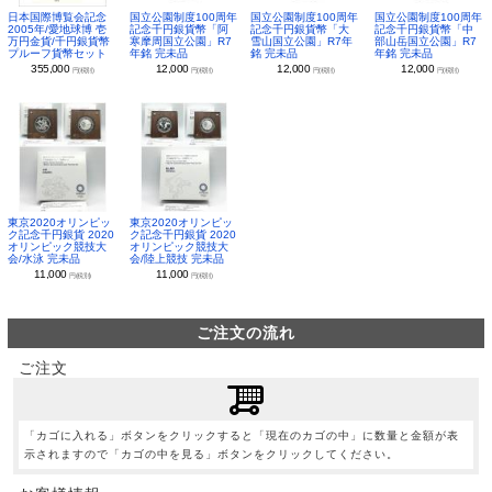
日本国際博覧会記念
国立公園制度100周年
国立公園制度100周年
国立公園制度100周年
2005年/愛地球博 壱
記念千円銀貨幣「阿
記念千円銀貨幣「大
記念千円銀貨幣「中
万円金貨/千円銀貨幣
寒摩周国立公園」R7
雪山国立公園」R7年
部山岳国立公園」R7
プルーフ貨幣セット
年銘 完未品
銘 完未品
年銘 完未品
355,000
12,000
12,000
12,000
円(税別)
円(税別)
円(税別)
円(税別)
東京2020オリンピッ
東京2020オリンピッ
ク記念千円銀貨 2020
ク記念千円銀貨 2020
オリンピック競技大
オリンピック競技大
会/水泳 完未品
会/陸上競技 完未品
11,000
11,000
円(税別)
円(税別)
ご注文の流れ
ご注文
「カゴに入れる」ボタンをクリックすると「現在のカゴの中」に数量と金額が表
示されますので「カゴの中を見る」ボタンをクリックしてください。