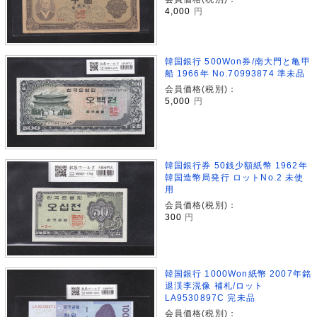
4,000
円
韓国銀行 500Won券/南大門と亀甲
船 1966年 No.70993874 準未品
会員価格(税別)：
5,000
円
韓国銀行券 50銭少額紙幣 1962年
韓国造幣局発行 ロットNo.2 未使
用
会員価格(税別)：
300
円
韓国銀行 1000Won紙幣 2007年銘
退渓李滉像 補札/ロット
LA9530897C 完未品
会員価格(税別)：