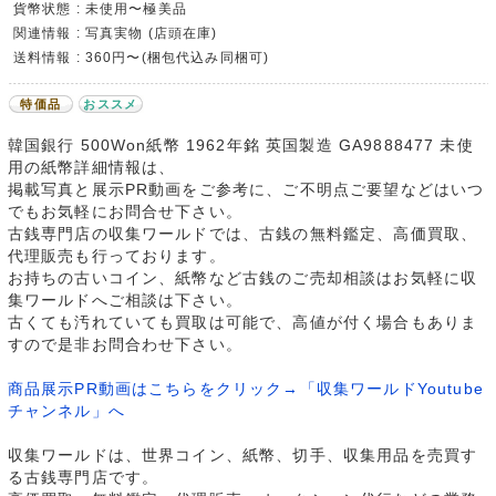
貨幣状態 : 未使用〜極美品
関連情報 : 写真実物 (店頭在庫)
送料情報 : 360円〜(梱包代込み同梱可)
特価品
おススメ
韓国銀行 500Won紙幣 1962年銘 英国製造 GA9888477 未使
用の紙幣詳細情報は、
掲載写真と展示PR動画をご参考に、ご不明点ご要望などはいつ
でもお気軽にお問合せ下さい。
古銭専門店の収集ワールドでは、古銭の無料鑑定、高価買取、
代理販売も行っております。
お持ちの古いコイン、紙幣など古銭のご売却相談はお気軽に収
集ワールドへご相談は下さい。
古くても汚れていても買取は可能で、高値が付く場合もありま
すので是非お問合わせ下さい。
商品展示PR動画はこちらをクリック→「収集ワールドYoutube
チャンネル」へ
収集ワールドは、世界コイン、紙幣、切手、収集用品を売買す
る古銭専門店です。