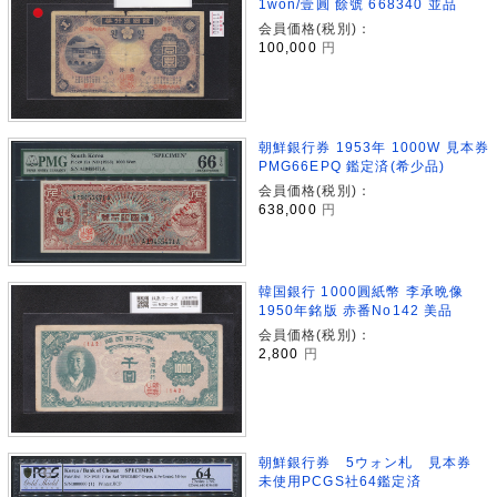
1won/壹圓 餘號 668340 並品
会員価格(税別)：
100,000
円
朝鮮銀行券 1953年 1000W 見本券
PMG66EPQ 鑑定済(希少品)
会員価格(税別)：
638,000
円
韓国銀行 1000圓紙幣 李承晩像
1950年銘版 赤番No142 美品
会員価格(税別)：
2,800
円
朝鮮銀行券 5ウォン札 見本券
未使用PCGS社64鑑定済