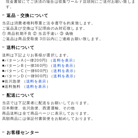
現金書留にてご決済の場合は収集ワールド店頭宛にご送付お願い致しま
す。
返品・交換について
当店は消費者権利尊重と法令遵守を約束致します。
ご返品及び交換は下記理由のみ対応致します。
① 商品初期不良 ② 当店手違い ③ 偽物
ご返品は商品受取後 3日以内にご連絡お願い致します。
送料について
送料は下記よりお客様が選択します。
■パターンA (一律200円)
（
送料を表示
）
■パターンB (一律360円)
（
送料を表示
）
■パターンC (一律600円)
（
送料を表示
）
■パターンD (一律900円)
（
送料を表示
）
■佐川急便
（
送料を表示
）
■送料無料
（
送料を表示
）
配送について
当店では下記業者に配送をお願いしております。
日本郵便、佐川急便、西濃運輸、その他
商品送料は全て商品ページに表示しております。
高額商品には保証付書留便をお勧めしております。
お客様センター