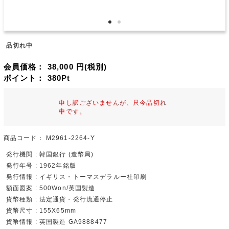
品切れ中
会員価格：
38,000
円(税別)
ポイント：
380
Pt
申し訳ございませんが、只今品切れ
中です。
商品コード：
M2961-2264-Y
発行機関 : 韓国銀行 (造幣局)
発行年号 : 1962年銘版
発行情報 : イギリス・トーマスデラルー社印刷
額面図案 : 500Won/英国製造
貨幣種類 : 法定通貨・発行流通停止
貨幣尺寸 : 155X65mm
貨幣情報 : 英国製造 GA9888477