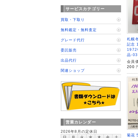
サービスカテゴリー
買取・下取り
無料鑑定・無料査定
札幌
グレード代行
記念 
1972
委託販売
品-03
出品代行
会員価
200
関連ショップ
営業カレンダー
2026年8月の定休日
菊花 
日
月
火
水
木
金
土