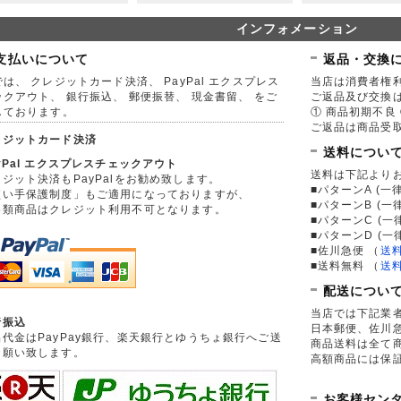
インフォメーション
支払いについて
返品・交換
は、 クレジットカード決済、 PayPal エクスプレス
当店は消費者権
ックアウト、 銀行振込、 郵便振替、 現金書留、 をご
ご返品及び交換
しております。
① 商品初期不良 
ご返品は商品受取
レジットカード決済
送料につい
yPal エクスプレスチェックアウト
送料は下記より
ジット決済もPayPalをお勧め致します。
■パターンA (一律
買い手保護制度」もご適用になっておりますが、
■パターンB (一
券類商品はクレジット利用不可となります。
■パターンC (一
■パターンD (一
■佐川急便
（
送
■送料無料
（
送
配送につい
当店では下記業
行振込
日本郵便、佐川
品代金はPayPay銀行、楽天銀行とゆうちょ銀行へご送
商品送料は全て
お願い致します。
高額商品には保
お客様セン