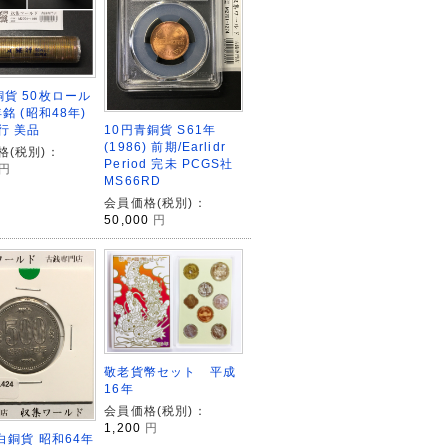
銅貨 50枚ロール
年銘 (昭和48年)
10円青銅貨 S61年
行 美品
(1986) 前期/Earlidr
格(税別)：
Period 完未 PCGS社
円
MS66RD
会員価格(税別)：
50,000
円
敬老貨幣セット 平成
16年
会員価格(税別)：
1,200
円
白銅貨 昭和64年