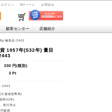
ログイン
MYページ
お問合せ
顧客センター
店舗紹介
8g 極美品-2443
貨 1957年(S32年) 量目
2443
300
円(税別)
3
Pt
1-2443
行(大蔵省造幣局)
(昭和32年)
貨、発行停止
00円銀貨