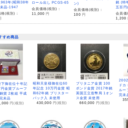
1963年(昭和38年
銘 (特
ロール出し PCGS-65
ン)
準未品-1947
五百円
会員価格(税別)：
会員価格(税別)：
格(税別)：
会員価
11,000
円
100
円
円
1,200
すすめ商品
200
昭和天皇様御在位60
ブリタニア金貨 100
陛下御在位十年記
ドカ
年記念 10万円金貨 昭
ポンド金貨 2017年銘
万円金貨プルーフ
ルー
和62年銘 ブリスター
英国王立造幣局 1オン
銅貨 2枚組 平成
完未
パック入 未使用
ス金貨 未使用
 完未品
35
430,000
円(税別)
660,000
円(税別)
8,000
円(税別)