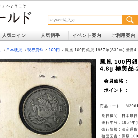
ド」へようこそ
人気コイン
人気切手
イベント案内
ご利用案内
ム
日本硬貨
現行貨幣
100円
鳳凰 100円銀貨 1957年(S32年) 量目4.
鳳凰 100円銀
4.8g 極美品-
会員価格：
ポイント：
商品コード：
M296
発行機関 : 日本銀
発行年号 : 1957年
発行情報 : 法定通
額面図案 : 鳳凰 1