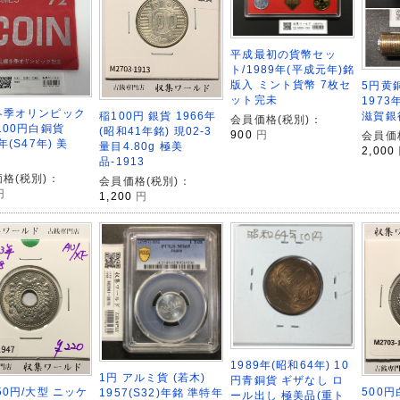
平成最初の貨幣セッ
ト/1989年(平成元年)銘
版入 ミント貨幣 7枚セ
5円黄
ット完未
1973
冬季オリンピック
稲100円 銀貨 1966年
滋賀銀
会員価格(税別)：
100円白銅貨
(昭和41年銘) 現02-3
900
円
会員価
年(S47年) 美
量目4.80g 極美
2,000
品-1913
格(税別)：
会員価格(税別)：
円
1,200
円
1989年(昭和64年) 10
1円 アルミ貨 (若木)
円青銅貨 ギザなし ロ
50円/大型 ニッケ
500円
1957(S32)年銘 準特年
ール出し 極美品(重ト