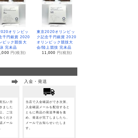
2020オリンピッ
東京2020オリンピッ
念千円銀貨 2020
ク記念千円銀貨 2020
ンピック競技大
オリンピック競技大
水泳 完未品
会/陸上競技 完未品
1,000
円(税別)
11,000
円(税別)
入金・発送
支払い方
当店で入金確認ができ次第、
きました
入金確認メールを配信すると
上、ご注
ともに商品の発送準備を進
みくださ
め、発送が完了しましたら、
認メール
メールでお知らせいたしま
。
す。