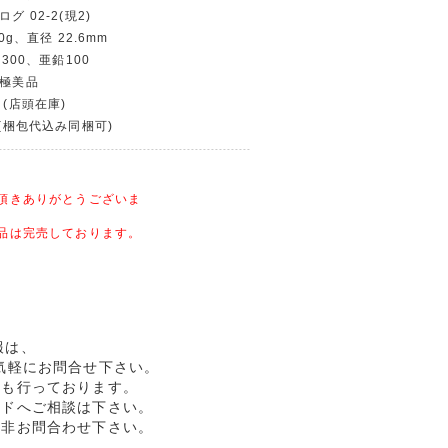
グ 02-2(現2)
0g、直径 22.6mm
銅300、亜鉛100
〜極美品
 (店頭在庫)
〜(梱包代込み同梱可)
頂きありがとうございま
品は完売しております。
情報は、
気軽にお問合せ下さい。
売も行っております。
ルドへご相談は下さい。
是非お問合わせ下さい。