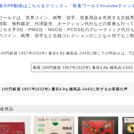
展示PR動画はこちらをクリック→「収集ワールドYoutubeチャン
ワールドは、世界コイン、紙幣、切手、収集用品を売買する古銭
買取、無料鑑定、代理販売、オークション代行などの業務も行っ
リカ大手3社・PMG社・NGC社・PCGS社のグレーティング代行
のコイン、紙幣、切手など古銭コレクションのことなら何でもご
100円銀貨 1957年(S32年) 量目4.8g 極美品-2443に関しての問合せ
鳳凰 100円銀貨 1957年(S32年) 量目4.8g 極美品-24
 100円銀貨 1957年(S32年) 量目4.8g 極美品-2443に対するお客様の声
連商品