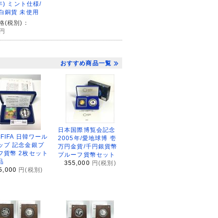
年) ミント仕様/
白銅貨 未使用
格(税別)：
円
おすすめ商品一覧
日本国際博覧会記念
2FIFA 日韓ワール
2005年/愛地球博 壱
ップ 記念金銀プ
万円金貨/千円銀貨幣
フ貨幣 2枚セット
プルーフ貨幣セット
品
355,000
円(税別)
5,000
円(税別)