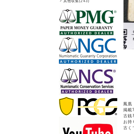
其他収集(243)
鳳凰 
掲載
古銭
お持
古く