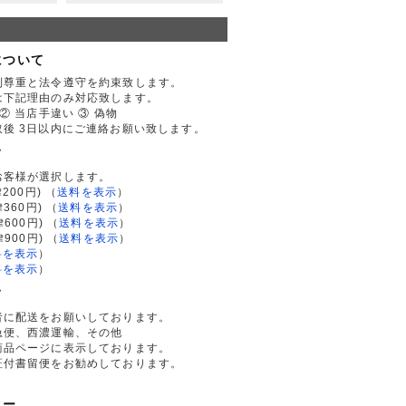
について
利尊重と法令遵守を約束致します。
は下記理由のみ対応致します。
② 当店手違い ③ 偽物
後 3日以内にご連絡お願い致します。
て
お客様が選択します。
200円)
（
送料を表示
）
律360円)
（
送料を表示
）
律600円)
（
送料を表示
）
律900円)
（
送料を表示
）
料を表示
）
料を表示
）
て
者に配送をお願いしております。
急便、西濃運輸、その他
商品ページに表示しております。
証付書留便をお勧めしております。
ター