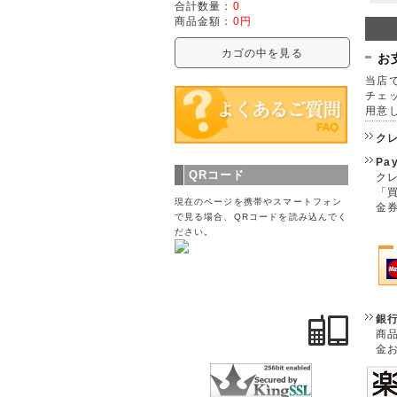
合計数量：
0
商品金額：
0円
カゴの中を見る
お
当店で
チェ
用意
ク
Pa
QRコード
クレ
「
現在のページを携帯やスマートフォン
金
で見る場合、QRコードを読み込んでく
ださい。
銀
商
金