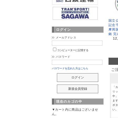
国立公
記念
摩周
ログイン
銘 完
メールアドレス
12
コンピューターに記憶する
パスワード
パスワードを忘れた方はこちら
ご
「
リ
中
ま
現在のカゴの中
ボ
▼カート内に商品はございませ
い
ん。