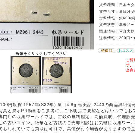
貨幣種類 : 日本カタロ
貨幣尺寸 : 量目:4.8
貨幣情報 : 銀600/
貨幣状態 : 準未品
関連情報 : 写真実物
送料情報 : 200円
特価品
おススメ
画像をクリックしてください
ご覧
す｡
当商
100円銀貨 1957年(S32年) 量目4.8g 極美品-2443の商品詳細
写真と展示PR動画をご参考に、ご不明点ご要望などはいつでもお
専門店の収集ワールドでは、古銭の無料鑑定、高価買取、代理販
ちの古いコイン、紙幣など古銭のご売却相談はお気軽に収集ワー
ても汚れていても買取は可能で、高値が付く場合がありますので