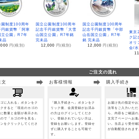
園制度100周年
国立公園制度100周年
国立公園制度100周年
千円銀貨幣「阿寒
記念千円銀貨幣「大雪
記念千円銀貨幣「中部
東京
国立公園」R7年
山国立公園」R7年銘
山岳国立公園」R7年
ク記
未品
完未品
銘 完未品
オリ
,000
円(税別)
12,000
円(税別)
12,000
円(税別)
会/
1
ご注文の流れ
注文
お客様情報
購入手続き
カゴに入れる」ボタンをク
「購入手続きへ」ボタンをク
お届け先の指定やお
ックすると「現在のカゴの
リック後、会員登録がお済み
法等をご入力いただ
」に数量と金額が表示され
の方はログインしてくださ
ら、内容をご確認の
すので「カゴの中を見る」
い。登録されていない方は、
文完了ページへお進
タンをクリックしてくださ
登録をお願いします。登録せ
い。当店より受付確
。
ずに購入することも可能で
が自動配信されます
す。