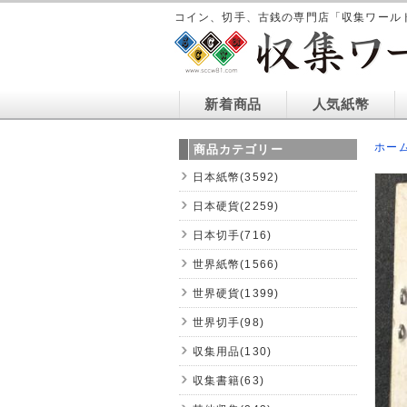
コイン、切手、古銭の専門店「収集ワール
新着商品
人気紙幣
ホー
商品カテゴリー
日本紙幣(3592)
日本硬貨(2259)
日本切手(716)
世界紙幣(1566)
世界硬貨(1399)
世界切手(98)
収集用品(130)
収集書籍(63)