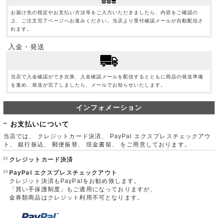
お届け先の指定やお支払い方法等をご入力いただきましたら、内容をご確認の
上、ご注文完了ページへお進みください。当店より受付確認メールが自動配信さ
れます。
入金・発送
当店で入金確認ができ次第、入金確認メールを配信するとともに商品の発送準備
を進め、発送が完了しましたら、メールでお知らせいたします。
インフォメーション
お支払いについて
当店では、 クレジットカード決済、 PayPal エクスプレスチェックアウ
ト、 銀行振込、 郵便振替、 現金書留、 をご用意しております。
クレジットカード決済
PayPal エクスプレスチェックアウト
クレジット決済もPayPalをお勧め致します。
「買い手保護制度」もご適用になっておりますが、
金券類商品はクレジット利用不可となります。