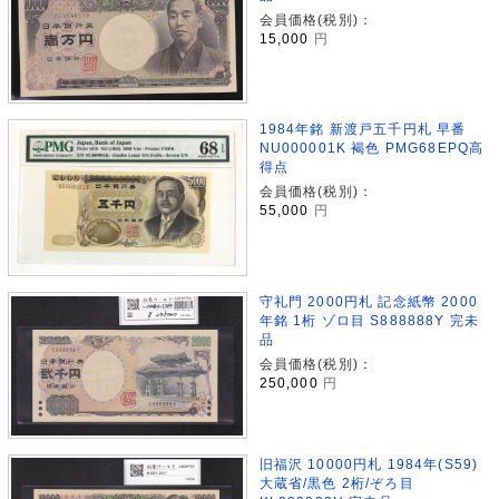
会員価格(税別)：
15,000
円
1984年銘 新渡戸五千円札 早番
NU000001K 褐色 PMG68EPQ高
得点
会員価格(税別)：
55,000
円
守礼門 2000円札 記念紙幣 2000
年銘 1桁 ゾロ目 S888888Y 完未
品
会員価格(税別)：
250,000
円
旧福沢 10000円札 1984年(S59)
大蔵省/黒色 2桁/ぞろ目