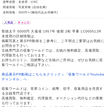
貨幣状態 : 未使用・UNC
関連情報 : 写真実物 (店頭在庫)
送料情報 : 360円〜(梱包代込み同梱可)
人気品
チャンス
聖徳太子 5000円 大蔵省 1957年 後期 2桁 早番 LC000512R
未使用の詳細情報は、
掲載写真と展示PR動画をご参考に、ご不明点ご要望はお気軽に
お問合せ下さい。
古銭専門店の収集ワールドでは、古銭の無料鑑定、高価買取、
代理販売も行っております。
お持ちのコイン、旧紙幣など古銭のご売却は、ぜひお気軽に収
集ワールドへご相談は下さい。
商品展示PR動画はこちらをクリック→「収集ワールドYoutube
チャンネル」へ
収集ワールドは、世界コイン、紙幣、切手、収集用品を売買す
る古銭専門店です。
高価買取、無料鑑定、代理販売、オークション代行などの業務
も行っております。