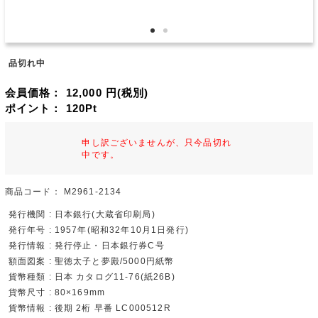
品切れ中
会員価格：
12,000
円(税別)
ポイント：
120
Pt
申し訳ございませんが、只今品切れ
中です。
商品コード：
M2961-2134
発行機関 : 日本銀行(大蔵省印刷局)
発行年号 : 1957年(昭和32年10月1日発行)
発行情報 : 発行停止・日本銀行券C号
額面図案 : 聖徳太子と夢殿/5000円紙幣
貨幣種類 : 日本 カタログ11-76(紙26B)
貨幣尺寸 : 80×169mm
貨幣情報 : 後期 2桁 早番 LC000512R