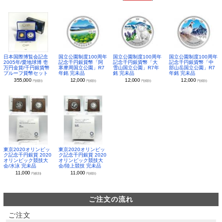
日本国際博覧会記念
国立公園制度100周年
国立公園制度100周年
国立公園制度100周年
2005年/愛地球博 壱
記念千円銀貨幣「阿
記念千円銀貨幣「大
記念千円銀貨幣「中
万円金貨/千円銀貨幣
寒摩周国立公園」R7
雪山国立公園」R7年
部山岳国立公園」R7
プルーフ貨幣セット
年銘 完未品
銘 完未品
年銘 完未品
355,000
12,000
12,000
12,000
円(税別)
円(税別)
円(税別)
円(税別)
東京2020オリンピッ
東京2020オリンピッ
ク記念千円銀貨 2020
ク記念千円銀貨 2020
オリンピック競技大
オリンピック競技大
会/水泳 完未品
会/陸上競技 完未品
11,000
11,000
円(税別)
円(税別)
ご注文の流れ
ご注文