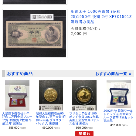
聖徳太子 1000円紙幣 (昭和
25)1950年 後期 2桁 XF701591Z
流通済み美品
会員価格(税別)：
2,000
円
おすすめ商品
おすすめ商品一覧
2002FIFA 日韓ワール
昭和天皇様御在位60
ブリタニア金貨 100
天皇陛下御在位十年
ドカップ 記念金銀プ
年記念 10万円金貨 昭
ポンド金貨 2017年銘
記念 1万円金貨プルー
ルーフ貨幣 2枚セット
和62年銘 ブリスター
英国王立造幣局 1オン
フ貨+白銅貨 2枚組 平
完未品
パック入 未使用
ス金貨 未使用
成11年 完未品
355,000
円(税別)
430,000
660,000
458,000
円(税別)
円(税別)
円(税別)