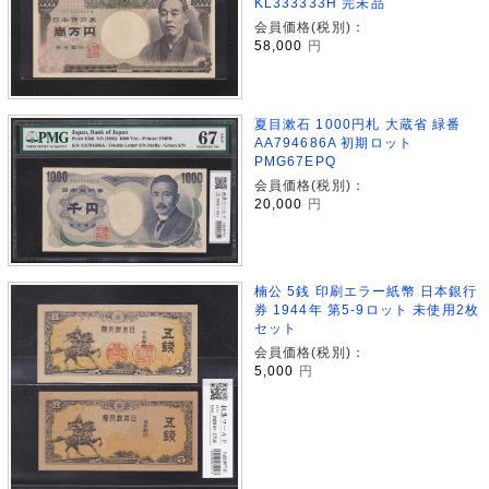
KL333333H 完未品
会員価格(税別)：
58,000
円
夏目漱石 1000円札 大蔵省 緑番
AA794686A 初期ロット
PMG67EPQ
会員価格(税別)：
20,000
円
楠公 5銭 印刷エラー紙幣 日本銀行
券 1944年 第5-9ロット 未使用2枚
セット
会員価格(税別)：
5,000
円