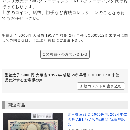
アメリカ大手PMGグレーティング・NGCグレーティング代行も
行っております。
世界のコイン、紙幣、切手など古銭コレクションのことなら何
でもお任せ下さい。
聖徳太子 5000円 大蔵省 1957年 後期 2桁 早番 LC000512R 未使用に関
しての問合せは、下記より気軽にご連絡下さい。
この商品へのお問い合わせ
聖徳太子 5000円 大蔵省 1957年 後期 2桁 早番 LC000512R 未使
用に対するお客様の声
新規コメントを書き込む
関連商品
北里柴三郎 新1000円札 2024年銘
珍番 AB177770/完未品/新紙幣記
念