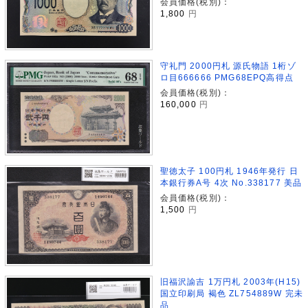
会員価格(税別)：
1,800
円
守礼門 2000円札 源氏物語 1桁ゾ
ロ目666666 PMG68EPQ高得点
会員価格(税別)：
160,000
円
聖徳太子 100円札 1946年発行 日
本銀行券A号 4次 No.338177 美品
会員価格(税別)：
1,500
円
旧福沢諭吉 1万円札 2003年(H15)
国立印刷局 褐色 ZL754889W 完未
品