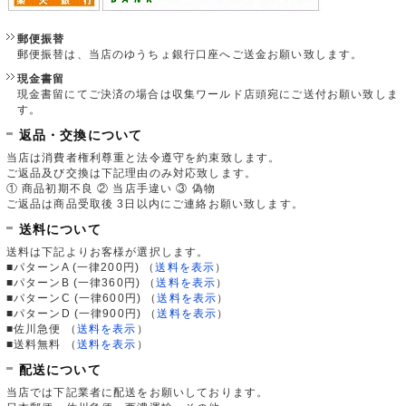
郵便振替
郵便振替は、当店のゆうちょ銀行口座へご送金お願い致します。
現金書留
現金書留にてご決済の場合は収集ワールド店頭宛にご送付お願い致しま
す。
返品・交換について
当店は消費者権利尊重と法令遵守を約束致します。
ご返品及び交換は下記理由のみ対応致します。
① 商品初期不良 ② 当店手違い ③ 偽物
ご返品は商品受取後 3日以内にご連絡お願い致します。
送料について
送料は下記よりお客様が選択します。
■パターンA (一律200円)
（
送料を表示
）
■パターンB (一律360円)
（
送料を表示
）
■パターンC (一律600円)
（
送料を表示
）
■パターンD (一律900円)
（
送料を表示
）
■佐川急便
（
送料を表示
）
■送料無料
（
送料を表示
）
配送について
当店では下記業者に配送をお願いしております。