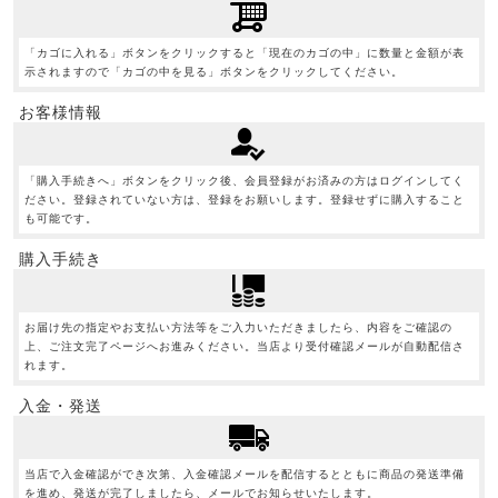
「カゴに入れる」ボタンをクリックすると「現在のカゴの中」に数量と金額が表
示されますので「カゴの中を見る」ボタンをクリックしてください。
お客様情報
「購入手続きへ」ボタンをクリック後、会員登録がお済みの方はログインしてく
ださい。登録されていない方は、登録をお願いします。登録せずに購入すること
も可能です。
購入手続き
お届け先の指定やお支払い方法等をご入力いただきましたら、内容をご確認の
上、ご注文完了ページへお進みください。当店より受付確認メールが自動配信さ
れます。
入金・発送
当店で入金確認ができ次第、入金確認メールを配信するとともに商品の発送準備
を進め、発送が完了しましたら、メールでお知らせいたします。