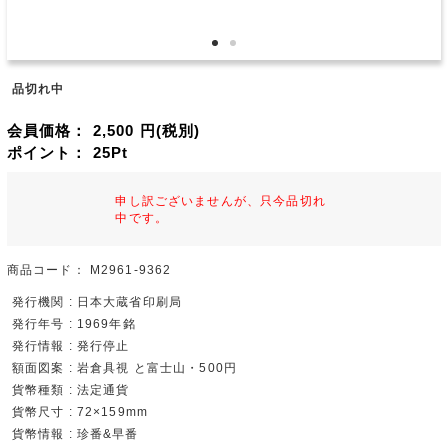
品切れ中
会員価格：
2,500
円(税別)
ポイント：
25
Pt
申し訳ございませんが、只今品切れ
中です。
商品コード：
M2961-9362
発行機関 : 日本大蔵省印刷局
発行年号 : 1969年銘
発行情報 : 発行停止
額面図案 : 岩倉具視 と富士山・500円
貨幣種類 : 法定通貨
貨幣尺寸 : 72×159mm
貨幣情報 : 珍番&早番