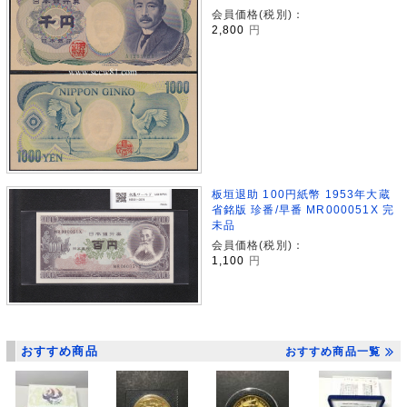
会員価格(税別)：
2,800
円
板垣退助 100円紙幣 1953年大蔵
省銘版 珍番/早番 MR000051X 完
未品
会員価格(税別)：
1,100
円
おすすめ商品
おすすめ商品一覧