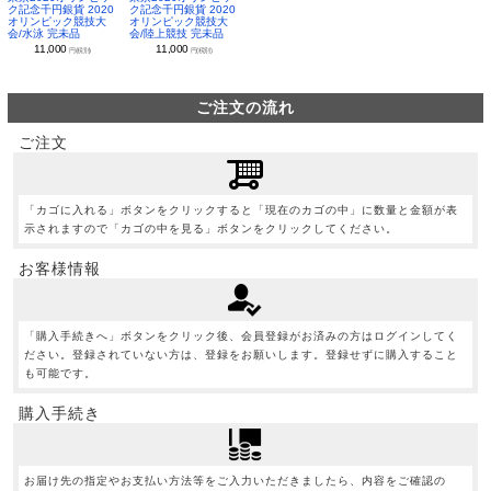
ク記念千円銀貨 2020
ク記念千円銀貨 2020
オリンピック競技大
オリンピック競技大
会/水泳 完未品
会/陸上競技 完未品
11,000
11,000
円(税別)
円(税別)
ご注文の流れ
ご注文
「カゴに入れる」ボタンをクリックすると「現在のカゴの中」に数量と金額が表
示されますので「カゴの中を見る」ボタンをクリックしてください。
お客様情報
「購入手続きへ」ボタンをクリック後、会員登録がお済みの方はログインしてく
ださい。登録されていない方は、登録をお願いします。登録せずに購入すること
も可能です。
購入手続き
お届け先の指定やお支払い方法等をご入力いただきましたら、内容をご確認の