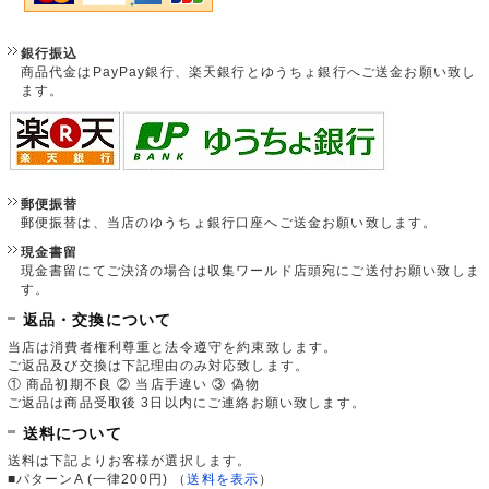
銀行振込
商品代金はPayPay銀行、楽天銀行とゆうちょ銀行へご送金お願い致し
ます。
郵便振替
郵便振替は、当店のゆうちょ銀行口座へご送金お願い致します。
現金書留
現金書留にてご決済の場合は収集ワールド店頭宛にご送付お願い致しま
す。
返品・交換について
当店は消費者権利尊重と法令遵守を約束致します。
ご返品及び交換は下記理由のみ対応致します。
① 商品初期不良 ② 当店手違い ③ 偽物
ご返品は商品受取後 3日以内にご連絡お願い致します。
送料について
送料は下記よりお客様が選択します。
■パターンA (一律200円)
（
送料を表示
）