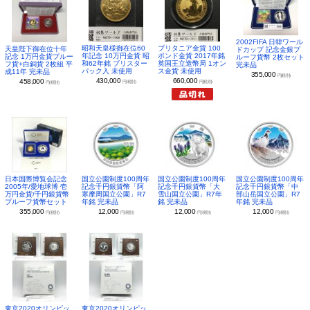
2002FIFA 日韓ワール
昭和天皇様御在位60
ブリタニア金貨 100
天皇陛下御在位十年
ドカップ 記念金銀プ
年記念 10万円金貨 昭
ポンド金貨 2017年銘
記念 1万円金貨プルー
ルーフ貨幣 2枚セット
和62年銘 ブリスター
英国王立造幣局 1オン
フ貨+白銅貨 2枚組 平
完未品
パック入 未使用
ス金貨 未使用
成11年 完未品
355,000
円(税別)
430,000
660,000
458,000
円(税別)
円(税別)
円(税別)
日本国際博覧会記念
国立公園制度100周年
国立公園制度100周年
国立公園制度100周年
2005年/愛地球博 壱
記念千円銀貨幣「阿
記念千円銀貨幣「大
記念千円銀貨幣「中
万円金貨/千円銀貨幣
寒摩周国立公園」R7
雪山国立公園」R7年
部山岳国立公園」R7
プルーフ貨幣セット
年銘 完未品
銘 完未品
年銘 完未品
355,000
12,000
12,000
12,000
円(税別)
円(税別)
円(税別)
円(税別)
東京2020オリンピッ
東京2020オリンピッ