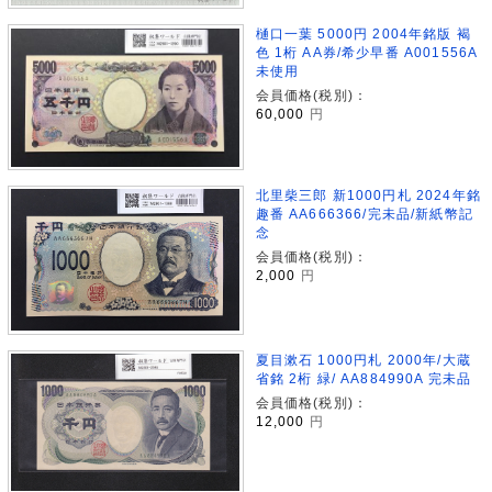
樋口一葉 5000円 2004年銘版 褐
色 1桁 AA券/希少早番 A001556A
未使用
会員価格(税別)：
60,000
円
北里柴三郎 新1000円札 2024年銘
趣番 AA666366/完未品/新紙幣記
念
会員価格(税別)：
2,000
円
夏目漱石 1000円札 2000年/大蔵
省銘 2桁 緑/ AA884990A 完未品
会員価格(税別)：
12,000
円