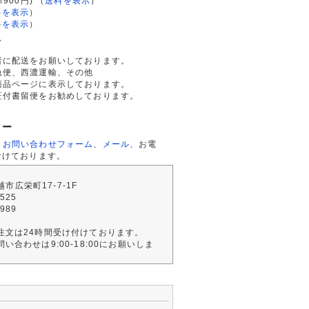
律900円)
（
送料を表示
）
料を表示
）
料を表示
）
て
者に配送をお願いしております。
急便、西濃運輸、その他
商品ページに表示しております。
証付書留便をお勧めしております。
ター
、
お問い合わせフォーム
、
メール
、お電
付けております。
川越市広栄町17-7-1F
2525
4989
注文は24時間受け付けております。
い合わせは9:00-18:00にお願いしま