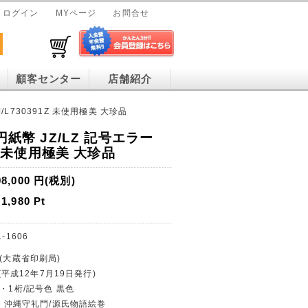
ログイン
MYページ
お問合せ
顧客センター
店舗紹介
J/L730391Z 未使用極美 大珍品
円紙幣 JZ/LZ 記号エラー
1Z 未使用極美 大珍品
98,000
円(税別)
1,980
Pt
1-1606
行(大蔵省印刷局)
 (平成12年7月19日発行)
幣・1桁/記号色 黒色
0円・沖縄守礼門/源氏物語絵巻