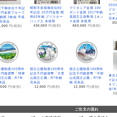
200
昭和天皇様御在位60
ブリタニア金貨 100
陛下御在位十年記
ドカ
年記念 10万円金貨 昭
ポンド金貨 2017年銘
万円金貨プルーフ
ルー
和62年銘 ブリスター
英国王立造幣局 1オン
銅貨 2枚組 平成
完未
パック入 未使用
ス金貨 未使用
 完未品
35
430,000
円(税別)
660,000
円(税別)
8,000
円(税別)
園制度100周年
国立公園制度100周年
国立公園制度100周年
千円銀貨幣「阿寒
記念千円銀貨幣「大雪
記念千円銀貨幣「中部
東京
国立公園」R7年
山国立公園」R7年銘
山岳国立公園」R7年
ク記
未品
完未品
銘 完未品
オリ
,000
円(税別)
12,000
円(税別)
12,000
円(税別)
会/
1
ご注文の流れ