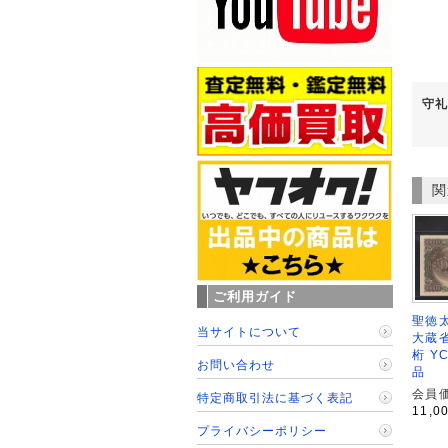
守礼
関
ご利用ガイド
聖徳太
当サイトについて
大蔵省
桁 Y
お問い合わせ
品
会員価
特定商取引法に基づく表記
11,0
プライバシーポリシー