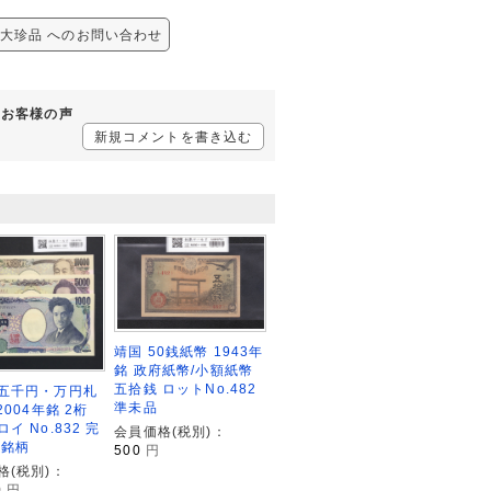
極美 大珍品 へのお問い合わせ
するお客様の声
新規コメントを書き込む
靖国 50銭紙幣 1943年
銘 政府紙幣/小額紙幣
五拾銭 ロットNo.482
五千円・万円札
準未品
2004年銘 2桁
イ No.832 完
会員価格(税別)：
市銘柄
500
円
格(税別)：
0
円