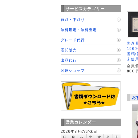
サービスカテゴリー
買取・下取り
無料鑑定・無料査定
グレード代行
岩倉具
196
委託販売
番/珍
未使
出品代行
会員価
関連ショップ
800
お
営業カレンダー
2026年8月の定休日
日
月
火
水
木
金
土