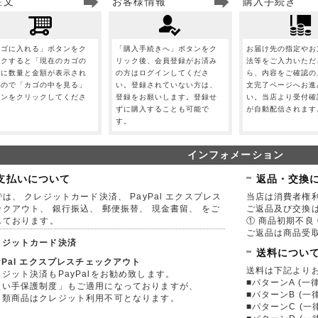
注文
お客様情報
購入手続き
カゴに入れる」ボタンをク
「購入手続きへ」ボタンをク
お届け先の指定やお
ックすると「現在のカゴの
リック後、会員登録がお済み
法等をご入力いただ
」に数量と金額が表示され
の方はログインしてくださ
ら、内容をご確認の
すので「カゴの中を見る」
い。登録されていない方は、
文完了ページへお進
タンをクリックしてくださ
登録をお願いします。登録せ
い。当店より受付確
。
ずに購入することも可能で
が自動配信されます
す。
インフォメーション
支払いについて
返品・交換
は、 クレジットカード決済、 PayPal エクスプレス
当店は消費者権
ックアウト、 銀行振込、 郵便振替、 現金書留、 をご
ご返品及び交換
しております。
① 商品初期不良 
ご返品は商品受取
レジットカード決済
送料につい
yPal エクスプレスチェックアウト
送料は下記より
ジット決済もPayPalをお勧め致します。
■パターンA (一律
買い手保護制度」もご適用になっておりますが、
■パターンB (一
券類商品はクレジット利用不可となります。
■パターンC (一