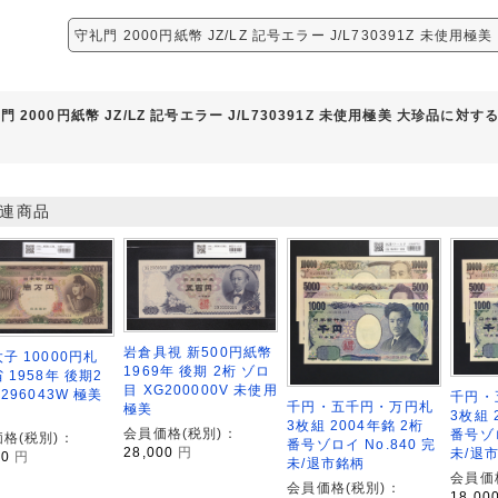
守礼門 2000円紙幣 JZ/LZ 記号エラー J/L730391Z 未使用
門 2000円紙幣 JZ/LZ 記号エラー J/L730391Z 未使用極美 大珍品に対
連商品
岩倉具視 新500円紙幣
子 10000円札
1969年 後期 2桁 ゾロ
 1958年 後期2
目 XG200000V 未使用
C296043W 極美
千円・
千円・五千円・万円札
極美
3枚組 
3枚組 2004年銘 2桁
会員価格(税別)：
番号ゾロ
格(税別)：
番号ゾロイ No.840 完
28,000
円
未/退
00
円
未/退市銘柄
会員価
会員価格(税別)：
18,00