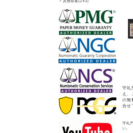
其他収集(243)
守礼
え、
の無
合せ
守礼門
い。