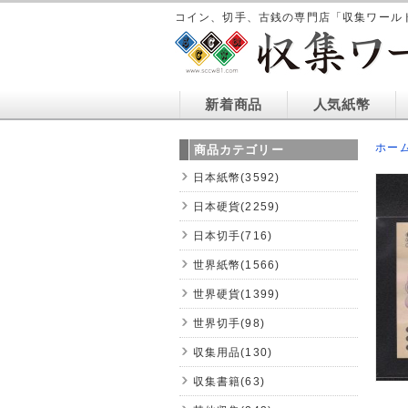
コイン、切手、古銭の専門店「収集ワール
新着商品
人気紙幣
ホー
商品カテゴリー
日本紙幣(3592)
日本硬貨(2259)
日本切手(716)
世界紙幣(1566)
世界硬貨(1399)
世界切手(98)
収集用品(130)
収集書籍(63)