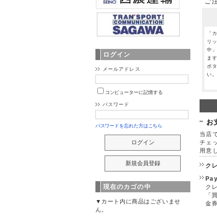
ご
「
リ
中
ログイン
ま
ボ
メールアドレス
い
コンピューターに記憶する
パスワード
お
パスワードを忘れた方はこちら
当店で
チェ
用意
ク
Pa
現在のカゴの中
クレ
「
▼カート内に商品はございませ
金
ん。