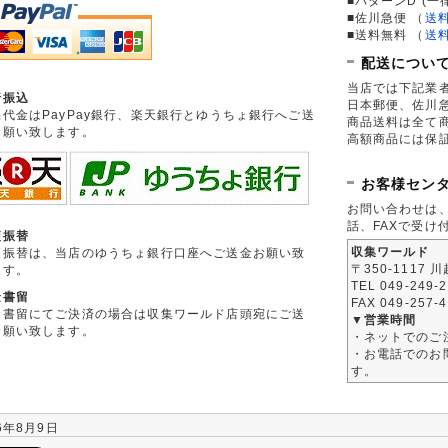
■パターンD (一
■佐川急便
（
送
■送料無料
（
送
配送につい
当店では下記業
行振込
日本郵便、佐川
品代金はPayPay銀行、楽天銀行とゆうちょ銀行へご送
商品送料は全て
お願い致します。
高額商品には保
お客様セン
お問い合わせは
話、FAXで受け
便振替
収集ワールド
便振替は、当店のゆうちょ銀行口座へご送金お願い致
〒350-1117 
ます。
TEL 049-249-
金書留
FAX 049-257-
金書留にてご決済の場合は収集ワールド店頭宛にご送
▼営業時間
お願い致します。
・ネットでのご
・お電話でのお問
す。
6年8月9日