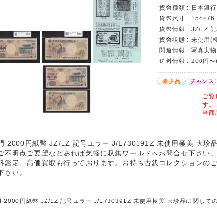
貨幣種類 : 日本銀行券
貨幣尺寸 : 154×76
貨幣情報 : JZ/LZ 
貨幣状態 : 未使用(
関連情報 : 写真実物
送料情報 : 200円〜
希少品
チャンス
ご覧
す｡
当商
門 2000円紙幣 JZ/LZ 記号エラー J/L730391Z 未使用極
ご不明点ご要望などあれば気軽に収集ワールドへお問合せ下さい
料鑑定、高価買取も行っております。お持ち古銭コレクションの
下さい。
 2000円紙幣 JZ/LZ 記号エラー J/L730391Z 未使用極美 大珍品