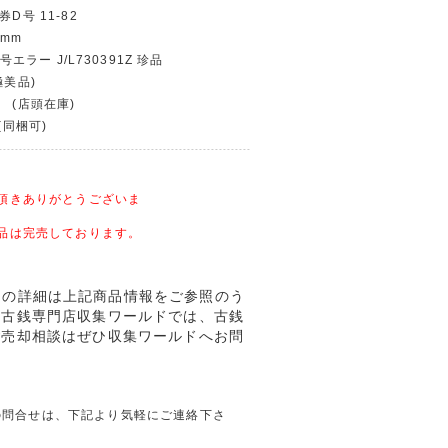
D号 11-82
 mm
記号エラー J/L730391Z 珍品
極美品)
 (店頭在庫)
(同梱可)
頂きありがとうございま
品は完売しております。
美 大珍品の詳細は上記商品情報をご参照のう
。古銭専門店収集ワールドでは、古銭
ご売却相談はぜひ収集ワールドへお問
に関しての問合せは、下記より気軽にご連絡下さ