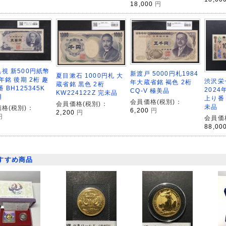
18,000
円
視 新500円紙幣
新渡戸 5000円札1984
夏目漱石 1000円札 大
9年銘 後期 2桁 趣
渋沢栄一
年大蔵省銘 褐色 2桁
蔵省銘 黒色 2桁
番 BH125345K
2024
CQ-V 極美品
KW224122Z 完未品
用
上り番 
会員価格(税別)：
会員価格(税別)：
未品
格(税別)：
6,200
円
2,200
円
円
会員価
88,00
すすめ商品