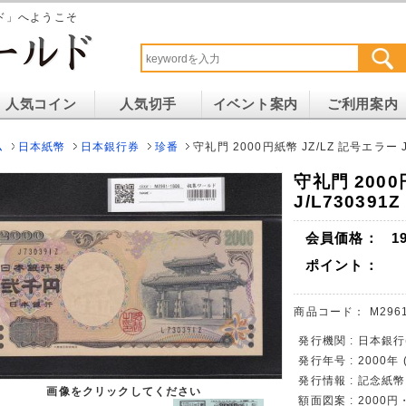
ド」へようこそ
人気コイン
人気切手
イベント案内
ご利用案内
ム
日本紙幣
日本銀行券
珍番
守礼門 2000円紙幣 JZ/LZ 記号エラー 
守礼門 2000
J/L73039
会員価格：
1
ポイント：
商品コード：
M296
発行機関 : 日本銀
発行年号 : 2000年
発行情報 : 記念紙
画像をクリックしてください
額面図案 : 200