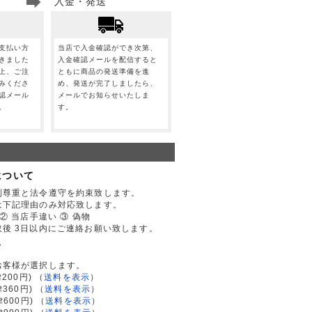
入金・発送
支払い方
当店で入金確認ができ次第、
きました
入金確認メールを配信すると
上、ご注
ともに商品の発送準備を進
みくださ
め、発送が完了しましたら、
認メール
メールでお知らせいたしま
。
す。
について
利尊重と法令遵守を約束致します。
は下記理由のみ対応致します。
② 当店手違い ③ 偽物
後 3日以内にご連絡お願い致します。
て
お客様が選択します。
200円)
（
送料を表示
）
律360円)
（
送料を表示
）
律600円)
（
送料を表示
）