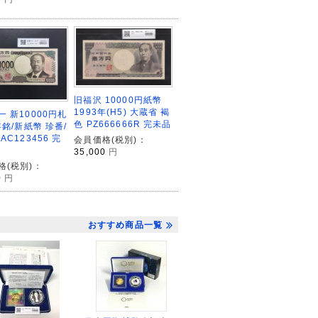
旧福沢 10000円紙幣
1993年(H5) 大蔵省 褐
 新10000円札
色 PZ666666R 完未品
年銘/新紙幣 珍番/
AC123456 完
会員価格(税別)：
35,000
円
格(税別)：
0
円
おすすめ商品一覧