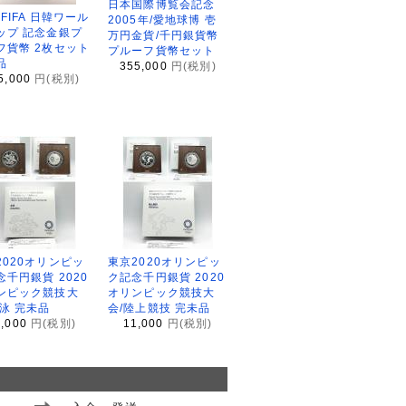
日本国際博覧会記念
2FIFA 日韓ワール
2005年/愛地球博 壱
ップ 記念金銀プ
万円金貨/千円銀貨幣
フ貨幣 2枚セット
プルーフ貨幣セット
品
355,000
円(税別)
5,000
円(税別)
2020オリンピッ
東京2020オリンピッ
念千円銀貨 2020
ク記念千円銀貨 2020
ンピック競技大
オリンピック競技大
水泳 完未品
会/陸上競技 完未品
1,000
円(税別)
11,000
円(税別)