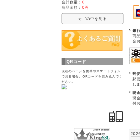
合計数量：
0
商品金額：
0円
カゴの中を見る
銀
商
金
QRコード
現在のページを携帯やスマートフォン
郵
で見る場合、QRコードを読み込んでく
郵
ださい。
し
現
現
付
202