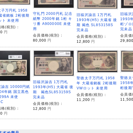
子万円札 1958
守礼門 2000円札 記念
旧福沢
旧福沢諭吉 1万円札
蔵省銘板 2桁後期
紙幣 2000年銘 1桁 キ
1993
1993年(H5) 大蔵省 後
ット 未使用
リ番 A900000E 未使
桁ゾロ目
期 褐色 SL853158S
格(税別)：
用
完未品
完未品
00
円
会員価格(税別)：
会員価
会員価格(税別)：
80,000
円
29,80
12,800
円
聖徳太子
聖徳太子万円札 1958
旧福沢諭吉 1万円札
1958
年 大蔵省銘板 2桁後期
諭吉 10000円紙
1993年(H5) 大蔵省 後
桁後期
VWロット 未使用
004年銘 国立黒色
期 褐色SL853159S
会員価
会員価格(税別)：
299A 未使
完未品
11,50
11,200
円
NC
会員価格(税別)：
格(税別)：
12,800
円
00
円
すすめ商品