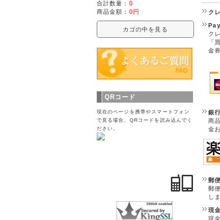
合計数量：
0
商品金額：
0円
ク
Pa
カゴの中を見る
クレ
「
金
QRコード
現在のページを携帯やスマートフォン
銀
で見る場合、QRコードを読み込んでく
商
ださい。
金
郵
郵
し
現
現