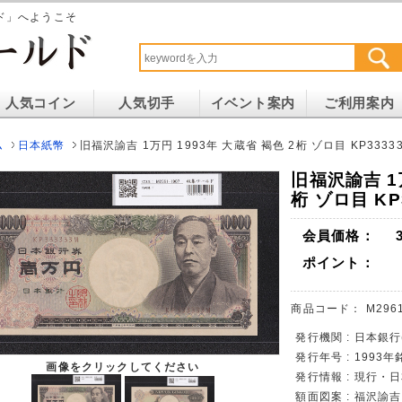
ド」へようこそ
人気コイン
人気切手
イベント案内
ご利用案内
ム
日本紙幣
旧福沢諭吉 1万円 1993年 大蔵省 褐色 2桁 ゾロ目 KP3333
旧福沢諭吉 1万
桁 ゾロ目 KP
会員価格：
ポイント：
商品コード：
M296
発行機関 : 日本銀
発行年号 : 1993年
画像をクリックしてください
発行情報 : 現行・
額面図案 : 福沢諭吉