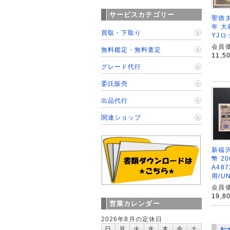
サービスカテゴリー
聖徳太
年 大
買取・下取り
YJロ
会員価
無料鑑定・無料査定
11,5
グレード代行
委託販売
出品代行
関連ショップ
新福沢
幣 2
A487
用/U
会員価
19,8
営業カレンダー
2026年8月の定休日
日
月
火
水
木
金
土
お