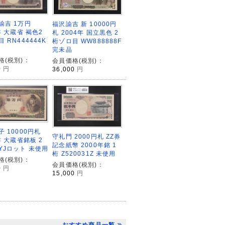
諭吉 1万円
福沢諭吉 新 10000円
年 大蔵省 褐色2
札 2004年 国立黒色 2
 RN444444K
桁ゾロ目 WW888888F
完未品
格(税別)：
会員価格(税別)：
0
円
36,000
円
 10000円札
守礼門 2000円札 ZZ券
年 大蔵省銘板 2
記念紙幣 2000年銘 1
YJロット 未使用
桁 Z520031Z 未使用
格(税別)：
会員価格(税別)：
0
円
15,000
円