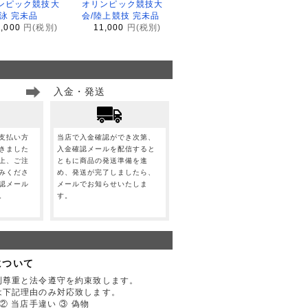
ンピック競技大
オリンピック競技大
水泳 完未品
会/陸上競技 完未品
1,000
円(税別)
11,000
円(税別)
入金・発送
支払い方
当店で入金確認ができ次第、
きました
入金確認メールを配信すると
上、ご注
ともに商品の発送準備を進
みくださ
め、発送が完了しましたら、
認メール
メールでお知らせいたしま
。
す。
について
利尊重と法令遵守を約束致します。
は下記理由のみ対応致します。
② 当店手違い ③ 偽物