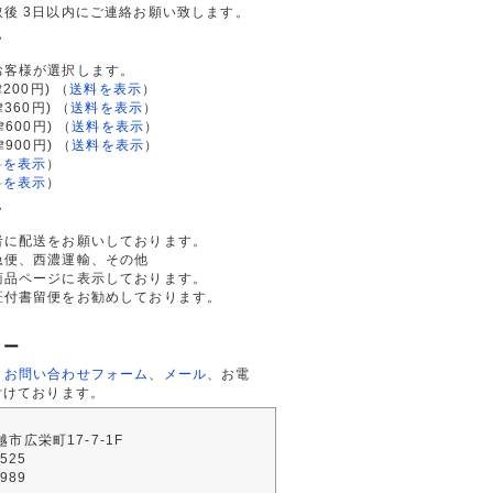
後 3日以内にご連絡お願い致します。
て
お客様が選択します。
200円)
（
送料を表示
）
律360円)
（
送料を表示
）
律600円)
（
送料を表示
）
律900円)
（
送料を表示
）
料を表示
）
料を表示
）
て
者に配送をお願いしております。
急便、西濃運輸、その他
商品ページに表示しております。
証付書留便をお勧めしております。
ター
、
お問い合わせフォーム
、
メール
、お電
付けております。
川越市広栄町17-7-1F
2525
4989