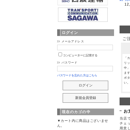
12
ログイン
ご
メールアドレス
コンピューターに記憶する
「
パスワード
リ
中
ま
パスワードを忘れた方はこちら
ボ
い
お
現在のカゴの中
当店で
▼カート内に商品はございませ
チェ
ん。
用意