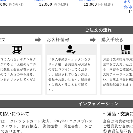
オリ
,000
円(税別)
12,000
円(税別)
12,000
円(税別)
会/
1
ご注文の流れ
注文
お客様情報
購入手続き
カゴに入れる」ボタンをク
「購入手続きへ」ボタンをク
お届け先の指定やお
ックすると「現在のカゴの
リック後、会員登録がお済み
法等をご入力いただ
」に数量と金額が表示され
の方はログインしてくださ
ら、内容をご確認の
すので「カゴの中を見る」
い。登録されていない方は、
文完了ページへお進
タンをクリックしてくださ
登録をお願いします。登録せ
い。当店より受付確
。
ずに購入することも可能で
が自動配信されます
す。
インフォメーション
支払いについて
返品・交換
は、 クレジットカード決済、 PayPal エクスプレス
当店は消費者権
ックアウト、 銀行振込、 郵便振替、 現金書留、 をご
ご返品及び交換
しております。
① 商品初期不良 