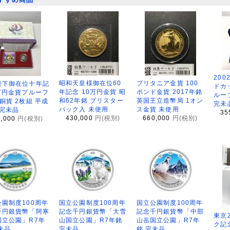
200
昭和天皇様御在位60
ブリタニア金貨 100
陛下御在位十年記
ドカ
年記念 10万円金貨 昭
ポンド金貨 2017年銘
万円金貨プルーフ
ルー
和62年銘 ブリスター
英国王立造幣局 1オン
銅貨 2枚組 平成
完未
パック入 未使用
ス金貨 未使用
 完未品
35
430,000
円(税別)
660,000
円(税別)
8,000
円(税別)
園制度100周年
国立公園制度100周年
国立公園制度100周年
千円銀貨幣「阿寒
記念千円銀貨幣「大雪
記念千円銀貨幣「中部
東京
国立公園」R7年
山国立公園」R7年銘
山岳国立公園」R7年
ク記
未品
完未品
銘 完未品