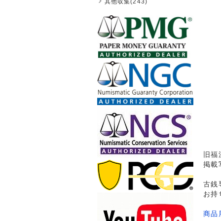
其他収集(243)
旧福沢
掲載
古銭
お持
商品