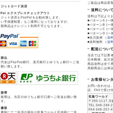
ご返品は商品受取
レジットカード決済
送料につい
yPal エクスプレスチェックアウト
送料は下記より
ジット決済もPayPalをお勧め致します。
■パターンA (一律
買い手保護制度」もご適用になっておりますが、
■パターンB (一
券類商品はクレジット利用不可となります。
■パターンC (一
■パターンD (一
■佐川急便
（
送
■送料無料
（
送
配送につい
当店では下記業
行振込
日本郵便、佐川
品代金はPayPay銀行、楽天銀行とゆうちょ銀行へご送
商品送料は全て
お願い致します。
高額商品には保
お客様セン
お問い合わせは
話、FAXで受け
便振替
収集ワールド
便振替は、当店のゆうちょ銀行口座へご送金お願い致
〒350-1117 
ます。
TEL 049-249-
金書留
FAX 049-257-
金書留にてご決済の場合は収集ワールド店頭宛にご送