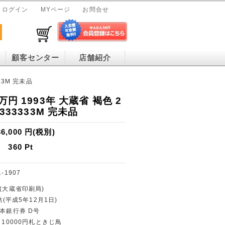
ログイン
MYページ
お問合せ
顧客センター
店舗紹介
33M 完未品
円 1993年 大蔵省 褐色 2
333333M 完未品
36,000
円(税別)
360
Pt
1-1907
行(大蔵省印刷局)
銘(平成5年12月1日)
日本銀行券 D号
 10000円札ときじ鳥