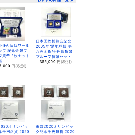
おすすめ商品一覧
日本国際博覧会記念
2FIFA 日韓ワール
2005年/愛地球博 壱
ップ 記念金銀プ
万円金貨/千円銀貨幣
フ貨幣 2枚セット
プルーフ貨幣セット
品
355,000
円(税別)
5,000
円(税別)
2020オリンピッ
東京2020オリンピッ
念千円銀貨 2020
ク記念千円銀貨 2020