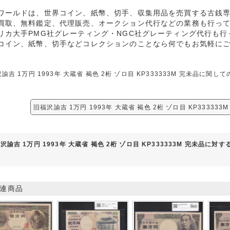
ワールドは、世界コイン、紙幣、切手、収集用品を売買する古銭
買取、無料鑑定、代理販売、オークション代行などの業務も行っ
リカ大手PMG社グレーティング・NGC社グレーティング代行も行
コイン、紙幣、切手などコレクションのことなら何でもお気軽に
諭吉 1万円 1993年 大蔵省 褐色 2桁 ゾロ目 KP333333M 完未品に
旧福沢諭吉 1万円 1993年 大蔵省 褐色 2桁 ゾロ目 KP33333
沢諭吉 1万円 1993年 大蔵省 褐色 2桁 ゾロ目 KP333333M 完未品に対
連商品