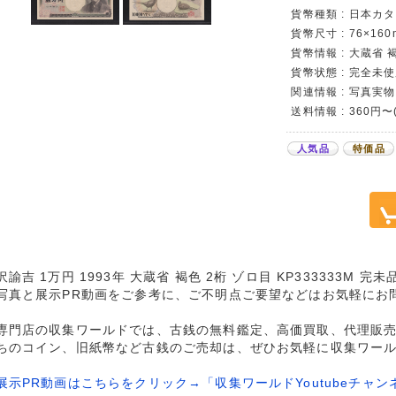
貨幣種類 : 日本カタロ
貨幣尺寸 : 76×160
貨幣情報 : 大蔵省 褐
貨幣状態 : 完全未
関連情報 : 写真実物
送料情報 : 360円
人気品
特価品
諭吉 1万円 1993年 大蔵省 褐色 2桁 ゾロ目 KP333333M 
写真と展示PR動画をご参考に、ご不明点ご要望などはお気軽にお
専門店の収集ワールドでは、古銭の無料鑑定、高価買取、代理販
ちのコイン、旧紙幣など古銭のご売却は、ぜひお気軽に収集ワー
展示PR動画はこちらをクリック→「収集ワールドYoutubeチャン