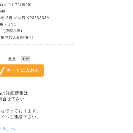
グ 11-79(紙29)
mm
色 2桁 ゾロ目 KP333333M
使用・UNC
 (店頭在庫)
〜(梱包代込み同梱可)
数量：
完未品の詳細情報は、
問合せ下さい。
売も行っております。
ルドへご連絡下さい。
ネル」へ