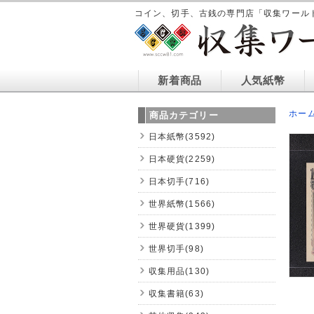
コイン、切手、古銭の専門店「収集ワール
新着商品
人気紙幣
ホー
商品カテゴリー
日本紙幣(3592)
日本硬貨(2259)
日本切手(716)
世界紙幣(1566)
世界硬貨(1399)
世界切手(98)
収集用品(130)
収集書籍(63)