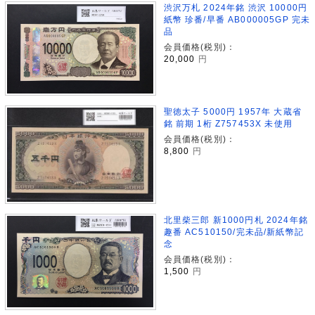
渋沢万札 2024年銘 渋沢 10000円
紙幣 珍番/早番 AB000005GP 完未
品
会員価格(税別)：
20,000
円
聖徳太子 5000円 1957年 大蔵省
銘 前期 1桁 Z757453X 未使用
会員価格(税別)：
8,800
円
北里柴三郎 新1000円札 2024年銘
趣番 AC510150/完未品/新紙幣記
念
会員価格(税別)：
1,500
円