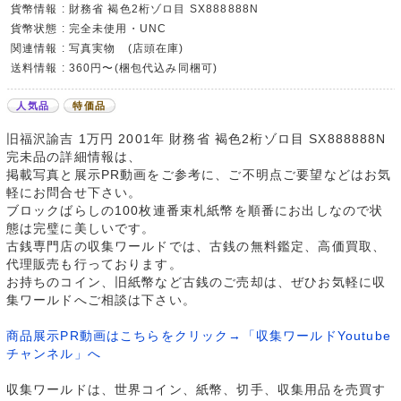
貨幣情報 : 財務省 褐色2桁ゾロ目 SX888888N
貨幣状態 : 完全未使用・UNC
関連情報 : 写真実物 (店頭在庫)
送料情報 : 360円〜(梱包代込み同梱可)
人気品
特価品
旧福沢諭吉 1万円 2001年 財務省 褐色2桁ゾロ目 SX888888N
完未品の詳細情報は、
掲載写真と展示PR動画をご参考に、ご不明点ご要望などはお気
軽にお問合せ下さい。
ブロックばらしの100枚連番束札紙幣を順番にお出しなので状
態は完璧に美しいです。
古銭専門店の収集ワールドでは、古銭の無料鑑定、高価買取、
代理販売も行っております。
お持ちのコイン、旧紙幣など古銭のご売却は、ぜひお気軽に収
集ワールドへご相談は下さい。
商品展示PR動画はこちらをクリック→「収集ワールドYoutube
チャンネル」へ
収集ワールドは、世界コイン、紙幣、切手、収集用品を売買す