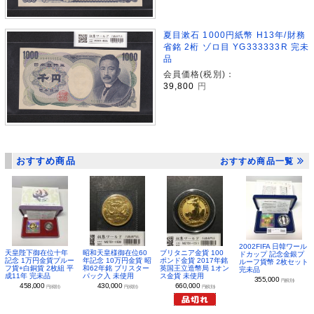
夏目漱石 1000円紙幣 H13年/財務
省銘 2桁 ゾロ目 YG333333R 完未
品
会員価格(税別)：
39,800
円
おすすめ商品
おすすめ商品一覧
2002FIFA 日韓ワール
昭和天皇様御在位60
ブリタニア金貨 100
天皇陛下御在位十年
ドカップ 記念金銀プ
年記念 10万円金貨 昭
ポンド金貨 2017年銘
記念 1万円金貨プルー
ルーフ貨幣 2枚セット
和62年銘 ブリスター
英国王立造幣局 1オン
フ貨+白銅貨 2枚組 平
完未品
パック入 未使用
ス金貨 未使用
成11年 完未品
355,000
円(税別)
430,000
660,000
458,000
円(税別)
円(税別)
円(税別)