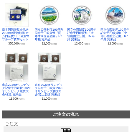
日本国際博覧会記念
国立公園制度100周年
国立公園制度100周年
国立公園制度100周年
2005年/愛地球博 壱
記念千円銀貨幣「阿
記念千円銀貨幣「大
記念千円銀貨幣「中
万円金貨/千円銀貨幣
寒摩周国立公園」R7
雪山国立公園」R7年
部山岳国立公園」R7
プルーフ貨幣セット
年銘 完未品
銘 完未品
年銘 完未品
355,000
12,000
12,000
12,000
円(税別)
円(税別)
円(税別)
円(税別)
東京2020オリンピッ
東京2020オリンピッ
ク記念千円銀貨 2020
ク記念千円銀貨 2020
オリンピック競技大
オリンピック競技大
会/水泳 完未品
会/陸上競技 完未品
11,000
11,000
円(税別)
円(税別)
ご注文の流れ
ご注文