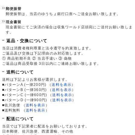
郵便振替
郵便振替は、当店のゆうちょ銀行口座へご送金お願い致します。
現金書留
現金書留にてご決済の場合は収集ワールド店頭宛にご送付お願い致しま
す。
返品・交換について
当店は消費者権利尊重と法令遵守を約束致します。
ご返品及び交換は下記理由のみ対応致します。
① 商品初期不良 ② 当店手違い ③ 偽物
ご返品は商品受取後 3日以内にご連絡お願い致します。
送料について
送料は下記よりお客様が選択します。
■パターンA (一律200円)
（
送料を表示
）
■パターンB (一律360円)
（
送料を表示
）
■パターンC (一律600円)
（
送料を表示
）
■パターンD (一律900円)
（
送料を表示
）
■佐川急便
（
送料を表示
）
■送料無料
（
送料を表示
）
配送について
当店では下記業者に配送をお願いしております。
日本郵便、佐川急便、西濃運輸、その他