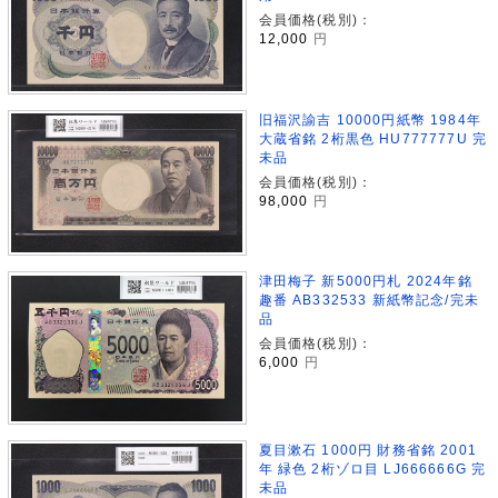
会員価格(税別)：
12,000
円
旧福沢諭吉 10000円紙幣 1984年
大蔵省銘 2桁黒色 HU777777U 完
未品
会員価格(税別)：
98,000
円
津田梅子 新5000円札 2024年銘
趣番 AB332533 新紙幣記念/完未
品
会員価格(税別)：
6,000
円
夏目漱石 1000円 財務省銘 2001
年 緑色 2桁ゾロ目 LJ666666G 完
未品