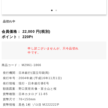
品切れ中
会員価格：
22,000
円(税別)
ポイント：
220
Pt
申し訳ございませんが、只今品切れ
中です。
商品コード：
M2961-1866
発行機関 : 日本銀行(国立印刷局)
発行年号 : 2004年銘 (平成16年11月1日)
発行情報 : 現行・日本銀行券E号
額面図案 : 野口英世肖像・富士山と桜
貨幣種類 : 日本カタログ 11-85
貨幣尺寸 : 76×150mm
貨幣情報 : 黒色 1桁 ゾロ目 M222222P