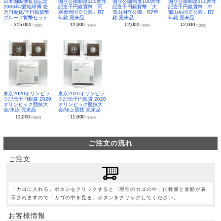
日本国際博覧会記念
国立公園制度100周年
国立公園制度100周年
国立公園制度100周年
2005年/愛地球博 壱
記念千円銀貨幣「阿
記念千円銀貨幣「大
記念千円銀貨幣「中
万円金貨/千円銀貨幣
寒摩周国立公園」R7
雪山国立公園」R7年
部山岳国立公園」R7
プルーフ貨幣セット
年銘 完未品
銘 完未品
年銘 完未品
355,000
12,000
12,000
12,000
円(税別)
円(税別)
円(税別)
円(税別)
東京2020オリンピッ
東京2020オリンピッ
ク記念千円銀貨 2020
ク記念千円銀貨 2020
オリンピック競技大
オリンピック競技大
会/水泳 完未品
会/陸上競技 完未品
11,000
11,000
円(税別)
円(税別)
ご注文の流れ
ご注文
「カゴに入れる」ボタンをクリックすると「現在のカゴの中」に数量と金額が表
示されますので「カゴの中を見る」ボタンをクリックしてください。
お客様情報