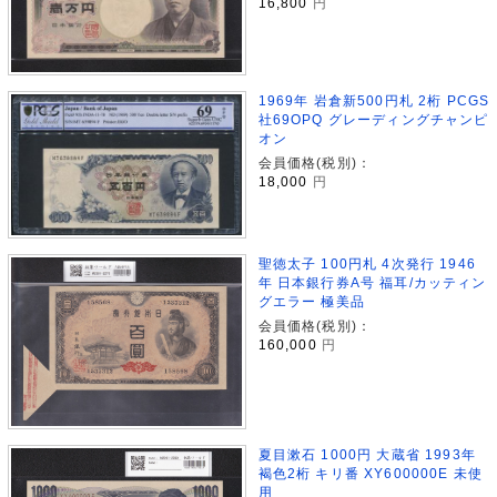
16,800
円
1969年 岩倉新500円札 2桁 PCGS
社69OPQ グレーディングチャンピ
オン
会員価格(税別)：
18,000
円
聖徳太子 100円札 4次発行 1946
年 日本銀行券A号 福耳/カッティン
グエラー 極美品
会員価格(税別)：
160,000
円
夏目漱石 1000円 大蔵省 1993年
褐色2桁 キリ番 XY600000E 未使
用