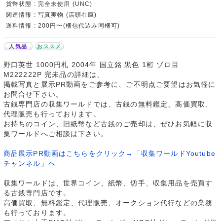
貨幣状態 : 完全未使用 (UNC)
関連情報 : 写真実物 (店頭在庫)
送料情報 : 200円〜(梱包代込み同梱可)
人気品
おススメ
野口英世 1000円札 2004年 国立銘 黒色 1桁 ゾロ目
M222222P 完未品の詳細は、
掲載写真と展示PR動画をご参考に、ご不明点ご要望はお気軽に
お問合せ下さい。
古銭専門店の収集ワールドでは、古銭の無料鑑定、高価買取、
代理販売も行っております。
お持ちのコイン、旧紙幣など古銭のご売却は、ぜひお気軽に収
集ワールドへご相談は下さい。
商品展示PR動画はこちらをクリック→「収集ワールドYoutube
チャンネル」へ
収集ワールドは、世界コイン、紙幣、切手、収集用品を売買す
る古銭専門店です。
高価買取、無料鑑定、代理販売、オークション代行などの業務
も行っております。