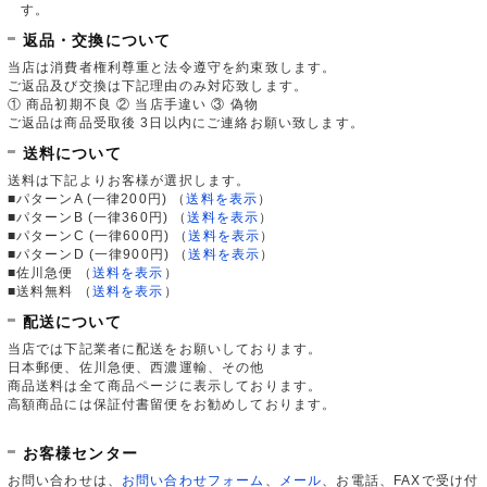
す。
返品・交換について
当店は消費者権利尊重と法令遵守を約束致します。
ご返品及び交換は下記理由のみ対応致します。
① 商品初期不良 ② 当店手違い ③ 偽物
ご返品は商品受取後 3日以内にご連絡お願い致します。
送料について
送料は下記よりお客様が選択します。
■パターンA (一律200円)
（
送料を表示
）
■パターンB (一律360円)
（
送料を表示
）
■パターンC (一律600円)
（
送料を表示
）
■パターンD (一律900円)
（
送料を表示
）
■佐川急便
（
送料を表示
）
■送料無料
（
送料を表示
）
配送について
当店では下記業者に配送をお願いしております。
日本郵便、佐川急便、西濃運輸、その他
商品送料は全て商品ページに表示しております。
高額商品には保証付書留便をお勧めしております。
お客様センター
お問い合わせは、
お問い合わせフォーム
、
メール
、お電話、FAXで受け付