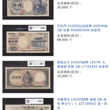
会員価格(税別)：
35,000
円
守礼門 2000円記念紙幣 2000年銘
2桁 珍番 FA800000W 未使用
会員価格(税別)：
68,000
円
聖徳太子 5000円紙幣 1957年 大
蔵省銘 前期 1桁 L776245Z 未使用
会員価格(税別)：
15,000
円
伊藤博文 1000円紙幣 後期 2桁 紺
色 希少ロット ZZ719003Z 並～美
品