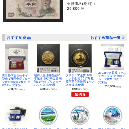
会員価格(税別)：
29,800
円
おすすめ商品
おすすめ商品一覧
2002FIFA 日韓ワール
昭和天皇様御在位60
ブリタニア金貨 100
天皇陛下御在位十年
ドカップ 記念金銀プ
年記念 10万円金貨 昭
ポンド金貨 2017年銘
記念 1万円金貨プルー
ルーフ貨幣 2枚セット
和62年銘 ブリスター
英国王立造幣局 1オン
フ貨+白銅貨 2枚組 平
完未品
パック入 未使用
ス金貨 未使用
成11年 完未品
355,000
円(税別)
430,000
660,000
458,000
円(税別)
円(税別)
円(税別)