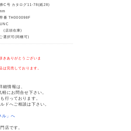
券C号 カタログ11-78(紙28)
mm
早番 TH000098F
UNC
 (店頭在庫)
〜ご選択可(同梱可)
頂きありがとうございま
品は完売しております。
用の詳細情報は、
気軽にお問合せ下さい。
売も行っております。
ールドへご相談は下さい。
ネル」へ
専門店です。