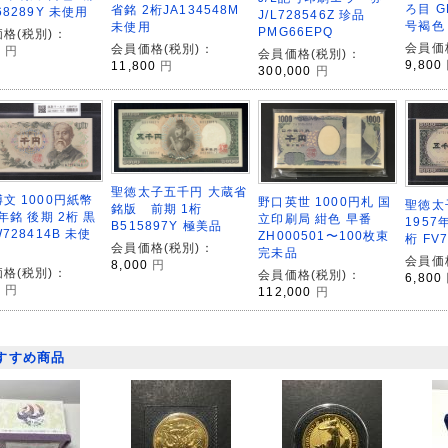
ろ目 G
省銘 2桁JA134548M
68289Y 未使用
J/L728546Z 珍品
号褐色
未使用
PMG66EPQ
格(税別)：
会員価
会員価格(税別)：
0
円
会員価格(税別)：
9,800
11,800
円
300,000
円
聖徳太子五千円 大蔵省
文 1000円紙幣
野口英世 1000円札 国
聖徳太子
銘版 前期 1桁
3年銘 後期 2桁 黒
立印刷局 紺色 早番
1957
B515897Y 極美品
W728414B 未使
ZH000501〜100枚束
桁 FV
会員価格(税別)：
完未品
会員価
8,000
円
格(税別)：
会員価格(税別)：
6,800
0
円
112,000
円
すすめ商品