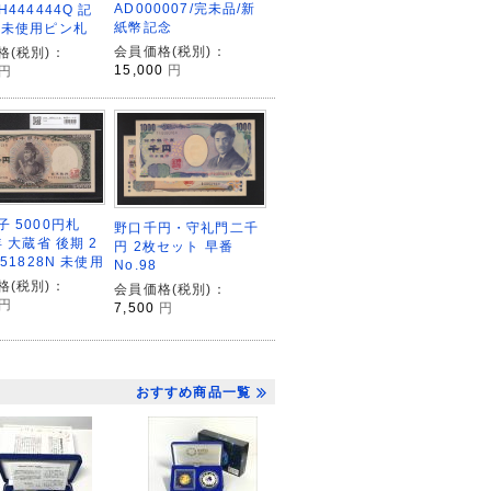
AD000007/完未品/新
H444444Q 記
紙幣記念
 未使用ピン札
会員価格(税別)：
格(税別)：
15,000
円
円
 5000円札
野口千円・守礼門二千
年 大蔵省 後期 2
円 2枚セット 早番
751828N 未使用
No.98
格(税別)：
会員価格(税別)：
円
7,500
円
おすすめ商品一覧