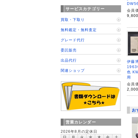
DW5
サービスカテゴリー
会員価
9,80
買取・下取り
無料鑑定・無料査定
グレード代行
委託販売
出品代行
伊藤博
196
関連ショップ
色 K
用
会員価
2,00
お
営業カレンダー
2026年8月の定休日
日
月
火
水
木
金
土