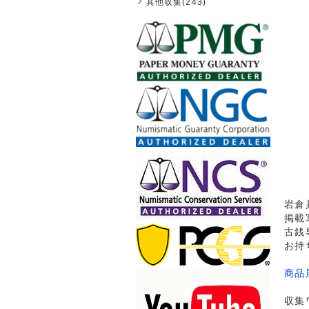
其他収集(243)
岩倉具
掲載
古銭
お持
商品
収集