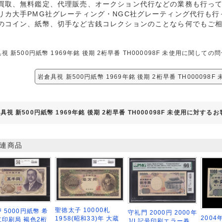
買取、無料鑑定、代理販売、オークション代行などの業務も行っ
リカ大手PMG社グレーティング・NGC社グレーティング代行も行
のコイン、紙幣、切手など古銭コレクションのことなら何でもご
視 新500円紙幣 1969年銘 後期 2桁早番 TH000098F 未使用に関
岩倉具視 新500円紙幣 1969年銘 後期 2桁早番 TH000098
具視 新500円紙幣 1969年銘 後期 2桁早番 TH000098F 未使用に対する
連商品
聖徳太子 10000札
 5000円紙幣 希
守礼門 2000円 2000年
2004
1958(昭和33)年 大蔵
印刷局 褐色2桁
J/L記号印刷エラー券