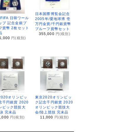
日本国際博覧会記念
2FIFA 日韓ワール
2005年/愛地球博 壱
ップ 記念金銀プ
万円金貨/千円銀貨幣
フ貨幣 2枚セット
プルーフ貨幣セット
品
355,000
円(税別)
5,000
円(税別)
2020オリンピッ
東京2020オリンピッ
念千円銀貨 2020
ク記念千円銀貨 2020
ンピック競技大
オリンピック競技大
水泳 完未品
会/陸上競技 完未品
1,000
円(税別)
11,000
円(税別)