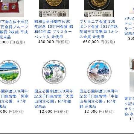
200
昭和天皇様御在位60
ブリタニア金貨 100
陛下御在位十年記
ドカ
年記念 10万円金貨 昭
ポンド金貨 2017年銘
万円金貨プルーフ
ルー
和62年銘 ブリスター
英国王立造幣局 1オン
銅貨 2枚組 平成
完未
パック入 未使用
ス金貨 未使用
 完未品
35
430,000
円(税別)
660,000
円(税別)
8,000
円(税別)
園制度100周年
国立公園制度100周年
国立公園制度100周年
千円銀貨幣「阿寒
記念千円銀貨幣「大雪
記念千円銀貨幣「中部
東京
国立公園」R7年
山国立公園」R7年銘
山岳国立公園」R7年
ク記
未品
完未品
銘 完未品
オリ
,000
円(税別)
12,000
円(税別)
12,000
円(税別)
会/
1