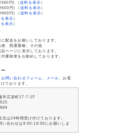
律360円)
（
送料を表示
）
律600円)
（
送料を表示
）
律900円)
（
送料を表示
）
料を表示
）
料を表示
）
て
者に配送をお願いしております。
急便、西濃運輸、その他
商品ページに表示しております。
証付書留便をお勧めしております。
ター
、
お問い合わせフォーム
、
メール
、お電
付けております。
川越市広栄町17-7-1F
2525
4989
注文は24時間受け付けております。
い合わせは9:00-18:00にお願いしま