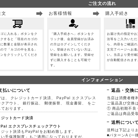
ご注文の流れ
注文
お客様情報
購入手続き
カゴに入れる」ボタンをク
「購入手続きへ」ボタンをク
お届け先の指定やお
ックすると「現在のカゴの
リック後、会員登録がお済み
法等をご入力いただ
」に数量と金額が表示され
の方はログインしてくださ
ら、内容をご確認の
すので「カゴの中を見る」
い。登録されていない方は、
文完了ページへお進
タンをクリックしてくださ
登録をお願いします。登録せ
い。当店より受付確
。
ずに購入することも可能で
が自動配信されます
す。
インフォメーション
支払いについて
返品・交換
は、 クレジットカード決済、 PayPal エクスプレス
当店は消費者権
ックアウト、 銀行振込、 郵便振替、 現金書留、 をご
ご返品及び交換
しております。
① 商品初期不良 
ご返品は商品受取
レジットカード決済
送料につい
yPal エクスプレスチェックアウト
送料は下記より
ジット決済もPayPalをお勧め致します。
■パターンA (一律
買い手保護制度」もご適用になっておりますが、