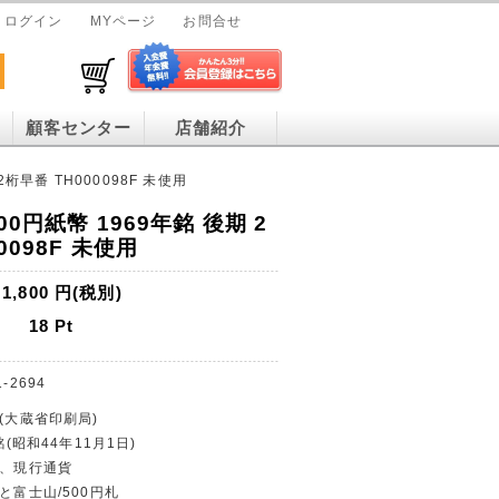
ログイン
MYページ
お問合せ
顧客センター
店舗紹介
2桁早番 TH000098F 未使用
0円紙幣 1969年銘 後期 2
0098F 未使用
1,800
円(税別)
18
Pt
1-2694
行(大蔵省印刷局)
銘(昭和44年11月1日)
止、現行通貨
と富士山/500円札