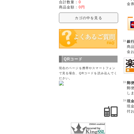
合計数量：
0
金
商品金額：
0円
カゴの中を見る
銀
商
金
QRコード
現在のページを携帯やスマートフォン
で見る場合、QRコードを読み込んでく
ださい。
郵
郵
し
現
現
付