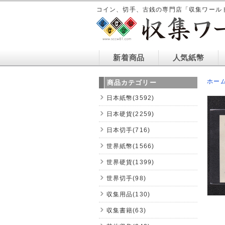
コイン、切手、古銭の専門店「収集ワール
新着商品
人気紙幣
ホー
商品カテゴリー
日本紙幣(3592)
日本硬貨(2259)
日本切手(716)
世界紙幣(1566)
世界硬貨(1399)
世界切手(98)
収集用品(130)
収集書籍(63)