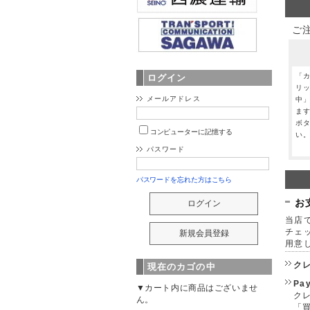
ご
「
ログイン
リ
メールアドレス
中
ま
ボ
コンピューターに記憶する
い
パスワード
パスワードを忘れた方はこちら
お
当店で
チェ
用意
ク
現在のカゴの中
Pa
▼カート内に商品はございませ
クレ
ん。
「