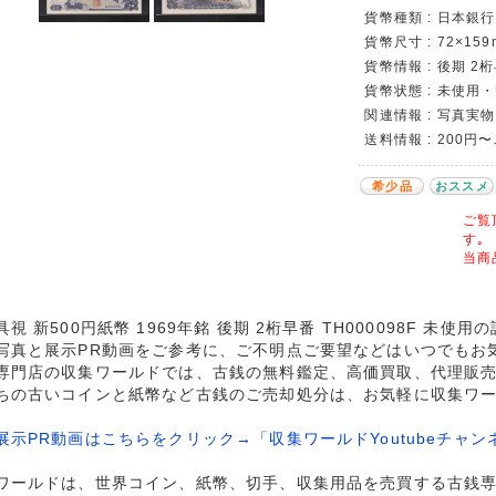
貨幣種類 : 日本銀行
貨幣尺寸 : 72×159
貨幣情報 : 後期 2桁
貨幣状態 : 未使用・
関連情報 : 写真実物
送料情報 : 200円
希少品
おススメ
ご覧
す｡
当商
視 新500円紙幣 1969年銘 後期 2桁早番 TH000098F 未使
写真と展示PR動画をご参考に、ご不明点ご要望などはいつでもお
専門店の収集ワールドでは、古銭の無料鑑定、高価買取、代理販
ちの古いコインと紙幣など古銭のご売却処分は、お気軽に収集ワ
展示PR動画はこちらをクリック→「収集ワールドYoutubeチャン
ワールドは、世界コイン、紙幣、切手、収集用品を売買する古銭