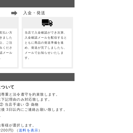
入金・発送
支払い方
当店で入金確認ができ次第、
きました
入金確認メールを配信すると
上、ご注
ともに商品の発送準備を進
みくださ
め、発送が完了しましたら、
認メール
メールでお知らせいたしま
。
す。
について
利尊重と法令遵守を約束致します。
は下記理由のみ対応致します。
② 当店手違い ③ 偽物
後 3日以内にご連絡お願い致します。
て
お客様が選択します。
200円)
（
送料を表示
）