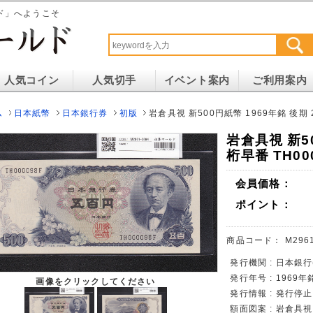
ド」へようこそ
人気コイン
人気切手
イベント案内
ご利用案内
ム
日本紙幣
日本銀行券
初版
岩倉具視 新500円紙幣 1969年銘 後期 
岩倉具視 新50
桁早番 TH00
会員価格：
ポイント：
商品コード：
M296
発行機関 : 日本銀
発行年号 : 1969年
画像をクリックしてください
発行情報 : 発行停
額面図案 : 岩倉具視