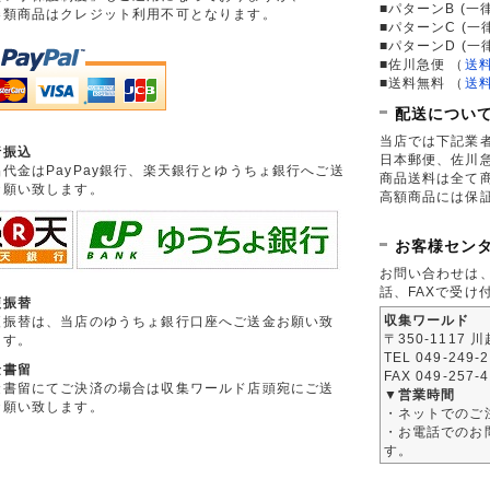
■パターンB (一
券類商品はクレジット利用不可となります。
■パターンC (一
■パターンD (一
■佐川急便
（
送
■送料無料
（
送
配送につい
当店では下記業
行振込
日本郵便、佐川
品代金はPayPay銀行、楽天銀行とゆうちょ銀行へご送
商品送料は全て
お願い致します。
高額商品には保
お客様セン
お問い合わせは
話、FAXで受け
便振替
収集ワールド
便振替は、当店のゆうちょ銀行口座へご送金お願い致
〒350-1117 
ます。
TEL 049-249-
金書留
FAX 049-257-
金書留にてご決済の場合は収集ワールド店頭宛にご送
▼営業時間
お願い致します。
・ネットでのご
・お電話でのお問
す。