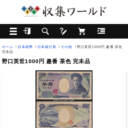
ホーム
日本紙幣
日本銀行券
その他
野口英世1000円 趣番 茶色
完未品
野口英世1000円 趣番 茶色 完未品