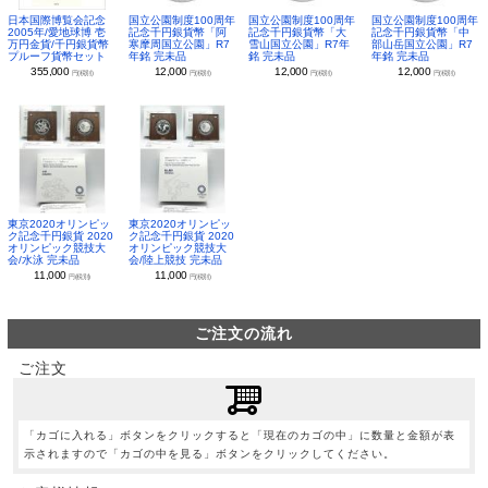
日本国際博覧会記念
国立公園制度100周年
国立公園制度100周年
国立公園制度100周年
2005年/愛地球博 壱
記念千円銀貨幣「阿
記念千円銀貨幣「大
記念千円銀貨幣「中
万円金貨/千円銀貨幣
寒摩周国立公園」R7
雪山国立公園」R7年
部山岳国立公園」R7
プルーフ貨幣セット
年銘 完未品
銘 完未品
年銘 完未品
355,000
12,000
12,000
12,000
円(税別)
円(税別)
円(税別)
円(税別)
東京2020オリンピッ
東京2020オリンピッ
ク記念千円銀貨 2020
ク記念千円銀貨 2020
オリンピック競技大
オリンピック競技大
会/水泳 完未品
会/陸上競技 完未品
11,000
11,000
円(税別)
円(税別)
ご注文の流れ
ご注文
「カゴに入れる」ボタンをクリックすると「現在のカゴの中」に数量と金額が表
示されますので「カゴの中を見る」ボタンをクリックしてください。