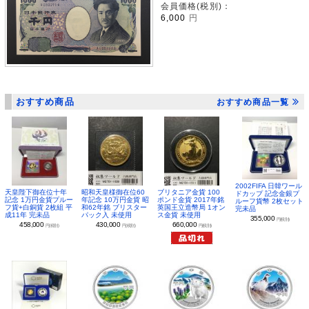
会員価格(税別)：
6,000
円
おすすめ商品
おすすめ商品一覧
2002FIFA 日韓ワール
昭和天皇様御在位60
ブリタニア金貨 100
天皇陛下御在位十年
ドカップ 記念金銀プ
年記念 10万円金貨 昭
ポンド金貨 2017年銘
記念 1万円金貨プルー
ルーフ貨幣 2枚セット
和62年銘 ブリスター
英国王立造幣局 1オン
フ貨+白銅貨 2枚組 平
完未品
パック入 未使用
ス金貨 未使用
成11年 完未品
355,000
円(税別)
430,000
660,000
458,000
円(税別)
円(税別)
円(税別)