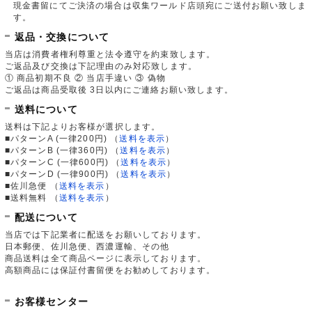
現金書留にてご決済の場合は収集ワールド店頭宛にご送付お願い致しま
す。
返品・交換について
当店は消費者権利尊重と法令遵守を約束致します。
ご返品及び交換は下記理由のみ対応致します。
① 商品初期不良 ② 当店手違い ③ 偽物
ご返品は商品受取後 3日以内にご連絡お願い致します。
送料について
送料は下記よりお客様が選択します。
■パターンA (一律200円)
（
送料を表示
）
■パターンB (一律360円)
（
送料を表示
）
■パターンC (一律600円)
（
送料を表示
）
■パターンD (一律900円)
（
送料を表示
）
■佐川急便
（
送料を表示
）
■送料無料
（
送料を表示
）
配送について
当店では下記業者に配送をお願いしております。
日本郵便、佐川急便、西濃運輸、その他
商品送料は全て商品ページに表示しております。
高額商品には保証付書留便をお勧めしております。
お客様センター