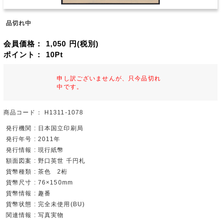
品切れ中
会員価格：
1,050
円(税別)
ポイント：
10
Pt
申し訳ございませんが、只今品切れ
中です。
商品コード：
H1311-1078
発行機関 : 日本国立印刷局
発行年号 : 2011年
発行情報 : 現行紙幣
額面図案 : 野口英世 千円札
貨幣種類 : 茶色 2桁
貨幣尺寸 : 76×150mm
貨幣情報 : 趣番
貨幣状態 : 完全未使用(BU)
関連情報 : 写真実物