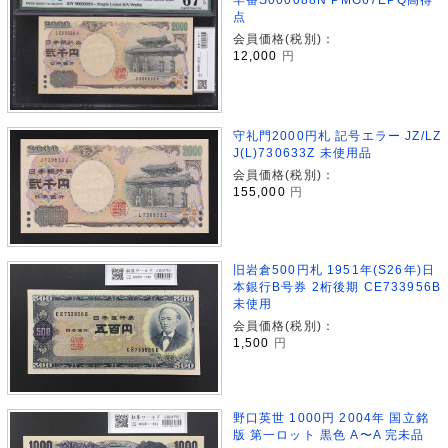
点
会員価格(税別)：
12,000
円
守礼門2000円札 記号エラー JZ/LZ
J(L)730633Z 未使用品
会員価格(税別)：
155,000
円
旧岩倉500円札 1951年(S26年)日
本銀行B号券 2桁後期 CE733956B
未使用
会員価格(税別)：
1,500
円
野口英世 1000円 2004年 国立銘
版 第一ロット 黒色 A〜A 完未品