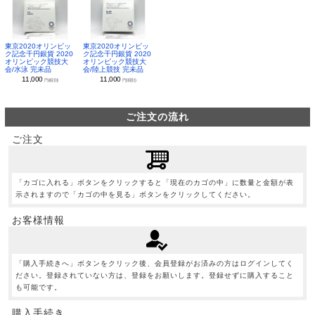
東京2020オリンピッ
東京2020オリンピッ
ク記念千円銀貨 2020
ク記念千円銀貨 2020
オリンピック競技大
オリンピック競技大
会/水泳 完未品
会/陸上競技 完未品
11,000
11,000
円(税別)
円(税別)
ご注文の流れ
ご注文
「カゴに入れる」ボタンをクリックすると「現在のカゴの中」に数量と金額が表
示されますので「カゴの中を見る」ボタンをクリックしてください。
お客様情報
「購入手続きへ」ボタンをクリック後、会員登録がお済みの方はログインしてく
ださい。登録されていない方は、登録をお願いします。登録せずに購入すること
も可能です。
購入手続き