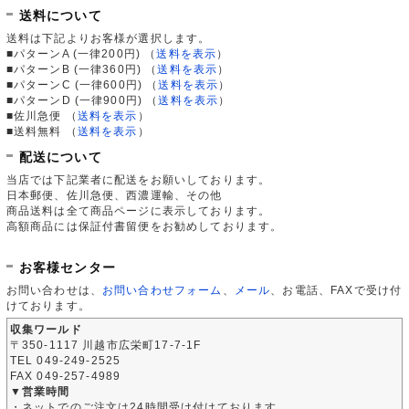
送料について
送料は下記よりお客様が選択します。
■パターンA (一律200円)
（
送料を表示
）
■パターンB (一律360円)
（
送料を表示
）
■パターンC (一律600円)
（
送料を表示
）
■パターンD (一律900円)
（
送料を表示
）
■佐川急便
（
送料を表示
）
■送料無料
（
送料を表示
）
配送について
当店では下記業者に配送をお願いしております。
日本郵便、佐川急便、西濃運輸、その他
商品送料は全て商品ページに表示しております。
高額商品には保証付書留便をお勧めしております。
お客様センター
お問い合わせは、
お問い合わせフォーム
、
メール
、お電話、FAXで受け付
けております。
収集ワールド
〒350-1117 川越市広栄町17-7-1F
TEL 049-249-2525
FAX 049-257-4989
▼営業時間
・ネットでのご注文は24時間受け付けております。