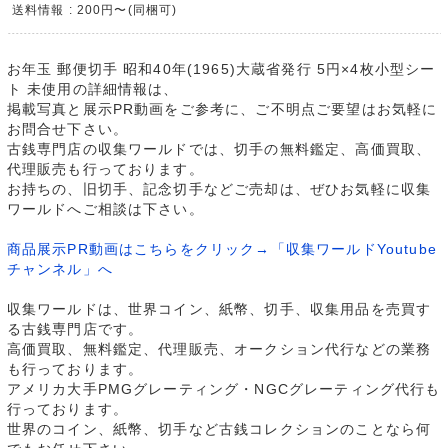
送料情報 : 200円〜(同梱可)
お年玉 郵便切手 昭和40年(1965)大蔵省発行 5円×4枚小型シー
ト 未使用の詳細情報は、
掲載写真と展示PR動画をご参考に、ご不明点ご要望はお気軽に
お問合せ下さい。
古銭専門店の収集ワールドでは、切手の無料鑑定、高価買取、
代理販売も行っております。
お持ちの、旧切手、記念切手などご売却は、ぜひお気軽に収集
ワールドへご相談は下さい。
商品展示PR動画はこちらをクリック→「収集ワールドYoutube
チャンネル」へ
収集ワールドは、世界コイン、紙幣、切手、収集用品を売買す
る古銭専門店です。
高価買取、無料鑑定、代理販売、オークション代行などの業務
も行っております。
アメリカ大手PMGグレーティング・NGCグレーティング代行も
行っております。
世界のコイン、紙幣、切手など古銭コレクションのことなら何