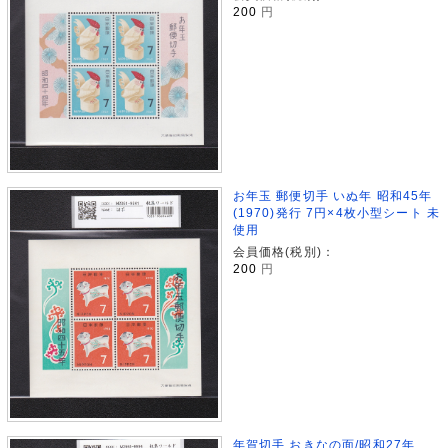
200
円
お年玉 郵便切手 いぬ年 昭和45年
(1970)発行 7円×4枚小型シート 未
使用
会員価格(税別)：
200
円
年賀切手 おきなの面/昭和27年