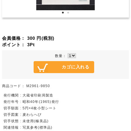
会員価格：
300
円(税別)
ポイント：
3
Pt
数量：
商品コード：
M2961-9850
発行機関 : 大蔵省印刷局製造
発行年号 : 昭和40年(1965)発行
切手額面 : 5円×4枚小型シート
切手図案 : 麦わらへび
切手状態 : 未使用(極美品)
関連情報 : 写真参考(標準品)