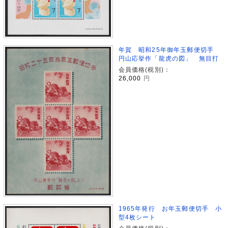
年賀 昭和25年御年玉郵便切手
円山応挙作「龍虎の図」 無目打
会員価格(税別)：
26,000
円
1965年発行 お年玉郵便切手 小
型4枚シート