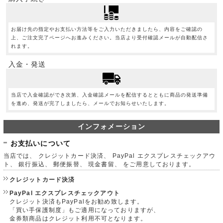
お届け先の指定やお支払い方法等をご入力いただきましたら、内容をご確認の
上、ご注文完了ページへお進みください。当店より受付確認メールが自動配信さ
れます。
入金・発送
当店で入金確認ができ次第、入金確認メールを配信するとともに商品の発送準備
を進め、発送が完了しましたら、メールでお知らせいたします。
インフォメーション
お支払いについて
当店では、 クレジットカード決済、 PayPal エクスプレスチェックアウ
ト、 銀行振込、 郵便振替、 現金書留、 をご用意しております。
クレジットカード決済
PayPal エクスプレスチェックアウト
クレジット決済もPayPalをお勧め致します。
「買い手保護制度」もご適用になっておりますが、
金券類商品はクレジット利用不可となります。