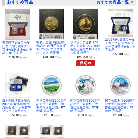
おすすめ商品
おすすめ商品一覧
2002FIFA 日韓ワール
昭和天皇様御在位60
ブリタニア金貨 100
天皇陛下御在位十年
ドカップ 記念金銀プ
年記念 10万円金貨 昭
ポンド金貨 2017年銘
記念 1万円金貨プルー
ルーフ貨幣 2枚セット
和62年銘 ブリスター
英国王立造幣局 1オン
フ貨+白銅貨 2枚組 平
完未品
パック入 未使用
ス金貨 未使用
成11年 完未品
355,000
円(税別)
430,000
660,000
458,000
円(税別)
円(税別)
円(税別)
日本国際博覧会記念
国立公園制度100周年
国立公園制度100周年
国立公園制度100周年
2005年/愛地球博 壱
記念千円銀貨幣「阿
記念千円銀貨幣「大
記念千円銀貨幣「中
万円金貨/千円銀貨幣
寒摩周国立公園」R7
雪山国立公園」R7年
部山岳国立公園」R7
プルーフ貨幣セット
年銘 完未品
銘 完未品
年銘 完未品
355,000
12,000
12,000
12,000
円(税別)
円(税別)
円(税別)
円(税別)