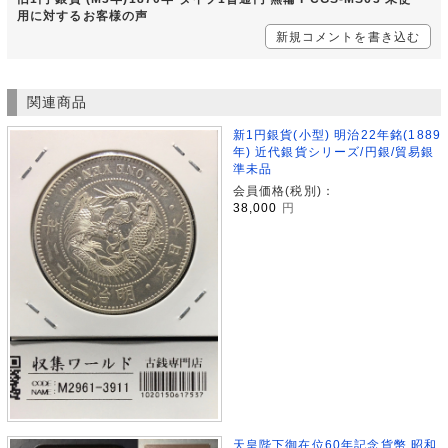
用に対するお客様の声
新規コメントを書き込む
関連商品
新1円銀貨(小型) 明治22年銘(1889
年) 近代銀貨シリーズ/円銀/貿易銀
準未品
会員価格(税別)：
38,000
円
天皇陛下御在位60年記念貨幣 昭和