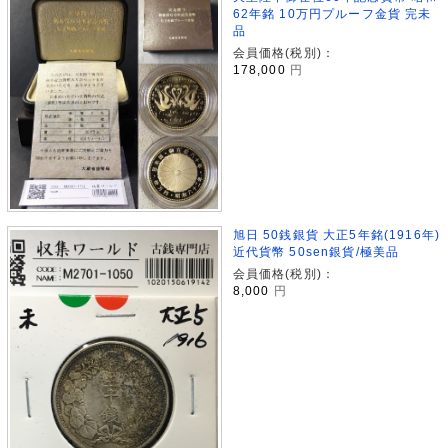
62年銘 10万円プルーフ金貨 完未
品
会員価格(税別)：
178,000
円
旭日 50銭銀貨 大正5年銘(1916年)
近代貨幣 50sen銀貨/極美品
会員価格(税別)：
8,000
円