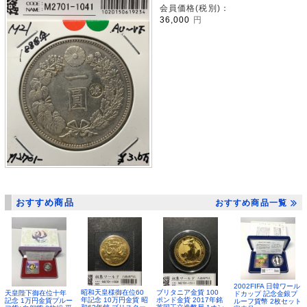
会員価格(税別)：
36,000
円
おすすめ商品
おすすめ商品一覧
2002FIFA 日韓ワール
昭和天皇様御在位60
ブリタニア金貨 100
天皇陛下御在位十年
ドカップ 記念金銀プ
年記念 10万円金貨 昭
ポンド金貨 2017年銘
記念 1万円金貨プルー
ルーフ貨幣 2枚セット