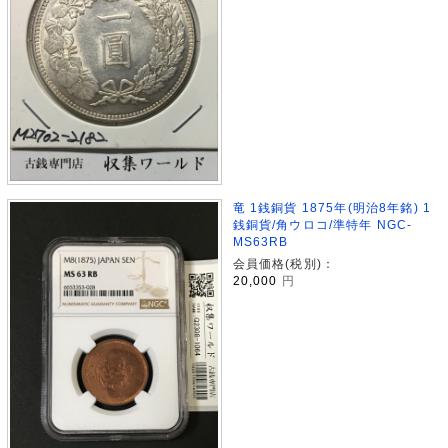
竜 1銭銅貨 1875年(明治8年銘) 1
銭銅貨/角ウロコ/準特年 NGC-
MS63RB
会員価格(税別)：
20,000
円