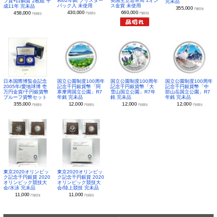
和62年銘 ブリスター
英国王立造幣局 1オン
フ貨+白銅貨 2枚組 平
完未品
パック入 未使用
ス金貨 未使用
成11年 完未品
355,000
円(税別)
430,000
660,000
458,000
円(税別)
円(税別)
円(税別)
日本国際博覧会記念
国立公園制度100周年
国立公園制度100周年
国立公園制度100周年
2005年/愛地球博 壱
記念千円銀貨幣「阿
記念千円銀貨幣「大
記念千円銀貨幣「中
万円金貨/千円銀貨幣
寒摩周国立公園」R7
雪山国立公園」R7年
部山岳国立公園」R7
プルーフ貨幣セット
年銘 完未品
銘 完未品
年銘 完未品
355,000
12,000
12,000
12,000
円(税別)
円(税別)
円(税別)
円(税別)
東京2020オリンピッ
東京2020オリンピッ
ク記念千円銀貨 2020
ク記念千円銀貨 2020
オリンピック競技大
オリンピック競技大
会/水泳 完未品
会/陸上競技 完未品
11,000
11,000
円(税別)
円(税別)