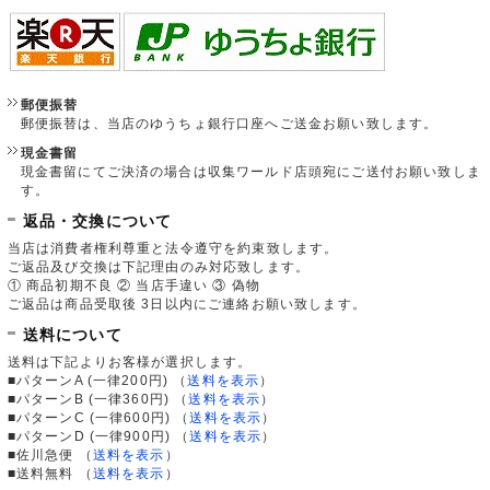
郵便振替
郵便振替は、当店のゆうちょ銀行口座へご送金お願い致します。
現金書留
現金書留にてご決済の場合は収集ワールド店頭宛にご送付お願い致しま
す。
返品・交換について
当店は消費者権利尊重と法令遵守を約束致します。
ご返品及び交換は下記理由のみ対応致します。
① 商品初期不良 ② 当店手違い ③ 偽物
ご返品は商品受取後 3日以内にご連絡お願い致します。
送料について
送料は下記よりお客様が選択します。
■パターンA (一律200円)
（
送料を表示
）
■パターンB (一律360円)
（
送料を表示
）
■パターンC (一律600円)
（
送料を表示
）
■パターンD (一律900円)
（
送料を表示
）
■佐川急便
（
送料を表示
）
■送料無料
（
送料を表示
）