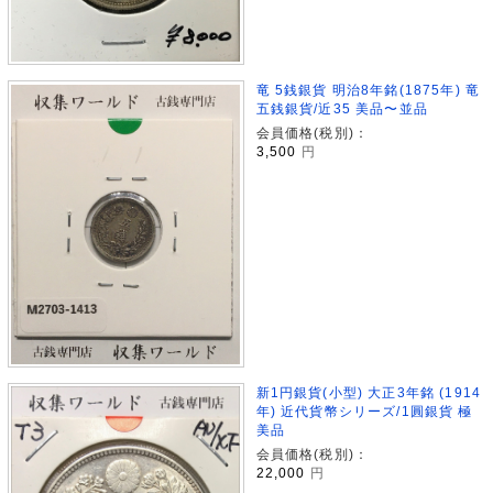
竜 5銭銀貨 明治8年銘(1875年) 竜
五銭銀貨/近35 美品〜並品
会員価格(税別)：
3,500
円
新1円銀貨(小型) 大正3年銘 (1914
年) 近代貨幣シリーズ/1圓銀貨 極
美品
会員価格(税別)：
22,000
円