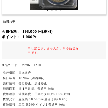
品切れ中
会員価格：
198,000
円(税別)
ポイント：
1,980
Pt
申し訳ございませんが、只今品切れ
中です。
商品コード：
M2961-1710
発行機関 : 日本政府
発行年号 : 1870年 (明治3年)
発行情報 : 発行停止、流通停止
額面図案 : 旧 1円銀貨、普通円 無輪
貨幣種類 : 近代銀貨・日本カタログ01-09(近9)
貨幣尺寸 : 直径約 38.58mm/量目は約26.96g
貨幣情報 : 品位 銀900 タイプ1 普通円 無輪