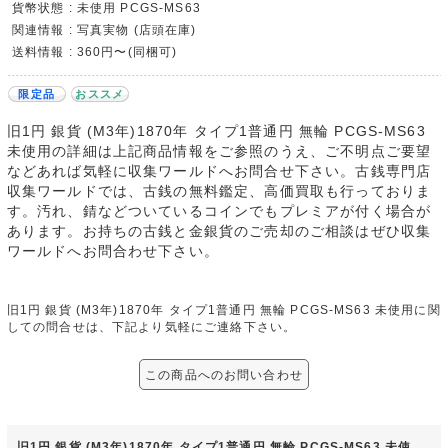
貨幣状態 : 未使用 PCGS-MS63
関連情報 : 写真実物 (店頭在庫)
送料情報 : 360円〜(同梱可)
限定品
おススメ
旧1円 銀貨 (M3年)1870年 タイプ1普通円 無輪 PCGS-MS63
未使用の詳細は上記商品情報をご参照のうえ、ご不明点ご要望
などあれば気軽に収集ワールドへお問合せ下さい。古銭専門店
収集ワールドでは、古銭の無料鑑定、高価買取も行っておりま
す。汚れ、錆などついているコインでもプレミアが付く場合が
あります。お持ちの古銭と金銀貨のご売却のご相談はぜひ収集
ワールドへお問合わせ下さい。
旧1円 銀貨 (M3年)1870年 タイプ1普通円 無輪 PCGS-MS63 未使用に関
しての問合せは、下記より気軽にご連絡下さい。
この商品へのお問い合わせ
旧1円 銀貨 (M3年)1870年 タイプ1普通円 無輪 PCGS-MS63 未使