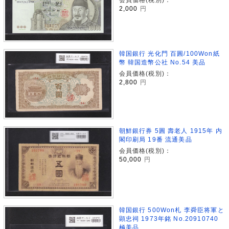
2,000
円
韓国銀行 光化門 百圓/100Won紙
幣 韓国造幣公社 No.54 美品
会員価格(税別)：
2,800
円
朝鮮銀行券 5圓 壽老人 1915年 内
閣印刷局 19番 流通美品
会員価格(税別)：
50,000
円
韓国銀行 500Won札 李舜臣将軍と
顕忠祠 1973年銘 No.20910740
極美品