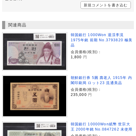
新規コメントを書き込む
関連商品
韓国銀行 1000Won 退渓李滉
1975年銘 前期 No.3793820 極美
品
会員価格(税別)：
1,800
円
朝鮮銀行券 5圓 壽老人 1915年 内
閣印刷局 ロット23 流通美品
会員価格(税別)：
235,000
円
韓国銀行 10000Won紙幣 世宗大
王 2000年銘 No.0847262 未使用
会員価格(税別)：