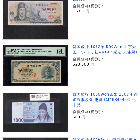
会員価格(税別)：
1,200
円
韓国銀行 1962年 500Won 世宗大
王 アメリカ社PMG64鑑定(未使用)
会員価格(税別)：
528,000
円
韓国銀行 1000Won紙幣 2007年銘
退渓李滉像 趣番 CJ4684444C 完
未品
会員価格(税別)：
500
円
韓国銀行 500Won札 李舜臣将軍と