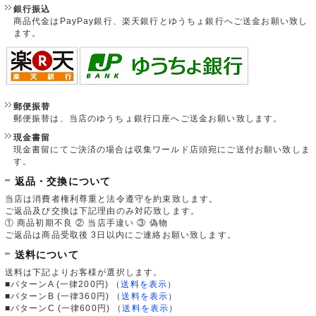
銀行振込
商品代金はPayPay銀行、楽天銀行とゆうちょ銀行へご送金お願い致し
ます。
郵便振替
郵便振替は、当店のゆうちょ銀行口座へご送金お願い致します。
現金書留
現金書留にてご決済の場合は収集ワールド店頭宛にご送付お願い致しま
す。
返品・交換について
当店は消費者権利尊重と法令遵守を約束致します。
ご返品及び交換は下記理由のみ対応致します。
① 商品初期不良 ② 当店手違い ③ 偽物
ご返品は商品受取後 3日以内にご連絡お願い致します。
送料について
送料は下記よりお客様が選択します。
■パターンA (一律200円)
（
送料を表示
）
■パターンB (一律360円)
（
送料を表示
）
■パターンC (一律600円)
（
送料を表示
）