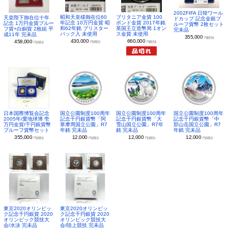
2002FIFA 日韓ワール
昭和天皇様御在位60
ブリタニア金貨 100
天皇陛下御在位十年
ドカップ 記念金銀プ
年記念 10万円金貨 昭
ポンド金貨 2017年銘
記念 1万円金貨プルー
ルーフ貨幣 2枚セット
和62年銘 ブリスター
英国王立造幣局 1オン
フ貨+白銅貨 2枚組 平
完未品
パック入 未使用
ス金貨 未使用
成11年 完未品
355,000
円(税別)
430,000
660,000
458,000
円(税別)
円(税別)
円(税別)
日本国際博覧会記念
国立公園制度100周年
国立公園制度100周年
国立公園制度100周年
2005年/愛地球博 壱
記念千円銀貨幣「阿
記念千円銀貨幣「大
記念千円銀貨幣「中
万円金貨/千円銀貨幣
寒摩周国立公園」R7
雪山国立公園」R7年
部山岳国立公園」R7
プルーフ貨幣セット
年銘 完未品
銘 完未品
年銘 完未品
355,000
12,000
12,000
12,000
円(税別)
円(税別)
円(税別)
円(税別)
東京2020オリンピッ
東京2020オリンピッ
ク記念千円銀貨 2020
ク記念千円銀貨 2020
オリンピック競技大
オリンピック競技大
会/水泳 完未品
会/陸上競技 完未品