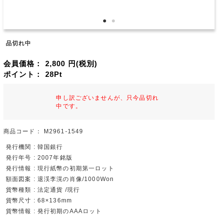
品切れ中
会員価格：
2,800
円(税別)
ポイント：
28
Pt
申し訳ございませんが、只今品切れ
中です。
商品コード：
M2961-1549
発行機関 : 韓国銀行
発行年号 : 2007年銘版
発行情報 : 現行紙幣の初期第一ロット
額面図案 : 退渓李滉の肖像/1000Won
貨幣種類 : 法定通貨 /現行
貨幣尺寸 : 68×136mm
貨幣情報 : 発行初期のAAAロット