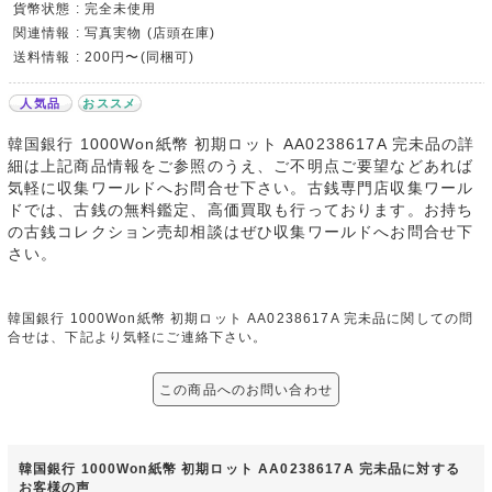
貨幣状態 : 完全未使用
関連情報 : 写真実物 (店頭在庫)
送料情報 : 200円〜(同梱可)
人気品
おススメ
韓国銀行 1000Won紙幣 初期ロット AA0238617A 完未品の詳
細は上記商品情報をご参照のうえ、ご不明点ご要望などあれば
気軽に収集ワールドへお問合せ下さい。古銭専門店収集ワール
ドでは、古銭の無料鑑定、高価買取も行っております。お持ち
の古銭コレクション売却相談はぜひ収集ワールドへお問合せ下
さい。
韓国銀行 1000Won紙幣 初期ロット AA0238617A 完未品に関しての問
合せは、下記より気軽にご連絡下さい。
この商品へのお問い合わせ
韓国銀行 1000Won紙幣 初期ロット AA0238617A 完未品に対する
お客様の声