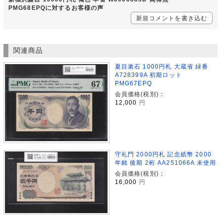
PMG68EPQに対するお客様の声
新規コメントを書き込む
関連商品
夏目漱石 1000円札 大蔵省 緑番
A728399A 初期ロット
PMG67EPQ
会員価格(税別)：
12,000
円
守礼門 2000円札 記念紙幣 2000
年銘 後期 2桁 AA251066A 未使用
会員価格(税別)：
16,000
円