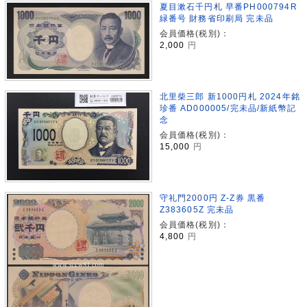
夏目漱石千円札 早番PH000794R
緑番号 財務省印刷局 完未品
会員価格(税別)：
2,000
円
北里柴三郎 新1000円札 2024年銘
珍番 AD000005/完未品/新紙幣記
念
会員価格(税別)：
15,000
円
守礼門2000円 Z-Z券 黒番
Z383605Z 完未品
会員価格(税別)：
4,800
円