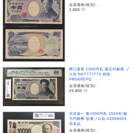
会員価格(税別)：
2,800
円
野口英世 1000円札 国立印刷局 ゾ
ロ目 NH777777X 紺色
PMG68EPQ
会員価格(税別)：
25,800
円
渋沢栄一 新1000円札 2024年/新
万円紙幣 珍番ゾロ目 AE666666
完未品
会員価格(税別)：