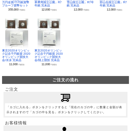
万円金貨/千円銀貨幣
寒摩周国立公園」R7
雪山国立公園」R7年
部山岳国立公園」R7
プルーフ貨幣セット
年銘 完未品
銘 完未品
年銘 完未品
355,000
12,000
12,000
12,000
円(税別)
円(税別)
円(税別)
円(税別)
東京2020オリンピッ
東京2020オリンピッ
ク記念千円銀貨 2020
ク記念千円銀貨 2020
オリンピック競技大
オリンピック競技大
会/水泳 完未品
会/陸上競技 完未品
11,000
11,000
円(税別)
円(税別)
ご注文の流れ
ご注文
「カゴに入れる」ボタンをクリックすると「現在のカゴの中」に数量と金額が表
示されますので「カゴの中を見る」ボタンをクリックしてください。
お客様情報