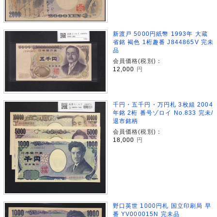
新渡戸 5000円紙幣 1993年 大蔵
省銘 褐色 1桁趣番 J844865V 完未
品
会員価格(税別)：
12,000
円
千円・五千円・万円札 3枚組 2004
年銘 2桁 番号ゾロイ No.833 完未/
退市銘柄
会員価格(税別)：
18,000
円
野口英世 1000円札 国立印刷局 早
番 YV000015N 完未品