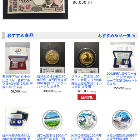
80,000
円
おすすめ商品
おすすめ商品一覧
2002FIFA 日韓ワール
昭和天皇様御在位60
ブリタニア金貨 100
天皇陛下御在位十年
ドカップ 記念金銀プ
年記念 10万円金貨 昭
ポンド金貨 2017年銘
記念 1万円金貨プルー
ルーフ貨幣 2枚セット
和62年銘 ブリスター
英国王立造幣局 1オン
フ貨+白銅貨 2枚組 平
完未品
パック入 未使用
ス金貨 未使用
成11年 完未品
355,000
円(税別)
430,000
660,000
458,000
円(税別)
円(税別)
円(税別)
日本国際博覧会記念
国立公園制度100周年
国立公園制度100周年
国立公園制度100周年
2005年/愛地球博 壱
記念千円銀貨幣「阿
記念千円銀貨幣「大
記念千円銀貨幣「中