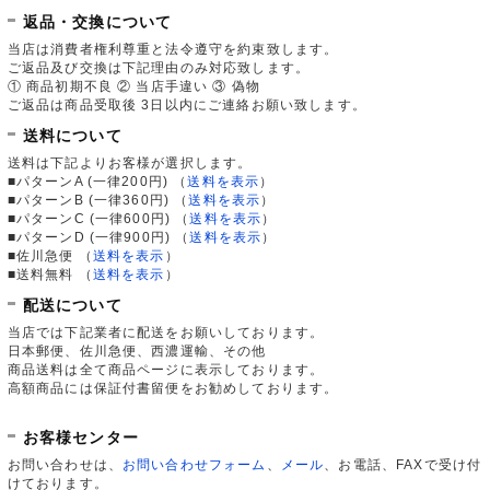
返品・交換について
当店は消費者権利尊重と法令遵守を約束致します。
ご返品及び交換は下記理由のみ対応致します。
① 商品初期不良 ② 当店手違い ③ 偽物
ご返品は商品受取後 3日以内にご連絡お願い致します。
送料について
送料は下記よりお客様が選択します。
■パターンA (一律200円)
（
送料を表示
）
■パターンB (一律360円)
（
送料を表示
）
■パターンC (一律600円)
（
送料を表示
）
■パターンD (一律900円)
（
送料を表示
）
■佐川急便
（
送料を表示
）
■送料無料
（
送料を表示
）
配送について
当店では下記業者に配送をお願いしております。
日本郵便、佐川急便、西濃運輸、その他
商品送料は全て商品ページに表示しております。
高額商品には保証付書留便をお勧めしております。
お客様センター
お問い合わせは、
お問い合わせフォーム
、
メール
、お電話、FAXで受け付
けております。