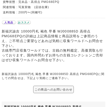
貨幣状態 : 完未品・高得点 PMG68EPQ
関連情報 : 写真実物 (店頭在庫)
送料情報 : 200円〜(同梱可)
人気品
おススメ
新福沢諭吉 10000円札 褐色 早番 WJ000885D 高得点
PMG68EPQの詳細は上記商品情報と商品説明をご参照のう
え、ご不明点ご要望などあれば気軽に収集ワールドへお問合せ
下さい。
古銭専門店収集ワールドでは、古銭の無料鑑定、高価買取も行
っております。国内外問わずお持ちの古銭コレクションご売却
はぜひ収集ワールドへお問合せ下さい。
新福沢諭吉 10000円札 褐色 早番 WJ000885D 高得点 PMG68EPQに関
しての問合せは、下記より気軽にご連絡下さい。
この商品へのお問い合わせ
新福沢諭吉 10000円札 褐色 早番 WJ000885D 高得点