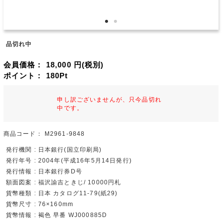
品切れ中
会員価格：
18,000
円(税別)
ポイント：
180
Pt
申し訳ございませんが、只今品切れ
中です。
商品コード：
M2961-9848
発行機関 : 日本銀行(国立印刷局)
発行年号 : 2004年(平成16年5月14日発行)
発行情報 : 日本銀行券D号
額面図案 : 福沢諭吉ときじ/ 10000円札
貨幣種類 : 日本 カタログ11-79(紙29)
貨幣尺寸 : 76×160mm
貨幣情報 : 褐色 早番 WJ000885D