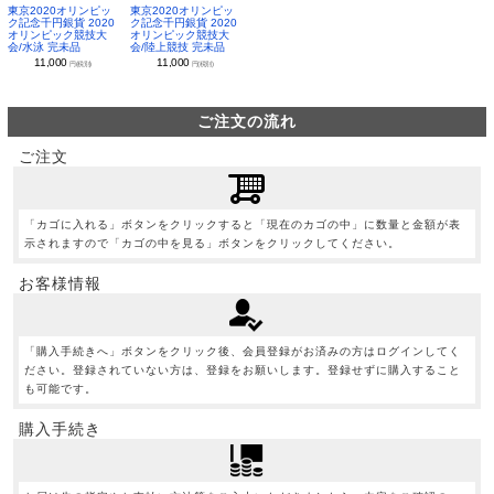
東京2020オリンピッ
東京2020オリンピッ
ク記念千円銀貨 2020
ク記念千円銀貨 2020
オリンピック競技大
オリンピック競技大
会/水泳 完未品
会/陸上競技 完未品
11,000
11,000
円(税別)
円(税別)
ご注文の流れ
ご注文
「カゴに入れる」ボタンをクリックすると「現在のカゴの中」に数量と金額が表
示されますので「カゴの中を見る」ボタンをクリックしてください。
お客様情報
「購入手続きへ」ボタンをクリック後、会員登録がお済みの方はログインしてく
ださい。登録されていない方は、登録をお願いします。登録せずに購入すること
も可能です。
購入手続き