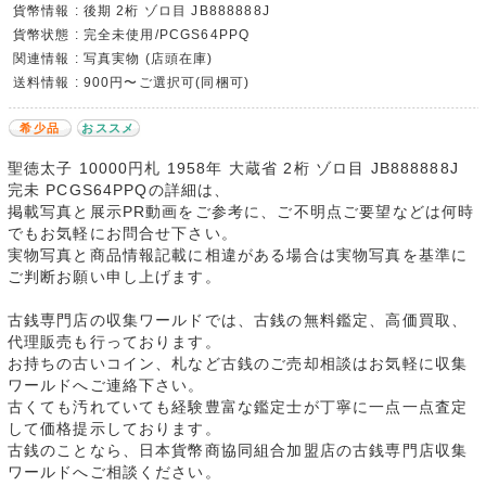
貨幣情報 : 後期 2桁 ゾロ目 JB888888J
貨幣状態 : 完全未使用/PCGS64PPQ
関連情報 : 写真実物 (店頭在庫)
送料情報 : 900円〜ご選択可(同梱可)
希少品
おススメ
聖徳太子 10000円札 1958年 大蔵省 2桁 ゾロ目 JB888888J
完未 PCGS64PPQの詳細は、
掲載写真と展示PR動画をご参考に、ご不明点ご要望などは何時
でもお気軽にお問合せ下さい。
実物写真と商品情報記載に相違がある場合は実物写真を基準に
ご判断お願い申し上げます。
古銭専門店の収集ワールドでは、古銭の無料鑑定、高価買取、
代理販売も行っております。
お持ちの古いコイン、札など古銭のご売却相談はお気軽に収集
ワールドへご連絡下さい。
古くても汚れていても経験豊富な鑑定士が丁寧に一点一点査定
して価格提示しております。
古銭のことなら、日本貨幣商協同組合加盟店の古銭専門店収集
ワールドへご相談ください。