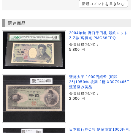
新規コメントを書き込む
関連商品
2004年銘 野口千円札 最終ロット
Z-Z券 高得点 PMG68EPQ
会員価格(税別)：
5,800
円
聖徳太子 1000円紙幣 (昭和
25)1950年 後期 2桁 XB079465T
流通済み美品
会員価格(税別)：
2,000
円
日本銀行券C号 伊藤博文1000円札