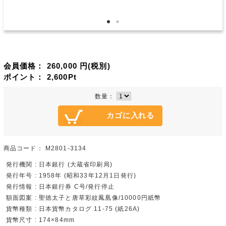
会員価格：
260,000
円(税別)
ポイント：
2,600
Pt
数量：
商品コード：
M2801-3134
発行機関 : 日本銀行 (大蔵省印刷局)
発行年号 : 1958年 (昭和33年12月1日発行)
発行情報 : 日本銀行券 C号/発行停止
額面図案 : 聖徳太子と唐草彩紋鳳凰像/10000円紙幣
貨幣種類 : 日本貨幣カタログ 11-75 (紙26A)
貨幣尺寸 : 174×84mm