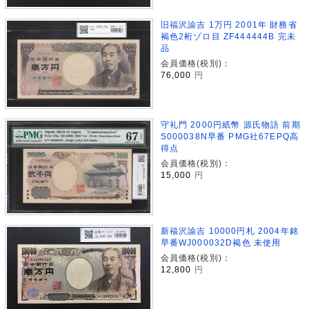
旧福沢諭吉 1万円 2001年 財務省
褐色2桁ゾロ目 ZF444444B 完未
品
会員価格(税別)：
76,000
円
守礼門 2000円紙幣 源氏物語 前期
S000038N早番 PMG社67EPQ高
得点
会員価格(税別)：
15,000
円
新福沢諭吉 10000円札 2004年銘
早番WJ000032D褐色 未使用
会員価格(税別)：
12,800
円