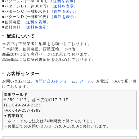
■パターンA (一律200円)
（
送料を表示
）
■パターンB (一律360円)
（
送料を表示
）
■パターンC (一律600円)
（
送料を表示
）
■パターンD (一律900円)
（
送料を表示
）
■佐川急便
（
送料を表示
）
■送料無料
（
送料を表示
）
配送について
当店では下記業者に配送をお願いしております。
日本郵便、佐川急便、西濃運輸、その他
商品送料は全て商品ページに表示しております。
高額商品には保証付書留便をお勧めしております。
お客様センター
お問い合わせは、
お問い合わせフォーム
、
メール
、お電話、FAXで受け付
けております。
収集ワールド
〒350-1117 川越市広栄町17-7-1F
TEL 049-249-2525
FAX 049-257-4989
▼営業時間
・ネットでのご注文は24時間受け付けております。
・お電話でのお問い合わせは9:00-18:00にお願いします。