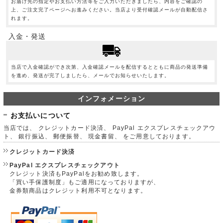
お届け先の指定やお支払い方法等をご入力いただきましたら、内容をご確認の
上、ご注文完了ページへお進みください。当店より受付確認メールが自動配信さ
れます。
入金・発送
当店で入金確認ができ次第、入金確認メールを配信するとともに商品の発送準備
を進め、発送が完了しましたら、メールでお知らせいたします。
インフォメーション
お支払いについて
当店では、 クレジットカード決済、 PayPal エクスプレスチェックアウ
ト、 銀行振込、 郵便振替、 現金書留、 をご用意しております。
クレジットカード決済
PayPal エクスプレスチェックアウト
クレジット決済もPayPalをお勧め致します。
「買い手保護制度」もご適用になっておりますが、
金券類商品はクレジット利用不可となります。