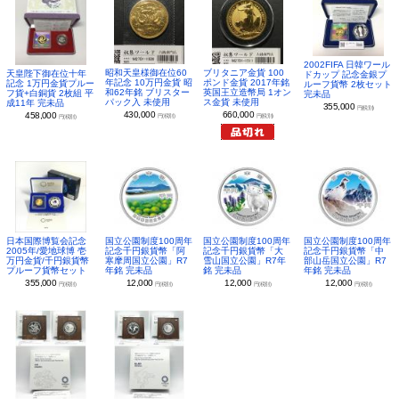
2002FIFA 日韓ワール
昭和天皇様御在位60
ブリタニア金貨 100
天皇陛下御在位十年
ドカップ 記念金銀プ
年記念 10万円金貨 昭
ポンド金貨 2017年銘
記念 1万円金貨プルー
ルーフ貨幣 2枚セット
和62年銘 ブリスター
英国王立造幣局 1オン
フ貨+白銅貨 2枚組 平
完未品
パック入 未使用
ス金貨 未使用
成11年 完未品
355,000
円(税別)
430,000
660,000
458,000
円(税別)
円(税別)
円(税別)
日本国際博覧会記念
国立公園制度100周年
国立公園制度100周年
国立公園制度100周年
2005年/愛地球博 壱
記念千円銀貨幣「阿
記念千円銀貨幣「大
記念千円銀貨幣「中
万円金貨/千円銀貨幣
寒摩周国立公園」R7
雪山国立公園」R7年
部山岳国立公園」R7
プルーフ貨幣セット
年銘 完未品
銘 完未品
年銘 完未品
355,000
12,000
12,000
12,000
円(税別)
円(税別)
円(税別)
円(税別)