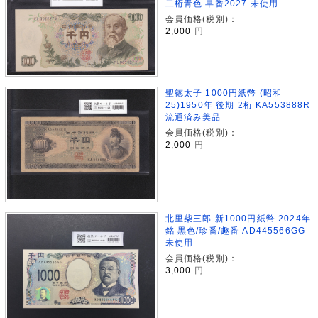
二桁青色 早番2027 未使用
会員価格(税別)：
2,000
円
聖徳太子 1000円紙幣 (昭和
25)1950年 後期 2桁 KA553888R
流通済み美品
会員価格(税別)：
2,000
円
北里柴三郎 新1000円紙幣 2024年
銘 黒色/珍番/趣番 AD445566GG
未使用
会員価格(税別)：
3,000
円