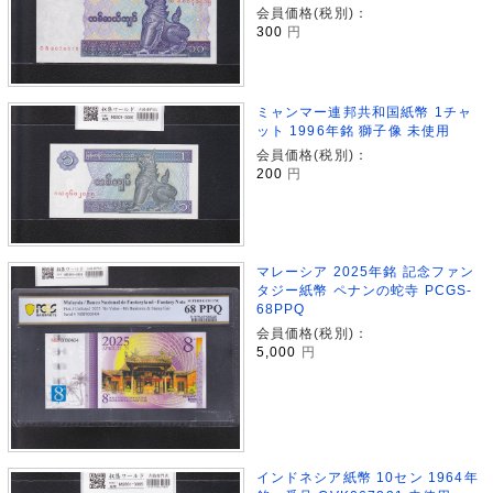
会員価格(税別)：
300
円
ミャンマー連邦共和国紙幣 1チャ
ット 1996年銘 獅子像 未使用
会員価格(税別)：
200
円
マレーシア 2025年銘 記念ファン
タジー紙幣 ペナンの蛇寺 PCGS-
68PPQ
会員価格(税別)：
5,000
円
インドネシア紙幣 10セン 1964年