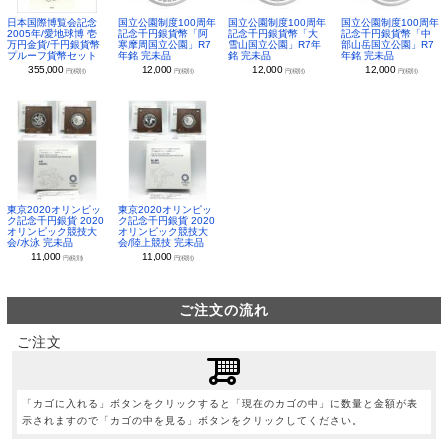
日本国際博覧会記念
国立公園制度100周年
国立公園制度100周年
国立公園制度100周年
2005年/愛地球博 壱
記念千円銀貨幣「阿
記念千円銀貨幣「大
記念千円銀貨幣「中
万円金貨/千円銀貨幣
寒摩周国立公園」R7
雪山国立公園」R7年
部山岳国立公園」R7
プルーフ貨幣セット
年銘 完未品
銘 完未品
年銘 完未品
355,000
12,000
12,000
12,000
円(税別)
円(税別)
円(税別)
円(税別)
東京2020オリンピッ
東京2020オリンピッ
ク記念千円銀貨 2020
ク記念千円銀貨 2020
オリンピック競技大
オリンピック競技大
会/水泳 完未品
会/陸上競技 完未品
11,000
11,000
円(税別)
円(税別)
ご注文の流れ
ご注文
「カゴに入れる」ボタンをクリックすると「現在のカゴの中」に数量と金額が表
示されますので「カゴの中を見る」ボタンをクリックしてください。