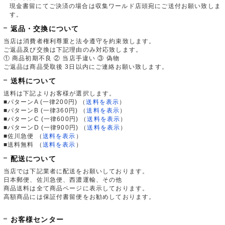
現金書留にてご決済の場合は収集ワールド店頭宛にご送付お願い致しま
す。
返品・交換について
当店は消費者権利尊重と法令遵守を約束致します。
ご返品及び交換は下記理由のみ対応致します。
① 商品初期不良 ② 当店手違い ③ 偽物
ご返品は商品受取後 3日以内にご連絡お願い致します。
送料について
送料は下記よりお客様が選択します。
■パターンA (一律200円)
（
送料を表示
）
■パターンB (一律360円)
（
送料を表示
）
■パターンC (一律600円)
（
送料を表示
）
■パターンD (一律900円)
（
送料を表示
）
■佐川急便
（
送料を表示
）
■送料無料
（
送料を表示
）
配送について
当店では下記業者に配送をお願いしております。
日本郵便、佐川急便、西濃運輸、その他
商品送料は全て商品ページに表示しております。
高額商品には保証付書留便をお勧めしております。
お客様センター