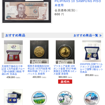
PILIPINAS 10 SAMPUNG PISO
未使用
会員価格(税別)：
600
円
おすすめ商品
おすすめ商品一覧
2002FIFA 日韓ワール
昭和天皇様御在位60
ブリタニア金貨 100
天皇陛下御在位十年
ドカップ 記念金銀プ
年記念 10万円金貨 昭
ポンド金貨 2017年銘
記念 1万円金貨プルー
ルーフ貨幣 2枚セット
和62年銘 ブリスター
英国王立造幣局 1オン
フ貨+白銅貨 2枚組 平
完未品
パック入 未使用
ス金貨 未使用
成11年 完未品
355,000
円(税別)
430,000
660,000
458,000
円(税別)
円(税別)
円(税別)