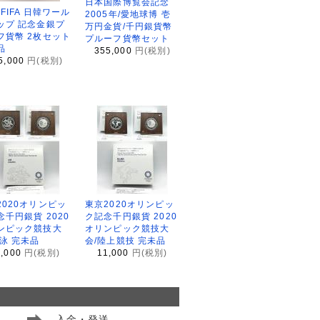
日本国際博覧会記念
2FIFA 日韓ワール
2005年/愛地球博 壱
ップ 記念金銀プ
万円金貨/千円銀貨幣
フ貨幣 2枚セット
プルーフ貨幣セット
品
355,000
円(税別)
5,000
円(税別)
2020オリンピッ
東京2020オリンピッ
念千円銀貨 2020
ク記念千円銀貨 2020
ンピック競技大
オリンピック競技大
水泳 完未品
会/陸上競技 完未品
1,000
円(税別)
11,000
円(税別)
入金・発送