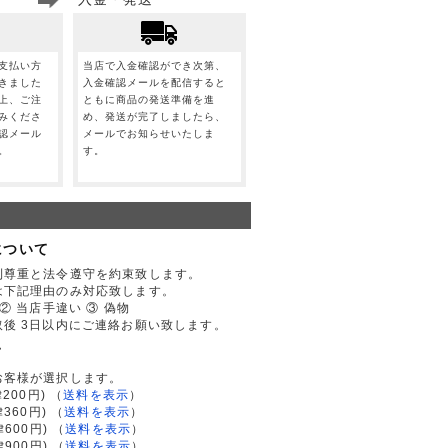
支払い方
当店で入金確認ができ次第、
きました
入金確認メールを配信すると
上、ご注
ともに商品の発送準備を進
みくださ
め、発送が完了しましたら、
認メール
メールでお知らせいたしま
。
す。
について
利尊重と法令遵守を約束致します。
は下記理由のみ対応致します。
② 当店手違い ③ 偽物
後 3日以内にご連絡お願い致します。
て
お客様が選択します。
200円)
（
送料を表示
）
律360円)
（
送料を表示
）
律600円)
（
送料を表示
）
律900円)
（
送料を表示
）