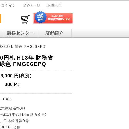
ログイン
MYページ
お問合せ
顧客センター
店舗紹介
3333N 緑色 PMG66EPQ
0円札 H13年 財務省
 緑色 PMG66EPQ
38,000
円(税別)
380
Pt
1-1308
行(大蔵省造幣局)
年(平成13年5月14日銘版変更)
止、日本銀行券D号
1000円と鶴