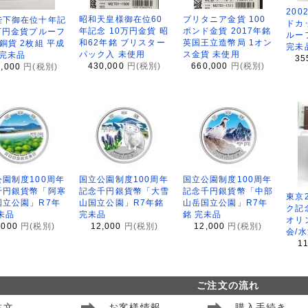
200
昭和天皇様御在位60
ブリタニア金貨 100
陛下御在位十年記
ドカ
年記念 10万円金貨 昭
ポンド金貨 2017年銘
万円金貨プルーフ
ルー
和62年銘 ブリスター
英国王立造幣局 1オン
銅貨 2枚組 平成
完未
パック入 未使用
ス金貨 未使用
 完未品
35
430,000
円(税別)
660,000
円(税別)
8,000
円(税別)
園制度100周年
国立公園制度100周年
国立公園制度100周年
千円銀貨幣「阿寒
記念千円銀貨幣「大雪
記念千円銀貨幣「中部
東京
国立公園」R7年
山国立公園」R7年銘
山岳国立公園」R7年
ク記
未品
完未品
銘 完未品
オリ
,000
円(税別)
12,000
円(税別)
12,000
円(税別)
会/
1
ご注文の流れ
注文
お客様情報
購入手続き