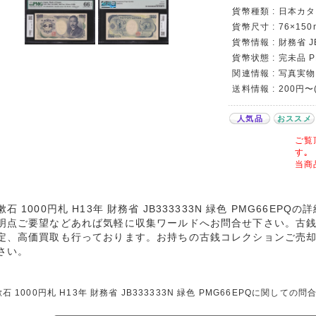
貨幣種類 : 日本カタロ
貨幣尺寸 : 76×150
貨幣情報 : 財務省 J
貨幣状態 : 完未品 
関連情報 : 写真実物
送料情報 : 200円〜
人気品
おススメ
ご覧
す｡
当商
漱石 1000円札 H13年 財務省 JB333333N 緑色 PMG66E
明点ご要望などあれば気軽に収集ワールドへお問合せ下さい。古
定、高価買取も行っております。お持ちの古銭コレクションご売
さい。
石 1000円札 H13年 財務省 JB333333N 緑色 PMG66EPQに関し