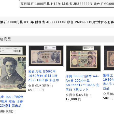
夏目漱石 1000円札 H13年 財務省 JB333333N 緑色 PMG
漱石 1000円札 H13年 財務省 JB333333N 緑色 PMG66EPQに対するお
連商品
岩倉具視 新500円
聖徳太
1969年銘 前期 1桁
津田 5000円紙幣 AA-
194
Z129116Z券 未使用
AA券 2024年銘
券A号 4
AA266617〜18AA 完
会員価格(税別)：
並品
未品 2枚セット
65,000
円
会員価
会員価格(税別)：
世 1000円紙幣
500
円
19,800
円
刷局 紺色 珍番
12345B 完未品
格(税別)：