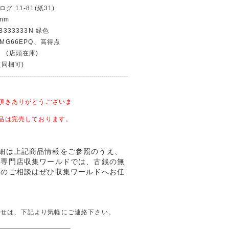
グ 11-81(紙31)
mm
B333333N 緑色
PMG66EPQ、高得点
 (店頭在庫)
(同梱可)
頂きありがとうございま
品は完売しております。
PQの詳細は上記商品情報をご参照のうえ、
銭専門店収集ワールドでは、古銭の無
却のご相談はぜひ収集ワールドへお任
ての問合せは、下記より気軽にご連絡下さい。