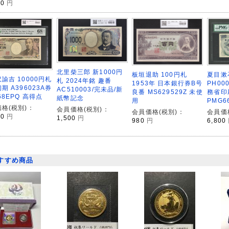
00
円
北里柴三郎 新1000円
板垣退助 100円札
夏目漱
諭吉 10000円札
札 2024年銘 趣番
1953年 日本銀行券B号
PH00
期 A396023A券
AC510003/完未品/新
良番 MS629529Z 未使
務省印
68EPQ 高得点
紙幣記念
用
PMG6
格(税別)：
会員価格(税別)：
会員価格(税別)：
会員価
00
円
1,500
円
980
円
6,800
すすめ商品