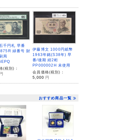
石千円札 早番
伊藤博文 1000円紙幣
0875R 緑番号 財
1963年銘(S38年) 早
刷局
番/後期 紺2桁
6EPQ
PP000002H 未使用
格(税別)：
会員価格(税別)：
円
5,000
円
おすすめ商品一覧