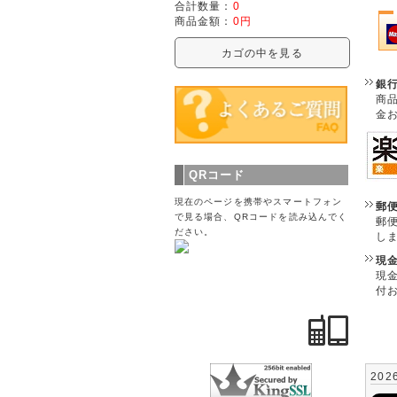
合計数量：
0
商品金額：
0円
カゴの中を見る
銀
商
金
QRコード
現在のページを携帯やスマートフォン
郵
で見る場合、QRコードを読み込んでく
郵
ださい。
し
現
現
付
202