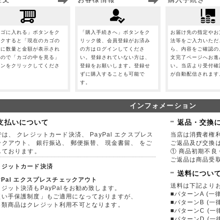
カゴに入れる」ボタンをク
「購入手続きへ」ボタンをク
お届け先の指定やお
ックすると「現在のカゴの
リック後、会員登録がお済み
法等をご入力いただ
」に数量と金額が表示され
の方はログインしてくださ
ら、内容をご確認の
すので「カゴの中を見る」
い。登録されていない方は、
文完了ページへお進
タンをクリックしてくださ
登録をお願いします。登録せ
い。当店より受付確
。
ずに購入することも可能で
が自動配信されます
す。
インフォメーション
支払いについて
返品・交換
は、 クレジットカード決済、 PayPal エクスプレス
当店は消費者権
ックアウト、 銀行振込、 郵便振替、 現金書留、 をご
ご返品及び交換
しております。
① 商品初期不良 
ご返品は商品受取
レジットカード決済
送料につい
yPal エクスプレスチェックアウト
送料は下記より
ジット決済もPayPalをお勧め致します。
■パターンA (一律
買い手保護制度」もご適用になっておりますが、
■パターンB (一
券類商品はクレジット利用不可となります。
■パターンC (一
■パターンD (一