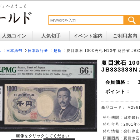
ド」へようこそ
人気コイン
人気切手
イベント案内
ご利用案内
ム
日本紙幣
日本銀行券
趣番
夏目漱石 1000円札 H13年 財務省 JB33
夏目漱石 100
JB333333N
会員価格：
ポイント：
商品コード：
M296
発行機関 : 日本銀
発行年号 : 2001
発行情報 : 発行停
画像をクリックしてください
額面図案 : 夏目漱石