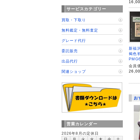
16,0
サービスカテゴリー
買取・下取り
無料鑑定・無料査定
グレード代行
新福沢
委託販売
褐色初
PMG
出品代行
会員価
26,0
関連ショップ
お
営業カレンダー
2026年8月の定休日
日
月
火
水
木
金
土