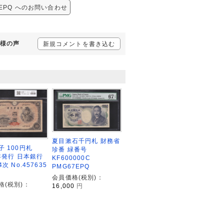
66EPQ へのお問い合わせ
客様の声
新規コメントを書き込む
夏目漱石千円札 財務省
子 100円札
珍番 緑番号
6年発行 日本銀行
KF600000C
次 No.457635
PMG67EPQ
会員価格(税別)：
格(税別)：
16,000
円