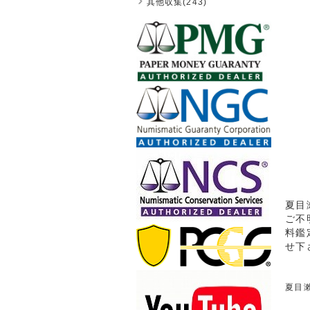
其他収集(243)
夏目
ご不
料鑑
せ下
夏目漱