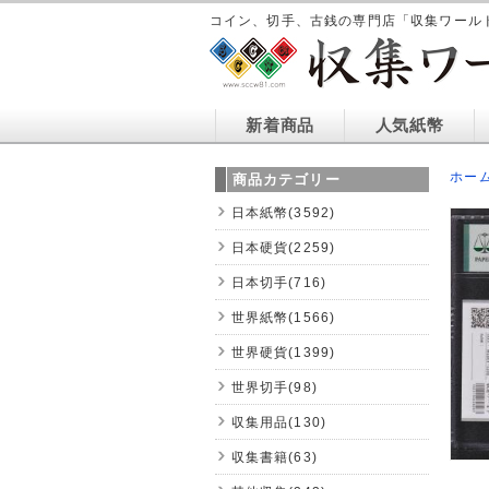
コイン、切手、古銭の専門店「収集ワール
新着商品
人気紙幣
ホー
商品カテゴリー
日本紙幣(3592)
日本硬貨(2259)
日本切手(716)
世界紙幣(1566)
世界硬貨(1399)
世界切手(98)
収集用品(130)
収集書籍(63)