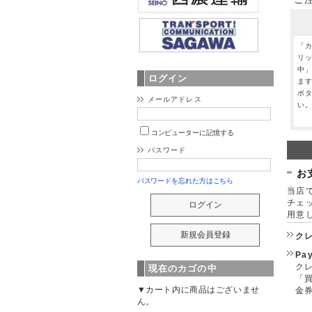
「
リ
中
ログイン
ま
ボ
メールアドレス
い
コンピューターに記憶する
パスワード
お
パスワードを忘れた方はこちら
当店で
チェ
用意
ク
Pa
クレ
現在のカゴの中
「
▼カート内に商品はございませ
金
ん。