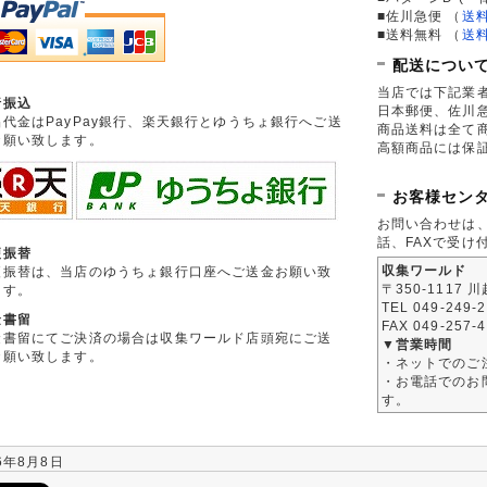
■佐川急便
（
送
■送料無料
（
送
配送につい
当店では下記業
行振込
日本郵便、佐川
品代金はPayPay銀行、楽天銀行とゆうちょ銀行へご送
商品送料は全て
お願い致します。
高額商品には保
お客様セン
お問い合わせは
話、FAXで受け
便振替
収集ワールド
便振替は、当店のゆうちょ銀行口座へご送金お願い致
〒350-1117 
ます。
TEL 049-249-
金書留
FAX 049-257-
金書留にてご決済の場合は収集ワールド店頭宛にご送
▼営業時間
お願い致します。
・ネットでのご
・お電話でのお問
す。
6年8月8日