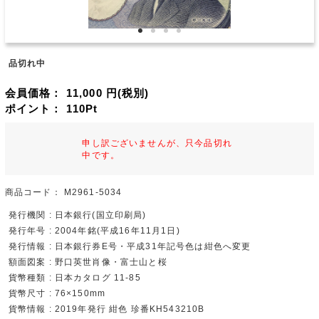
品切れ中
会員価格：
11,000
円(税別)
ポイント：
110
Pt
申し訳ございませんが、只今品切れ
中です。
商品コード：
M2961-5034
発行機関 : 日本銀行(国立印刷局)
発行年号 : 2004年銘(平成16年11月1日)
発行情報 : 日本銀行券E号・平成31年記号色は紺色へ変更
額面図案 : 野口英世肖像・富士山と桜
貨幣種類 : 日本カタログ 11-85
貨幣尺寸 : 76×150mm
貨幣情報 : 2019年発行 紺色 珍番KH543210B