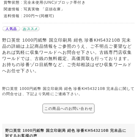
貨幣状態 : 完全未使用(UNC)/ブロック帯付き
関連情報 : 写真実物 「店頭在庫」
送料情報 : 200円〜(同梱可)
人気品
おススメ
野口英世 1000円紙幣 国立印刷局 紺色 珍番KH543210B 完未
品の詳細は上記商品情報をご参照のうえ、ご不明点ご要望など
あれば気軽に収集ワールドへお問合せ下さい。古銭専門店収集
ワールドでは、古銭の無料鑑定、高価買取も行っております。
お持ちの珍番ゾロ目紙幣など、ご売却相談はぜひ収集ワールド
へお任せ下さい。
野口英世 1000円紙幣 国立印刷局 紺色 珍番KH543210B 完未品に関して
の問合せは、下記より気軽にご連絡下さい。
この商品へのお問い合わせ
野口英世 1000円紙幣 国立印刷局 紺色 珍番KH543210B 完未品に
対するお客様の声