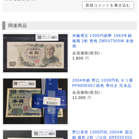
新規コメントを書き込む
関連商品
伊藤博文 1000円紙幣 1963年銘
後期 2桁 青色 ZW507505W 未使
用
会員価格(税別)：
1,800
円
2004年銘 野口 1000円札 キリ番
PF900000J 紺色 帯付き 完未品
会員価格(税別)：
11,000
円
野口英世 1000円札 2004年 国立
銘 褐色 2桁 ゾロ目 SR555555C