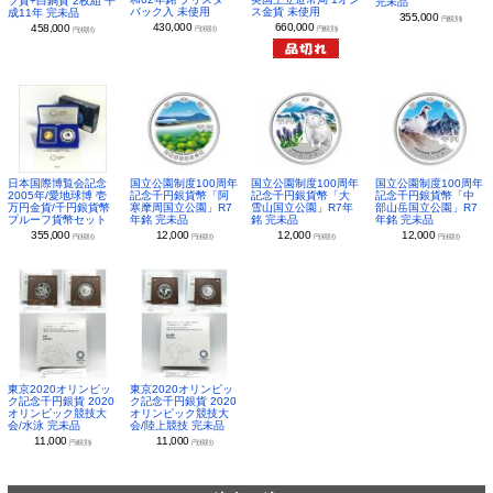
フ貨+白銅貨 2枚組 平
完未品
パック入 未使用
ス金貨 未使用
成11年 完未品
355,000
円(税別)
430,000
660,000
458,000
円(税別)
円(税別)
円(税別)
日本国際博覧会記念
国立公園制度100周年
国立公園制度100周年
国立公園制度100周年
2005年/愛地球博 壱
記念千円銀貨幣「阿
記念千円銀貨幣「大
記念千円銀貨幣「中
万円金貨/千円銀貨幣
寒摩周国立公園」R7
雪山国立公園」R7年
部山岳国立公園」R7
プルーフ貨幣セット
年銘 完未品
銘 完未品
年銘 完未品
355,000
12,000
12,000
12,000
円(税別)
円(税別)
円(税別)
円(税別)
東京2020オリンピッ
東京2020オリンピッ
ク記念千円銀貨 2020
ク記念千円銀貨 2020
オリンピック競技大
オリンピック競技大
会/水泳 完未品
会/陸上競技 完未品
11,000
11,000
円(税別)
円(税別)