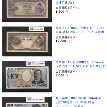
流通済み美品
会員価格(税別)：
1,600
円
聖徳万札/10000円/聖徳太子 1958
年銘 後期 2桁 JL068969K 未使用
会員価格(税別)：
12,000
円
北里柴三郎 新1000円札 2024年銘
珍番 AD111115/完未品/新紙幣記念
会員価格(税別)：
8,000
円
野口英世 1000円紙幣 2004年銘
(国立印刷局) 2桁/早番 紺色
JH000705F 完未品