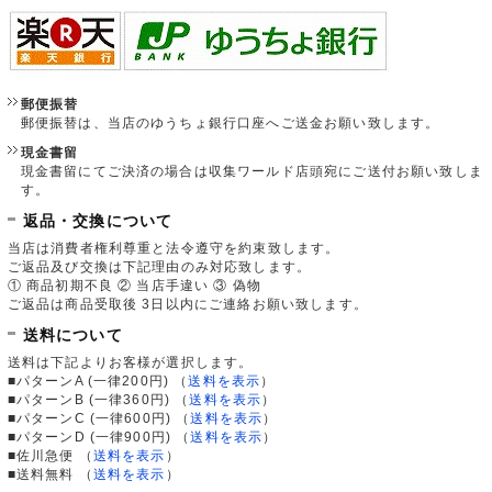
郵便振替
郵便振替は、当店のゆうちょ銀行口座へご送金お願い致します。
現金書留
現金書留にてご決済の場合は収集ワールド店頭宛にご送付お願い致しま
す。
返品・交換について
当店は消費者権利尊重と法令遵守を約束致します。
ご返品及び交換は下記理由のみ対応致します。
① 商品初期不良 ② 当店手違い ③ 偽物
ご返品は商品受取後 3日以内にご連絡お願い致します。
送料について
送料は下記よりお客様が選択します。
■パターンA (一律200円)
（
送料を表示
）
■パターンB (一律360円)
（
送料を表示
）
■パターンC (一律600円)
（
送料を表示
）
■パターンD (一律900円)
（
送料を表示
）
■佐川急便
（
送料を表示
）
■送料無料
（
送料を表示
）