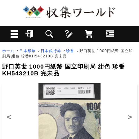
ホーム
日本紙幣
日本銀行券
珍番
野口英世 1000円紙幣 国立印
刷局 紺色 珍番KH543210B 完未品
野口英世 1000円紙幣 国立印刷局 紺色 珍番
KH543210B 完未品
<
>