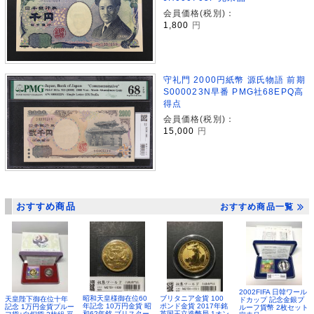
会員価格(税別)：
1,800
円
守礼門 2000円紙幣 源氏物語 前期
S000023N早番 PMG社68EPQ高
得点
会員価格(税別)：
15,000
円
おすすめ商品
おすすめ商品一覧
2002FIFA 日韓ワール
昭和天皇様御在位60
ブリタニア金貨 100
天皇陛下御在位十年
ドカップ 記念金銀プ
年記念 10万円金貨 昭
ポンド金貨 2017年銘
記念 1万円金貨プルー
ルーフ貨幣 2枚セット
和62年銘 ブリスター
英国王立造幣局 1オン