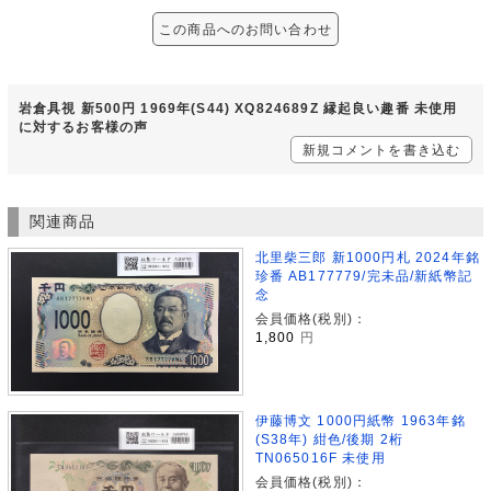
この商品へのお問い合わせ
岩倉具視 新500円 1969年(S44) XQ824689Z 縁起良い趣番 未使用
に対するお客様の声
新規コメントを書き込む
関連商品
北里柴三郎 新1000円札 2024年銘
珍番 AB177779/完未品/新紙幣記
念
会員価格(税別)：
1,800
円
伊藤博文 1000円紙幣 1963年銘
(S38年) 紺色/後期 2桁
TN065016F 未使用
会員価格(税別)：