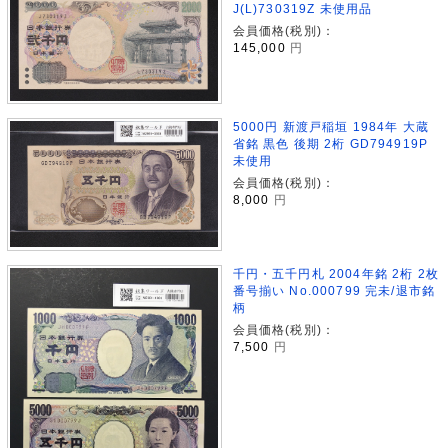
J(L)730319Z 未使用品
会員価格(税別)：
145,000
円
5000円 新渡戸稲垣 1984年 大蔵
省銘 黒色 後期 2桁 GD794919P
未使用
会員価格(税別)：
8,000
円
千円・五千円札 2004年銘 2桁 2枚
番号揃い No.000799 完未/退市銘
柄
会員価格(税別)：
7,500
円