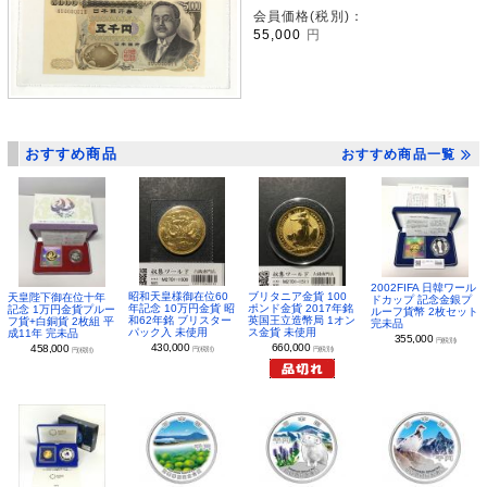
会員価格(税別)：
55,000
円
おすすめ商品
おすすめ商品一覧
2002FIFA 日韓ワール
昭和天皇様御在位60
ブリタニア金貨 100
天皇陛下御在位十年
ドカップ 記念金銀プ
年記念 10万円金貨 昭
ポンド金貨 2017年銘
記念 1万円金貨プルー
ルーフ貨幣 2枚セット
和62年銘 ブリスター
英国王立造幣局 1オン
フ貨+白銅貨 2枚組 平
完未品
パック入 未使用
ス金貨 未使用
成11年 完未品
355,000
円(税別)
430,000
660,000
458,000
円(税別)
円(税別)
円(税別)