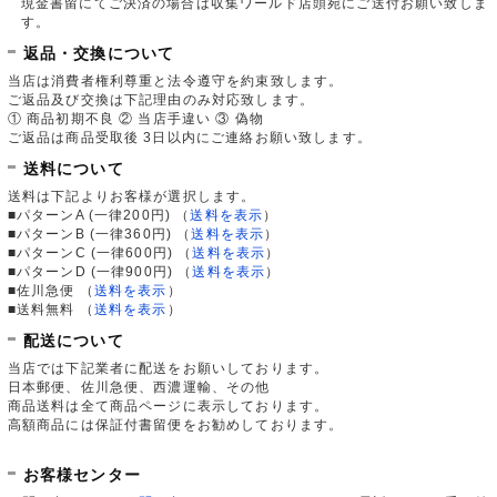
現金書留にてご決済の場合は収集ワールド店頭宛にご送付お願い致しま
す。
返品・交換について
当店は消費者権利尊重と法令遵守を約束致します。
ご返品及び交換は下記理由のみ対応致します。
① 商品初期不良 ② 当店手違い ③ 偽物
ご返品は商品受取後 3日以内にご連絡お願い致します。
送料について
送料は下記よりお客様が選択します。
■パターンA (一律200円)
（
送料を表示
）
■パターンB (一律360円)
（
送料を表示
）
■パターンC (一律600円)
（
送料を表示
）
■パターンD (一律900円)
（
送料を表示
）
■佐川急便
（
送料を表示
）
■送料無料
（
送料を表示
）
配送について
当店では下記業者に配送をお願いしております。
日本郵便、佐川急便、西濃運輸、その他
商品送料は全て商品ページに表示しております。
高額商品には保証付書留便をお勧めしております。
お客様センター