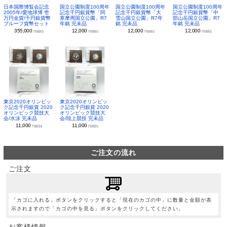
日本国際博覧会記念
国立公園制度100周年
国立公園制度100周年
国立公園制度100周年
2005年/愛地球博 壱
記念千円銀貨幣「阿
記念千円銀貨幣「大
記念千円銀貨幣「中
万円金貨/千円銀貨幣
寒摩周国立公園」R7
雪山国立公園」R7年
部山岳国立公園」R7
プルーフ貨幣セット
年銘 完未品
銘 完未品
年銘 完未品
355,000
12,000
12,000
12,000
円(税別)
円(税別)
円(税別)
円(税別)
東京2020オリンピッ
東京2020オリンピッ
ク記念千円銀貨 2020
ク記念千円銀貨 2020
オリンピック競技大
オリンピック競技大
会/水泳 完未品
会/陸上競技 完未品
11,000
11,000
円(税別)
円(税別)
ご注文の流れ
ご注文
「カゴに入れる」ボタンをクリックすると「現在のカゴの中」に数量と金額が表
示されますので「カゴの中を見る」ボタンをクリックしてください。