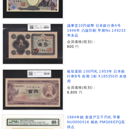
議事堂10円紙幣 日本銀行券A号
1946年 凸版印刷 早期No.149233
準未品
会員価格(税別)：
800
円
板垣退助 100円札 1953年 日本銀
行券B号 前期 1桁 X185350D 未使
用
会員価格(税別)：
8,800
円
1984年銘 新渡戸五千円札 早番
NU000001K 褐色 PMG68EPQ高
得点