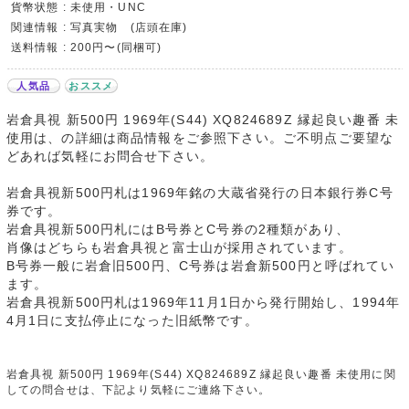
貨幣状態 : 未使用・UNC
関連情報 : 写真実物 (店頭在庫)
送料情報 : 200円〜(同梱可)
人気品
おススメ
岩倉具視 新500円 1969年(S44) XQ824689Z 縁起良い趣番 未
使用は、の詳細は商品情報をご参照下さい。ご不明点ご要望な
どあれば気軽にお問合せ下さい。
岩倉具視新500円札は1969年銘の大蔵省発行の日本銀行券C号
券です。
岩倉具視新500円札にはB号券とC号券の2種類があり、
肖像はどちらも岩倉具視と富士山が採用されています。
B号券一般に岩倉旧500円、C号券は岩倉新500円と呼ばれてい
ます。
岩倉具視新500円札は1969年11月1日から発行開始し、1994年
4月1日に支払停止になった旧紙幣です。
岩倉具視 新500円 1969年(S44) XQ824689Z 縁起良い趣番 未使用に関
しての問合せは、下記より気軽にご連絡下さい。