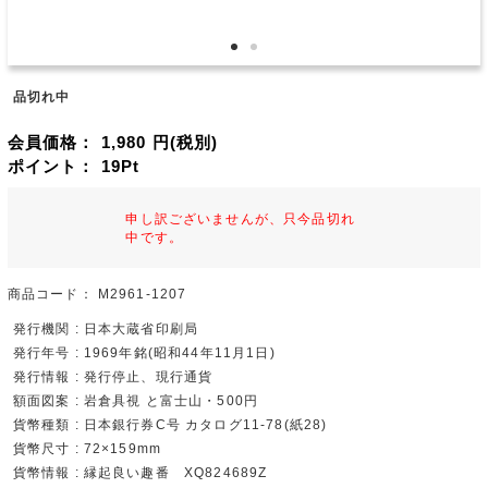
品切れ中
会員価格：
1,980
円(税別)
ポイント：
19
Pt
申し訳ございませんが、只今品切れ
中です。
商品コード：
M2961-1207
発行機関 : 日本大蔵省印刷局
発行年号 : 1969年銘(昭和44年11月1日)
発行情報 : 発行停止、現行通貨
額面図案 : 岩倉具視 と富士山・500円
貨幣種類 : 日本銀行券C号 カタログ11-78(紙28)
貨幣尺寸 : 72×159mm
貨幣情報 : 縁起良い趣番 XQ824689Z