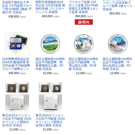
昭和天皇様御在位60
ブリタニア金貨 100
天皇陛下御在位十年
ドカップ 記念金銀プ
年記念 10万円金貨 昭
ポンド金貨 2017年銘
記念 1万円金貨プルー
ルーフ貨幣 2枚セット
和62年銘 ブリスター
英国王立造幣局 1オン
フ貨+白銅貨 2枚組 平
完未品
パック入 未使用
ス金貨 未使用
成11年 完未品
355,000
円(税別)
430,000
660,000
458,000
円(税別)
円(税別)
円(税別)
日本国際博覧会記念
国立公園制度100周年
国立公園制度100周年
国立公園制度100周年
2005年/愛地球博 壱
記念千円銀貨幣「阿
記念千円銀貨幣「大
記念千円銀貨幣「中
万円金貨/千円銀貨幣
寒摩周国立公園」R7
雪山国立公園」R7年
部山岳国立公園」R7
プルーフ貨幣セット
年銘 完未品
銘 完未品
年銘 完未品
355,000
12,000
12,000
12,000
円(税別)
円(税別)
円(税別)
円(税別)
東京2020オリンピッ
東京2020オリンピッ
ク記念千円銀貨 2020
ク記念千円銀貨 2020
オリンピック競技大
オリンピック競技大
会/水泳 完未品
会/陸上競技 完未品
11,000
11,000
円(税別)
円(税別)