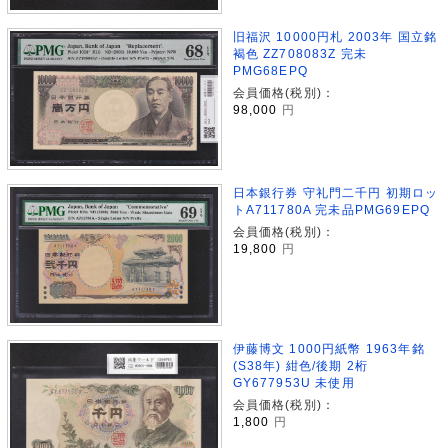
旧福沢 10000円札 2003年 国立銘
褐色 ZZ708083Z 完未
PMG68EPQ
会員価格(税別)：
98,000
円
日本銀行券 守礼門二千円 初期ロッ
トA711780A 完未品PMG69EPQ
会員価格(税別)：
19,800
円
伊藤博文 1000円紙幣 1963年銘
(S38年) 紺色/後期 2桁
GY677953U 未使用
会員価格(税別)：
1,800
円