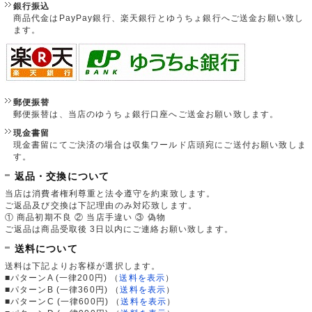
銀行振込
商品代金はPayPay銀行、楽天銀行とゆうちょ銀行へご送金お願い致し
ます。
郵便振替
郵便振替は、当店のゆうちょ銀行口座へご送金お願い致します。
現金書留
現金書留にてご決済の場合は収集ワールド店頭宛にご送付お願い致しま
す。
返品・交換について
当店は消費者権利尊重と法令遵守を約束致します。
ご返品及び交換は下記理由のみ対応致します。
① 商品初期不良 ② 当店手違い ③ 偽物
ご返品は商品受取後 3日以内にご連絡お願い致します。
送料について
送料は下記よりお客様が選択します。
■パターンA (一律200円)
（
送料を表示
）
■パターンB (一律360円)
（
送料を表示
）
■パターンC (一律600円)
（
送料を表示
）