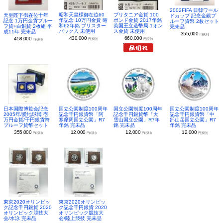
2002FIFA 日韓ワール
昭和天皇様御在位60
ブリタニア金貨 100
天皇陛下御在位十年
ドカップ 記念金銀プ
年記念 10万円金貨 昭
ポンド金貨 2017年銘
記念 1万円金貨プルー
ルーフ貨幣 2枚セット
和62年銘 ブリスター
英国王立造幣局 1オン
フ貨+白銅貨 2枚組 平
完未品
パック入 未使用
ス金貨 未使用
成11年 完未品
355,000
円(税別)
430,000
660,000
458,000
円(税別)
円(税別)
円(税別)
日本国際博覧会記念
国立公園制度100周年
国立公園制度100周年
国立公園制度100周年
2005年/愛地球博 壱
記念千円銀貨幣「阿
記念千円銀貨幣「大
記念千円銀貨幣「中
万円金貨/千円銀貨幣
寒摩周国立公園」R7
雪山国立公園」R7年
部山岳国立公園」R7
プルーフ貨幣セット
年銘 完未品
銘 完未品
年銘 完未品
355,000
12,000
12,000
12,000
円(税別)
円(税別)
円(税別)
円(税別)
東京2020オリンピッ
東京2020オリンピッ
ク記念千円銀貨 2020
ク記念千円銀貨 2020
オリンピック競技大
オリンピック競技大
会/水泳 完未品
会/陸上競技 完未品