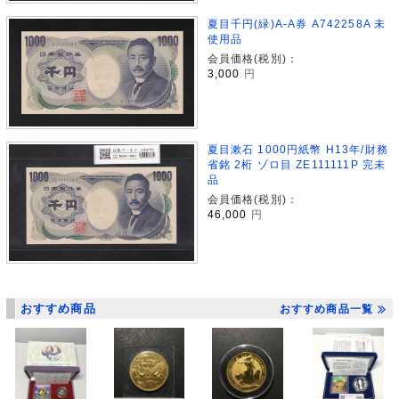
夏目千円(緑)A-A券 A742258A 未
使用品
会員価格(税別)：
3,000
円
夏目漱石 1000円紙幣 H13年/財務
省銘 2桁 ゾロ目 ZE111111P 完未
品
会員価格(税別)：
46,000
円
おすすめ商品
おすすめ商品一覧