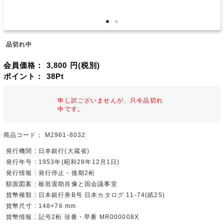
品切れ中
会員価格：
3,800
円(税別)
ポイント：
38
Pt
申し訳ございませんが、只今品切れ
中です。
商品コード：
M2961-8032
発行機関 : 日本銀行(大蔵省)
発行年号 : 1953年(昭和28年12月1日)
発行情報 : 発行停止・後期2桁
額面図案 : 板垣退助肖像と国会議事堂
貨幣種類 : 日本銀行券B号 日本カタログ 11-74(紙25)
貨幣尺寸 : 148×76 mm
貨幣情報 : 記号2桁 珍番・早番 MR000008X