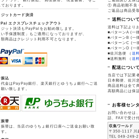
しております。
① 商品初期不良 
ご返品は商品受取
レジットカード決済
送料につい
yPal エクスプレスチェックアウト
送料は下記より
ジット決済もPayPalをお勧め致します。
■パターンA (一律
買い手保護制度」もご適用になっておりますが、
■パターンB (一
券類商品はクレジット利用不可となります。
■パターンC (一
■パターンD (一
■佐川急便
（
送
■送料無料
（
送
配送につい
当店では下記業
行振込
日本郵便、佐川
品代金はPayPay銀行、楽天銀行とゆうちょ銀行へご送
商品送料は全て
お願い致します。
高額商品には保
お客様セン
お問い合わせは
話、FAXで受け
便振替
収集ワールド
便振替は、当店のゆうちょ銀行口座へご送金お願い致
〒350-1117 
ます。
TEL 049-249-