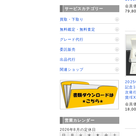
会員価
サービスカテゴリー
79,8
買取・下取り
無料鑑定・無料査定
グレード代行
委託販売
出品代行
関連ショップ
202
記念1
次発
貨/E
会員価
18,0
営業カレンダー
2026年8月の定休日
日
月
火
水
木
金
土