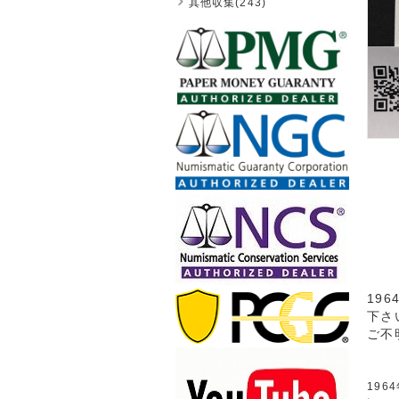
其他収集(243)
19
下さ
ご不
196