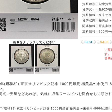
貨幣種類 : 記念貨幣 
貨幣尺寸 : 銀925/
貨幣情報 : 東京オ
貨幣状態 : 極美品
関連情報 : 写真実
送料情報 : 200円
画像をクリックしてください
BEST
SALE
ご覧
す｡
当商
64年(昭和39) 東京オリンピック記念 1000円銀貨 極美品〜未使用
い。
明点ご要望などあれば、気軽に収集ワールドへお問合せして頂け
4年(昭和39) 東京オリンピック記念 1000円銀貨 極美品〜未使用-866