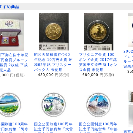
すすめ商品
200
昭和天皇様御在位60
ブリタニア金貨 100
陛下御在位十年記
ドカ
年記念 10万円金貨 昭
ポンド金貨 2017年銘
万円金貨プルーフ
ルー
和62年銘 ブリスター
英国王立造幣局 1オン
銅貨 2枚組 平成
完未
パック入 未使用
ス金貨 未使用
 完未品
35
430,000
円(税別)
660,000
円(税別)
8,000
円(税別)
園制度100周年
国立公園制度100周年
国立公園制度100周年
千円銀貨幣「阿寒
記念千円銀貨幣「大雪
記念千円銀貨幣「中部
東京