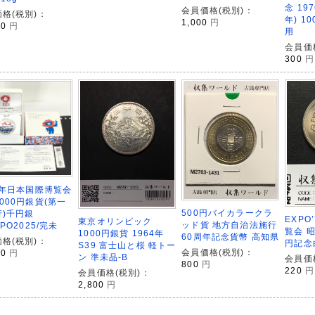
念 19
会員価格(税別)：
格(税別)：
年) 1
1,000
円
00
円
用
会員価
300
円
5年日本国際博覧会
000円銀貨(第一
500円バイカラークラ
行)千円銀
EXPO
東京オリンピック
ッド貨 地方自治法施行
XPO2025/完未
覧会 昭
1000円銀貨 1964年
60周年記念貨幣 高知県
格(税別)：
円記念
S39 富士山と桜 軽トー
会員価格(税別)：
00
円
ン 準未品-B
会員価
800
円
220
円
会員価格(税別)：
2,800
円