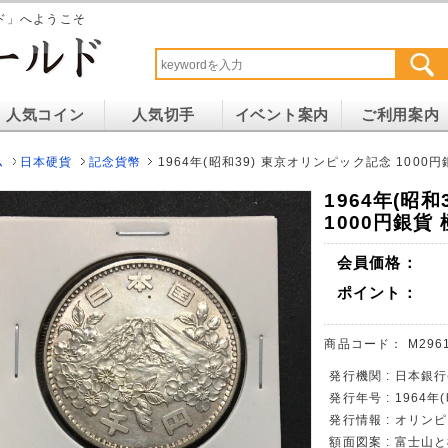
ド」へようこそ
人気コイン
人気切手
イベント案内
ご利用案内
ム
日本硬貨
記念貨幣
1964年(昭和39) 東京オリンピック記念 1000円
1964年(昭
1000円銀貨
会員価格：
ポイント：
商品コード：
M296
発行機関 : 日本銀
発行年号 : 1964年
発行情報 : オリン
額面図案 : 富士山