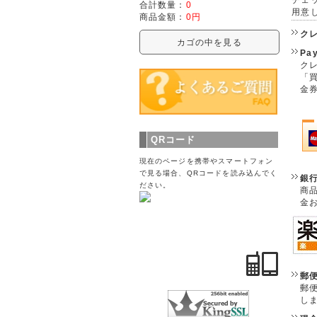
合計数量：
0
用意
商品金額：
0円
ク
カゴの中を見る
Pa
クレ
「
金
QRコード
現在のページを携帯やスマートフォン
で見る場合、QRコードを読み込んでく
銀
ださい。
商
金
郵
郵
し