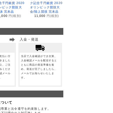
念千円銀貨 2020
ク記念千円銀貨 2020
ンピック競技大
オリンピック競技大
水泳 完未品
会/陸上競技 完未品
1,000
円(税別)
11,000
円(税別)
入金・発送
支払い方
当店で入金確認ができ次第、
きました
入金確認メールを配信すると
上、ご注
ともに商品の発送準備を進
みくださ
め、発送が完了しましたら、
認メール
メールでお知らせいたしま
。
す。
について
利尊重と法令遵守を約束致します。
は下記理由のみ対応致します。