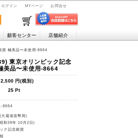
ログイン
MYページ
お問合せ
顧客センター
店舗紹介
銀貨 極美品〜未使用-8664
和39) 東京オリンピック記念
 極美品〜未使用-8664
2,500
円(税別)
25
Pt
1-8664
行(大蔵省造幣局)
(昭和39年 10月2日)
ピック記念銀貨
と桜