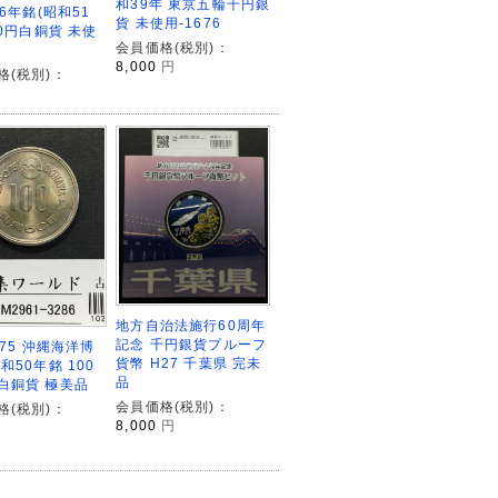
和39年 東京五輪千円銀
76年銘(昭和51
貨 未使用-1676
00円白銅貨 未使
会員価格(税別)：
8,000
円
格(税別)：
地方自治法施行60周年
記念 千円銀貨プルーフ
’75 沖縄海洋博
貨幣 H27 千葉県 完未
和50年銘 100
品
白銅貨 極美品
会員価格(税別)：
格(税別)：
8,000
円