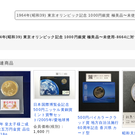
1964年(昭和39) 東京オリンピック記念 1000円銀貨 極美品〜未
64年(昭和39) 東京オリンピック記念 1000円銀貨 極美品〜未使用-8664
連商品
日本国際博覧会記念
500円ニッケル黄銅貨
ミント貨幣セッ
500円バイカラークラ
ト/2005年/愛地球博
ッド貨 地方自治法施行
年 皇太子様ご成
会員価格(税別)：
60周年記念 香川県 カ
念五万円金貨 品位
1,600
円
ード型
昭和天
/18g