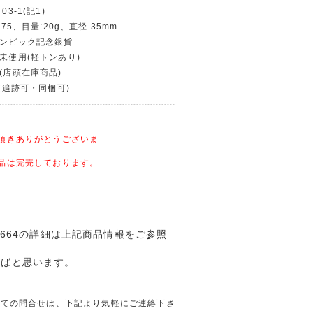
03-1(記1)
銅75、目量:20g、直径 35mm
リンピック記念銀貨
〜未使用(軽トンあり)
物(店頭在庫商品)
〜(追跡可・同梱可)
頂きありがとうございま
品は完売しております。
-8664の詳細は上記商品情報をご参照
ればと思います。
4に関しての問合せは、下記より気軽にご連絡下さ