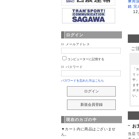
摩周
銘 完
12
ログイン
メールアドレス
ご
コンピューターに記憶する
パスワード
「
リ
中
パスワードを忘れた方はこちら
ま
ボ
い
現在のカゴの中
お
▼カート内に商品はございませ
当店で
ん。
チェ