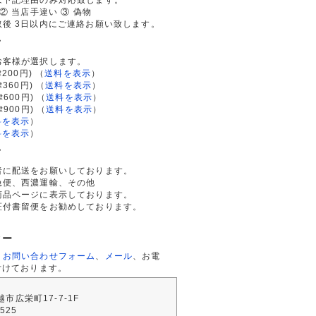
② 当店手違い ③ 偽物
後 3日以内にご連絡お願い致します。
て
お客様が選択します。
200円)
（
送料を表示
）
律360円)
（
送料を表示
）
律600円)
（
送料を表示
）
律900円)
（
送料を表示
）
料を表示
）
料を表示
）
て
者に配送をお願いしております。
急便、西濃運輸、その他
商品ページに表示しております。
証付書留便をお勧めしております。
ター
、
お問い合わせフォーム
、
メール
、お電
付けております。
川越市広栄町17-7-1F
2525