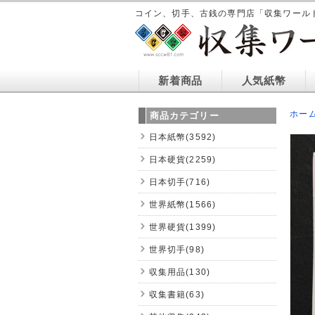
コイン、切手、古銭の専門店「収集ワール
新着商品
人気紙幣
ホー
商品カテゴリー
日本紙幣(3592)
日本硬貨(2259)
日本切手(716)
世界紙幣(1566)
世界硬貨(1399)
世界切手(98)
収集用品(130)
収集書籍(63)