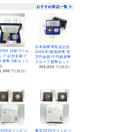
おすすめ商品一覧
日本国際博覧会記念
2FIFA 日韓ワール
2005年/愛地球博 壱
ップ 記念金銀プ
万円金貨/千円銀貨幣
フ貨幣 2枚セット
プルーフ貨幣セット
品
355,000
円(税別)
5,000
円(税別)
2020オリンピッ
東京2020オリンピッ