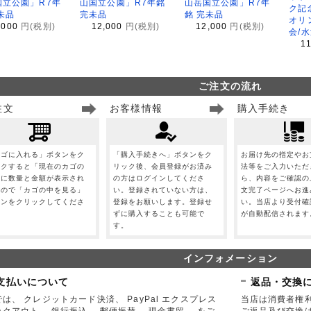
国立公園」R7年
山国立公園」R7年銘
山岳国立公園」R7年
ク記
未品
完未品
銘 完未品
オリ
,000
円(税別)
12,000
円(税別)
12,000
円(税別)
会/
1
ご注文の流れ
注文
お客様情報
購入手続き
カゴに入れる」ボタンをク
「購入手続きへ」ボタンをク
お届け先の指定やお
ックすると「現在のカゴの
リック後、会員登録がお済み
法等をご入力いただ
」に数量と金額が表示され
の方はログインしてくださ
ら、内容をご確認の
すので「カゴの中を見る」
い。登録されていない方は、
文完了ページへお進
タンをクリックしてくださ
登録をお願いします。登録せ
い。当店より受付確
。
ずに購入することも可能で
が自動配信されます
す。
インフォメーション
支払いについて
返品・交換
は、 クレジットカード決済、 PayPal エクスプレス
当店は消費者権
ックアウト、 銀行振込、 郵便振替、 現金書留、 をご
ご返品及び交換