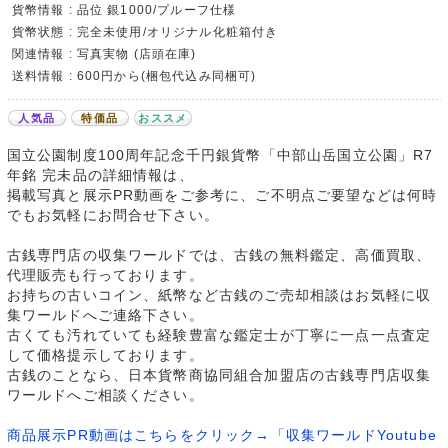
貨幣情報 : 品位 銀1000/プルーフ仕様
貨幣状態 : 完全未使用/オリジナル化粧箱付き
関連情報 : 写真実物 (店頭在庫)
送料情報 : 600円から(梱包代込み同梱可)
人気品
特価品
おススメ
国立公園制度100周年記念千円銀貨幣「中部山岳国立公園」R7
年銘 完未品の詳細情報は、
掲載写真と展示PR動画をご参考に、ご不明点ご要望などは何時
でもお気軽にお問合せ下さい。
古銭専門店の収集ワールドでは、古銭の無料鑑定、高価買取、
代理販売も行っております。
お持ちの古いコイン、紙幣など古銭のご売却相談はお気軽に収
集ワールドへご連絡下さい。
古くても汚れていても経験豊富な鑑定士が丁寧に一点一点査定
して価格提示しております。
古銭のことなら、日本貨幣商協同組合加盟店の古銭専門店収集
ワールドへご相談ください。
商品展示PR動画はこちらをクリック→「収集ワールドYoutube