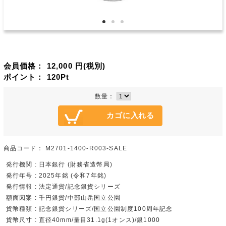
会員価格：
12,000
円(税別)
ポイント：
120
Pt
数量：
商品コード：
M2701-1400-R003-SALE
発行機関 : 日本銀行 (財務省造幣局)
発行年号 : 2025年銘 (令和7年銘)
発行情報 : 法定通貨/記念銀貨シリーズ
額面図案 : 千円銀貨/中部山岳国立公園
貨幣種類 : 記念銀貨シリーズ/国立公園制度100周年記念
貨幣尺寸 : 直径40mm/量目31.1g(1オンス)/銀1000