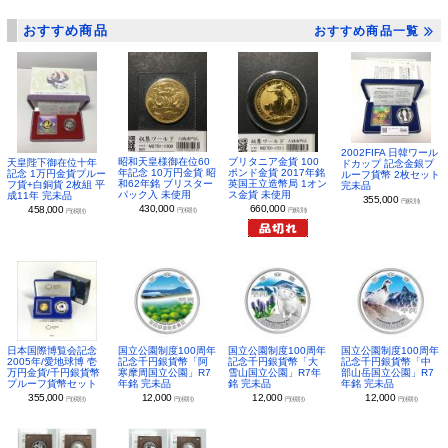
おすすめ商品
おすすめ商品一覧
2002FIFA 日韓ワール
昭和天皇様御在位60
ブリタニア金貨 100
天皇陛下御在位十年
ドカップ 記念金銀プ
年記念 10万円金貨 昭
ポンド金貨 2017年銘
記念 1万円金貨プルー
ルーフ貨幣 2枚セット
和62年銘 ブリスター
英国王立造幣局 1オン
フ貨+白銅貨 2枚組 平
完未品
パック入 未使用
ス金貨 未使用
成11年 完未品
355,000
円(税別)
430,000
660,000
458,000
円(税別)
円(税別)
円(税別)
日本国際博覧会記念
国立公園制度100周年
国立公園制度100周年
国立公園制度100周年
2005年/愛地球博 壱
記念千円銀貨幣「阿
記念千円銀貨幣「大
記念千円銀貨幣「中
万円金貨/千円銀貨幣
寒摩周国立公園」R7
雪山国立公園」R7年
部山岳国立公園」R7
プルーフ貨幣セット
年銘 完未品
銘 完未品
年銘 完未品
355,000
12,000
12,000
12,000
円(税別)
円(税別)
円(税別)
円(税別)