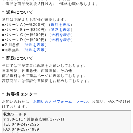
ご返品は商品受取後 3日以内にご連絡お願い致します。
送料について
送料は下記よりお客様が選択します。
■パターンA (一律200円)
（
送料を表示
）
■パターンB (一律360円)
（
送料を表示
）
■パターンC (一律600円)
（
送料を表示
）
■パターンD (一律900円)
（
送料を表示
）
■佐川急便
（
送料を表示
）
■送料無料
（
送料を表示
）
配送について
当店では下記業者に配送をお願いしております。
日本郵便、佐川急便、西濃運輸、その他
商品送料は全て商品ページに表示しております。
高額商品には保証付書留便をお勧めしております。
お客様センター
お問い合わせは、
お問い合わせフォーム
、
メール
、お電話、FAXで受け付
けております。
収集ワールド
〒350-1117 川越市広栄町17-7-1F
TEL 049-249-2525
FAX 049-257-4989