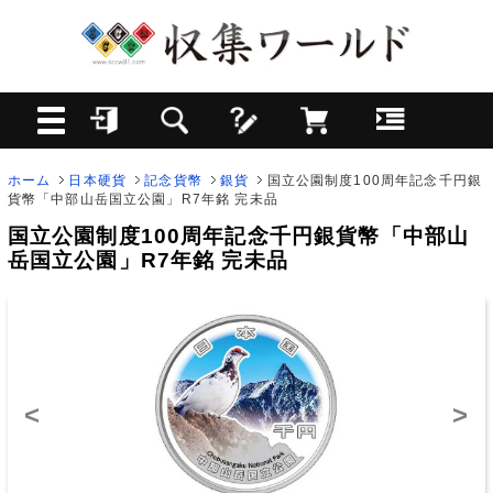
ホーム
日本硬貨
記念貨幣
銀貨
国立公園制度100周年記念千円銀
貨幣「中部山岳国立公園」R7年銘 完未品
国立公園制度100周年記念千円銀貨幣「中部山
岳国立公園」R7年銘 完未品
<
>