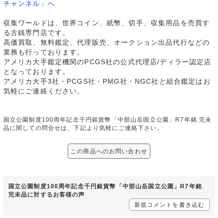
チャンネル」へ
収集ワールドは、世界コイン、紙幣、切手、収集用品を売買す
る古銭専門店です。
高価買取、無料鑑定、代理販売、オークション出品代行などの
業務も行っております。
アメリカ大手鑑定機関のPCGS社の公式代理店/ディラー認定店
となっております。
アメリカ大手3社・PCGS社・PMG社・NGC社と組合鑑定はお
気軽にご連絡ください。
国立公園制度100周年記念千円銀貨幣「中部山岳国立公園」R7年銘 完未
品に関しての問合せは、下記より気軽にご連絡下さい。
この商品へのお問い合わせ
国立公園制度100周年記念千円銀貨幣「中部山岳国立公園」R7年銘
完未品に対するお客様の声
新規コメントを書き込む