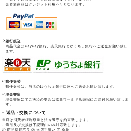
金券類商品はクレジット利用不可となります。
銀行振込
商品代金はPayPay銀行、楽天銀行とゆうちょ銀行へご送金お願い致し
ます。
郵便振替
郵便振替は、当店のゆうちょ銀行口座へご送金お願い致します。
現金書留
現金書留にてご決済の場合は収集ワールド店頭宛にご送付お願い致しま
す。
返品・交換について
当店は消費者権利尊重と法令遵守を約束致します。
ご返品及び交換は下記理由のみ対応致します。
① 商品初期不良 ② 当店手違い ③ 偽物