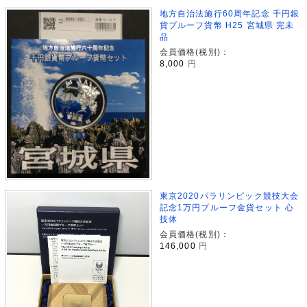
地方自治法施行60周年記念 千円銀
貨プルーフ貨幣 H25 宮城県 完未
品
会員価格(税別)：
8,000
円
東京2020パラリンピック競技大会
記念1万円プルーフ金貨セット 心
技体
会員価格(税別)：
146,000
円