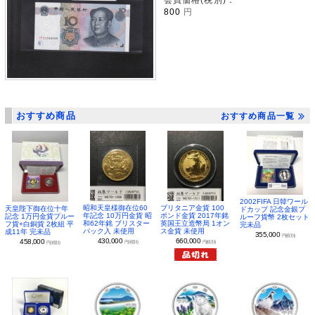
800
円
おすすめ商品
おすすめ商品一覧
2002FIFA 日韓ワール
昭和天皇様御在位60
ブリタニア金貨 100
天皇陛下御在位十年
ドカップ 記念金銀プ
年記念 10万円金貨 昭
ポンド金貨 2017年銘
記念 1万円金貨プルー
ルーフ貨幣 2枚セット
和62年銘 ブリスター
英国王立造幣局 1オン
フ貨+白銅貨 2枚組 平
完未品
パック入 未使用
ス金貨 未使用
成11年 完未品
355,000
円(税別)
430,000
660,000
458,000
円(税別)
円(税別)
円(税別)