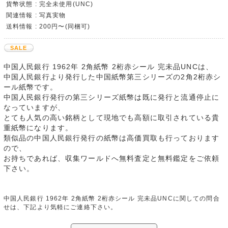
貨幣状態 : 完全未使用(UNC)
関連情報 : 写真実物
送料情報 : 200円〜(同梱可)
SALE
中国人民銀行 1962年 2角紙幣 2桁赤シール 完未品UNCは、
中国人民銀行より発行した中国紙幣第三シリーズの2角2桁赤シ
ール紙幣です。
中国人民銀行発行の第三シリーズ紙幣は既に発行と流通停止に
なっていますが、
とても人気の高い銘柄として現地でも高額に取引されている貴
重紙幣になります。
類似品の中国人民銀行発行の紙幣は高価買取も行っております
ので、
お持ちであれば、収集ワールドへ無料査定と無料鑑定をご依頼
下さい。
中国人民銀行 1962年 2角紙幣 2桁赤シール 完未品UNCに関しての問合
せは、下記より気軽にご連絡下さい。