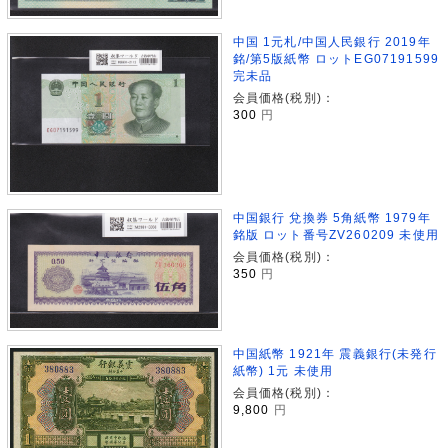
中国 1元札/中国人民銀行 2019年
銘/第5版紙幣 ロットEG07191599
完未品
会員価格(税別)：
300
円
中国銀行 兌換券 5角紙幣 1979年
銘版 ロット番号ZV260209 未使用
会員価格(税別)：
350
円
中国紙幣 1921年 震義銀行(未発行
紙幣) 1元 未使用
会員価格(税別)：
9,800
円