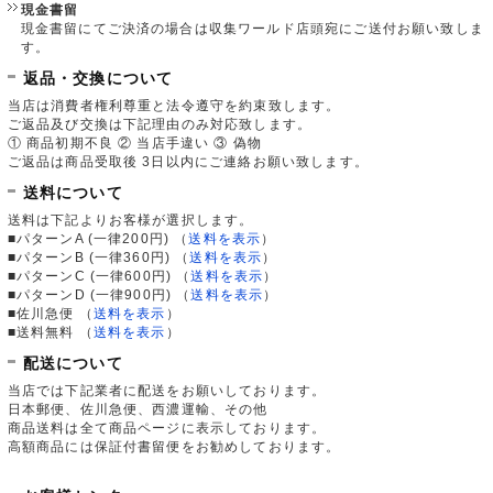
現金書留
現金書留にてご決済の場合は収集ワールド店頭宛にご送付お願い致しま
す。
返品・交換について
当店は消費者権利尊重と法令遵守を約束致します。
ご返品及び交換は下記理由のみ対応致します。
① 商品初期不良 ② 当店手違い ③ 偽物
ご返品は商品受取後 3日以内にご連絡お願い致します。
送料について
送料は下記よりお客様が選択します。
■パターンA (一律200円)
（
送料を表示
）
■パターンB (一律360円)
（
送料を表示
）
■パターンC (一律600円)
（
送料を表示
）
■パターンD (一律900円)
（
送料を表示
）
■佐川急便
（
送料を表示
）
■送料無料
（
送料を表示
）
配送について
当店では下記業者に配送をお願いしております。
日本郵便、佐川急便、西濃運輸、その他
商品送料は全て商品ページに表示しております。
高額商品には保証付書留便をお勧めしております。