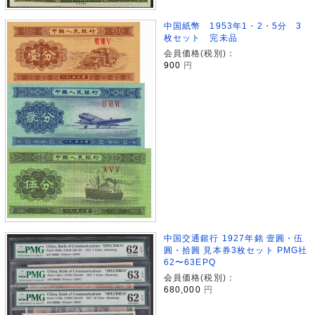
中国紙幣 1953年1・2・5分 3
枚セット 完未品
会員価格(税別)：
900
円
中国交通銀行 1927年銘 壹圓・伍
圓・拾圓 見本券3枚セット PMG社
62〜63EPQ
会員価格(税別)：
680,000
円