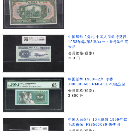
中国紙幣 2分札 中国人民銀行発行
1953年銘/第3版/ロット番号3桁 完
未品
会員価格(税別)：
200
円
中国紙幣 1980年2角 珍番
XI00000685 PMG65EPQ鑑定済
会員価格(税別)：
3,800
円
中国人民銀行 10元紙幣 1999年銘
毛沢東像 IF33566089 未使用
会員価格(税別)：