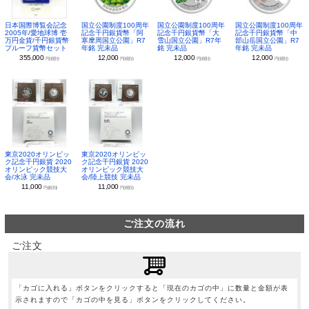
日本国際博覧会記念
国立公園制度100周年
国立公園制度100周年
国立公園制度100周年
2005年/愛地球博 壱
記念千円銀貨幣「阿
記念千円銀貨幣「大
記念千円銀貨幣「中
万円金貨/千円銀貨幣
寒摩周国立公園」R7
雪山国立公園」R7年
部山岳国立公園」R7
プルーフ貨幣セット
年銘 完未品
銘 完未品
年銘 完未品
355,000
12,000
12,000
12,000
円(税別)
円(税別)
円(税別)
円(税別)
東京2020オリンピッ
東京2020オリンピッ
ク記念千円銀貨 2020
ク記念千円銀貨 2020
オリンピック競技大
オリンピック競技大
会/水泳 完未品
会/陸上競技 完未品
11,000
11,000
円(税別)
円(税別)
ご注文の流れ
ご注文
「カゴに入れる」ボタンをクリックすると「現在のカゴの中」に数量と金額が表
示されますので「カゴの中を見る」ボタンをクリックしてください。