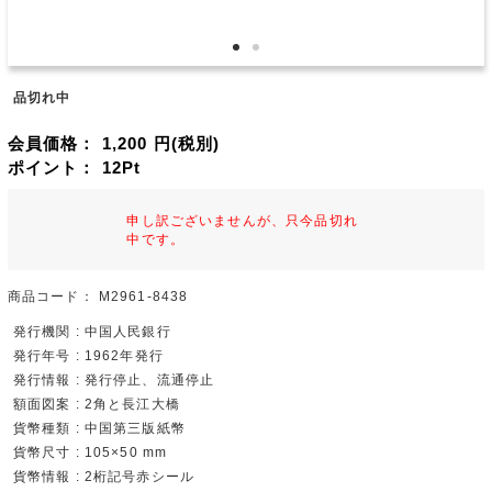
品切れ中
会員価格：
1,200
円(税別)
ポイント：
12
Pt
申し訳ございませんが、只今品切れ
中です。
商品コード：
M2961-8438
発行機関 : 中国人民銀行
発行年号 : 1962年発行
発行情報 : 発行停止、流通停止
額面図案 : 2角と長江大橋
貨幣種類 : 中国第三版紙幣
貨幣尺寸 : 105×50 mm
貨幣情報 : 2桁記号赤シール