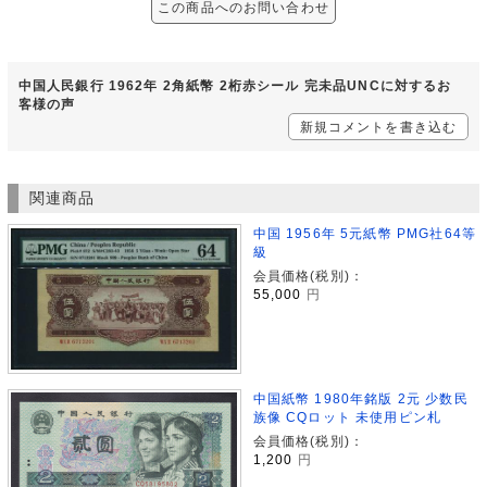
この商品へのお問い合わせ
中国人民銀行 1962年 2角紙幣 2桁赤シール 完未品UNCに対するお
客様の声
新規コメントを書き込む
関連商品
中国 1956年 5元紙幣 PMG社64等
級
会員価格(税別)：
55,000
円
中国紙幣 1980年銘版 2元 少数民
族像 CQロット 未使用ピン札
会員価格(税別)：
1,200
円