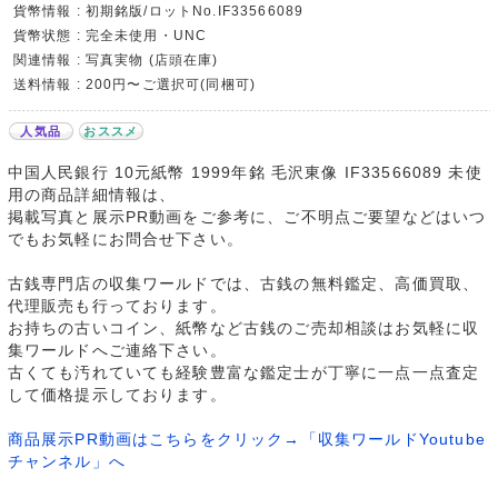
貨幣情報 : 初期銘版/ロットNo.IF33566089
貨幣状態 : 完全未使用・UNC
関連情報 : 写真実物 (店頭在庫)
送料情報 : 200円〜ご選択可(同梱可)
人気品
おススメ
中国人民銀行 10元紙幣 1999年銘 毛沢東像 IF33566089 未使
用の商品詳細情報は、
掲載写真と展示PR動画をご参考に、ご不明点ご要望などはいつ
でもお気軽にお問合せ下さい。
古銭専門店の収集ワールドでは、古銭の無料鑑定、高価買取、
代理販売も行っております。
お持ちの古いコイン、紙幣など古銭のご売却相談はお気軽に収
集ワールドへご連絡下さい。
古くても汚れていても経験豊富な鑑定士が丁寧に一点一点査定
して価格提示しております。
商品展示PR動画はこちらをクリック→「収集ワールドYoutube
チャンネル」へ