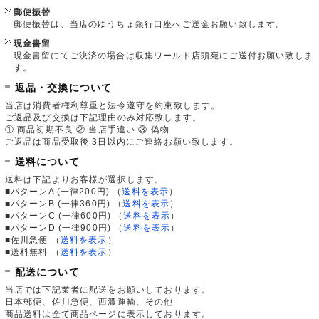
郵便振替
郵便振替は、当店のゆうちょ銀行口座へご送金お願い致します。
現金書留
現金書留にてご決済の場合は収集ワールド店頭宛にご送付お願い致しま
す。
返品・交換について
当店は消費者権利尊重と法令遵守を約束致します。
ご返品及び交換は下記理由のみ対応致します。
① 商品初期不良 ② 当店手違い ③ 偽物
ご返品は商品受取後 3日以内にご連絡お願い致します。
送料について
送料は下記よりお客様が選択します。
■パターンA (一律200円)
（
送料を表示
）
■パターンB (一律360円)
（
送料を表示
）
■パターンC (一律600円)
（
送料を表示
）
■パターンD (一律900円)
（
送料を表示
）
■佐川急便
（
送料を表示
）
■送料無料
（
送料を表示
）
配送について
当店では下記業者に配送をお願いしております。
日本郵便、佐川急便、西濃運輸、その他
商品送料は全て商品ページに表示しております。