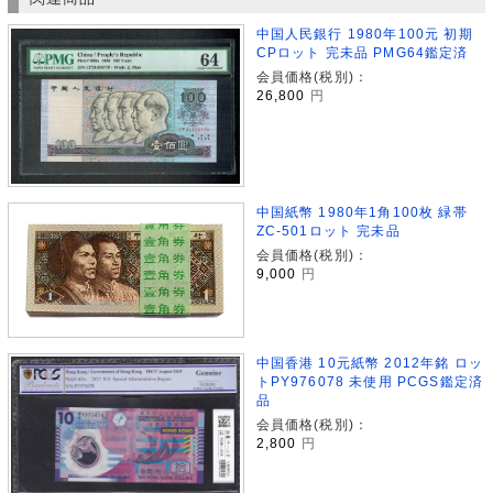
中国人民銀行 1980年100元 初期
CPロット 完未品 PMG64鑑定済
会員価格(税別)：
26,800
円
中国紙幣 1980年1角100枚 緑帯
ZC-501ロット 完未品
会員価格(税別)：
9,000
円
中国香港 10元紙幣 2012年銘 ロッ
トPY976078 未使用 PCGS鑑定済
品
会員価格(税別)：
2,800
円