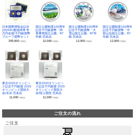
日本国際博覧会記念
国立公園制度100周年
国立公園制度100周年
国立公園制度100周年
2005年/愛地球博 壱
記念千円銀貨幣「阿
記念千円銀貨幣「大
記念千円銀貨幣「中
万円金貨/千円銀貨幣
寒摩周国立公園」R7
雪山国立公園」R7年
部山岳国立公園」R7
プルーフ貨幣セット
年銘 完未品
銘 完未品
年銘 完未品
355,000
12,000
12,000
12,000
円(税別)
円(税別)
円(税別)
円(税別)
東京2020オリンピッ
東京2020オリンピッ
ク記念千円銀貨 2020
ク記念千円銀貨 2020
オリンピック競技大
オリンピック競技大
会/水泳 完未品
会/陸上競技 完未品
11,000
11,000
円(税別)
円(税別)
ご注文の流れ
ご注文