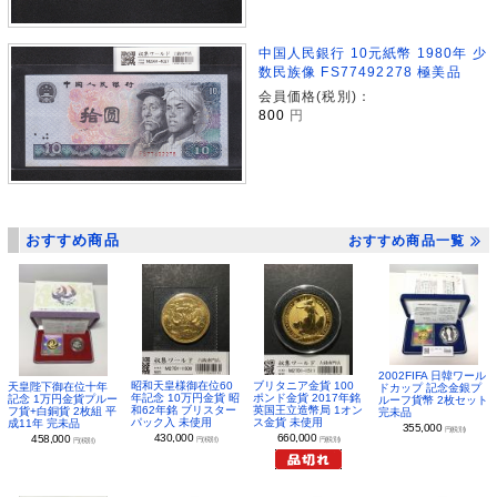
中国人民銀行 10元紙幣 1980年 少
数民族像 FS77492278 極美品
会員価格(税別)：
800
円
おすすめ商品
おすすめ商品一覧
2002FIFA 日韓ワール
昭和天皇様御在位60
ブリタニア金貨 100
天皇陛下御在位十年
ドカップ 記念金銀プ
年記念 10万円金貨 昭
ポンド金貨 2017年銘
記念 1万円金貨プルー
ルーフ貨幣 2枚セット
和62年銘 ブリスター
英国王立造幣局 1オン
フ貨+白銅貨 2枚組 平
完未品
パック入 未使用
ス金貨 未使用
成11年 完未品
355,000
円(税別)
430,000
660,000
458,000
円(税別)
円(税別)
円(税別)