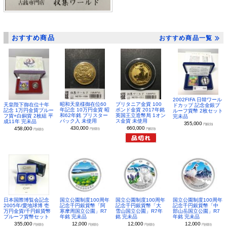
おすすめ商品
おすすめ商品一覧
2002FIFA 日韓ワール
昭和天皇様御在位60
ブリタニア金貨 100
天皇陛下御在位十年
ドカップ 記念金銀プ
年記念 10万円金貨 昭
ポンド金貨 2017年銘
記念 1万円金貨プルー
ルーフ貨幣 2枚セット
和62年銘 ブリスター
英国王立造幣局 1オン
フ貨+白銅貨 2枚組 平
完未品
パック入 未使用
ス金貨 未使用
成11年 完未品
355,000
円(税別)
430,000
660,000
458,000
円(税別)
円(税別)
円(税別)
日本国際博覧会記念
国立公園制度100周年
国立公園制度100周年
国立公園制度100周年
2005年/愛地球博 壱
記念千円銀貨幣「阿
記念千円銀貨幣「大
記念千円銀貨幣「中
万円金貨/千円銀貨幣
寒摩周国立公園」R7
雪山国立公園」R7年
部山岳国立公園」R7
プルーフ貨幣セット
年銘 完未品
銘 完未品
年銘 完未品
355,000
12,000
12,000
12,000
円(税別)
円(税別)
円(税別)
円(税別)