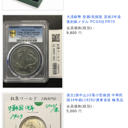
大清銀幣 壹圓/長髭龍 宣統3年造
復刻銀メダル PCGS社PR70
会員価格(税別)：
9,800
円
孫文(孫中山)/2亳小型銀貨 中華民
国18年銘(1929)/廣東省造 極美品
会員価格(税別)：
5,000
円