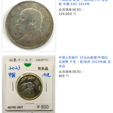
凱 中圓 50C 1914年
会員価格(税別)：
120,000
円
中国人民銀行 10元白銅貨/中国記
念貨幣 干支・兎/癸卯 2023年銘 完
未品
会員価格(税別)：
800
円