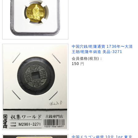
中国穴銭/乾隆通寶 1736年〜大清
王朝/乾隆年鋳造 美品-3271
会員価格(税別)：
150
円
中国ドラゴン銀貨 10元 1oz 東京