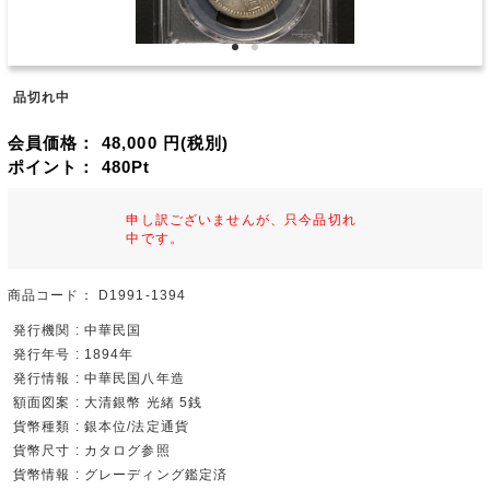
品切れ中
会員価格：
48,000
円(税別)
ポイント：
480
Pt
申し訳ございませんが、只今品切れ
中です。
商品コード：
D1991-1394
発行機関 : 中華民国
発行年号 : 1894年
発行情報 : 中華民国八年造
額面図案 : 大清銀幣 光緒 5銭
貨幣種類 : 銀本位/法定通貨
貨幣尺寸 : カタログ参照
貨幣情報 : グレーディング鑑定済