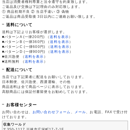
当店は消費者権利尊重と法令遵守を約束致します。
ご返品及び交換は下記理由のみ対応致します。
① 商品初期不良 ② 当店手違い ③ 偽物
ご返品は商品受取後 3日以内にご連絡お願い致します。
送料について
送料は下記よりお客様が選択します。
■パターンA (一律200円)
（
送料を表示
）
■パターンB (一律360円)
（
送料を表示
）
■パターンC (一律600円)
（
送料を表示
）
■パターンD (一律900円)
（
送料を表示
）
■佐川急便
（
送料を表示
）
■送料無料
（
送料を表示
）
配送について
当店では下記業者に配送をお願いしております。
日本郵便、佐川急便、西濃運輸、その他
商品送料は全て商品ページに表示しております。
高額商品には保証付書留便をお勧めしております。
お客様センター
お問い合わせは、
お問い合わせフォーム
、
メール
、お電話、FAXで受け付
けております。
収集ワールド
〒350-1117 川越市広栄町17-7-1F