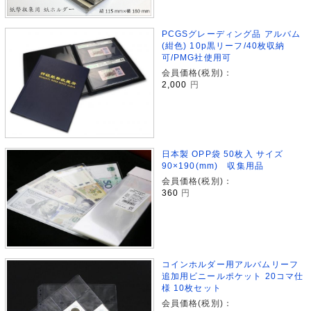
PCGSグレーディング品 アルバム
(紺色) 10p黒リーフ/40枚収納
可/PMG社使用可
会員価格(税別)：
2,000
円
日本製 OPP袋 50枚入 サイズ
90×190(mm) 収集用品
会員価格(税別)：
360
円
コインホルダー用アルバムリーフ
追加用ビニールポケット 20コマ仕
様 10枚セット
会員価格(税別)：