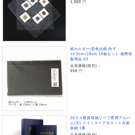
1,000
円
紙ホルダー/黒色台紙 内寸
10.5cm×18cm 10枚セット 紙幣収
集用品-03
会員価格(税別)：
550
円
20マス硬貨収納リーフ専用アルバ
ム(大) コインスペアポケット台紙
収納 1冊
会員価格(税別)：