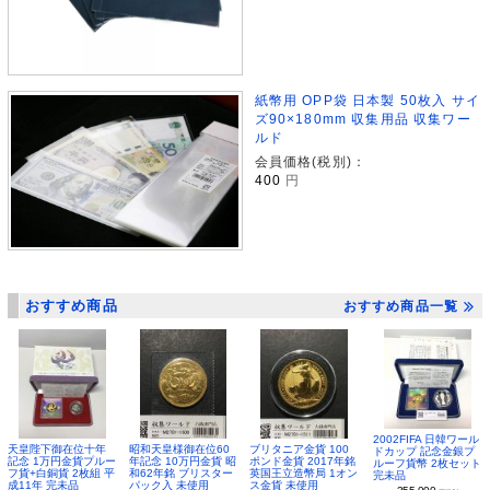
紙幣用 OPP袋 日本製 50枚入 サイ
ズ90×180mm 収集用品 収集ワー
ルド
会員価格(税別)：
400
円
おすすめ商品
おすすめ商品一覧
2002FIFA 日韓ワール
昭和天皇様御在位60
ブリタニア金貨 100
天皇陛下御在位十年
ドカップ 記念金銀プ
年記念 10万円金貨 昭
ポンド金貨 2017年銘
記念 1万円金貨プルー
ルーフ貨幣 2枚セット
和62年銘 ブリスター
英国王立造幣局 1オン
フ貨+白銅貨 2枚組 平
完未品
パック入 未使用
ス金貨 未使用
成11年 完未品