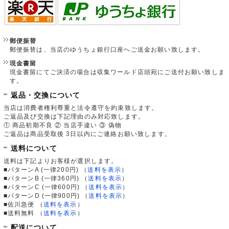
郵便振替
郵便振替は、当店のゆうちょ銀行口座へご送金お願い致します。
現金書留
現金書留にてご決済の場合は収集ワールド店頭宛にご送付お願い致しま
す。
返品・交換について
当店は消費者権利尊重と法令遵守を約束致します。
ご返品及び交換は下記理由のみ対応致します。
① 商品初期不良 ② 当店手違い ③ 偽物
ご返品は商品受取後 3日以内にご連絡お願い致します。
送料について
送料は下記よりお客様が選択します。
■パターンA (一律200円)
（
送料を表示
）
■パターンB (一律360円)
（
送料を表示
）
■パターンC (一律600円)
（
送料を表示
）
■パターンD (一律900円)
（
送料を表示
）
■佐川急便
（
送料を表示
）
■送料無料
（
送料を表示
）
配送について