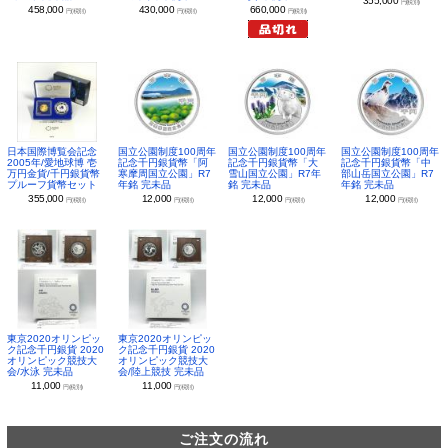
355,000
円(税別)
430,000
660,000
458,000
円(税別)
円(税別)
円(税別)
日本国際博覧会記念
国立公園制度100周年
国立公園制度100周年
国立公園制度100周年
2005年/愛地球博 壱
記念千円銀貨幣「阿
記念千円銀貨幣「大
記念千円銀貨幣「中
万円金貨/千円銀貨幣
寒摩周国立公園」R7
雪山国立公園」R7年
部山岳国立公園」R7
プルーフ貨幣セット
年銘 完未品
銘 完未品
年銘 完未品
355,000
12,000
12,000
12,000
円(税別)
円(税別)
円(税別)
円(税別)
東京2020オリンピッ
東京2020オリンピッ
ク記念千円銀貨 2020
ク記念千円銀貨 2020
オリンピック競技大
オリンピック競技大
会/水泳 完未品
会/陸上競技 完未品
11,000
11,000
円(税別)
円(税別)
ご注文の流れ