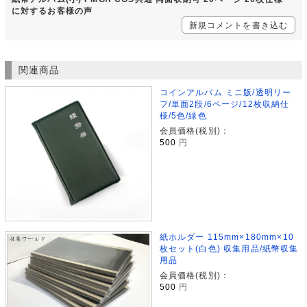
に対するお客様の声
新規コメントを書き込む
関連商品
コインアルバム ミニ版/透明リー
フ/単面2段/6ページ/12枚収納仕
様/5色/緑色
会員価格(税別)：
500
円
紙ホルダー 115mm×180mm×10
枚セット(白色) 収集用品/紙幣収集
用品
会員価格(税別)：
500
円