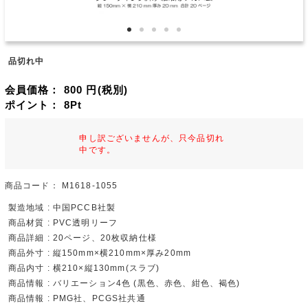
品切れ中
会員価格：
800
円(税別)
ポイント：
8
Pt
申し訳ございませんが、只今品切れ
中です。
商品コード：
M1618-1055
製造地域 : 中国PCCB社製
商品材質 : PVC透明リーフ
商品詳細 : 20ページ、20枚収納仕様
商品外寸 : 縦150mm×横210mm×厚み20mm
商品内寸 : 横210×縦130mm(スラブ)
商品情報 : バリエーション4色 (黒色、赤色、紺色、褐色)
商品情報 : PMG社、PCGS社共通