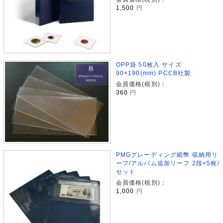
1,500
円
OPP袋 50枚入 サイズ
90×190(mm) PCCB社製
会員価格(税別)：
360
円
PMGグレーディング紙幣 収納用リ
ーフ/アルバム追加リーフ 2段×5枚/
セット
会員価格(税別)：
1,000
円