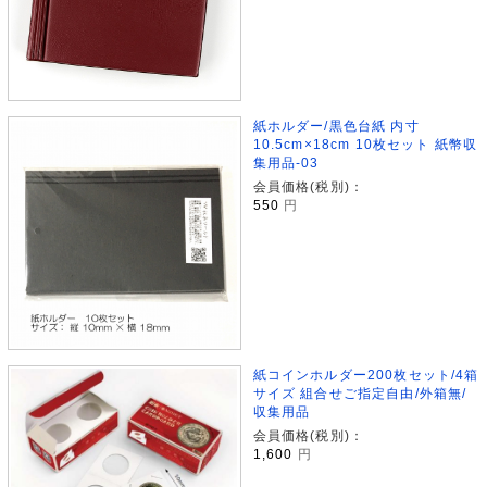
紙ホルダー/黒色台紙 内寸
10.5cm×18cm 10枚セット 紙幣収
集用品-03
会員価格(税別)：
550
円
紙コインホルダー200枚セット/4箱
サイズ 組合せご指定自由/外箱無/
収集用品
会員価格(税別)：
1,600
円