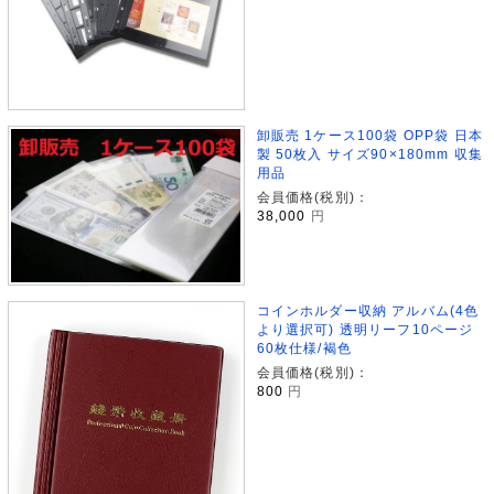
卸販売 1ケース100袋 OPP袋 日本
製 50枚入 サイズ90×180mm 収集
用品
会員価格(税別)：
38,000
円
コインホルダー収納 アルバム(4色
より選択可) 透明リーフ10ページ
60枚仕様/褐色
会員価格(税別)：
800
円