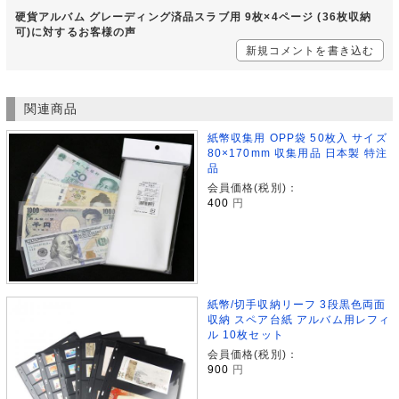
硬貨アルバム グレーディング済品スラブ用 9枚×4ページ (36枚収納
可)に対するお客様の声
新規コメントを書き込む
関連商品
紙幣収集用 OPP袋 50枚入 サイズ
80×170mm 収集用品 日本製 特注
品
会員価格(税別)：
400
円
紙幣/切手収納リーフ 3段黒色両面
収納 スペア台紙 アルバム用レフィ
ル 10枚セット
会員価格(税別)：
900
円