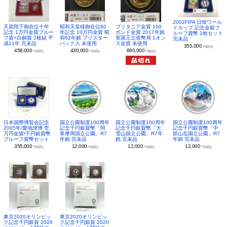
2002FIFA 日韓ワール
昭和天皇様御在位60
ブリタニア金貨 100
天皇陛下御在位十年
ドカップ 記念金銀プ
年記念 10万円金貨 昭
ポンド金貨 2017年銘
記念 1万円金貨プルー
ルーフ貨幣 2枚セット
和62年銘 ブリスター
英国王立造幣局 1オン
フ貨+白銅貨 2枚組 平
完未品
パック入 未使用
ス金貨 未使用
成11年 完未品
355,000
円(税別)
430,000
660,000
458,000
円(税別)
円(税別)
円(税別)
日本国際博覧会記念
国立公園制度100周年
国立公園制度100周年
国立公園制度100周年
2005年/愛地球博 壱
記念千円銀貨幣「阿
記念千円銀貨幣「大
記念千円銀貨幣「中
万円金貨/千円銀貨幣
寒摩周国立公園」R7
雪山国立公園」R7年
部山岳国立公園」R7
プルーフ貨幣セット
年銘 完未品
銘 完未品
年銘 完未品
355,000
12,000
12,000
12,000
円(税別)
円(税別)
円(税別)
円(税別)
東京2020オリンピッ
東京2020オリンピッ
ク記念千円銀貨 2020
ク記念千円銀貨 2020