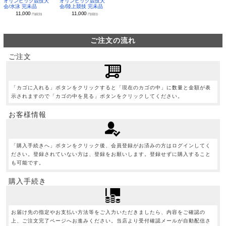
オリンピック競技大
オリンピック競技大
会/水泳 完未品
会/陸上競技 完未品
11,000
11,000
円(税別)
円(税別)
ご注文の流れ
ご注文
「カゴに入れる」ボタンをクリックすると「現在のカゴの中」に数量と金額が表
示されますので「カゴの中を見る」ボタンをクリックしてください。
お客様情報
「購入手続きへ」ボタンをクリック後、会員登録がお済みの方はログインしてく
ださい。登録されていない方は、登録をお願いします。登録せずに購入すること
も可能です。
購入手続き
お届け先の指定やお支払い方法等をご入力いただきましたら、内容をご確認の
上、ご注文完了ページへお進みください。当店より受付確認メールが自動配信さ