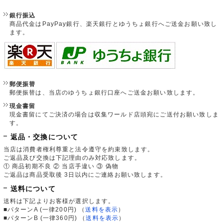
銀行振込
商品代金はPayPay銀行、楽天銀行とゆうちょ銀行へご送金お願い致し
ます。
郵便振替
郵便振替は、当店のゆうちょ銀行口座へご送金お願い致します。
現金書留
現金書留にてご決済の場合は収集ワールド店頭宛にご送付お願い致しま
す。
返品・交換について
当店は消費者権利尊重と法令遵守を約束致します。
ご返品及び交換は下記理由のみ対応致します。
① 商品初期不良 ② 当店手違い ③ 偽物
ご返品は商品受取後 3日以内にご連絡お願い致します。
送料について
送料は下記よりお客様が選択します。
■パターンA (一律200円)
（
送料を表示
）
■パターンB (一律360円)
（
送料を表示
）