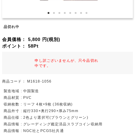
品切れ中
会員価格：
5,800
円(税別)
ポイント：
58
Pt
申し訳ございませんが、只今品切れ
中です。
商品コード：
M1618-1056
製造地域 : 中国製造
商品材質 : PVC
収納枚数 : リーフ 4枚×9枚 (36枚収納)
商品外寸 : 縦行330×奥行290×厚み75mm
商品仕様 : 2色より選択可(ブラウンとグリーン)
商品情報 : グレーディング鑑定済品スラブコイン収納用
商品情報 : NGC社とPCGS社共通