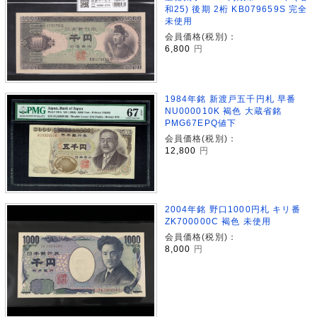
和25) 後期 2桁 KB079659S 完全
未使用
会員価格(税別)：
6,800
円
1984年銘 新渡戸五千円札 早番
NU000010K 褐色 大蔵省銘
PMG67EPQ値下
会員価格(税別)：
12,800
円
2004年銘 野口1000円札 キリ番
ZK700000C 褐色 未使用
会員価格(税別)：
8,000
円