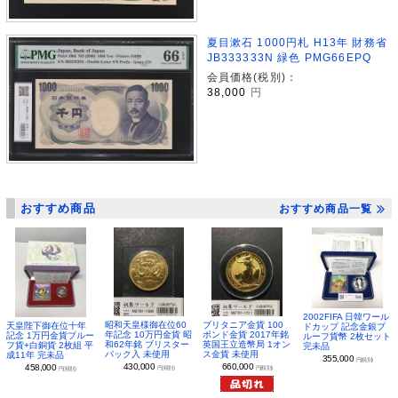
夏目漱石 1000円札 H13年 財務省
JB333333N 緑色 PMG66EPQ
会員価格(税別)：
38,000
円
おすすめ商品
おすすめ商品一覧
2002FIFA 日韓ワール
昭和天皇様御在位60
ブリタニア金貨 100
天皇陛下御在位十年
ドカップ 記念金銀プ
年記念 10万円金貨 昭
ポンド金貨 2017年銘
記念 1万円金貨プルー
ルーフ貨幣 2枚セット
和62年銘 ブリスター
英国王立造幣局 1オン
フ貨+白銅貨 2枚組 平
完未品
パック入 未使用
ス金貨 未使用
成11年 完未品
355,000
円(税別)
430,000
660,000
458,000
円(税別)
円(税別)
円(税別)