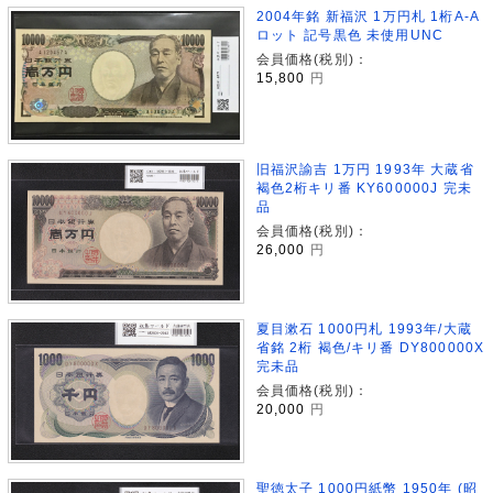
2004年銘 新福沢 1万円札 1桁A-A
ロット 記号黒色 未使用UNC
会員価格(税別)：
15,800
円
旧福沢諭吉 1万円 1993年 大蔵省
褐色2桁キリ番 KY600000J 完未
品
会員価格(税別)：
26,000
円
夏目漱石 1000円札 1993年/大蔵
省銘 2桁 褐色/キリ番 DY800000X
完未品
会員価格(税別)：
20,000
円
聖徳太子 1000円紙幣 1950年 (昭