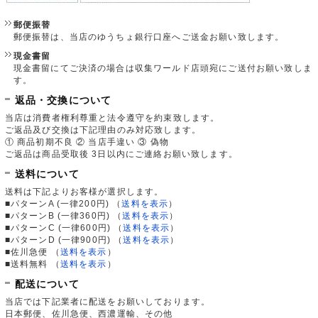
郵便振替
郵便振替は、当店のゆうちょ銀行口座へご送金お願い致します。
現金書留
現金書留にてご決済の場合は収集ワールド店頭宛にご送付お願い致しま
す。
返品・交換について
当店は消費者権利尊重と法令遵守を約束致します。
ご返品及び交換は下記理由のみ対応致します。
① 商品初期不良 ② 当店手違い ③ 偽物
ご返品は商品受取後 3日以内にご連絡お願い致します。
送料について
送料は下記よりお客様が選択します。
■パターンA (一律200円)
（
送料を表示
）
■パターンB (一律360円)
（
送料を表示
）
■パターンC (一律600円)
（
送料を表示
）
■パターンD (一律900円)
（
送料を表示
）
■佐川急便
（
送料を表示
）
■送料無料
（
送料を表示
）
配送について
当店では下記業者に配送をお願いしております。
日本郵便、佐川急便、西濃運輸、その他