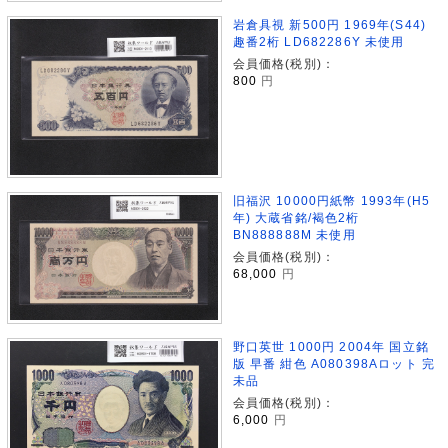
岩倉具視 新500円 1969年(S44)
趣番2桁 LD682286Y 未使用
会員価格(税別)：
800
円
旧福沢 10000円紙幣 1993年(H5
年) 大蔵省銘/褐色2桁
BN888888M 未使用
会員価格(税別)：
68,000
円
野口英世 1000円 2004年 国立銘
版 早番 紺色 A080398Aロット 完
未品
会員価格(税別)：
6,000
円