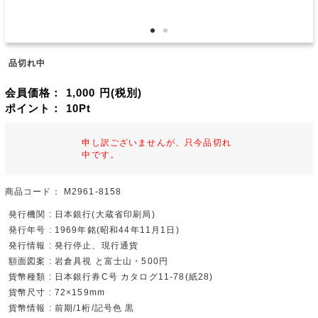
品切れ中
会員価格：
1,000
円(税別)
ポイント：
10
Pt
申し訳ございませんが、只今品切れ
中です。
商品コード：
M2961-8158
発行機関 : 日本銀行(大蔵省印刷局)
発行年号 : 1969年銘(昭和44年11月1日)
発行情報 : 発行停止、現行通貨
額面図案 : 岩倉具視 と富士山・500円
貨幣種類 : 日本銀行券C号 カタログ11-78(紙28)
貨幣尺寸 : 72×159mm
貨幣情報 : 前期/1桁/記号色 黒