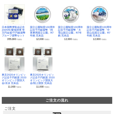
日本国際博覧会記念
国立公園制度100周年
国立公園制度100周年
国立公園制度100周年
2005年/愛地球博 壱
記念千円銀貨幣「阿
記念千円銀貨幣「大
記念千円銀貨幣「中
万円金貨/千円銀貨幣
寒摩周国立公園」R7
雪山国立公園」R7年
部山岳国立公園」R7
プルーフ貨幣セット
年銘 完未品
銘 完未品
年銘 完未品
355,000
12,000
12,000
12,000
円(税別)
円(税別)
円(税別)
円(税別)
東京2020オリンピッ
東京2020オリンピッ
ク記念千円銀貨 2020
ク記念千円銀貨 2020
オリンピック競技大
オリンピック競技大
会/水泳 完未品
会/陸上競技 完未品
11,000
11,000
円(税別)
円(税別)
ご注文の流れ
ご注文