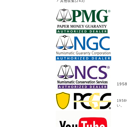
其他収集(243)
19
195
い。