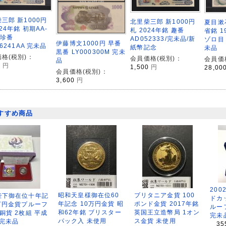
三郎 新1000円
北里柴三郎 新1000円
夏目漱石
024年銘 初期AA-
札 2024年銘 趣番
省銘 1
/珍番
AD052333/完未品/新
ゾロ目 
伊藤博文1000円 早番
36241AA 完未品
紙幣記念
未品
黒番 LY000300M 完未
格(税別)：
会員価格(税別)：
会員価
品
0
円
1,500
円
28,00
会員価格(税別)：
3,600
円
すすめ商品
200
昭和天皇様御在位60
ブリタニア金貨 100
陛下御在位十年記
ドカ
年記念 10万円金貨 昭
ポンド金貨 2017年銘
万円金貨プルーフ
ルー
和62年銘 ブリスター
英国王立造幣局 1オン
銅貨 2枚組 平成
完未
パック入 未使用
ス金貨 未使用
 完未品
35