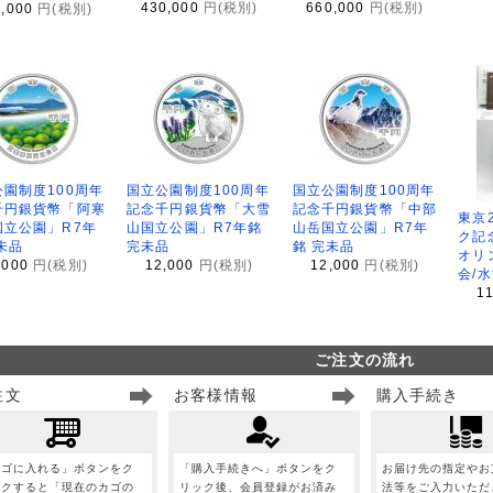
430,000
円(税別)
660,000
円(税別)
8,000
円(税別)
園制度100周年
国立公園制度100周年
国立公園制度100周年
千円銀貨幣「阿寒
記念千円銀貨幣「大雪
記念千円銀貨幣「中部
東京
国立公園」R7年
山国立公園」R7年銘
山岳国立公園」R7年
ク記
未品
完未品
銘 完未品
オリ
,000
円(税別)
12,000
円(税別)
12,000
円(税別)
会/
1
ご注文の流れ
注文
お客様情報
購入手続き
カゴに入れる」ボタンをク
「購入手続きへ」ボタンをク
お届け先の指定やお
ックすると「現在のカゴの
リック後、会員登録がお済み
法等をご入力いただ