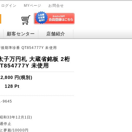
ログイン
MYページ
お問合せ
顧客センター
店舗紹介
後期準珍番 QT854777Y 未使用
徳太子万円札 大蔵省銘板 2桁
854777Y 未使用
12,800
円(税別)
128
Pt
1-9645
(昭和33年12月1日)
流通停止
と夢殿/10000円