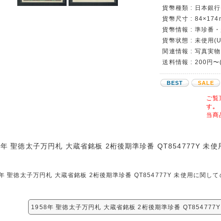
貨幣種類 : 日本銀行
貨幣尺寸 : 84×174
貨幣情報 : 準珍番
貨幣状態 : 未使用(U
関連情報 : 写真実物
送料情報 : 200円〜
BEST
SALE
ご覧
す｡
当商
58年 聖徳太子万円札 大蔵省銘板 2桁後期準珍番 QT854777Y 未使
8年 聖徳太子万円札 大蔵省銘板 2桁後期準珍番 QT854777Y 未使用に
1958年 聖徳太子万円札 大蔵省銘板 2桁後期準珍番 QT85477