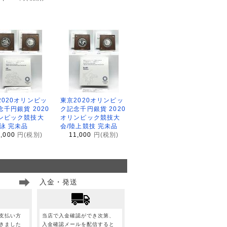
2020オリンピッ
東京2020オリンピッ
念千円銀貨 2020
ク記念千円銀貨 2020
ンピック競技大
オリンピック競技大
水泳 完未品
会/陸上競技 完未品
1,000
円(税別)
11,000
円(税別)
入金・発送
支払い方
当店で入金確認ができ次第、
きました
入金確認メールを配信すると