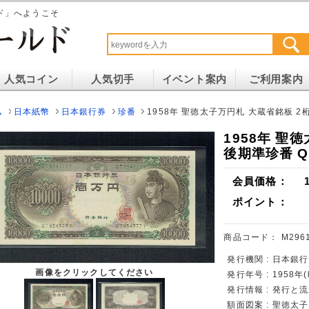
ド」へようこそ
人気コイン
人気切手
イベント案内
ご利用案内
ム
日本紙幣
日本銀行券
珍番
1958年 聖徳太子万円札 大蔵省銘板 2桁
1958年 聖
後期準珍番 QT
会員価格：
ポイント：
商品コード：
M296
発行機関 : 日本銀行
画像をクリックしてください
発行年号 : 1958年
発行情報 : 発行と
額面図案 : 聖徳太子