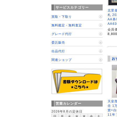
サービスカテゴリー
北里柴
札 2
買取・下取り
AA券
AA6
無料鑑定・無料査定
会員価
グレード代行
8,80
委託販売
出品代行
お
関連ショップ
天皇
営業カレンダー
念 1
貨+白
2026年8月の定休日
11年
日
月
火
水
木
金
土