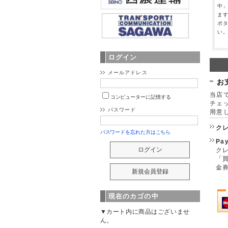
中
ま
ボ
い
ログイン
メールアドレス
お
当店で
コンピューターに記憶する
チェ
パスワード
用意
ク
パスワードを忘れた方はこちら
Pa
クレ
「
金
現在のカゴの中
▼カート内に商品はございませ
ん。