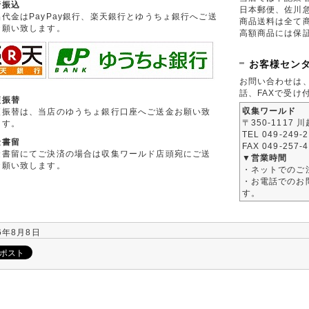
行振込
日本郵便、佐川
品代金はPayPay銀行、楽天銀行とゆうちょ銀行へご送
商品送料は全て
お願い致します。
高額商品には保
お客様セン
お問い合わせは
話、FAXで受け
便振替
収集ワールド
便振替は、当店のゆうちょ銀行口座へご送金お願い致
〒350-1117 
ます。
TEL 049-249-
金書留
FAX 049-257-
金書留にてご決済の場合は収集ワールド店頭宛にご送
▼営業時間
お願い致します。
・ネットでのご
・お電話でのお問
す。
6年8月8日