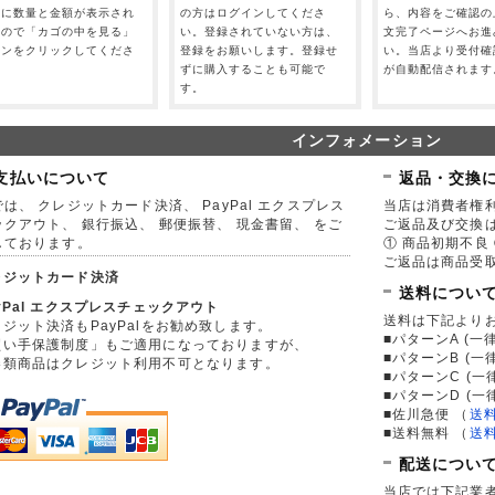
」に数量と金額が表示され
の方はログインしてくださ
ら、内容をご確認の
すので「カゴの中を見る」
い。登録されていない方は、
文完了ページへお進
タンをクリックしてくださ
登録をお願いします。登録せ
い。当店より受付確
。
ずに購入することも可能で
が自動配信されます
す。
インフォメーション
支払いについて
返品・交換
は、 クレジットカード決済、 PayPal エクスプレス
当店は消費者権
ックアウト、 銀行振込、 郵便振替、 現金書留、 をご
ご返品及び交換
しております。
① 商品初期不良 
ご返品は商品受取
レジットカード決済
送料につい
yPal エクスプレスチェックアウト
送料は下記より
ジット決済もPayPalをお勧め致します。
■パターンA (一律
買い手保護制度」もご適用になっておりますが、
■パターンB (一
券類商品はクレジット利用不可となります。
■パターンC (一
■パターンD (一
■佐川急便
（
送
■送料無料
（
送
配送につい
当店では下記業