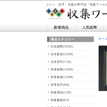
コイン、切手、古銭の専門店「収集ワール
新着商品
人気紙幣
ホー
商品カテゴリー
日本紙幣(3592)
日本硬貨(2259)
日本切手(716)
世界紙幣(1566)
世界硬貨(1399)
世界切手(98)
収集用品(130)
収集書籍(63)