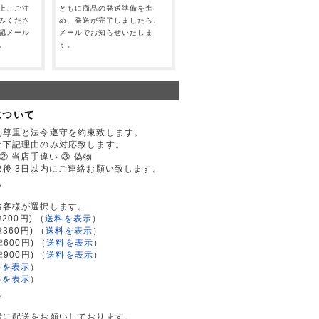
上、ご注
ともに商品の発送準備を進
みくださ
め、発送が完了しましたら、
認メール
メールでお知らせいたしま
。
す。
について
利尊重と法令遵守を約束致します。
は下記理由のみ対応致します。
② 当店手違い ③ 偽物
後 3日以内にご連絡お願い致します。
て
お客様が選択します。
200円)
（
送料を表示
）
律360円)
（
送料を表示
）
律600円)
（
送料を表示
）
律900円)
（
送料を表示
）
料を表示
）
料を表示
）
て
者に配送をお願いしております。