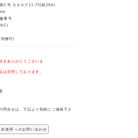
券C号 カタログ11-75(紙26A)
mm
・趣番号
NC)
(同梱可)
頂きありがとうございま
品は完売しております。
用
関しての問合せは、下記より気軽にご連絡下さ
7Y 未使用 へのお問い合わせ