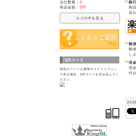
銀
合計数量：
0
商
商品金額：
0円
金
カゴの中を見る
郵
郵
し
QRコード
現
現
現在のページを携帯やスマートフォン
付
で見る場合、QRコードを読み込んでく
ださい。
202