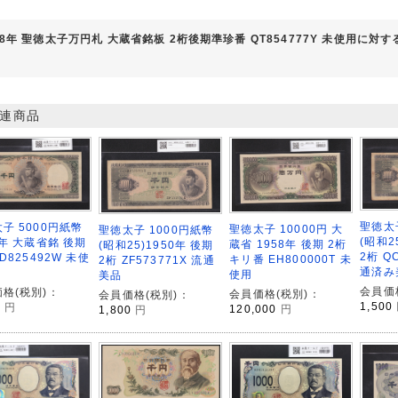
58年 聖徳太子万円札 大蔵省銘板 2桁後期準珍番 QT854777Y 未使用に対
連商品
聖徳太
子 5000円紙幣
聖徳太子 10000円 大
聖徳太子 1000円紙幣
(昭和2
7年 大蔵省銘 後期
蔵省 1958年 後期 2桁
(昭和25)1950年 後期
2桁 Q
AD825492W 未使
キリ番 EH800000T 未
2桁 ZF573771X 流通
通済み
使用
美品
会員価
格(税別)：
会員価格(税別)：
会員価格(税別)：
1,500
0
円
120,000
円
1,800
円