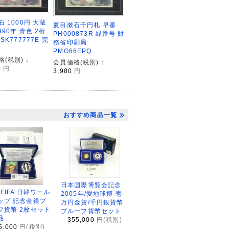
 1000円 大蔵
夏目漱石千円札 早番
990年 青色 2桁
PH000873R 緑番号 財
SK777777E 完
務省印刷局
PMG66EPQ
格(税別)：
会員価格(税別)：
0
円
3,980
円
おすすめ商品一覧
日本国際博覧会記念
2FIFA 日韓ワール
2005年/愛地球博 壱
ップ 記念金銀プ
万円金貨/千円銀貨幣
フ貨幣 2枚セット
プルーフ貨幣セット
品
355,000
円(税別)
5,000
円(税別)