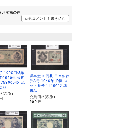
するお客様の声
新規コメントを書き込む
子 1000円紙幣
議事堂10円札 日本銀行
5)1950年 後期
券A号 1946年 拾圓 ロ
C7530004X 流
ット番号 1149012 準
美品
未品
格(税別)：
会員価格(税別)：
円
900
円