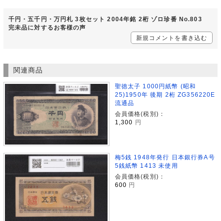
千円・五千円・万円札 3枚セット 2004年銘 2桁 ゾロ珍番 No.803
完未品に対するお客様の声
新規コメントを書き込む
関連商品
聖徳太子 1000円紙幣 (昭和
25)1950年 後期 2桁 ZG356220E
流通品
会員価格(税別)：
1,300
円
梅5銭 1948年発行 日本銀行券A号
5銭紙幣 1413 未使用
会員価格(税別)：
600
円