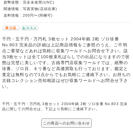
貨幣状態 : 完全未使用(UNC)
関連情報 : 写真実物(店頭在庫)
送料情報 : 200円〜(同梱可)
希少品
おススメ
千円・五千円・万円札 3枚セット 2004年銘 2桁 ゾロ珍番
No.803 完未品の詳細は上記商品情報をご参照のうえ、ご不明
点ご要望などあれば気軽に収集ワールドへお問合せ下さい。該
当3枚セットは全て100枚束札ばらしでの出品になりますので状
態は完璧に美しいです。古銭専門店収集ワールドでは、紙幣の
珍番、ゾロ目、キリ番など高価買取も行っております。鑑定と
査定は無料なので1点からでもお気軽にご連絡下さい。お持ちの
古銭コレクション売却相談はぜひ収集ワールドへお問合せ下さ
い。
千円・五千円・万円札 3枚セット 2004年銘 2桁 ゾロ珍番 No.803 完未
品に関しての問合せは、下記より気軽にご連絡下さい。
この商品へのお問い合わせ