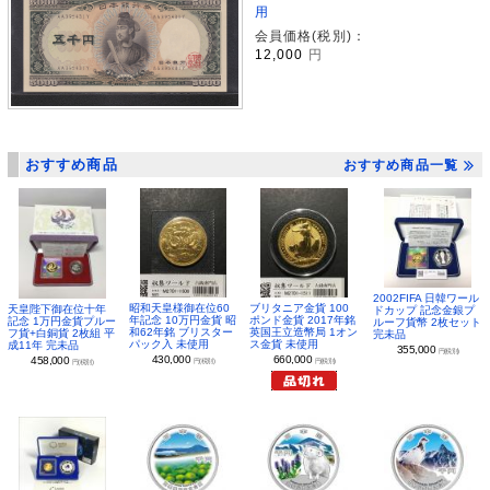
用
会員価格(税別)：
12,000
円
おすすめ商品
おすすめ商品一覧
2002FIFA 日韓ワール
昭和天皇様御在位60
ブリタニア金貨 100
天皇陛下御在位十年
ドカップ 記念金銀プ
年記念 10万円金貨 昭
ポンド金貨 2017年銘
記念 1万円金貨プルー
ルーフ貨幣 2枚セット
和62年銘 ブリスター
英国王立造幣局 1オン
フ貨+白銅貨 2枚組 平
完未品
パック入 未使用
ス金貨 未使用
成11年 完未品
355,000
円(税別)
430,000
660,000
458,000
円(税別)
円(税別)
円(税別)