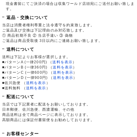
現金書留にてご決済の場合は収集ワールド店頭宛にご送付お願い致しま
す。
返品・交換について
当店は消費者権利尊重と法令遵守を約束致します。
ご返品及び交換は下記理由のみ対応致します。
① 商品初期不良 ② 当店手違い ③ 偽物
ご返品は商品受取後 3日以内にご連絡お願い致します。
送料について
送料は下記よりお客様が選択します。
■パターンA (一律200円)
（
送料を表示
）
■パターンB (一律360円)
（
送料を表示
）
■パターンC (一律600円)
（
送料を表示
）
■パターンD (一律900円)
（
送料を表示
）
■佐川急便
（
送料を表示
）
■送料無料
（
送料を表示
）
配送について
当店では下記業者に配送をお願いしております。
日本郵便、佐川急便、西濃運輸、その他
商品送料は全て商品ページに表示しております。
高額商品には保証付書留便をお勧めしております。
お客様センター