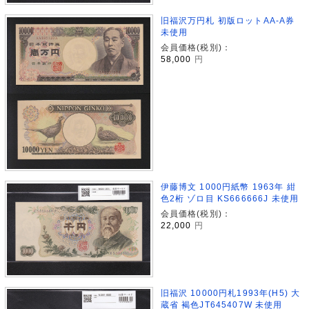
旧福沢万円札 初版ロットAA-A券
未使用
会員価格(税別)：
58,000
円
伊藤博文 1000円紙幣 1963年 紺
色2桁 ゾロ目 KS666666J 未使用
会員価格(税別)：
22,000
円
旧福沢 10000円札1993年(H5) 大
蔵省 褐色JT645407W 未使用