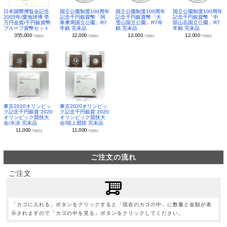
日本国際博覧会記念
国立公園制度100周年
国立公園制度100周年
国立公園制度100周年
2005年/愛地球博 壱
記念千円銀貨幣「阿
記念千円銀貨幣「大
記念千円銀貨幣「中
万円金貨/千円銀貨幣
寒摩周国立公園」R7
雪山国立公園」R7年
部山岳国立公園」R7
プルーフ貨幣セット
年銘 完未品
銘 完未品
年銘 完未品
355,000
12,000
12,000
12,000
円(税別)
円(税別)
円(税別)
円(税別)
東京2020オリンピッ
東京2020オリンピッ
ク記念千円銀貨 2020
ク記念千円銀貨 2020
オリンピック競技大
オリンピック競技大
会/水泳 完未品
会/陸上競技 完未品
11,000
11,000
円(税別)
円(税別)
ご注文の流れ
ご注文
「カゴに入れる」ボタンをクリックすると「現在のカゴの中」に数量と金額が表
示されますので「カゴの中を見る」ボタンをクリックしてください。