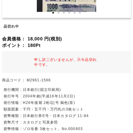
品切れ中
会員価格：
18,000
円(税別)
ポイント：
180
Pt
申し訳ございませんが、只今品切れ
中です。
商品コード：
M2961-1566
発行機関 : 日本銀行(国立印刷局)
発行年号 : 2004年銘(平成16年11月2日)
発行情報 : H26年後期 2桁/記号 褐色(茶)
額面図案 : 千円・五千円・万円札の3枚セット
貨幣種類 : 日本銀行券E号・日本カタログ 11-84
貨幣尺寸 : カタログと写真参照
貨幣情報 : ゾロ珍番 3枚セット、No.000803