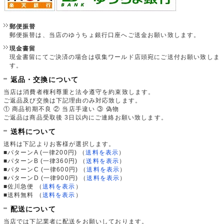
郵便振替
郵便振替は、当店のゆうちょ銀行口座へご送金お願い致します。
現金書留
現金書留にてご決済の場合は収集ワールド店頭宛にご送付お願い致しま
す。
返品・交換について
当店は消費者権利尊重と法令遵守を約束致します。
ご返品及び交換は下記理由のみ対応致します。
① 商品初期不良 ② 当店手違い ③ 偽物
ご返品は商品受取後 3日以内にご連絡お願い致します。
送料について
送料は下記よりお客様が選択します。
■パターンA (一律200円)
（
送料を表示
）
■パターンB (一律360円)
（
送料を表示
）
■パターンC (一律600円)
（
送料を表示
）
■パターンD (一律900円)
（
送料を表示
）
■佐川急便
（
送料を表示
）
■送料無料
（
送料を表示
）
配送について
当店では下記業者に配送をお願いしております。