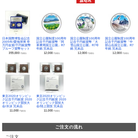
日本国際博覧会記念
国立公園制度100周年
国立公園制度100周年
国立公園制度100周年
2005年/愛地球博 壱
記念千円銀貨幣「阿
記念千円銀貨幣「大
記念千円銀貨幣「中
万円金貨/千円銀貨幣
寒摩周国立公園」R7
雪山国立公園」R7年
部山岳国立公園」R7
プルーフ貨幣セット
年銘 完未品
銘 完未品
年銘 完未品
355,000
12,000
12,000
12,000
円(税別)
円(税別)
円(税別)
円(税別)
東京2020オリンピッ
東京2020オリンピッ
ク記念千円銀貨 2020
ク記念千円銀貨 2020
オリンピック競技大
オリンピック競技大
会/水泳 完未品
会/陸上競技 完未品
11,000
11,000
円(税別)
円(税別)
ご注文の流れ
ご注文