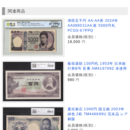
関連商品
津田五千円 AA-AA券 2024年
AA088031AA 新 5000円札
PCGS-67PPQ
会員価格(税別)：
18,000
円
板垣退助 100円札 1953年 日本銀
行券B号 良番 AM418709Z 未使用
会員価格(税別)：
980
円
夏目漱石 1000円 国立銘 2003年
緑色 2桁 TM446889U 完未品 レア
銘版
会員価格(税別)：