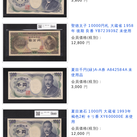
3,800
円
聖徳太子 10000円札 大蔵省 1958
年 後期 良番 YB723939Z 未使用
会員価格(税別)：
12,800
円
夏目千円(緑)A-A券 A842584A 未
使用品
会員価格(税別)：
3,000
円
夏目漱石 1000円 大蔵省 1993年
褐色2桁 キリ番 XY600000E 未使
用
会員価格(税別)：
12,000
円