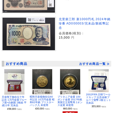
北里柴三郎 新1000円札 2024年銘
珍番 AD000003/完未品/新紙幣記
念
会員価格(税別)：
15,000
円
おすすめ商品
おすすめ商品一覧
2002FIFA 日韓ワール
昭和天皇様御在位60
ブリタニア金貨 100
天皇陛下御在位十年
ドカップ 記念金銀プ
年記念 10万円金貨 昭
ポンド金貨 2017年銘
記念 1万円金貨プルー
ルーフ貨幣 2枚セット
和62年銘 ブリスター
英国王立造幣局 1オン
フ貨+白銅貨 2枚組 平
完未品
パック入 未使用
ス金貨 未使用
成11年 完未品
355,000
円(税別)
430,000
660,000
458,000
円(税別)
円(税別)
円(税別)