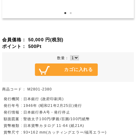
会員価格：
50,000
円(税別)
ポイント：
500
Pt
数量：
商品コード：
M2801-2380
発行機関 : 日本銀行 (政府印刷局)
発行年号 : 1946年 (昭和21年2月25日)発行
発行情報 : 日本銀行券A号・発行停止
額面図案 : 聖徳太子100円/夢殿/百圓/100円紙幣
貨幣種類 : 日本貨幣カタログ 11-64 (紙21A)
貨幣尺寸 : 93×162 mm(カッティングエラー/福耳エラー)