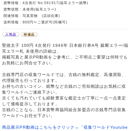
貨幣情報 : 4次発行 No.591917(福耳エラー紙幣)
貨幣状態 : 未使用(福耳エラー)
関連情報 : 写真実物 (店頭在庫)
送料情報 : 900円〜ご選択可(同梱可)
人気品
特価品
聖徳太子 100円 4次発行 1946年 日本銀行券A号 裁断エラー/福
耳エラー札 未使用の詳細は、
掲載写真と展示PR動画をご参考に、ご不明点ご要望は何時でも
お気軽にお問合せ下さい。
古銭専門店の収集ワールドでは、古銭の無料鑑定、高価買取、
代理販売も行っております。
お持ちの古いコイン、紙幣など古銭のご売却相談はお気軽に収
集ワールドへご連絡下さい。
古くても汚れていても経験豊富な鑑定士が丁寧に一点一点査定
して価格提示しております。
古銭のことなら、日本貨幣商協同組合加盟店の古銭専門店収集
ワールドへお任せ下さい。
商品展示PR動画はこちらをクリック→「収集ワールドYoutube