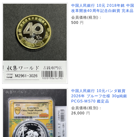
中国人民銀行 10元 2018年銘 中国
改革開放40周年記念白銅貨 完未品
会員価格(税別)：
500
円
中国人民銀行 10元パンダ銀貨
2026年 プルーフ仕様 30g純銀
PCGS-MS70 鑑定品
会員価格(税別)：
26,000
円