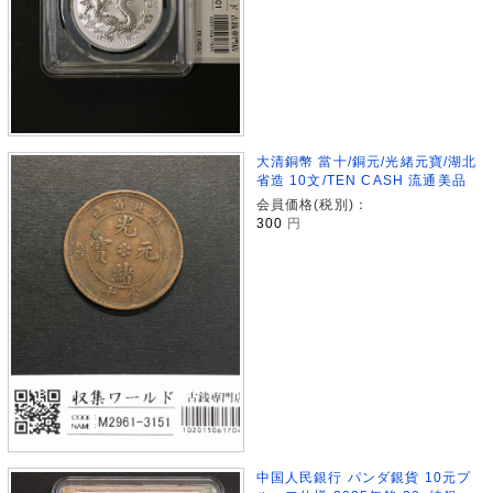
大清銅幣 當十/銅元/光緒元寶/湖北
省造 10文/TEN CASH 流通美品
会員価格(税別)：
300
円
中国人民銀行 パンダ銀貨 10元プ