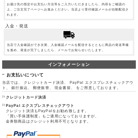
お届け先の指定やお支払い方法等をご入力いただきましたら、内容をご確認の
上、ご注文完了ページへお進みください。当店より受付確認メールが自動配信さ
れます。
入金・発送
当店で入金確認ができ次第、入金確認メールを配信するとともに商品の発送準備
を進め、発送が完了しましたら、メールでお知らせいたします。
インフォメーション
お支払いについて
当店では、 クレジットカード決済、 PayPal エクスプレスチェックアウ
ト、 銀行振込、 郵便振替、 現金書留、 をご用意しております。
クレジットカード決済
PayPal エクスプレスチェックアウト
クレジット決済もPayPalをお勧め致します。
「買い手保護制度」もご適用になっておりますが、
金券類商品はクレジット利用不可となります。