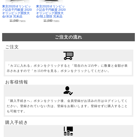
東京2020オリンピッ
東京2020オリンピッ
ク記念千円銀貨 2020
ク記念千円銀貨 2020
オリンピック競技大
オリンピック競技大
会/水泳 完未品
会/陸上競技 完未品
11,000
11,000
円(税別)
円(税別)
ご注文の流れ
ご注文
「カゴに入れる」ボタンをクリックすると「現在のカゴの中」に数量と金額が表
示されますので「カゴの中を見る」ボタンをクリックしてください。
お客様情報
「購入手続きへ」ボタンをクリック後、会員登録がお済みの方はログインしてく
ださい。登録されていない方は、登録をお願いします。登録せずに購入すること
も可能です。
購入手続き