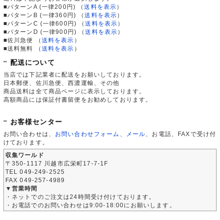
■パターンA (一律200円)
（
送料を表示
）
■パターンB (一律360円)
（
送料を表示
）
■パターンC (一律600円)
（
送料を表示
）
■パターンD (一律900円)
（
送料を表示
）
■佐川急便
（
送料を表示
）
■送料無料
（
送料を表示
）
配送について
当店では下記業者に配送をお願いしております。
日本郵便、佐川急便、西濃運輸、その他
商品送料は全て商品ページに表示しております。
高額商品には保証付書留便をお勧めしております。
お客様センター
お問い合わせは、
お問い合わせフォーム
、
メール
、お電話、FAXで受け付
けております。
収集ワールド
〒350-1117 川越市広栄町17-7-1F
TEL 049-249-2525
FAX 049-257-4989
▼営業時間
・ネットでのご注文は24時間受け付けております。
・お電話でのお問い合わせは9:00-18:00にお願いします。