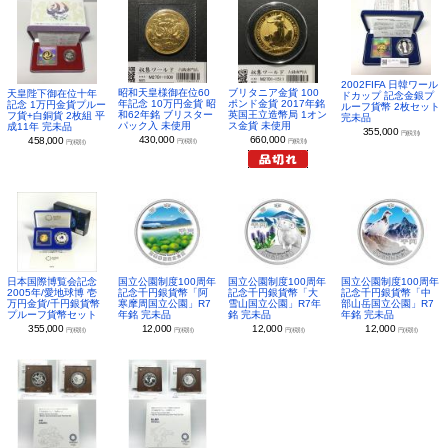
2002FIFA 日韓ワール
昭和天皇様御在位60
ブリタニア金貨 100
天皇陛下御在位十年
ドカップ 記念金銀プ
年記念 10万円金貨 昭
ポンド金貨 2017年銘
記念 1万円金貨プルー
ルーフ貨幣 2枚セット
和62年銘 ブリスター
英国王立造幣局 1オン
フ貨+白銅貨 2枚組 平
完未品
パック入 未使用
ス金貨 未使用
成11年 完未品
355,000
円(税別)
430,000
660,000
458,000
円(税別)
円(税別)
円(税別)
日本国際博覧会記念
国立公園制度100周年
国立公園制度100周年
国立公園制度100周年
2005年/愛地球博 壱
記念千円銀貨幣「阿
記念千円銀貨幣「大
記念千円銀貨幣「中
万円金貨/千円銀貨幣
寒摩周国立公園」R7
雪山国立公園」R7年
部山岳国立公園」R7
プルーフ貨幣セット
年銘 完未品
銘 完未品
年銘 完未品
355,000
12,000
12,000
12,000
円(税別)
円(税別)
円(税別)
円(税別)