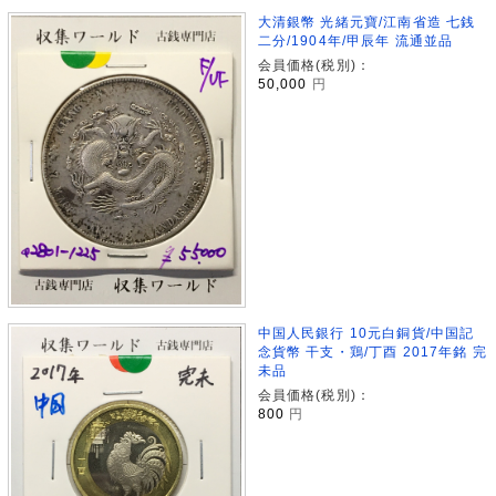
大清銀幣 光緒元寶/江南省造 七銭
二分/1904年/甲辰年 流通並品
会員価格(税別)：
50,000
円
中国人民銀行 10元白銅貨/中国記
念貨幣 干支・鶏/丁酉 2017年銘 完
未品
会員価格(税別)：
800
円