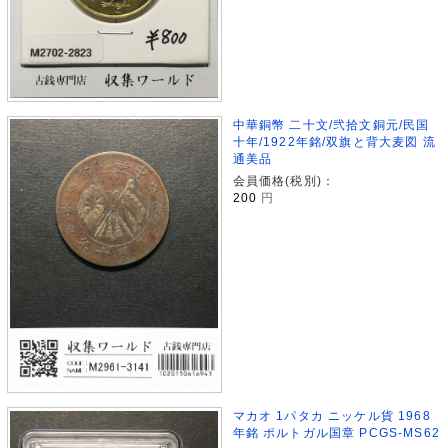
中華銅幣 二十文/弐拾文銅元/民国
十年/1922年銘/双旗と背大麦図 流
通美品
会員価格(税別)：
200
円
マカオ 1パタカ ニッケル貨 1968
年銘 ポルトガル国章 PCGS-MS62