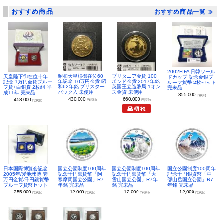
おすすめ商品
おすすめ商品一覧
2002FIFA 日韓ワール
昭和天皇様御在位60
ブリタニア金貨 100
天皇陛下御在位十年
ドカップ 記念金銀プ
年記念 10万円金貨 昭
ポンド金貨 2017年銘
記念 1万円金貨プルー
ルーフ貨幣 2枚セット
和62年銘 ブリスター
英国王立造幣局 1オン
フ貨+白銅貨 2枚組 平
完未品
パック入 未使用
ス金貨 未使用
成11年 完未品
355,000
円(税別)
430,000
660,000
458,000
円(税別)
円(税別)
円(税別)
日本国際博覧会記念
国立公園制度100周年
国立公園制度100周年
国立公園制度100周年
2005年/愛地球博 壱
記念千円銀貨幣「阿
記念千円銀貨幣「大
記念千円銀貨幣「中
万円金貨/千円銀貨幣
寒摩周国立公園」R7
雪山国立公園」R7年
部山岳国立公園」R7
プルーフ貨幣セット
年銘 完未品
銘 完未品
年銘 完未品
355,000
12,000
12,000
12,000
円(税別)
円(税別)
円(税別)
円(税別)