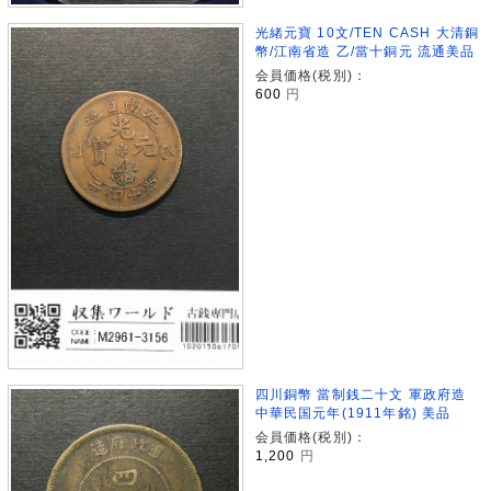
光緒元寶 10文/TEN CASH 大清銅
幣/江南省造 乙/當十銅元 流通美品
会員価格(税別)：
600
円
四川銅幣 當制銭二十文 軍政府造
中華民国元年(1911年銘) 美品
会員価格(税別)：
1,200
円