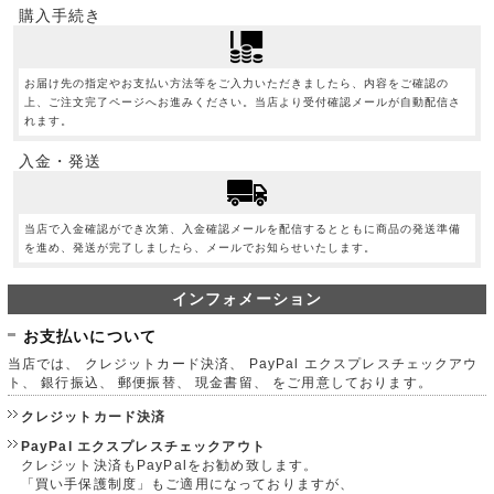
購入手続き
お届け先の指定やお支払い方法等をご入力いただきましたら、内容をご確認の
上、ご注文完了ページへお進みください。当店より受付確認メールが自動配信さ
れます。
入金・発送
当店で入金確認ができ次第、入金確認メールを配信するとともに商品の発送準備
を進め、発送が完了しましたら、メールでお知らせいたします。
インフォメーション
お支払いについて
当店では、 クレジットカード決済、 PayPal エクスプレスチェックアウ
ト、 銀行振込、 郵便振替、 現金書留、 をご用意しております。
クレジットカード決済
PayPal エクスプレスチェックアウト
クレジット決済もPayPalをお勧め致します。
「買い手保護制度」もご適用になっておりますが、