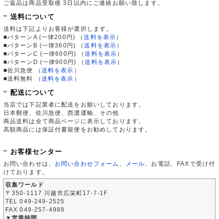
ご返品は商品受取後 3日以内にご連絡お願い致します。
送料について
送料は下記よりお客様が選択します。
■パターンA (一律200円)
（
送料を表示
）
■パターンB (一律360円)
（
送料を表示
）
■パターンC (一律600円)
（
送料を表示
）
■パターンD (一律900円)
（
送料を表示
）
■佐川急便
（
送料を表示
）
■送料無料
（
送料を表示
）
配送について
当店では下記業者に配送をお願いしております。
日本郵便、佐川急便、西濃運輸、その他
商品送料は全て商品ページに表示しております。
高額商品には保証付書留便をお勧めしております。
お客様センター
お問い合わせは、
お問い合わせフォーム
、
メール
、お電話、FAXで受け付
けております。
収集ワールド
〒350-1117 川越市広栄町17-7-1F
TEL 049-249-2525
FAX 049-257-4989
▼営業時間