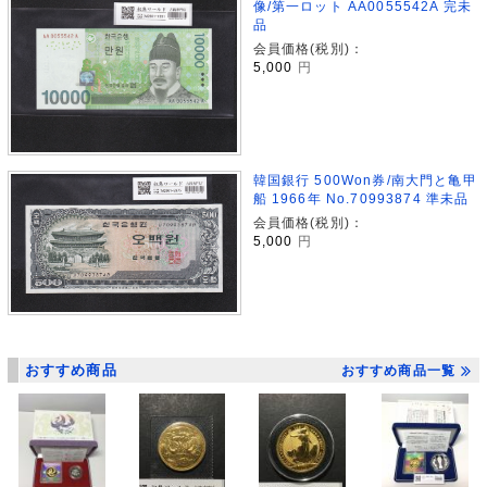
像/第一ロット AA0055542A 完未
品
会員価格(税別)：
5,000
円
韓国銀行 500Won券/南大門と亀甲
船 1966年 No.70993874 準未品
会員価格(税別)：
5,000
円
おすすめ商品
おすすめ商品一覧