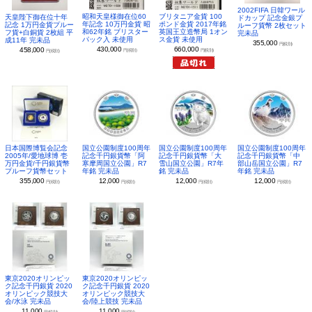
2002FIFA 日韓ワール
昭和天皇様御在位60
ブリタニア金貨 100
天皇陛下御在位十年
ドカップ 記念金銀プ
年記念 10万円金貨 昭
ポンド金貨 2017年銘
記念 1万円金貨プルー
ルーフ貨幣 2枚セット
和62年銘 ブリスター
英国王立造幣局 1オン
フ貨+白銅貨 2枚組 平
完未品
パック入 未使用
ス金貨 未使用
成11年 完未品
355,000
円(税別)
430,000
660,000
458,000
円(税別)
円(税別)
円(税別)
日本国際博覧会記念
国立公園制度100周年
国立公園制度100周年
国立公園制度100周年
2005年/愛地球博 壱
記念千円銀貨幣「阿
記念千円銀貨幣「大
記念千円銀貨幣「中
万円金貨/千円銀貨幣
寒摩周国立公園」R7
雪山国立公園」R7年
部山岳国立公園」R7
プルーフ貨幣セット
年銘 完未品
銘 完未品
年銘 完未品
355,000
12,000
12,000
12,000
円(税別)
円(税別)
円(税別)
円(税別)
東京2020オリンピッ
東京2020オリンピッ
ク記念千円銀貨 2020
ク記念千円銀貨 2020
オリンピック競技大
オリンピック競技大
会/水泳 完未品
会/陸上競技 完未品
11,000
11,000
円(税別)
円(税別)