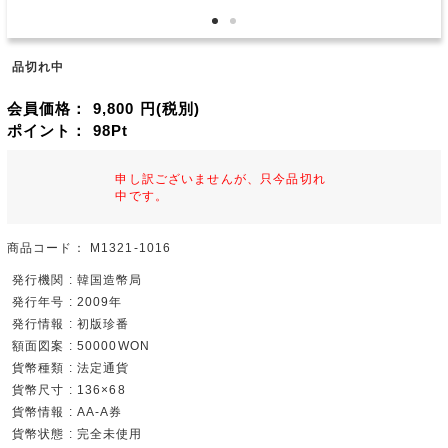
品切れ中
会員価格：
9,800
円(税別)
ポイント：
98
Pt
申し訳ございませんが、只今品切れ
中です。
商品コード：
M1321-1016
発行機関 : 韓国造幣局
発行年号 : 2009年
発行情報 : 初版珍番
額面図案 : 50000WON
貨幣種類 : 法定通貨
貨幣尺寸 : 136×68
貨幣情報 : AA-A券
貨幣状態 : 完全未使用