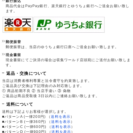
銀行振込
商品代金はPayPay銀行、楽天銀行とゆうちょ銀行へご送金お願い致し
ます。
郵便振替
郵便振替は、当店のゆうちょ銀行口座へご送金お願い致します。
現金書留
現金書留にてご決済の場合は収集ワールド店頭宛にご送付お願い致しま
す。
返品・交換について
当店は消費者権利尊重と法令遵守を約束致します。
ご返品及び交換は下記理由のみ対応致します。
① 商品初期不良 ② 当店手違い ③ 偽物
ご返品は商品受取後 3日以内にご連絡お願い致します。
送料について
送料は下記よりお客様が選択します。
■パターンA (一律200円)
（
送料を表示
）
■パターンB (一律360円)
（
送料を表示
）
■パターンC (一律600円)
（
送料を表示
）
■パターンD (一律900円)
（
送料を表示
）