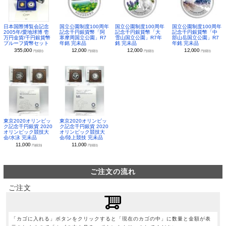
日本国際博覧会記念
国立公園制度100周年
国立公園制度100周年
国立公園制度100周年
2005年/愛地球博 壱
記念千円銀貨幣「阿
記念千円銀貨幣「大
記念千円銀貨幣「中
万円金貨/千円銀貨幣
寒摩周国立公園」R7
雪山国立公園」R7年
部山岳国立公園」R7
プルーフ貨幣セット
年銘 完未品
銘 完未品
年銘 完未品
355,000
12,000
12,000
12,000
円(税別)
円(税別)
円(税別)
円(税別)
東京2020オリンピッ
東京2020オリンピッ
ク記念千円銀貨 2020
ク記念千円銀貨 2020
オリンピック競技大
オリンピック競技大
会/水泳 完未品
会/陸上競技 完未品
11,000
11,000
円(税別)
円(税別)
ご注文の流れ
ご注文
「カゴに入れる」ボタンをクリックすると「現在のカゴの中」に数量と金額が表