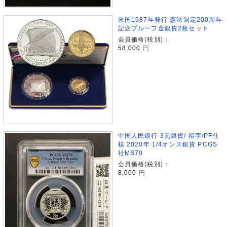
米国1987年発行 憲法制定200周年
記念プルーフ金銀貨2枚セット
会員価格(税別)：
58,000
円
中国人民銀行 3元銀貨/ 福字/PF仕
様 2020年 1/4オンス銀貨 PCGS
社MS70
会員価格(税別)：
8,000
円