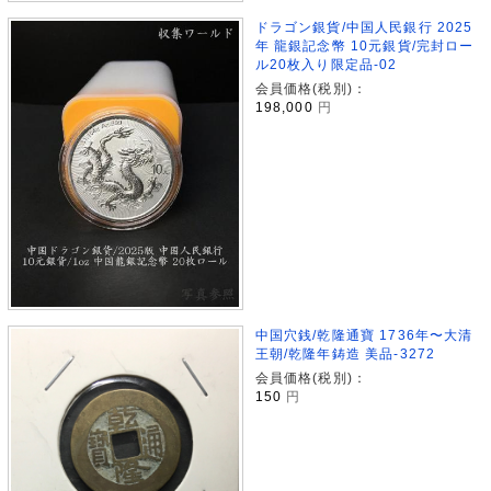
ドラゴン銀貨/中国人民銀行 2025
年 龍銀記念幣 10元銀貨/完封ロー
ル20枚入り限定品-02
会員価格(税別)：
198,000
円
中国穴銭/乾隆通寶 1736年〜大清
王朝/乾隆年鋳造 美品-3272
会員価格(税別)：
150
円