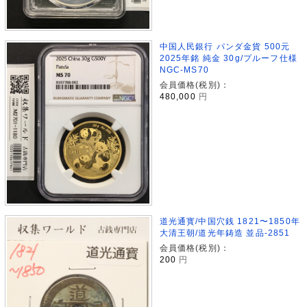
中国人民銀行 パンダ金貨 500元
2025年銘 純金 30g/プルーフ仕様
NGC-MS70
会員価格(税別)：
480,000
円
道光通寳/中国穴銭 1821〜1850年
大清王朝/道光年鋳造 並品-2851
会員価格(税別)：
200
円