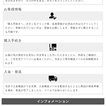
示されますので「カゴの中を見る」ボタンをクリックしてください。
お客様情報
「購入手続きへ」ボタンをクリック後、会員登録がお済みの方はログインしてく
ださい。登録されていない方は、登録をお願いします。登録せずに購入すること
も可能です。
購入手続き
お届け先の指定やお支払い方法等をご入力いただきましたら、内容をご確認の
上、ご注文完了ページへお進みください。当店より受付確認メールが自動配信さ
れます。
入金・発送
当店で入金確認ができ次第、入金確認メールを配信するとともに商品の発送準備
を進め、発送が完了しましたら、メールでお知らせいたします。
インフォメーション