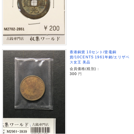
香港銅貨 10セント/壹毫銅
貨/10CENTS 1961年銘/エリザベ
ス女王 美品
会員価格(税別)：
300
円