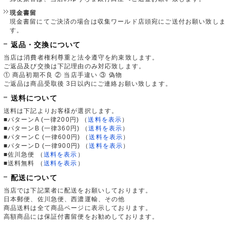
現金書留
現金書留にてご決済の場合は収集ワールド店頭宛にご送付お願い致しま
す。
返品・交換について
当店は消費者権利尊重と法令遵守を約束致します。
ご返品及び交換は下記理由のみ対応致します。
① 商品初期不良 ② 当店手違い ③ 偽物
ご返品は商品受取後 3日以内にご連絡お願い致します。
送料について
送料は下記よりお客様が選択します。
■パターンA (一律200円)
（
送料を表示
）
■パターンB (一律360円)
（
送料を表示
）
■パターンC (一律600円)
（
送料を表示
）
■パターンD (一律900円)
（
送料を表示
）
■佐川急便
（
送料を表示
）
■送料無料
（
送料を表示
）
配送について
当店では下記業者に配送をお願いしております。
日本郵便、佐川急便、西濃運輸、その他
商品送料は全て商品ページに表示しております。
高額商品には保証付書留便をお勧めしております。