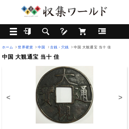
ホーム
世界硬貨
中国
古銭・穴銭
中国 大観通宝 当十 佳
中国 大観通宝 当十 佳
<
>