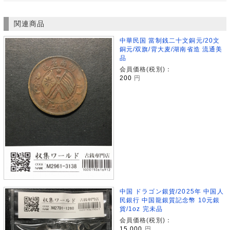
関連商品
中華民国 當制銭二十文銅元/20文
銅元/双旗/背大麦/湖南省造 流通美
品
会員価格(税別)：
200
円
中国 ドラゴン銀貨/2025年 中国人
民銀行 中国龍銀質記念幣 10元銀
貨/1oz 完未品
会員価格(税別)：
15,000
円