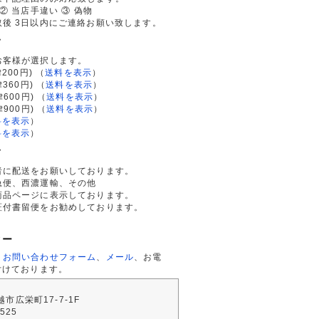
② 当店手違い ③ 偽物
後 3日以内にご連絡お願い致します。
て
お客様が選択します。
200円)
（
送料を表示
）
律360円)
（
送料を表示
）
律600円)
（
送料を表示
）
律900円)
（
送料を表示
）
料を表示
）
料を表示
）
て
者に配送をお願いしております。
急便、西濃運輸、その他
商品ページに表示しております。
証付書留便をお勧めしております。
ター
、
お問い合わせフォーム
、
メール
、お電
付けております。
川越市広栄町17-7-1F
2525