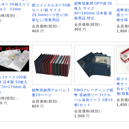
紙幣収集用 OPP袋 50
ダー 50枚入り 1
紙コインホルダー50枚
枚入 サイズ
o.2 33mm
セット/箱 サイズ
紙幣収
90×180mm 日本製 収
29.0mm(バラ売り)外
黒リー
格(税別)：
集用品 特注
箱なし/収集用品
枚仕様
円
会員価格(税別)：
会員価格(税別)：
会員価
400
円
400
円
1,800
 1ケース100袋
紙コイ
袋 日本製 50枚入
枚セッ
70×170mm 収
合せご
紙幣収納用アルバム 1
PMGグレーディング紙
品
無/収
冊20ページ
幣 収納用リーフ/アル
格(税別)：
会員価
バム追加リーフ 2段×5
会員価格(税別)：
00
円
1,600
枚/セット
800
円
会員価格(税別)：
1,000
円