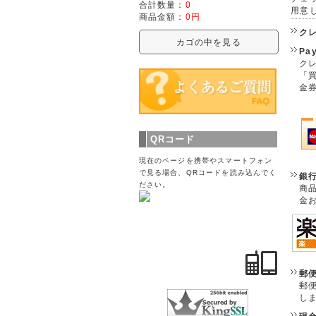
合計数量：
0
用意
商品金額：
0円
ク
カゴの中を見る
Pa
クレ
「
金
QRコード
現在のページを携帯やスマートフォン
で見る場合、QRコードを読み込んでく
銀
ださい。
商
金
郵
郵
し