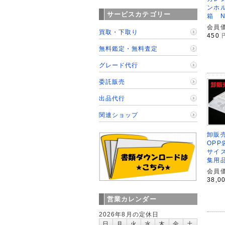
ンホル
サービスカテゴリー
箱 N
会員価
買取・下取り
450
無料鑑定・無料査定
グレード代行
委託販売
出品代行
関連ショップ
卸販売
OPP
サイズ
集用
会員価
38,0
営業カレンダー
2026年8月の定休日
日
月
火
水
木
金
土