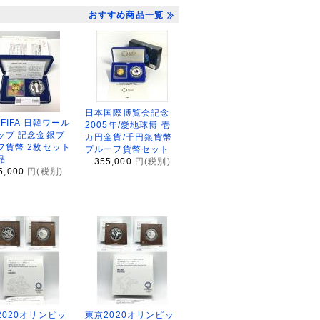
おすすめ商品一覧
日本国際博覧会記念
2FIFA 日韓ワール
2005年/愛地球博 壱
ップ 記念金銀プ
万円金貨/千円銀貨幣
フ貨幣 2枚セット
プルーフ貨幣セット
品
355,000
円(税別)
5,000
円(税別)
2020オリンピッ
東京2020オリンピッ