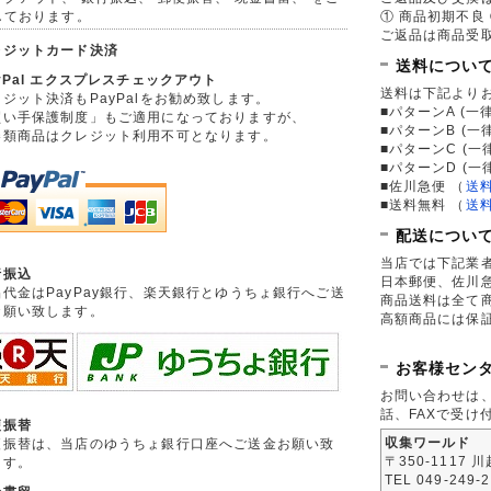
しております。
① 商品初期不良 
ご返品は商品受取
レジットカード決済
送料につい
yPal エクスプレスチェックアウト
送料は下記より
ジット決済もPayPalをお勧め致します。
■パターンA (一律
買い手保護制度」もご適用になっておりますが、
■パターンB (一
券類商品はクレジット利用不可となります。
■パターンC (一
■パターンD (一
■佐川急便
（
送
■送料無料
（
送
配送につい
当店では下記業
行振込
日本郵便、佐川
品代金はPayPay銀行、楽天銀行とゆうちょ銀行へご送
商品送料は全て
お願い致します。
高額商品には保
お客様セン
お問い合わせは
話、FAXで受け
便振替
収集ワールド
便振替は、当店のゆうちょ銀行口座へご送金お願い致
〒350-1117 
ます。
TEL 049-249-