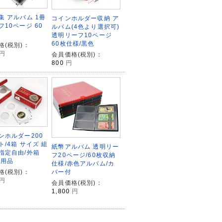
集 アルバム 1冊
コインホルダー収納 ア
フ10ページ 60
ルバム(4色より選択可)
透明リーフ10ページ
60枚仕様/黒色
格(税別)：
円
会員価格(税別)：
800
円
ンホルダー200
ト/4箱 サイズ 組
紙幣アルバム 透明リー
指定自由/外箱
フ20ページ/60枚収納
集用品
仕様/赤色アルバム/カ
バー付
格(税別)：
円
会員価格(税別)：
1,800
円