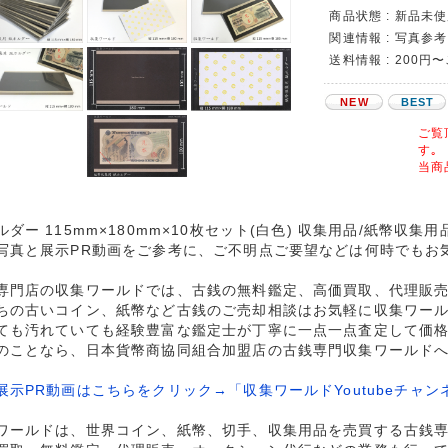
商品状態 : 新品未
関連情報 : 写真参考
送料情報 : 200円
NEW
BEST
ご覧
す｡
当商
ルダー 115mm×180mm×10枚セット(白色) 収集用品/紙幣収集
写真と展示PR動画をご参考に、ご不明点ご要望などは何時でもお
専門店の収集ワールドでは、古銭の無料鑑定、高価買取、代理販
ちの古いコイン、紙幣など古銭のご売却相談はお気軽に収集ワー
ても汚れていても経験豊富な鑑定士が丁寧に一点一点査定して価
のことなら、日本貨幣商協同組合加盟店の古銭専門収集ワールド
展示PR動画はこちらをクリック→「収集ワールドYoutubeチャン
ワールドは、世界コイン、紙幣、切手、収集用品を売買する古銭