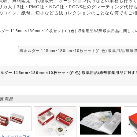
買取、無料鑑定、代理販売、オークション代行などの業務も行っ
リカ大手3社・PMG社・NGC社・PCGS社のグレーティング代行
のコイン、紙幣、切手など古銭コレクションのことなら何でもご
ダー 115mm×180mm×10枚セット(白色) 収集用品/紙幣収集用品に
紙ホルダー 115mm×180mm×10枚セット(白色) 収集用品/紙
ルダー 115mm×180mm×10枚セット(白色) 収集用品/紙幣収集用品に対
連商品
ント ペーパーコイ