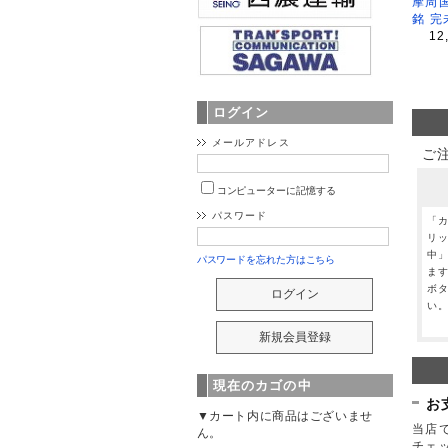
摩周
銘 完
12
ログイン
メールアドレス
ご
コンピューターに記憶する
パスワード
「
リ
中
パスワードを忘れた方はこちら
ま
ボ
い
現在のカゴの中
お
▼カート内に商品はございませ
当店で
ん。
チェ