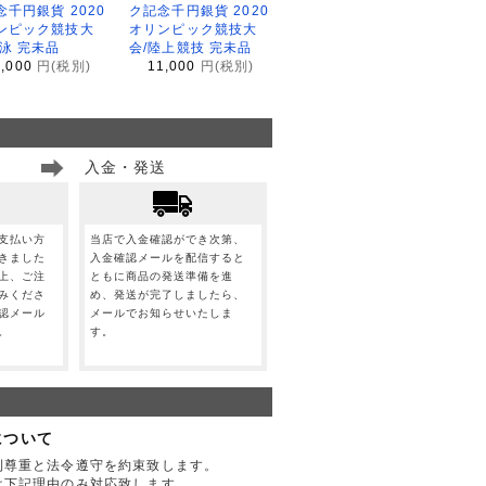
念千円銀貨 2020
ク記念千円銀貨 2020
ンピック競技大
オリンピック競技大
水泳 完未品
会/陸上競技 完未品
1,000
円(税別)
11,000
円(税別)
入金・発送
支払い方
当店で入金確認ができ次第、
きました
入金確認メールを配信すると
上、ご注
ともに商品の発送準備を進
みくださ
め、発送が完了しましたら、
認メール
メールでお知らせいたしま
。
す。
について
利尊重と法令遵守を約束致します。
は下記理由のみ対応致します。