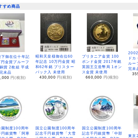
すすめ商品
200
昭和天皇様御在位60
ブリタニア金貨 100
陛下御在位十年記
ドカ
年記念 10万円金貨 昭
ポンド金貨 2017年銘
万円金貨プルーフ
ルー
和62年銘 ブリスター
英国王立造幣局 1オン
銅貨 2枚組 平成
完未
パック入 未使用
ス金貨 未使用
 完未品
35
430,000
円(税別)
660,000
円(税別)
8,000
円(税別)
園制度100周年
国立公園制度100周年
国立公園制度100周年
千円銀貨幣「阿寒
記念千円銀貨幣「大雪
記念千円銀貨幣「中部
東京