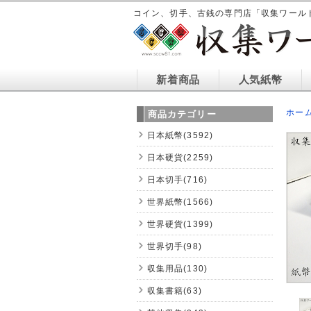
コイン、切手、古銭の専門店「収集ワール
新着商品
人気紙幣
ホー
商品カテゴリー
日本紙幣(3592)
日本硬貨(2259)
日本切手(716)
世界紙幣(1566)
世界硬貨(1399)
世界切手(98)
収集用品(130)
収集書籍(63)