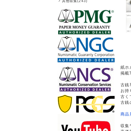
其他収集(243)
紙ホ
掲載
古銭
お持
古く
古銭
商品
収集