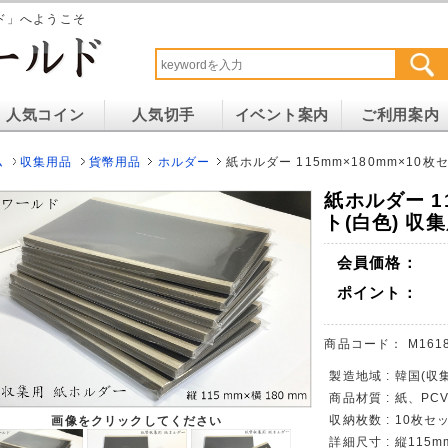
ド」へようこそ
人気コイン
人気切手
イベント案内
ご利用案内
ム
収集用品
貨幣用品
ホルダー
紙ホルダー 115mm×180mm×10
紙ホルダー 1
ト(白色) 収
会員価格：
ポイント：
商品コード：
M161
製造地域 : 韓国(
商品材質 : 紙、PC
収納枚数 : 10枚セ
画像をクリックしてください
詳細尺寸 : 縦115m