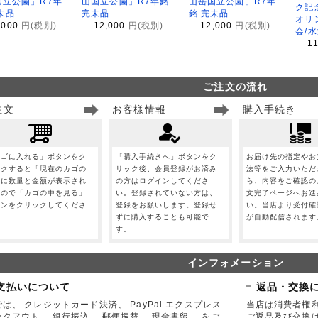
国立公園」R7年
山国立公園」R7年銘
山岳国立公園」R7年
ク記
未品
完未品
銘 完未品
オリ
,000
円(税別)
12,000
円(税別)
12,000
円(税別)
会/
1
ご注文の流れ
注文
お客様情報
購入手続き
カゴに入れる」ボタンをク
「購入手続きへ」ボタンをク
お届け先の指定やお
ックすると「現在のカゴの
リック後、会員登録がお済み
法等をご入力いただ
」に数量と金額が表示され
の方はログインしてくださ
ら、内容をご確認の
すので「カゴの中を見る」
い。登録されていない方は、
文完了ページへお進
タンをクリックしてくださ
登録をお願いします。登録せ
い。当店より受付確
。
ずに購入することも可能で
が自動配信されます
す。
インフォメーション
支払いについて
返品・交換
は、 クレジットカード決済、 PayPal エクスプレス
当店は消費者権
ックアウト、 銀行振込、 郵便振替、 現金書留、 をご
ご返品及び交換