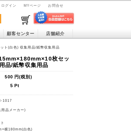
ログイン
MYページ
お問合せ
顧客センター
店舗紹介
枚セット(白色) 収集用品/紙幣収集用品
15mm×180mm×10枚セッ
集用品/紙幣収集用品
500
円(税別)
5
Pt
8-1017
収集用品メーカー)
V
ット
m×横180mm(白色)