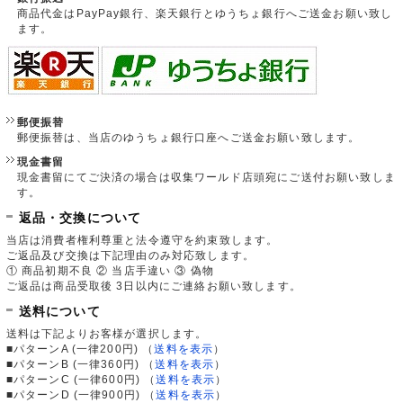
商品代金はPayPay銀行、楽天銀行とゆうちょ銀行へご送金お願い致し
ます。
郵便振替
郵便振替は、当店のゆうちょ銀行口座へご送金お願い致します。
現金書留
現金書留にてご決済の場合は収集ワールド店頭宛にご送付お願い致しま
す。
返品・交換について
当店は消費者権利尊重と法令遵守を約束致します。
ご返品及び交換は下記理由のみ対応致します。
① 商品初期不良 ② 当店手違い ③ 偽物
ご返品は商品受取後 3日以内にご連絡お願い致します。
送料について
送料は下記よりお客様が選択します。
■パターンA (一律200円)
（
送料を表示
）
■パターンB (一律360円)
（
送料を表示
）
■パターンC (一律600円)
（
送料を表示
）
■パターンD (一律900円)
（
送料を表示
）