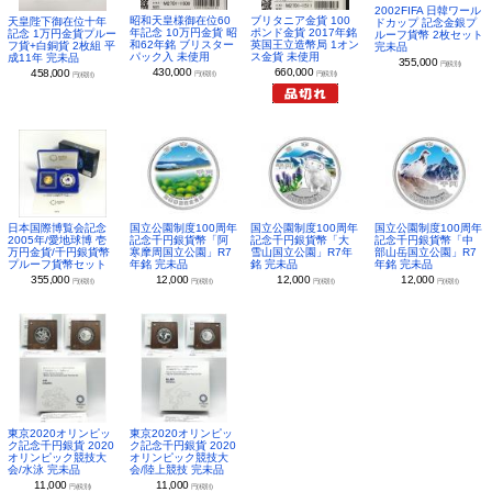
2002FIFA 日韓ワール
昭和天皇様御在位60
ブリタニア金貨 100
天皇陛下御在位十年
ドカップ 記念金銀プ
年記念 10万円金貨 昭
ポンド金貨 2017年銘
記念 1万円金貨プルー
ルーフ貨幣 2枚セット
和62年銘 ブリスター
英国王立造幣局 1オン
フ貨+白銅貨 2枚組 平
完未品
パック入 未使用
ス金貨 未使用
成11年 完未品
355,000
円(税別)
430,000
660,000
458,000
円(税別)
円(税別)
円(税別)
日本国際博覧会記念
国立公園制度100周年
国立公園制度100周年
国立公園制度100周年
2005年/愛地球博 壱
記念千円銀貨幣「阿
記念千円銀貨幣「大
記念千円銀貨幣「中
万円金貨/千円銀貨幣
寒摩周国立公園」R7
雪山国立公園」R7年
部山岳国立公園」R7
プルーフ貨幣セット
年銘 完未品
銘 完未品
年銘 完未品
355,000
12,000
12,000
12,000
円(税別)
円(税別)
円(税別)
円(税別)
東京2020オリンピッ
東京2020オリンピッ
ク記念千円銀貨 2020
ク記念千円銀貨 2020
オリンピック競技大
オリンピック競技大
会/水泳 完未品
会/陸上競技 完未品
11,000
11,000
円(税別)
円(税別)