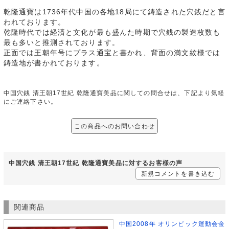
乾隆通寶は1736年代中国の各地18局にて鋳造された穴銭だと言
われております。
乾隆時代では経済と文化が最も盛んた時期で穴銭の製造枚数も
最も多いと推測されております。
正面では王朝年号にプラス通宝と書かれ、背面の満文紋様では
鋳造地が書かれております。
中国穴銭 清王朝17世紀 乾隆通寶美品に関しての問合せは、下記より気軽
にご連絡下さい。
この商品へのお問い合わせ
中国穴銭 清王朝17世紀 乾隆通寶美品に対するお客様の声
新規コメントを書き込む
関連商品
中国2008年 オリンピック運動会金