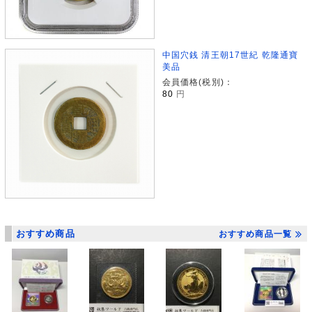
中国穴銭 清王朝17世紀 乾隆通寶
美品
会員価格(税別)：
80
円
おすすめ商品
おすすめ商品一覧