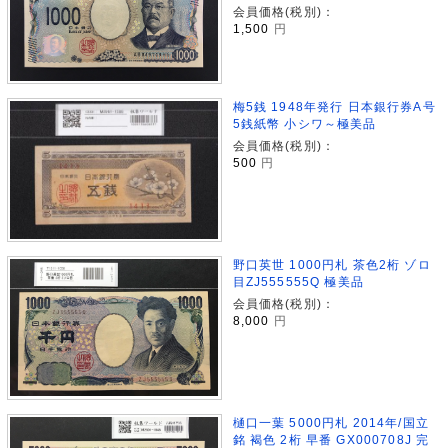
会員価格(税別)：
1,500
円
梅5銭 1948年発行 日本銀行券A号
5銭紙幣 小シワ～極美品
会員価格(税別)：
500
円
野口英世 1000円札 茶色2桁 ゾロ
目ZJ555555Q 極美品
会員価格(税別)：
8,000
円
樋口一葉 5000円札 2014年/国立
銘 褐色 2桁 早番 GX000708J 完