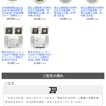
日本国際博覧会記念
国立公園制度100周年
国立公園制度100周年
国立公園制度100周年
2005年/愛地球博 壱
記念千円銀貨幣「阿
記念千円銀貨幣「大
記念千円銀貨幣「中
万円金貨/千円銀貨幣
寒摩周国立公園」R7
雪山国立公園」R7年
部山岳国立公園」R7
プルーフ貨幣セット
年銘 完未品
銘 完未品
年銘 完未品
355,000
12,000
12,000
12,000
円(税別)
円(税別)
円(税別)
円(税別)
東京2020オリンピッ
東京2020オリンピッ
ク記念千円銀貨 2020
ク記念千円銀貨 2020
オリンピック競技大
オリンピック競技大
会/水泳 完未品
会/陸上競技 完未品
11,000
11,000
円(税別)
円(税別)
ご注文の流れ
ご注文
「カゴに入れる」ボタンをクリックすると「現在のカゴの中」に数量と金額が表
示されますので「カゴの中を見る」ボタンをクリックしてください。