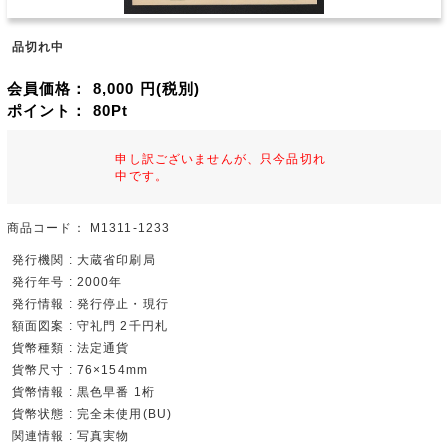
品切れ中
会員価格：
8,000
円(税別)
ポイント：
80
Pt
申し訳ございませんが、只今品切れ
中です。
商品コード：
M1311-1233
発行機関 : 大蔵省印刷局
発行年号 : 2000年
発行情報 : 発行停止・現行
額面図案 : 守礼門 2千円札
貨幣種類 : 法定通貨
貨幣尺寸 : 76×154mm
貨幣情報 : 黒色早番 1桁
貨幣状態 : 完全未使用(BU)
関連情報 : 写真実物