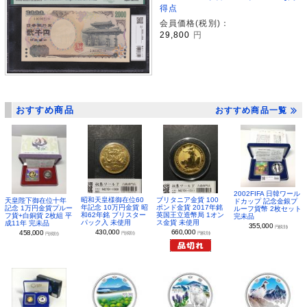
得点
会員価格(税別)：
29,800
円
おすすめ商品
おすすめ商品一覧
2002FIFA 日韓ワール
昭和天皇様御在位60
ブリタニア金貨 100
天皇陛下御在位十年
ドカップ 記念金銀プ
年記念 10万円金貨 昭
ポンド金貨 2017年銘
記念 1万円金貨プルー
ルーフ貨幣 2枚セット
和62年銘 ブリスター
英国王立造幣局 1オン
フ貨+白銅貨 2枚組 平
完未品
パック入 未使用
ス金貨 未使用
成11年 完未品
355,000
円(税別)
430,000
660,000
458,000
円(税別)
円(税別)
円(税別)