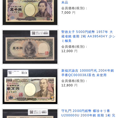
未品
会員価格(税別)：
7,000
円
聖徳太子 5000円紙幣 1957年 大
蔵省銘 後期 2桁 AA395404Y 少シ
ミ極美
会員価格(税別)：
12,000
円
新福沢諭吉 10000円札 2004年銘
早番QC000038J茶色 未使用
会員価格(税別)：
12,800
円
守礼門 2000円紙幣 蝶珍キリ番
U200000U 2000年銘 前期 1桁 完