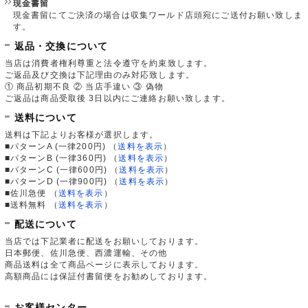
現金書留
現金書留にてご決済の場合は収集ワールド店頭宛にご送付お願い致しま
す。
返品・交換について
当店は消費者権利尊重と法令遵守を約束致します。
ご返品及び交換は下記理由のみ対応致します。
① 商品初期不良 ② 当店手違い ③ 偽物
ご返品は商品受取後 3日以内にご連絡お願い致します。
送料について
送料は下記よりお客様が選択します。
■パターンA (一律200円)
（
送料を表示
）
■パターンB (一律360円)
（
送料を表示
）
■パターンC (一律600円)
（
送料を表示
）
■パターンD (一律900円)
（
送料を表示
）
■佐川急便
（
送料を表示
）
■送料無料
（
送料を表示
）
配送について
当店では下記業者に配送をお願いしております。
日本郵便、佐川急便、西濃運輸、その他
商品送料は全て商品ページに表示しております。
高額商品には保証付書留便をお勧めしております。
お客様センター