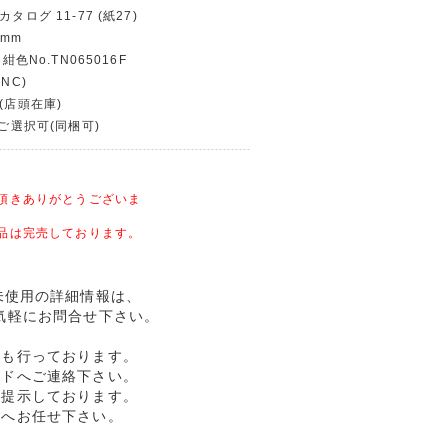
タログ 11-77 (紙27)
 mm
紺色No.TN065016F
NC)
(店頭在庫)
〜ご選択可(同梱可)
頂きありがとうございま
品は完売しております。
6F 未使用の詳細情報は、
気軽にお問合せ下さい。
売も行っております。
ルドへご連絡下さい。
格提示しております。
ドへお任せ下さい。