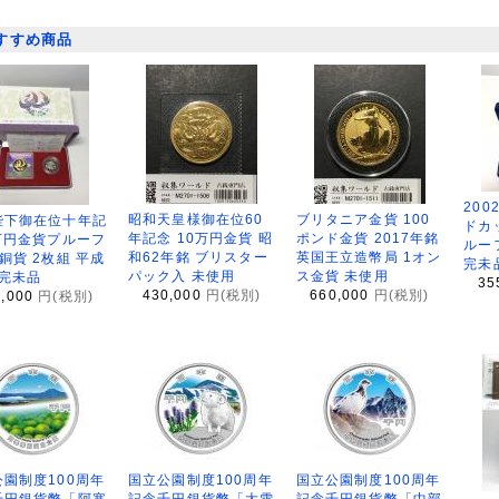
すすめ商品
200
昭和天皇様御在位60
ブリタニア金貨 100
陛下御在位十年記
ドカ
年記念 10万円金貨 昭
ポンド金貨 2017年銘
万円金貨プルーフ
ルー
和62年銘 ブリスター
英国王立造幣局 1オン
銅貨 2枚組 平成
完未
パック入 未使用
ス金貨 未使用
 完未品
35
430,000
円(税別)
660,000
円(税別)
8,000
円(税別)
園制度100周年
国立公園制度100周年
国立公園制度100周年
千円銀貨幣「阿寒
記念千円銀貨幣「大雪
記念千円銀貨幣「中部