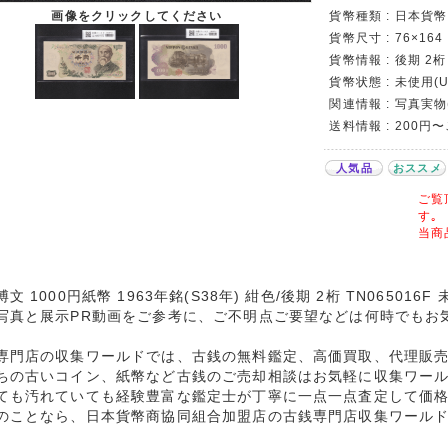
画像をクリックしてください
貨幣種類 : 日本貨幣カ
貨幣尺寸 : 76×164
貨幣情報 : 後期 2桁 
貨幣状態 : 未使用(U
関連情報 : 写真実物
送料情報 : 200円
人気品
おススメ
ご覧
す｡
当商
文 1000円紙幣 1963年銘(S38年) 紺色/後期 2桁 TN06501
写真と展示PR動画をご参考に、ご不明点ご要望などは何時でもお
専門店の収集ワールドでは、古銭の無料鑑定、高価買取、代理販
ちの古いコイン、紙幣など古銭のご売却相談はお気軽に収集ワー
ても汚れていても経験豊富な鑑定士が丁寧に一点一点査定して価
のことなら、日本貨幣商協同組合加盟店の古銭専門店収集ワール