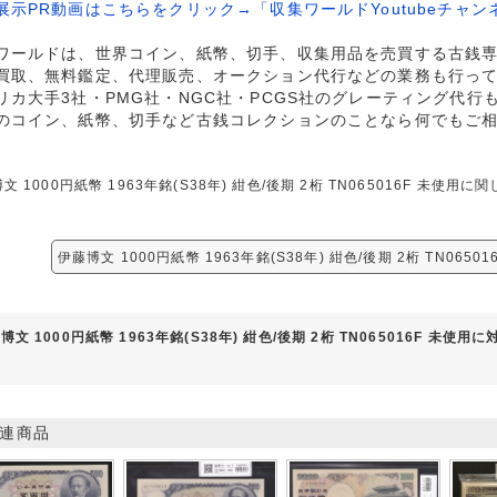
展示PR動画はこちらをクリック→「収集ワールドYoutubeチャン
ワールドは、世界コイン、紙幣、切手、収集用品を売買する古銭
買取、無料鑑定、代理販売、オークション代行などの業務も行っ
リカ大手3社・PMG社・NGC社・PCGS社のグレーティング代行
のコイン、紙幣、切手など古銭コレクションのことなら何でもご
文 1000円紙幣 1963年銘(S38年) 紺色/後期 2桁 TN065016F 
。
伊藤博文 1000円紙幣 1963年銘(S38年) 紺色/後期 2桁 TN065
博文 1000円紙幣 1963年銘(S38年) 紺色/後期 2桁 TN065016F 未使
連商品