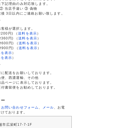
は下記理由のみ対応致します。
② 当店手違い ③ 偽物
後 3日以内にご連絡お願い致します。
て
お客様が選択します。
200円)
（
送料を表示
）
律360円)
（
送料を表示
）
律600円)
（
送料を表示
）
律900円)
（
送料を表示
）
料を表示
）
料を表示
）
て
者に配送をお願いしております。
急便、西濃運輸、その他
商品ページに表示しております。
証付書留便をお勧めしております。
ター
、
お問い合わせフォーム
、
メール
、お電
付けております。
川越市広栄町17-7-1F