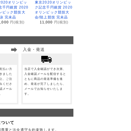
2020オリンピッ
東京2020オリンピッ
念千円銀貨 2020
ク記念千円銀貨 2020
ンピック競技大
オリンピック競技大
水泳 完未品
会/陸上競技 完未品
1,000
円(税別)
11,000
円(税別)
入金・発送
支払い方
当店で入金確認ができ次第、
きました
入金確認メールを配信すると
上、ご注
ともに商品の発送準備を進
みくださ
め、発送が完了しましたら、
認メール
メールでお知らせいたしま
。
す。
について
利尊重と法令遵守を約束致します。