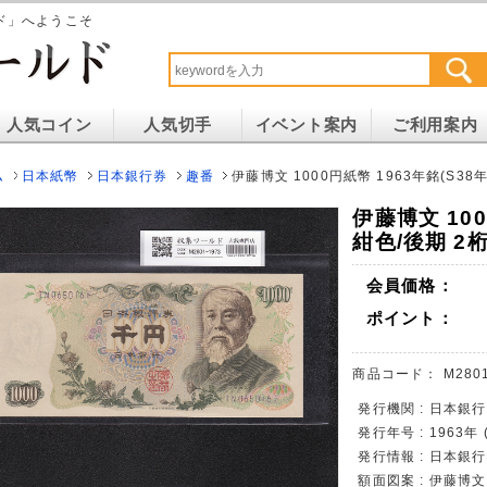
ド」へようこそ
人気コイン
人気切手
イベント案内
ご利用案内
ム
日本紙幣
日本銀行券
趣番
伊藤博文 1000円紙幣 1963年銘(S38年)
伊藤博文 100
紺色/後期 2桁
会員価格：
ポイント：
商品コード：
M280
発行機関 : 日本銀行
発行年号 : 1963年
発行情報 : 日本銀
額面図案 : 伊藤博文