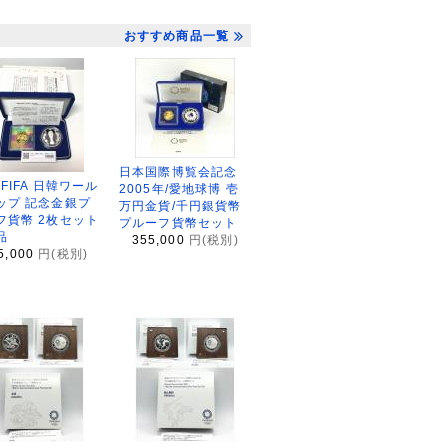
おすすめ商品一覧
日本国際博覧会記念
2FIFA 日韓ワール
2005年/愛地球博 壱
ップ 記念金銀プ
万円金貨/千円銀貨幣
フ貨幣 2枚セット
プルーフ貨幣セット
品
355,000
円(税別)
5,000
円(税別)