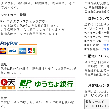
ックアウト、 銀行振込、 郵便振替、 現金書留、 をご
ご返品及び交換
しております。
① 商品初期不良 
ご返品は商品受取
レジットカード決済
送料につい
yPal エクスプレスチェックアウト
送料は下記より
ジット決済もPayPalをお勧め致します。
■パターンA (一律
買い手保護制度」もご適用になっておりますが、
■パターンB (一
券類商品はクレジット利用不可となります。
■パターンC (一
■パターンD (一
■佐川急便
（
送
■送料無料
（
送
配送につい
当店では下記業
行振込
日本郵便、佐川
品代金はPayPay銀行、楽天銀行とゆうちょ銀行へご送
商品送料は全て
お願い致します。
高額商品には保
お客様セン
お問い合わせは
話、FAXで受け
便振替
収集ワールド
便振替は、当店のゆうちょ銀行口座へご送金お願い致
〒350-1117 
ます。