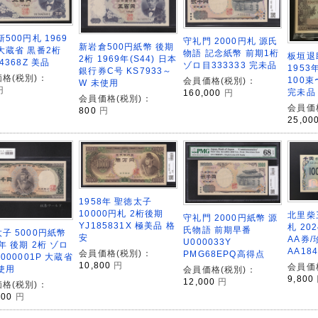
新500円札 1969
守礼門 2000円札 源氏
新岩倉500円紙幣 後期
大蔵省 黒番2桁
物語 記念紙幣 前期1桁
板垣退
2桁 1969年(S44) 日本
4368Z 美品
ゾロ目333333 完未品
195
銀行券C号 KS7933～
格(税別)：
100束
会員価格(税別)：
W 未使用
円
完未品
160,000
円
会員価格(税別)：
会員価
800
円
25,00
1958年 聖徳太子
10000円札 2桁後期
北里柴
守礼門 2000円紙幣 源
YJ185831X 極美品 格
札 20
氏物語 前期早番
子 5000円紙幣
安
AA券/
U000033Y
7年 後期 2桁 ゾロ
AA18
会員価格(税別)：
PMG68EPQ高得点
E000001P 大蔵省
10,800
円
会員価
使用
会員価格(税別)：
9,800
12,000
円
格(税別)：
000
円