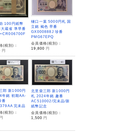
樋口一葉 5000円札 国
助 100円紙幣
立銘 褐色 早番
3年大蔵省 準早番
GX000888J 珍番
〜CR006700F
PMG67EPQ
会員価格(税別)：
格(税別)：
19,800
円
0
円
三郎 新1000円
北里柴三郎 新1000円
24年銘 初期AA-
札 2024年銘 趣番
珍番
AC510002/完未品/新
4379AA 完未品
紙幣記念
格(税別)：
会員価格(税別)：
円
1,500
円