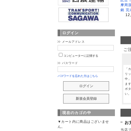
摩周
銘 完
12
ログイン
メールアドレス
ご
コンピューターに記憶する
パスワード
「
リ
パスワードを忘れた方はこちら
中
ま
ボ
い
現在のカゴの中
▼カート内に商品はございませ
お
ん。
当店で