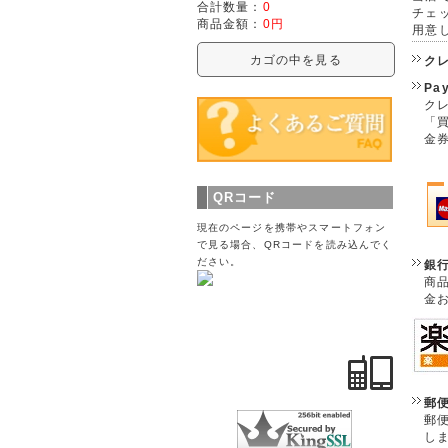
合計数量：
0
チェ
商品金額：
0円
用意
カゴの中を見る
ク
Pa
クレ
「
金
QRコード
現在のページを携帯やスマートフォン
で見る場合、QRコードを読み込んでく
ださい。
銀
商
金
郵
郵
し