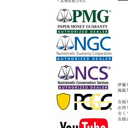
其他収集(243)
伊藤博
掲載
古銭
お持
古く
古銭