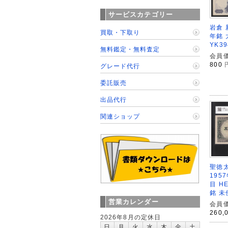
サービスカテゴリー
岩倉 
買取・下取り
年銘 
YK39
無料鑑定・無料査定
会員価
800
グレード代行
委託販売
出品代行
関連ショップ
聖徳太
195
目 H
銘 未
営業カレンダー
会員価
260,
2026年8月の定休日
日
月
火
水
木
金
土