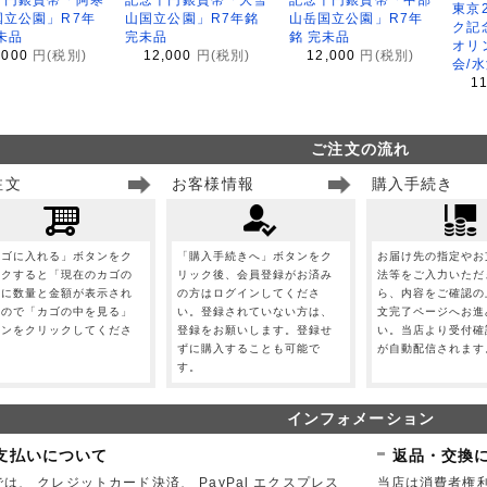
東京
国立公園」R7年
山国立公園」R7年銘
山岳国立公園」R7年
ク記
未品
完未品
銘 完未品
オリ
,000
円(税別)
12,000
円(税別)
12,000
円(税別)
会/
1
ご注文の流れ
注文
お客様情報
購入手続き
カゴに入れる」ボタンをク
「購入手続きへ」ボタンをク
お届け先の指定やお
ックすると「現在のカゴの
リック後、会員登録がお済み
法等をご入力いただ
」に数量と金額が表示され
の方はログインしてくださ
ら、内容をご確認の
すので「カゴの中を見る」
い。登録されていない方は、
文完了ページへお進
タンをクリックしてくださ
登録をお願いします。登録せ
い。当店より受付確
。
ずに購入することも可能で
が自動配信されます
す。
インフォメーション
支払いについて
返品・交換
は、 クレジットカード決済、 PayPal エクスプレス
当店は消費者権