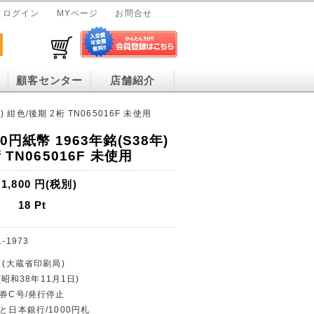
ログイン
MYページ
お問合せ
顧客センター
店舗紹介
 紺色/後期 2桁 TN065016F 未使用
0円紙幣 1963年銘(S38年)
 TN065016F 未使用
1,800
円(税別)
18
Pt
1-1973
 (大蔵省印刷局)
 (昭和38年11月1日)
行券C号/発行停止
と日本銀行/1000円札