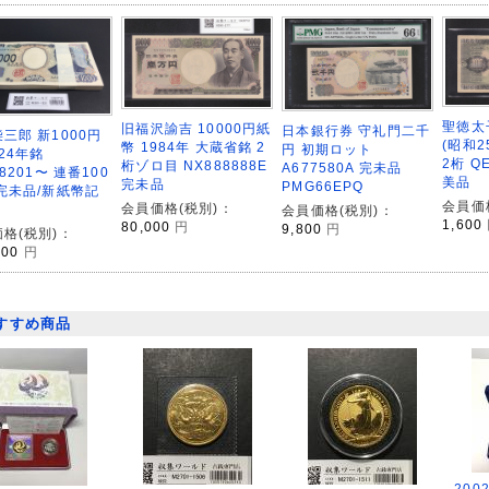
聖徳太
旧福沢諭吉 10000円紙
日本銀行券 守礼門二千
三郎 新1000円
(昭和2
幣 1984年 大蔵省銘 2
円 初期ロット
024年銘
2桁 Q
桁ゾロ目 NX888888E
A677580A 完未品
78201〜 連番100
美品
完未品
PMG66EPQ
完未品/新紙幣記
会員価
会員価格(税別)：
会員価格(税別)：
1,600
80,000
円
9,800
円
格(税別)：
000
円
すすめ商品
200