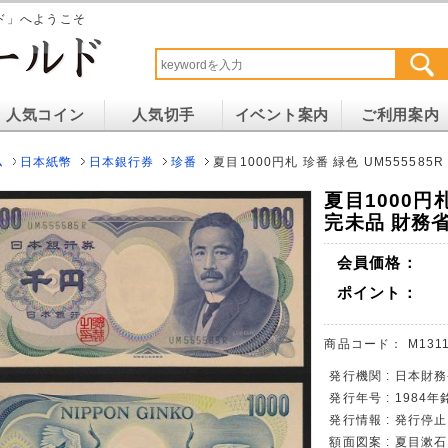
ド」へようこそ
人気コイン
人気切手
イベント案内
ご利用案内
ム
日本紙幣
日本銀行券
珍番
夏目1000円札 珍番 緑色 UM555585
夏目1000円札
完未品 財務
会員価格：
ポイント：
商品コード：
M1311
発行機関 : 日本
発行年号 : 1984年
発行情報 : 発行停止
額面図案 : 夏目漱石