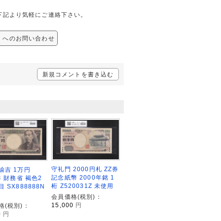
は、下記より気軽にご連絡下さい。
銘版 へのお問い合わせ
新規コメントを書き込む
守礼門 2000円札 ZZ券
諭吉 1万円
記念紙幣 2000年銘 1
年 財務省 褐色2
桁 Z520031Z 未使用
 SX888888N
会員価格(税別)：
15,000
円
格(税別)：
0
円