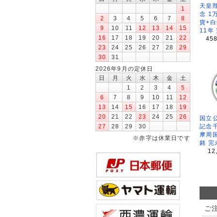
天皇
1
念 1
2
3
4
5
6
7
8
貨+白
9
10
11
12
13
14
15
11年
16
17
18
19
20
21
22
45
23
24
25
26
27
28
29
30
31
2026年9月の定休日
日
月
火
水
木
金
土
1
2
3
4
5
6
7
8
9
10
11
12
13
14
15
16
17
18
19
20
21
22
23
24
25
26
国立公
27
28
29
30
記念
摩周
※赤字は休業日です
銘 完
12
ご