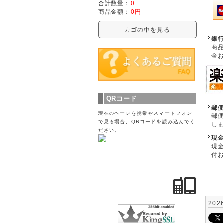
合計数量：
0
商品金額：
0円
カゴの中を見る
銀
商
金
QRコード
郵
現在のページを携帯やスマートフォン
郵
で見る場合、QRコードを読み込んでく
し
ださい。
現
現
付
202