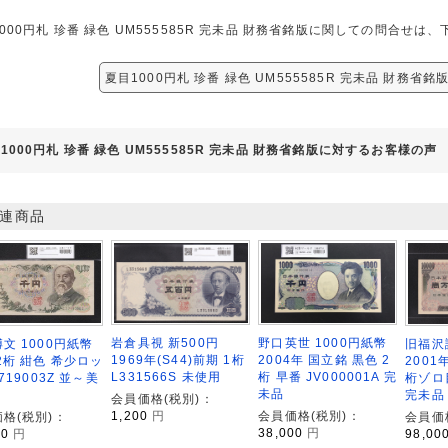
000円札 珍番 緑色 UM555585R 完未品 財務省銘版に関しての問合せ
夏目1000円札 珍番 緑色 UM555585R 完未品 財務省
1000円札 珍番 緑色 UM555585R 完未品 財務省銘版に対するお客様の声
連商品
岩倉具視 新500円
野口英世 1000円紙幣
文 1000円紙幣
旧福沢
1969年(S44)前期 1桁
2004年 国立銘 黒色 2
2桁 紺色 希少ロッ
2001
L331566S 未使用
桁 早番 JV000001A 完
Z719003Z 並～美
桁ゾロ目
未品
完未品
会員価格(税別)：
1,200
円
会員価格(税別)：
格(税別)：
会員価
38,000
円
00
円
98,00