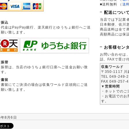
■送料無料
（
送
配送につい
当店では下記業
行振込
日本郵便、佐川
品代金はPayPay銀行、楽天銀行とゆうちょ銀行へご送
商品送料は全て
お願い致します。
高額商品には保
お客様セン
お問い合わせは
話、FAXで受け
便振替
収集ワールド
便振替は、当店のゆうちょ銀行口座へご送金お願い致
〒350-1117 
ます。
TEL 049-249-
金書留
FAX 049-257-
金書留にてご決済の場合は収集ワールド店頭宛にご送
▼営業時間
お願い致します。
・ネットでのご
・お電話でのお問
す。
6年8月6日