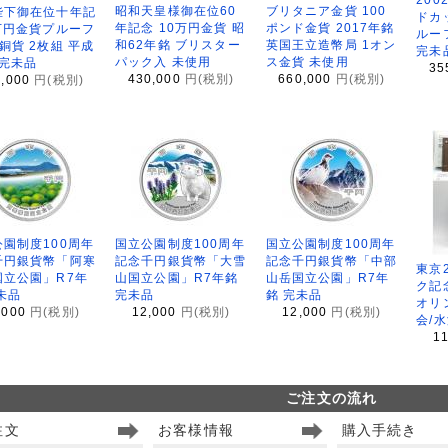
昭和天皇様御在位60
ブリタニア金貨 100
陛下御在位十年記
ドカ
年記念 10万円金貨 昭
ポンド金貨 2017年銘
万円金貨プルーフ
ルー
和62年銘 ブリスター
英国王立造幣局 1オン
銅貨 2枚組 平成
完未
パック入 未使用
ス金貨 未使用
 完未品
35
430,000
円(税別)
660,000
円(税別)
8,000
円(税別)
園制度100周年
国立公園制度100周年
国立公園制度100周年
千円銀貨幣「阿寒
記念千円銀貨幣「大雪
記念千円銀貨幣「中部
東京
国立公園」R7年
山国立公園」R7年銘
山岳国立公園」R7年
ク記
未品
完未品
銘 完未品
オリ
,000
円(税別)
12,000
円(税別)
12,000
円(税別)
会/
1
ご注文の流れ
注文
お客様情報
購入手続き