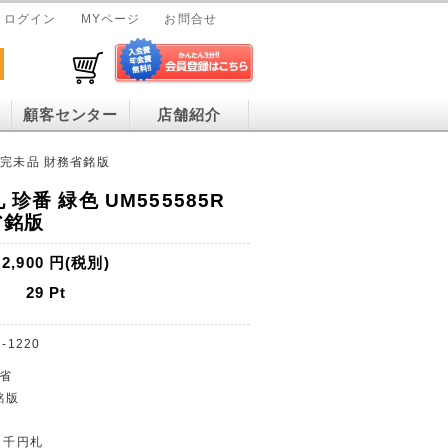
ログイン
MYページ
お問合せ
顧客センター
店舗紹介
R 完未品 財務省銘版
 珍番 緑色 UM555585R
省銘版
2,900
円(税別)
29
Pt
-1220
財務省
銘版
 千円札