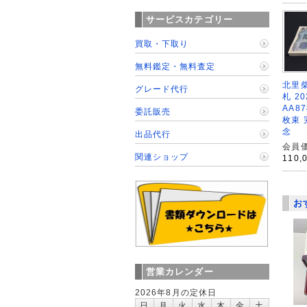
サービスカテゴリー
買取・下取り
無料鑑定・無料査定
北里柴
グレード代行
札 2
AA8
委託販売
枚束 
念
出品代行
会員価
関連ショップ
110,
お
営業カレンダー
2026年8月の定休日
日
月
火
水
木
金
土