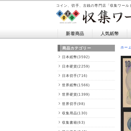
コイン、切手、古銭の専門店「収集ワール
新着商品
人気紙幣
ホー
商品カテゴリー
日本紙幣(3592)
日本硬貨(2259)
日本切手(716)
世界紙幣(1566)
世界硬貨(1399)
世界切手(98)
収集用品(130)
収集書籍(63)