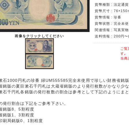
貨幣種類 : 法定通貨
貨幣尺寸 : 76×150
貨幣情報 : 珍番
貨幣状態 : 完全未
関連情報 : 写真実物
画像をクリックしてください
送料情報 : 200円〜
ご覧
す｡
当商
漱石1000円札の珍番 緑UM555585完全未使用で珍しい財務省銘
省銘版の夏目漱石千円札は大蔵省銘版のより発行枚数がかなり少
漱石千円札各銘版の発行枚数の割合は参考として下記のようにま
の発行割合は下記をご参考下さい。
省銘版8、5割程度
省銘版1、3割程度
印刷局銘版0、1割程度