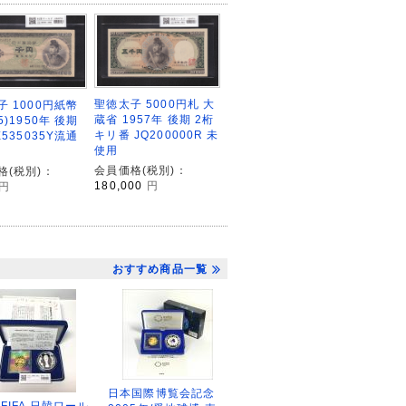
聖徳太子 5000円札 大
子 1000円紙幣
蔵省 1957年 後期 2桁
5)1950年 後期
キリ番 JQ200000R 未
E535035Y流通
使用
会員価格(税別)：
格(税別)：
180,000
円
円
おすすめ商品一覧
日本国際博覧会記念
2FIFA 日韓ワール