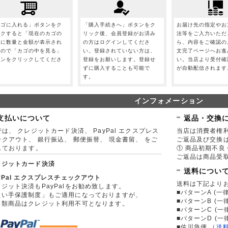
カゴに入れる」ボタンをク
「購入手続きへ」ボタンをク
お届け先の指定やお
ックすると「現在のカゴの
リック後、会員登録がお済み
法等をご入力いただ
」に数量と金額が表示され
の方はログインしてくださ
ら、内容をご確認の
すので「カゴの中を見る」
い。登録されていない方は、
文完了ページへお進
タンをクリックしてくださ
登録をお願いします。登録せ
い。当店より受付確
。
ずに購入することも可能で
が自動配信されます
す。
インフォメーション
支払いについて
返品・交換
は、 クレジットカード決済、 PayPal エクスプレス
当店は消費者権
ックアウト、 銀行振込、 郵便振替、 現金書留、 をご
ご返品及び交換
しております。
① 商品初期不良 
ご返品は商品受取
レジットカード決済
送料につい
yPal エクスプレスチェックアウト
送料は下記より
ジット決済もPayPalをお勧め致します。
■パターンA (一律
買い手保護制度」もご適用になっておりますが、
■パターンB (一
券類商品はクレジット利用不可となります。
■パターンC (一
■パターンD (一
■佐川急便
（
送