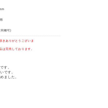
mm
使用
(同梱可)
頂きありがとうございま
品は完売しております。
版です。
ないです。
とめました。