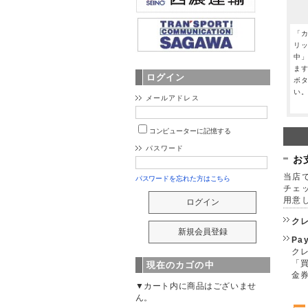
「
リ
中
ま
ログイン
ボ
い
メールアドレス
コンピューターに記憶する
パスワード
お
当店で
パスワードを忘れた方はこちら
チェ
用意
ク
Pa
クレ
「
現在のカゴの中
金
▼カート内に商品はございませ
ん。