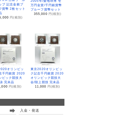
2005年/愛地球博 壱
ップ 記念金銀プ
万円金貨/千円銀貨幣
フ貨幣 2枚セット
プルーフ貨幣セット
品
355,000
円(税別)
5,000
円(税別)
2020オリンピッ
東京2020オリンピッ
念千円銀貨 2020
ク記念千円銀貨 2020
ンピック競技大
オリンピック競技大
水泳 完未品
会/陸上競技 完未品
1,000
円(税別)
11,000
円(税別)
入金・発送