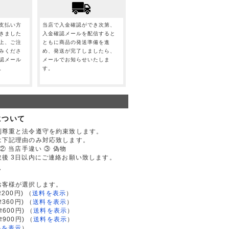
支払い方
当店で入金確認ができ次第、
きました
入金確認メールを配信すると
上、ご注
ともに商品の発送準備を進
みくださ
め、発送が完了しましたら、
認メール
メールでお知らせいたしま
。
す。
について
利尊重と法令遵守を約束致します。
は下記理由のみ対応致します。
② 当店手違い ③ 偽物
後 3日以内にご連絡お願い致します。
て
お客様が選択します。
200円)
（
送料を表示
）
律360円)
（
送料を表示
）
律600円)
（
送料を表示
）
律900円)
（
送料を表示
）
料を表示
）