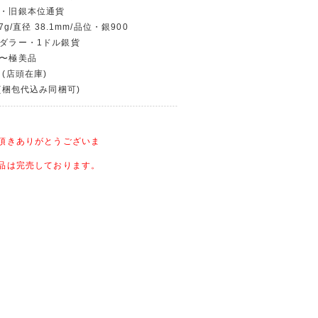
貨・旧銀本位通貨
7g/直径 38.1mm/品位・銀900
ンダラー・1ドル銀貨
用〜極美品
 (店頭在庫)
〜(梱包代込み同梱可)
頂きありがとうございま
品は完売しております。