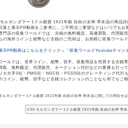
A モルガンダラー 1ドル銀貨 1921年銘 自由の女神 準未品の商品
写真と展示PR動画をご参考に、ご不明点ご要望などはいつでもお
専門店の収集ワールドでは、古銭の無料鑑定、高価買取、代理販
ちの海外コインと紙幣など古銭のご売却は、お気軽に収集ワール
展示PR動画はこちらをクリック→「収集ワールドYoutubeチャン
ワールドは、世界コイン、紙幣、切手、収集用品を売買する古銭
買取、無料鑑定、代理販売、オークション代行などの業務も行っ
リカ大手3社・PMG社・NGC社・PCGS社のグレーティング代行
のコイン、紙幣、切手など古銭コレクションのことなら何でもご
 モルガンダラー 1ドル銀貨 1921年銘 自由の女神 準未品に関しての問合
USA モルガンダラー 1ドル銀貨 1921年銘 自由の女神 準