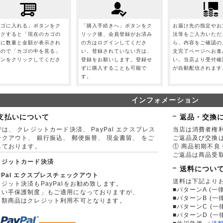
カゴに入れる」ボタンをク
「購入手続きへ」ボタンをク
お届け先の指定やお
ックすると「現在のカゴの
リック後、会員登録がお済み
法等をご入力いただ
」に数量と金額が表示され
の方はログインしてくださ
ら、内容をご確認の
すので「カゴの中を見る」
い。登録されていない方は、
文完了ページへお進
タンをクリックしてくださ
登録をお願いします。登録せ
い。当店より受付確
。
ずに購入することも可能で
が自動配信されます
す。
インフォメーション
支払いについて
返品・交換
は、 クレジットカード決済、 PayPal エクスプレス
当店は消費者権
ックアウト、 銀行振込、 郵便振替、 現金書留、 をご
ご返品及び交換
しております。
① 商品初期不良 
ご返品は商品受取
レジットカード決済
送料につい
yPal エクスプレスチェックアウト
送料は下記より
ジット決済もPayPalをお勧め致します。
■パターンA (一律
買い手保護制度」もご適用になっておりますが、
■パターンB (一
券類商品はクレジット利用不可となります。
■パターンC (一
■パターンD (一