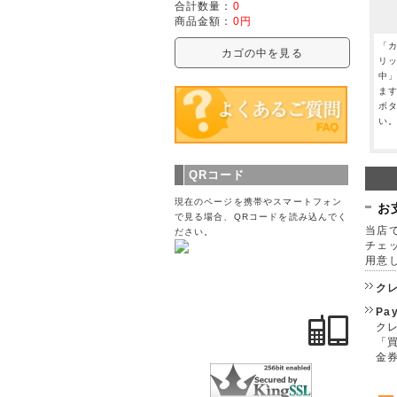
合計数量：
0
商品金額：
0円
「
カゴの中を見る
リ
中
ま
ボ
い
QRコード
現在のページを携帯やスマートフォン
お
で見る場合、QRコードを読み込んでく
当店で
ださい。
チェ
用意
ク
Pa
クレ
「
金