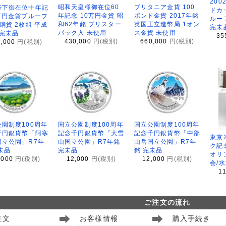
200
昭和天皇様御在位60
ブリタニア金貨 100
陛下御在位十年記
ドカ
年記念 10万円金貨 昭
ポンド金貨 2017年銘
万円金貨プルーフ
ルー
和62年銘 ブリスター
英国王立造幣局 1オン
銅貨 2枚組 平成
完未
パック入 未使用
ス金貨 未使用
 完未品
35
430,000
円(税別)
660,000
円(税別)
8,000
円(税別)
園制度100周年
国立公園制度100周年
国立公園制度100周年
千円銀貨幣「阿寒
記念千円銀貨幣「大雪
記念千円銀貨幣「中部
東京
国立公園」R7年
山国立公園」R7年銘
山岳国立公園」R7年
ク記
未品
完未品
銘 完未品
オリ
,000
円(税別)
12,000
円(税別)
12,000
円(税別)
会/
1
ご注文の流れ
注文
お客様情報
購入手続き