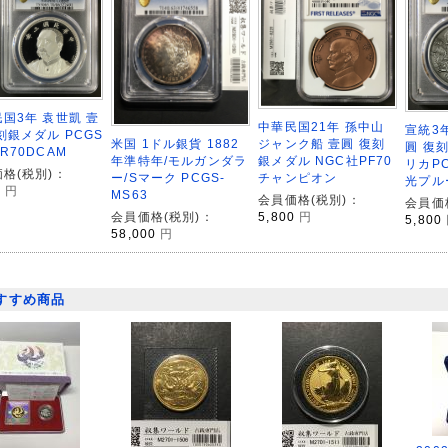
国3年 袁世凱 壹
中華民国21年 孫中山
宣統3
刻銀メダル PCGS
ジャンク船 壹圓 復刻
米国 1ドル銀貨 1882
圓 復
R70DCAM
銀メダル NGC社PF70
年準特年/モルガンダラ
リカPC
格(税別)：
チャンピオン
ー/Sマーク PCGS-
光プル
0
円
MS63
会員価格(税別)：
会員価
5,800
円
会員価格(税別)：
5,800
58,000
円
すすめ商品