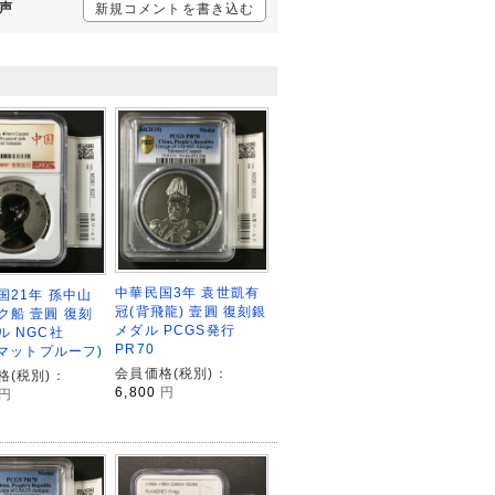
の声
新規コメントを書き込む
中華民国3年 袁世凱有
国21年 孫中山
冠(背飛龍) 壹圓 復刻銀
ク船 壹圓 復刻
メダル PCGS発行
ル NGC社
PR70
(マットプルーフ)
会員価格(税別)：
格(税別)：
6,800
円
円