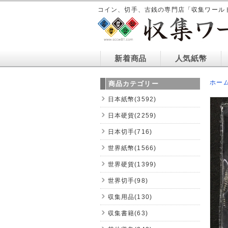
コイン、切手、古銭の専門店「収集ワール
新着商品
人気紙幣
ホー
商品カテゴリー
日本紙幣(3592)
日本硬貨(2259)
日本切手(716)
世界紙幣(1566)
世界硬貨(1399)
世界切手(98)
収集用品(130)
収集書籍(63)