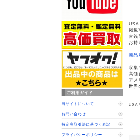
US
掲載
古銭
お持
商品
収集
高価
アメ
世界
ご利用ガイド
当サイトについて
USA
お問い合わせ
特定商取引法に基づく表記
プライバシーポリシー