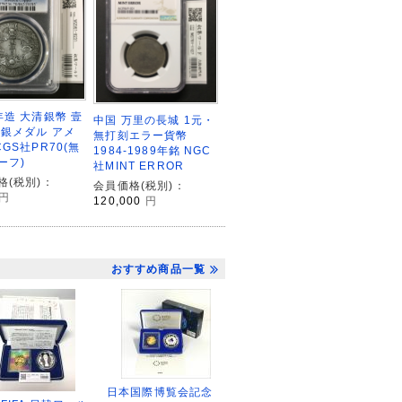
年造 大清銀幣 壹
中国 万里の長城 1元・
刻銀メダル アメ
無打刻エラー貨幣
GS社PR70(無
1984-1989年銘 NGC
ーフ)
社MINT ERROR
格(税別)：
会員価格(税別)：
円
120,000
円
おすすめ商品一覧
日本国際博覧会記念