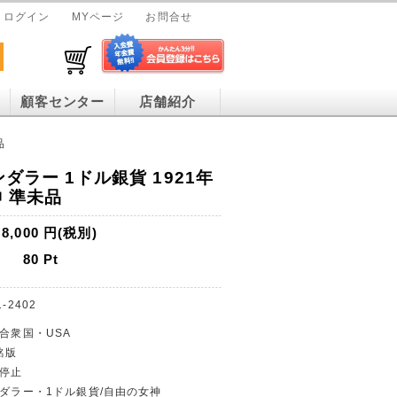
ログイン
MYページ
お問合せ
顧客センター
店舗紹介
品
ンダラー 1ドル銀貨 1921年
 準未品
8,000
円(税別)
80
Pt
1-2402
カ合衆国・USA
銘版
通停止
ンダラー・1ドル銀貨/自由の女神