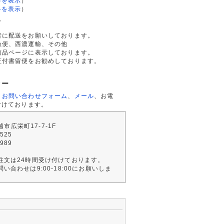
料を表示
）
料を表示
）
て
者に配送をお願いしております。
急便、西濃運輸、その他
商品ページに表示しております。
証付書留便をお勧めしております。
ター
、
お問い合わせフォーム
、
メール
、お電
付けております。
川越市広栄町17-7-1F
2525
4989
注文は24時間受け付けております。
い合わせは9:00-18:00にお願いしま