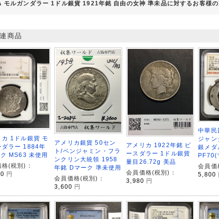
A モルガンダラー 1ドル銀貨 1921年銘 自由の女神 準未品に対するお客様
連商品
中華民
カ 1ドル銀貨 モ
ジャン
アメリカ銀貨 50セン
アメリカ 1922年銘 ピ
ダラー 1884年
銀メダ
ト/ベンジャミン・フラ
ースダラー 1ドル銀貨
ク MS63 未使用
PF70
ンクリン大統領 1958
量目26.72g 美品
格(税別)：
会員価
年銘 Dマーク 準未使用
会員価格(税別)：
00
円
5,800
会員価格(税別)：
3,980
円
3,600
円