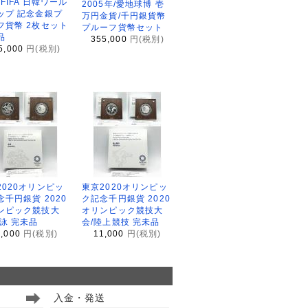
2FIFA 日韓ワール
2005年/愛地球博 壱
ップ 記念金銀プ
万円金貨/千円銀貨幣
フ貨幣 2枚セット
プルーフ貨幣セット
品
355,000
円(税別)
5,000
円(税別)
2020オリンピッ
東京2020オリンピッ
念千円銀貨 2020
ク記念千円銀貨 2020
ンピック競技大
オリンピック競技大
水泳 完未品
会/陸上競技 完未品
1,000
円(税別)
11,000
円(税別)
入金・発送