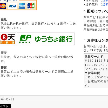
■佐川急便
（
送
■送料無料
（
送
配送につい
当店では下記業
行振込
日本郵便、佐川
品代金はPayPay銀行、楽天銀行とゆうちょ銀行へご送
商品送料は全て
お願い致します。
高額商品には保
お客様セン
お問い合わせは
話、FAXで受け
便振替
収集ワールド
便振替は、当店のゆうちょ銀行口座へご送金お願い致
〒350-1117 
ます。
TEL 049-249-
金書留
FAX 049-257-
金書留にてご決済の場合は収集ワールド店頭宛にご送
▼営業時間
お願い致します。
・ネットでのご
・お電話でのお問
す。
6年8月7日