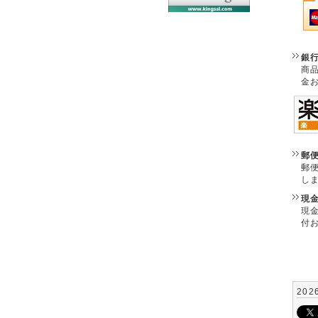
銀
商
金
郵
郵
し
現
現
付
202