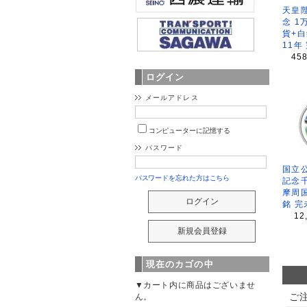
天皇
念 1
貨+白
11年
45
ログイン
メールアドレス
コンピューターに記憶する
パスワード
国立公
パスワードを忘れた方はこちら
記念
摩周
銘 完
12
現在のカゴの中
▼カート内に商品はございませ
ご
ん。