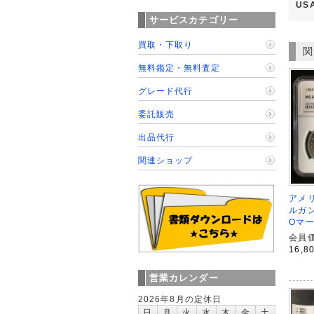
US
サービスカテゴリー
買取・下取り
関
無料鑑定・無料査定
グレード代行
委託販売
出品代行
関連ショップ
アメリ
ルガン
Oマー
会員価
16,8
営業カレンダー
2026年8月の定休日
日
月
火
水
木
金
土