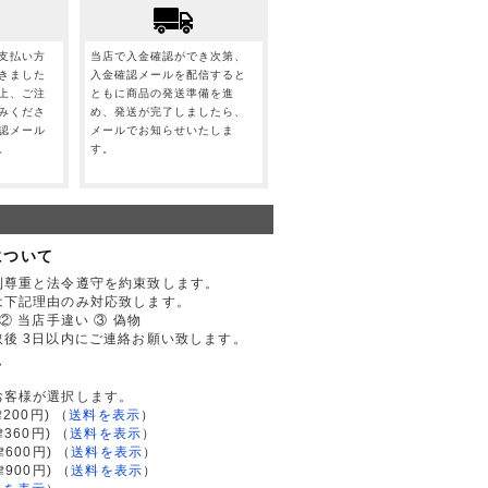
支払い方
当店で入金確認ができ次第、
きました
入金確認メールを配信すると
上、ご注
ともに商品の発送準備を進
みくださ
め、発送が完了しましたら、
認メール
メールでお知らせいたしま
。
す。
について
利尊重と法令遵守を約束致します。
は下記理由のみ対応致します。
② 当店手違い ③ 偽物
後 3日以内にご連絡お願い致します。
て
お客様が選択します。
200円)
（
送料を表示
）
律360円)
（
送料を表示
）
律600円)
（
送料を表示
）
律900円)
（
送料を表示
）