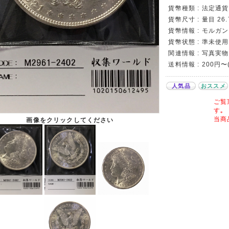
貨幣種類 : 法定通
貨幣尺寸 : 量目 26.
貨幣情報 : モルガ
貨幣状態 : 準未使
関連情報 : 写真実物
送料情報 : 200円
人気品
おススメ
ご覧
す｡
当商
画像をクリックしてください