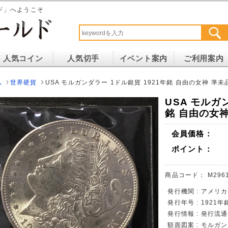
ド」へようこそ
人気コイン
人気切手
イベント案内
ご利用案内
ム
世界硬貨
USA モルガンダラー 1ドル銀貨 1921年銘 自由の女神 準未
USA モルガ
銘 自由の女神
会員価格：
ポイント：
商品コード：
M296
発行機関 : アメリ
発行年号 : 1921年
発行情報 : 発行流
額面図案 : モルガ